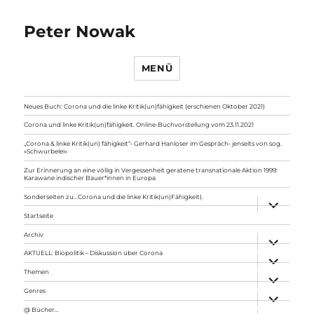
Peter Nowak
MENÜ
Neues Buch: Corona und die linke Kritik(un)fähigkeit (erschienen Oktober 2021)
Corona und linke Kritik(un)fähigkeit. Online-Buchvorstellung vom 23.11.2021
„Corona & linke Kritik(un) fähigkeit“- Gerhard Hanloser im Gespräch- jenseits von sog.
»Schwurbelei«
Zur Erinnerung an eine völlig in Vergessenheit geratene transnationale Aktion 1999:
Karawane indischer Bauer*innen in Europa
Sonderseiten zu…Corona und die linke Kritik(un)Fähigkeit).
Unterme
anzeigen
Startseite
Archiv
Unterme
anzeigen
AKTUELL: Biopolitik – Diskussion über Corona
Unterme
anzeigen
Themen
Unterme
anzeigen
Genres
Unterme
anzeigen
@ Bücher…
Unterme