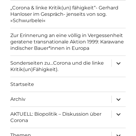
„Corona & linke Kritik(un) fähigkeit“- Gerhard
Hanloser im Gespräch- jenseits von sog.
»Schwurbelei«
Zur Erinnerung an eine völlig in Vergessenheit
geratene transnationale Aktion 1999: Karawane
indischer Bauer*innen in Europa
Unterme
Sonderseiten zu…Corona und die linke
anzeigen
Kritik(un)Fähigkeit).
Startseite
Unterme
Archiv
anzeigen
Unterme
AKTUELL: Biopolitik – Diskussion über
anzeigen
Corona
Unterme
Themen