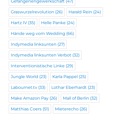
Gefangenengewerkschaft
(47)
Graswurzelrevolution
(26)
Harald Rein
(24)
Hartz IV
(35)
Helle Panke
(24)
Hände weg vom Wedding
(66)
Indymedia linksunten
(27)
Indymedia linksunten Verbot
(32)
Interventionistische Linke
(29)
Jungle World
(23)
Karla Pappel
(25)
Labournet.tv
(33)
Lothar Eberhardt
(23)
Make Amazon Pay
(26)
Mall of Berlin
(32)
Matthias Coers
(51)
Mieterecho
(26)