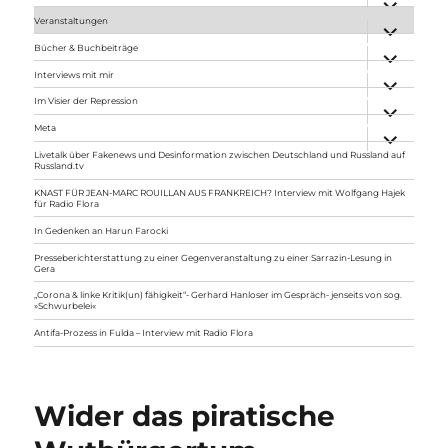
anzeigen
Veranstaltungen
Unterme
anzeigen
Bücher & Buchbeiträge
Unterme
anzeigen
Interviews mit mir
Unterme
anzeigen
Im Visier der Repression
Unterme
anzeigen
Meta
Unterme
anzeigen
Livetalk über Fakenews und Desinformation zwischen Deutschland und Russland auf
Russland.tv
KNAST FÜR JEAN-MARC ROUILLAN AUS FRANKREICH? Interview mit Wolfgang Hajek
für Radio Flora
In Gedenken an Harun Farocki
Presseberichterstattung zu einer Gegenveranstaltung zu einer Sarrazin-Lesung in
Gera
„Corona & linke Kritik(un) fähigkeit“- Gerhard Hanloser im Gespräch- jenseits von sog.
»Schwurbelei«
Antifa-Prozess in Fulda – Interview mit Radio Flora
Wider das piratische