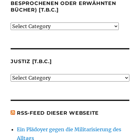
BESPROCHENEN ODER ERWÄHNTEN
BÜCHER) [T.B.C.]
Verlage
(der
von
mir
besprochenen
JUSTIZ [T.B.C.]
oder
Justiz
erwähnten
[t.b.c.]
Bücher)
[t.b.c.]
RSS-FEED DIESER WEBSEITE
Ein Plädoyer gegen die Militarisierung des
Alltags