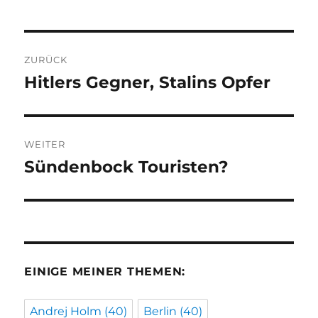
Beitragsnavigation
ZURÜCK
Hitlers Gegner, Stalins Opfer
Vorheriger
Beitrag:
WEITER
Sündenbock Touristen?
Nächster
Beitrag:
EINIGE MEINER THEMEN:
Andrej Holm
(40)
Berlin
(40)