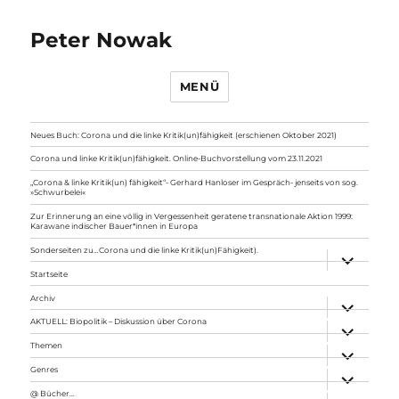
Peter Nowak
MENÜ
Neues Buch: Corona und die linke Kritik(un)fähigkeit (erschienen Oktober 2021)
Corona und linke Kritik(un)fähigkeit. Online-Buchvorstellung vom 23.11.2021
„Corona & linke Kritik(un) fähigkeit“- Gerhard Hanloser im Gespräch- jenseits von sog.
»Schwurbelei«
Zur Erinnerung an eine völlig in Vergessenheit geratene transnationale Aktion 1999:
Karawane indischer Bauer*innen in Europa
Sonderseiten zu…Corona und die linke Kritik(un)Fähigkeit).
Unterme
anzeigen
Startseite
Archiv
Unterme
anzeigen
AKTUELL: Biopolitik – Diskussion über Corona
Unterme
anzeigen
Themen
Unterme
anzeigen
Genres
Unterme
anzeigen
@ Bücher…
Unterme