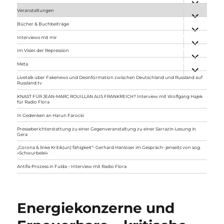
anzeigen
Veranstaltungen
Unterme
anzeigen
Bücher & Buchbeiträge
Unterme
anzeigen
Interviews mit mir
Unterme
anzeigen
Im Visier der Repression
Unterme
anzeigen
Meta
Unterme
anzeigen
Livetalk über Fakenews und Desinformation zwischen Deutschland und Russland auf
Russland.tv
KNAST FÜR JEAN-MARC ROUILLAN AUS FRANKREICH? Interview mit Wolfgang Hajek
für Radio Flora
In Gedenken an Harun Farocki
Presseberichterstattung zu einer Gegenveranstaltung zu einer Sarrazin-Lesung in
Gera
„Corona & linke Kritik(un) fähigkeit“- Gerhard Hanloser im Gespräch- jenseits von sog.
»Schwurbelei«
Antifa-Prozess in Fulda – Interview mit Radio Flora
Energiekonzerne und