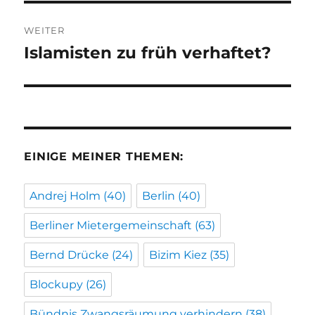
WEITER
Islamisten zu früh verhaftet?
Nächster
Beitrag:
EINIGE MEINER THEMEN:
Andrej Holm
(40)
Berlin
(40)
Berliner Mietergemeinschaft
(63)
Bernd Drücke
(24)
Bizim Kiez
(35)
Blockupy
(26)
Bündnis Zwangsräumung verhindern
(38)