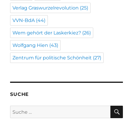
Verlag Graswurzelrevolution
(25)
VVN-BdA
(44)
Wem gehört der Laskerkiez?
(26)
Wolfgang Hien
(43)
Zentrum für politische Schönheit
(27)
SUCHE
SU
Suche
nach: