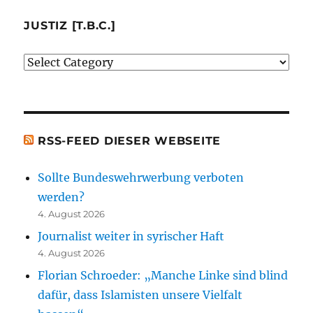
mir
besprochenen
JUSTIZ [T.B.C.]
oder
Justiz
erwähnten
[t.b.c.]
Bücher)
[t.b.c.]
RSS-FEED DIESER WEBSEITE
Sollte Bundeswehrwerbung verboten
werden?
4. August 2026
Journalist weiter in syrischer Haft
4. August 2026
Florian Schroeder: „Manche Linke sind blind
dafür, dass Islamisten unsere Vielfalt