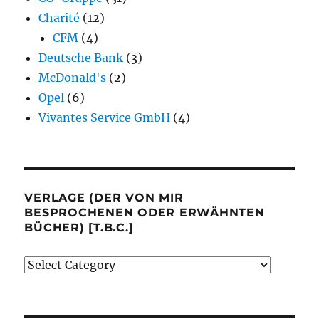
Charité
(12)
CFM
(4)
Deutsche Bank
(3)
McDonald's
(2)
Opel
(6)
Vivantes Service GmbH
(4)
VERLAGE (DER VON MIR
BESPROCHENEN ODER ERWÄHNTEN
BÜCHER) [T.B.C.]
Verlage
(der
von