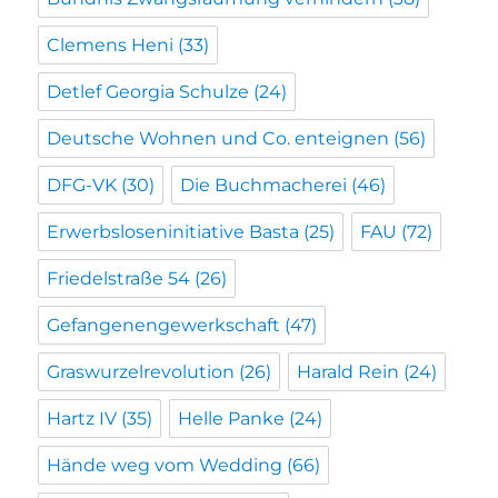
Clemens Heni
(33)
Detlef Georgia Schulze
(24)
Deutsche Wohnen und Co. enteignen
(56)
DFG-VK
(30)
Die Buchmacherei
(46)
Erwerbsloseninitiative Basta
(25)
FAU
(72)
Friedelstraße 54
(26)
Gefangenengewerkschaft
(47)
Graswurzelrevolution
(26)
Harald Rein
(24)
Hartz IV
(35)
Helle Panke
(24)
Hände weg vom Wedding
(66)