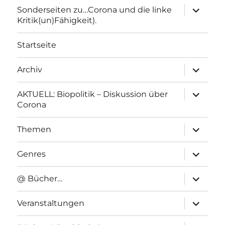
Unterme
Sonderseiten zu…Corona und die linke
anzeigen
Kritik(un)Fähigkeit).
Startseite
Unterme
Archiv
anzeigen
Unterme
AKTUELL: Biopolitik – Diskussion über
anzeigen
Corona
Unterme
Themen
anzeigen
Unterme
Genres
anzeigen
Unterme
@ Bücher…
anzeigen
Unterme
Veranstaltungen
anzeigen