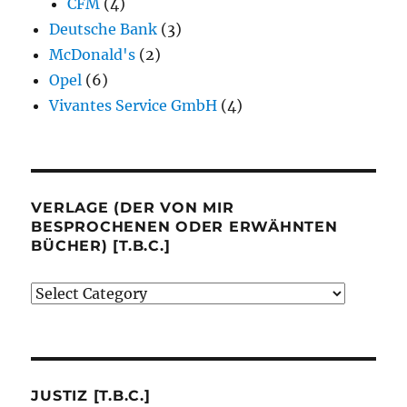
CFM
(4)
Deutsche Bank
(3)
McDonald's
(2)
Opel
(6)
Vivantes Service GmbH
(4)
VERLAGE (DER VON MIR
BESPROCHENEN ODER ERWÄHNTEN
BÜCHER) [T.B.C.]
Verlage
(der
von
mir
besprochenen
JUSTIZ [T.B.C.]