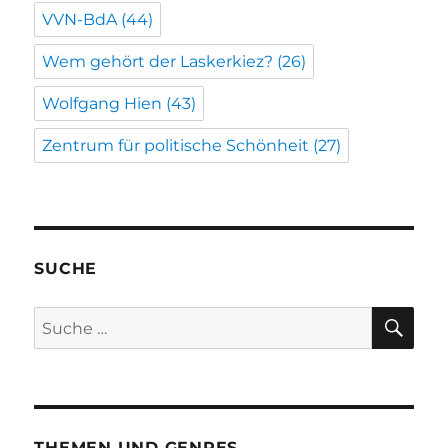
VVN-BdA
(44)
Wem gehört der Laskerkiez?
(26)
Wolfgang Hien
(43)
Zentrum für politische Schönheit
(27)
SUCHE
SU
Suche
nach:
THEMEN UND GENRES