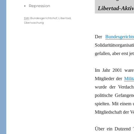
am
Kategorien
Repression
Libertad-Aktiv
Schlagwörter
SW
:
Bundesgerichtshof
,
Libertad
,
Überwachung
Der
Bundesgericht
Solidaritätsorganisa
gefallen, aber erst 
Im Jahr 2001 waren
Mitglieder der
Mili
wurde der Verdacht
politische Gefangen
spielten. Mit eine
Mitgliedschaft der 
Über ein Dutzend T