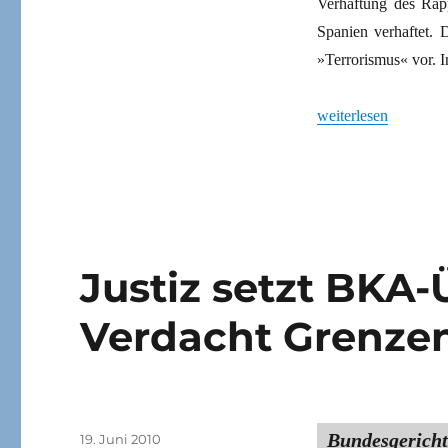
Verhaftung des Rapp
Spanien verhaftet. 
»Terrorismus« vor. 
„Politische Gefangen
weiterlesen
Justiz setzt BKA
Verdacht Grenze
Bundesgerich
Veröffentlicht
19. Juni 2010