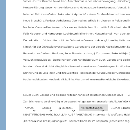
James Horrox: Gelebte Revolution. Anarchismus in der Kibbuzbewegung, Heidelber
Presseerklärung: Gegen Antisemitismus und Holocaustverharmlosung auf den 25. 
Internet Plattform-Verbot, linksunten.indymedia1 – Neues Strafverfahren – Interview
Neue Broschüre: Fuldaer Verhältnisse über rechtsradikale Strukturen in Fulda und 
Nach der Corona-Pandemie zurück zur kapitalistischen Normalität? Mitschnitt der Re
Felix Klopotek und Hamburger LockdownkritikerInnen: Klassenkampf – von oben und
Demokratie
Videomitschnitt der Diskussion Corona und der globale Kapitalismus
Mitschnitt der Diskussionsveranstaltung Corona und der globale Kapitalismus mit Ka
Rezension zu Gerhard Hanloser, Peter Nowak u.a. (Hrsg.): Corona und linke Kritik(un)
Versuch eines Dialogs – Bemerkungen von Karl Reitter zum Buch: Corona und die link
Vor dem Virus sind nicht alle gleich – Sammelrezension von Jakob Hayner im Woch
Erinnerung an Lara Melin und ihre wichtige Rolle nach der Gründung der Gefange
Podiumsdiskussion: Medienkritik ist links. Warum wir eine medienkritische Linke br
Neues Buch: Corona und die linke Kritik(un)fähigkeit (erschienen Oktober 2021)
C
Zur Erinnerung an eine völlig in Vergessenheit geratene transnationale Aktion 1999
Themen
Genres
@ Bücher…
Veranstaltungen
Bücher & Buch
KNAST FÜR JEAN-MARC ROUILLAN AUS FRANKREICH? Interview mit Wolfgang Hajek 
„Corona & linke Kritik(un) fähigkeit“- Gerhard Hanloser im Gespräch- jenseits von sog