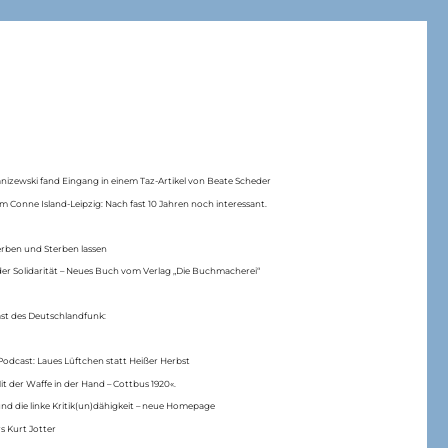
anizewski fand Eingang in einem Taz-Artikel von Beate Scheder
m Conne Island-Leipzig: Nach fast 10 Jahren noch interessant.
erben und Sterben lassen
er Solidarität – Neues Buch vom Verlag „Die Buchmacherei“
ast des Deutschlandfunk:
Podcast: Laues Lüftchen statt Heißer Herbst
Mit der Waffe in der Hand – Cottbus 1920«.
nd die linke Kritik(un)dähigkeit – neue Homepage
s Kurt Jotter