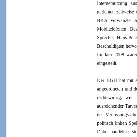
Internetnutzung a
gerichtet, zeitweis
BKA verwanzte Aut
Mobiltelefonen Be
Sprecher Hans-Pete
Beschuldigten hervo
Im Jahr 2008 waren
eingestellt.
Der BGH hat mit se
angeordneten und d
rechtswidrig, wei
ausreichender Tatve
des Verfassungsschu
politisch linken S
Dabei handelt es si