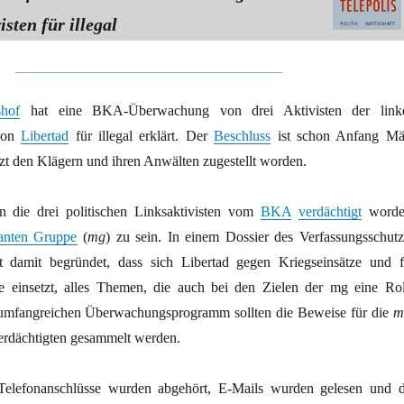
isten für illegal
shof
hat eine BKA-Überwachung von drei Aktivisten der link
tion
Libertad
für illegal erklärt. Der
Beschluss
ist schon Anfang Mä
jetzt den Klägern und ihren Anwälten zugestellt worden.
 die drei politischen Linksaktivisten vom
BKA
verdächtigt
worde
tanten Gruppe
(
mg
) zu sein. In einem Dossier des Verfassungsschutz
 damit begründet, dass sich Libertad gegen Kriegseinsätze und f
e einsetzt, alles Themen, die auch bei den Zielen der mg eine Rol
m umfangreichen Überwachungsprogramm sollten die Beweise für die
m
Verdächtigten gesammelt werden.
elefonanschlüsse wurden abgehört, E-Mails wurden gelesen und d