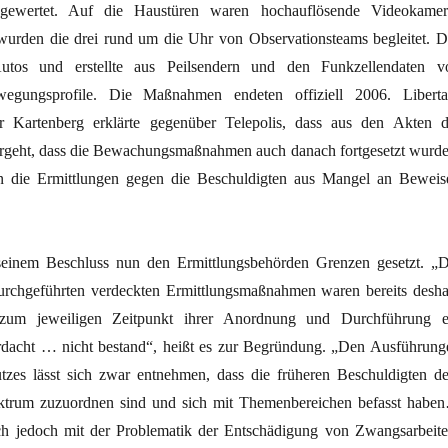
usgewertet. Auf die Haustüren waren hochauflösende Videokamer
e wurden die drei rund um die Uhr von Observationsteams begleitet. D
os und erstellte aus Peilsendern und den Funkzellendaten v
wegungsprofile. Die Maßnahmen endeten offiziell 2006. Liberta
r Kartenberg erklärte gegenüber Telepolis, dass aus den Akten d
rgeht, dass die Bewachungsmaßnahmen auch danach fortgesetzt wurde
 die Ermittlungen gegen die Beschuldigten aus Mangel an Beweis
inem Beschluss nun den Ermittlungsbehörden Grenzen gesetzt. „D
urchgeführten verdeckten Ermittlungsmaßnahmen waren bereits desha
l zum jeweiligen Zeitpunkt ihrer Anordnung und Durchführung e
rdacht … nicht bestand“, heißt es zur Begründung. „Den Ausführung
tzes lässt sich zwar entnehmen, dass die früheren Beschuldigten d
pektrum zuzuordnen sind und sich mit Themenbereichen befasst habe
ch jedoch mit der Problematik der Entschädigung von Zwangsarbeite