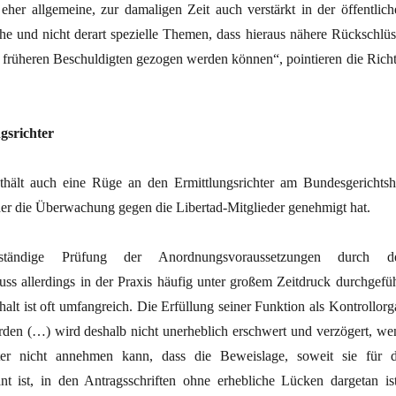
er allgemeine, zur damaligen Zeit auch verstärkt in der öffentlich
che und nicht derart spezielle Themen, dass hieraus nähere Rückschlüs
r früheren Beschuldigten gezogen werden können“, pointieren die Richt
gsrichter
hält auch eine Rüge an den Ermittlungsrichter am Bundesgerichtsh
der die Überwachung gegen die Libertad-Mitglieder genehmigt hat.
tändige Prüfung der Anordnungsvoraussetzungen durch d
uss allerdings in der Praxis häufig unter großem Zeitdruck durchgefüh
alt ist oft umfangreich. Die Erfüllung seiner Funktion als Kontrollorg
rden (…) wird deshalb nicht unerheblich erschwert und verzögert, we
hter nicht annehmen kann, dass die Beweislage, soweit sie für d
nt ist, in den Antragsschriften ohne erhebliche Lücken dargetan ist