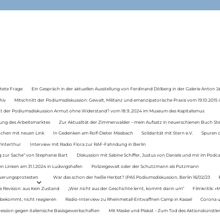
tete Frage
Ein Gespräch in der aktuellen Ausstellung von Ferdinand Dölberg in der Galerie Anton J
hiv
Mitschnitt der Podiumsdiskussion: Gewalt, Militanz und emanzipatorische Praxis vom 19.10.2015 i
tt der Podiumsdiskussion Armut ohne Widerstand? vom 18.9..2024 im Museum des Kapitalismus
ung des Arbeitsmarktes
Zur Aktualität der Zimmerwalder – mein Aufsatz in neuerschienen Buch St
auchen mit neuen Link
In Gedenken am Rolf-Dieter Missbach
Solidarität mit Stern e.V.
Spuren d
Winterthur
Interview mit Radio Flora zur RAF-Fahndung in Berlin
 zur Sache“ von Stephanie Bart
Diskussion mit Sabine Schiffer, Justus von Daniels und mir im Podc
n Linken am 31.1.2024 in Ludwigshafen
Polizeigewalt oder der Schutzmann als Putzmann
Teuerungsprotesten
War das schon der heiße Herbst? (PAS Podiumsdiskussion, Berlin 16/02/23
e Revision: aus Kein Zustand
„Wer nicht aus der Geschichte lernt, kommt darin um“
Filmkritik: »
 bekommt, nicht reagieren
Radio-Interview zu Rheinmetall-Entwaffnen Camp in Kassel
Corona u
ression gegen italienische Basisgewerkschaften
Mit Maske und Plakat – Zum Tod des Aktionskünstler