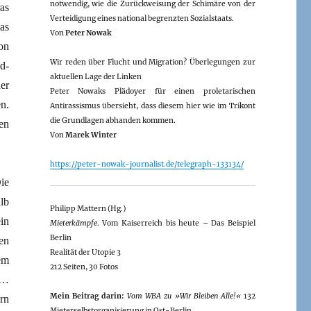
notwendig, wie die Zurückweisung der Schimäre von der
as
Verteidigung eines national begrenzten Sozialstaats.
as
Von
Peter Nowak
on
Wir reden über Flucht und Migration? Überlegungen zur
d-
aktuellen Lage der Linken
er
Peter Nowaks Plädoyer für einen proletarischen
n.
Antirassismus übersieht, dass diesem hier wie im Trikont
die Grundlagen abhanden kommen.
en
Von
Marek Winter
https://peter-nowak-journalist.de/telegraph-133134/
ie
lb
Philipp Mattern (Hg.)
in
Mieterkämpfe
. Vom Kaiserreich bis heute – Das Beispiel
Berlin
en
Realität der Utopie 3
em
212 Seiten, 30 Fotos
n…
Mein Beitrag darin:
Vom WBA zu »Wir Bleiben Alle!«
132
rn
Mieterselbstorganisierung in Ost-Berlin