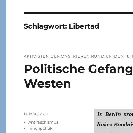
Schlagwort:
Libertad
AKTIVISTEN DEMONSTRIEREN RUND UM DEN 18. 
Politische Gefan
Westen
In Berlin pro
Veröffentlicht
17. März 2021
am
Kategorien
Antifaschismus
linkes Bündn
Innenpolitik