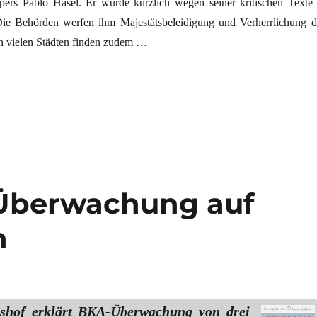
ers Pablo Hasel. Er wurde kürzlich wegen seiner kritischen Texte 
Die Behörden werfen ihm Majestätsbeleidigung und Verherrlichung d
In vielen Städten finden zudem …
e gibt es auch im Westen“
-Überwachung auf
n
tshof erklärt BKA-Überwachung von drei