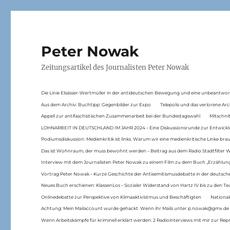
Peter Nowak
Zeitungsartikel des Journalisten Peter Nowak
Die Linie Elsässer-Wertmüller in der antideutschen Bewegung und eine unbeantwor
Aus dem Archiv: Buchtipp: Gegenbilder zur Expo
Telepolis und das verlorene Arc
Appell zur antifaschistischen Zusammenarbeit bei der Bundestagswahl
Mitschni
LOHNARBEIT IN DEUTSCHLAND IM JAHR 2024 – Eine Diskussionsrunde zur Entwickl
Podiumsdiskussion: Medienkritik ist links. Warum wir eine medienkritische Linke br
Das ist Wohnraum, der muss bewohnt werden – Beitrag aus dem Radio Stadtfilter 
Interview mit dem Journalisten Peter Nowak zu einem Film zu dem Buch „Erzählung
Vortrag Peter Nowak – Kurze Geschichte der Antisemitismusdebatte in der deutsche
Neues Buch erschienen: KlassenLos – Sozialer Widerstand von Hartz IV bis zu den 
Onlinedebatte zur Perspektive von Klimaaktivistmus und Beschäftigten
National
Achtung: Mein Mailaccount wurde gehackt. Wenn ihr Mails unter p.nowak@gmx.de
Wenn Arbeitskämpfe für kriminell erklärt werden: 2 Radiointerviews mit mir zur Rep