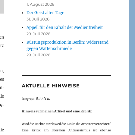
1. August 2026
Der Geist alter Tage
31. Juli 2026
Appell für den Erhalt der Medienfreiheit
29. Juli 2026
en
Rüstungsproduktion in Berlin: Widerstand
rz
gegen Waffenschmiede
29. Juli 2026
n,
es
AKTUELLE HINWEISE
ür
le
telegraph
#133/134
g
-
Hinweis auf meinen Artikel und eine Replik:
Wird die Rechte stark,weil die Linke die Arbeiter verachtet?
ie
Eine Kritik am liberalen Antirassismus ist ebenso