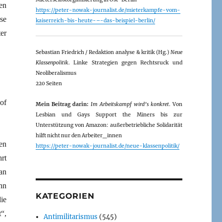
en
https://peter-nowak-journalist.de/mieterkampfe-vom-
se
kaiserreich-bis-heute-–-das-beispiel-berlin/
er
Sebastian Friedrich / Redaktion analyse & kritik (Hg.)
Neue
Klassenpolitik
. Linke Strategien gegen Rechtsruck und
Neoliberalismus
220 Seiten
of
Mein Beitrag darin:
Im Arbeitskampf wird’s konkret
. Von
Lesbian und Gays Support the Miners bis zur
Unterstützung von Amazon: außerbetriebliche Solidarität
hilft nicht nur den Arbeiter_innen
en
https://peter-nowak-journalist.de/neue-klassenpolitik/
rt
an
nn
KATEGORIEN
ie
“,
Antimilitarismus
(545)