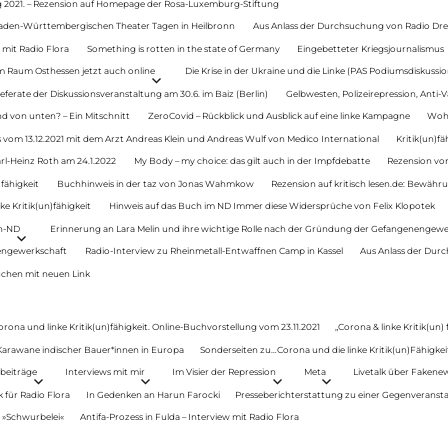
g 2021. – Rezension auf Homepage der Rosa-Luxemburg-Stiftung
Baden-Württembergischen Theater Tagen in Heilbronn
Aus Anlass der Durchsuchung von Radio Drey
 mit Radio Flora
Something is rotten in the state of Germany
Eingebetteter Kriegsjournalismus
im Raum Osthessen jetzt auch online
Die Krise in der Ukraine und die Linke (PAS Podiumsdiskussio
ferate der Diskussionsveranstaltung am 30.6. im Baiz (Berlin)
Gelbwesten, Polizeirepression, Anti-V
 von unten? – Ein Mitschnitt
ZeroCovid – Rückblick und Ausblick auf eine linke Kampagne
Woh
 vom 13.12.2021 mit dem Arzt Andreas Klein und Andreas Wulf von Medico International
Kritik(un)fä
rl-Heinz Roth am 24.1.2022
My Body – my choice: das gilt auch in der Impfdebatte
Rezension von
fähigkeit
Buchhinweis in der taz von Jonas Wahmkow
Rezension auf kritisch lesen.de: Bewähru
e Kritik(un)fähigkeit
Hinweis auf das Buch im ND Immer diese Widersprüche von Felix Klopotek
en-ND
Erinnerung an Lara Melin und ihre wichtige Rolle nach der Gründung der Gefangenengewe
nengewerkschaft
Radio-Interview zu Rheinmetall-Entwaffnen Camp in Kassel
Aus Anlass der Durc
auchen mit neuen Link
orona und linke Kritik(un)fähigkeit. Online-Buchvorstellung vom 23.11.2021
„Corona & linke Kritik(un)
: Karawane indischer Bauer*innen in Europa
Sonderseiten zu…Corona und die linke Kritik(un)Fähigkeit
beiträge
Interviews mit mir
Im Visier der Repression
Meta
Livetalk über Fakene
für Radio Flora
In Gedenken an Harun Farocki
Presseberichterstattung zu einer Gegenveransta
. »Schwurbelei«
Antifa-Prozess in Fulda – Interview mit Radio Flora