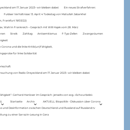
eckland am 17.Januar 2023– wir bleiben dabei:
Ein neues Strafverfahren:
Fuldaer Verhältnisse: 13. April: 4 Todestag von Matiul­lah Jabarkhel
n, Frankfurt 19/03/22)
ax, Wahl in Frankreich – Gespräch mit Willi Hajek vom 28. März
nen
Streik
Zahltag
Antisemitismus
F-Typ-Zellen
Zwangsräumen
higkeit
 Corona und die linke Kritik(un)Fähigkeit,
ngsprobe für linke Solidarität
rkschaft
hsuchung von Radio Dreyeckland am 17.Januar 2023– wir bleiben dabei:
 fähigkeit“- Gerhard Hanloser im Gespräch- jenseits von sog. »Schwurbelei«
).
Startseite
Archiv
AKTUELL: Biopolitik – Diskussion über Corona
ws und Desinformation zwischen Deutschland und Russland auf Russland.tv
ltung zu einer Sarrazin-Lesung in Gera