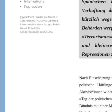
Spanischen K
International
Repression
Verhaftung 
Schlagwörter
SW
:
18 März Tag der politischen
kürzlich wege
Gefangenen
,
FAU Jena
,
Libertad
,
Litten-Archiv
,
Musa Aşoğlu
,
Pablo
Behörden werf
Hesel
,
Rote Hilfe
,
Solidaritätskampagne LIna
»Terrorismus«
und kleiner
Repressionen z
Nach Einschätzung v
politische Häftli
Aktivist*innen wider
»Tag der politische
Bündnis mit einer M