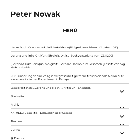
Peter Nowak
MENÜ
Neues Buch: Corona und die linke Kritik(un)fähigkeit (erschienen Oktober 2021)
Corona und linke Kritik(un)fähigkeit. Online-Buchvorstellung vom 23.11.2021
„Corona & linke Kritik(un) fähigkeit“- Gerhard Hanloser im Gespräch- jenseits von sog.
»Schwurbelei«
Zur Erinnerung an eine völlig in Vergessenheit geratene transnationale Aktion 1999:
Karawane indischer Bauer*innen in Europa
Sonderseiten zu…Corona und die linke Kritik(un)Fähigkeit).
Unterme
anzeigen
Startseite
Archiv
Unterme
anzeigen
AKTUELL: Biopolitik – Diskussion über Corona
Unterme
anzeigen
Themen
Unterme
anzeigen
Genres
Unterme
anzeigen
@ Bücher…
Unterme