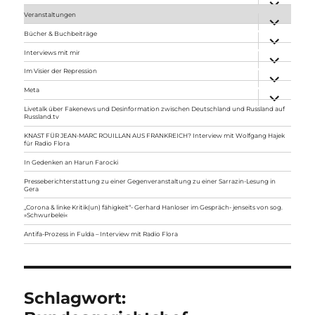
anzeigen
Veranstaltungen
Unterme
anzeigen
Bücher & Buchbeiträge
Unterme
anzeigen
Interviews mit mir
Unterme
anzeigen
Im Visier der Repression
Unterme
anzeigen
Meta
Unterme
anzeigen
Livetalk über Fakenews und Desinformation zwischen Deutschland und Russland auf
Russland.tv
KNAST FÜR JEAN-MARC ROUILLAN AUS FRANKREICH? Interview mit Wolfgang Hajek
für Radio Flora
In Gedenken an Harun Farocki
Presseberichterstattung zu einer Gegenveranstaltung zu einer Sarrazin-Lesung in
Gera
„Corona & linke Kritik(un) fähigkeit“- Gerhard Hanloser im Gespräch- jenseits von sog.
»Schwurbelei«
Antifa-Prozess in Fulda – Interview mit Radio Flora
Schlagwort: