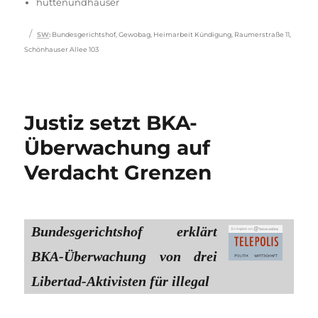
am
hüttenundhäuser
Schlagwörter
SW
:
Bundesgerichtshof
,
Gewobag
,
Heimarbeit Kündigung
,
Raumerstraße 11
,
Schönhauser Allee 103
Justiz setzt BKA-
Überwachung auf
Verdacht Grenzen
Bundesgerichtshof erklärt
BKA-Überwachung von drei
Libertad-Aktivisten für illegal