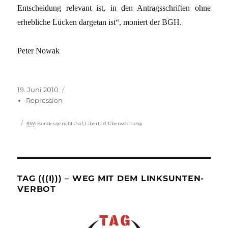
Entscheidung relevant ist, in den Antragsschriften ohne
erhebliche Lücken dargetan ist“, moniert der BGH.
Peter Nowak
Veröffentlicht
Kategorien
19. Juni 2010
am
Repression
Schlagwörter
SW
:
Bundesgerichtshof
,
Libertad
,
Überwachung
TAG (((I))) – WEG MIT DEM LINKSUNTEN-
VERBOT