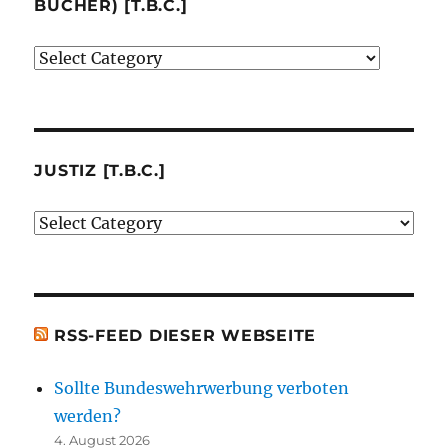
BÜCHER) [T.B.C.]
Verlage
(der
von
mir
besprochenen
JUSTIZ [T.B.C.]
oder
Justiz
erwähnten
[t.b.c.]
Bücher)
[t.b.c.]
RSS-FEED DIESER WEBSEITE
Sollte Bundeswehrwerbung verboten
werden?
4. August 2026