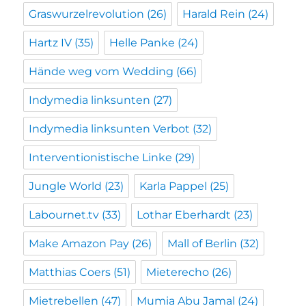
Graswurzelrevolution
(26)
Harald Rein
(24)
Hartz IV
(35)
Helle Panke
(24)
Hände weg vom Wedding
(66)
Indymedia linksunten
(27)
Indymedia linksunten Verbot
(32)
Interventionistische Linke
(29)
Jungle World
(23)
Karla Pappel
(25)
Labournet.tv
(33)
Lothar Eberhardt
(23)
Make Amazon Pay
(26)
Mall of Berlin
(32)
Matthias Coers
(51)
Mieterecho
(26)
Mietrebellen
(47)
Mumia Abu Jamal
(24)