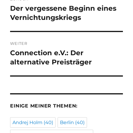
Der vergessene Beginn eines
Vorheriger
Beitrag:
Vernichtungskriegs
WEITER
Connection e.V.: Der
Nächster
Beitrag:
alternative Preisträger
EINIGE MEINER THEMEN:
Andrej Holm
(40)
Berlin
(40)