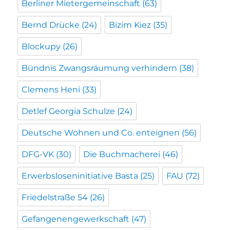
Berliner Mietergemeinschaft
(63)
Bernd Drücke
(24)
Bizim Kiez
(35)
Blockupy
(26)
Bündnis Zwangsräumung verhindern
(38)
Clemens Heni
(33)
Detlef Georgia Schulze
(24)
Deutsche Wohnen und Co. enteignen
(56)
DFG-VK
(30)
Die Buchmacherei
(46)
Erwerbsloseninitiative Basta
(25)
FAU
(72)
Friedelstraße 54
(26)
Gefangenengewerkschaft
(47)