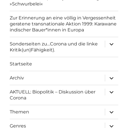
»Schwurbelei«
Zur Erinnerung an eine völlig in Vergessenheit
geratene transnationale Aktion 1999: Karawane
indischer Bauer*innen in Europa
Unterme
Sonderseiten zu…Corona und die linke
anzeigen
Kritik(un)Fähigkeit).
Startseite
Unterme
Archiv
anzeigen
Unterme
AKTUELL: Biopolitik – Diskussion über
anzeigen
Corona
Unterme
Themen
anzeigen
Unterme
Genres