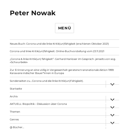
Peter Nowak
MENÜ
Neues Buch: Corona und die linke Kritik(un)fähigkeit (erschienen Oktober 2021)
Corona und linke Kritik(un)fähigkeit. Online-Buchvorstellung vom 23.11.2021
„Corona & linke Kritik(un) fähigkeit“- Gerhard Hanloser im Gespräch- jenseits von sog.
»Schwurbelei«
Zur Erinnerung an eine völlig in Vergessenheit geratene transnationale Aktion 1999:
Karawane indischer Bauer*innen in Europa
Sonderseiten zu…Corona und die linke Kritik(un)Fähigkeit).
Unterme
anzeigen
Startseite
Archiv
Unterme
anzeigen
AKTUELL: Biopolitik – Diskussion über Corona
Unterme
anzeigen
Themen
Unterme
anzeigen
Genres
Unterme
anzeigen
@ Bücher…
Unterme