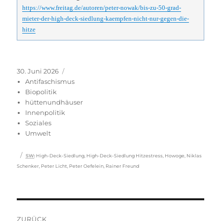
https://www.freitag.de/autoren/peter-nowak/bis-zu-50-grad-
mieter-der-high-deck-siedlung-kaempfen-nicht-nur-gegen-die-
hitze
Veröffentlicht
Kategorien
30. Juni 2026
am
Antifaschismus
Biopolitik
hüttenundhäuser
Innenpolitik
Soziales
Umwelt
Schlagwörter
SW
:
High-Deck-Siedlung
,
High-Deck-Siedlung Hitzestress
,
Howoge
,
Niklas
Schenker
,
Peter Licht
,
Peter Oefelein
,
Rainer Freund
Beitragsnavigation
ZURÜCK