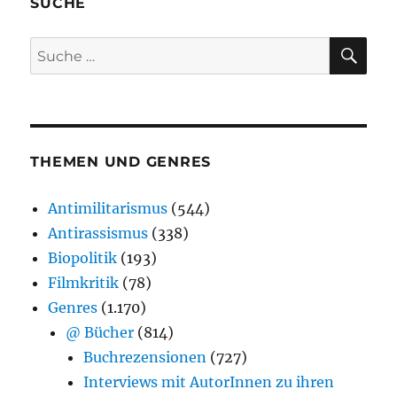
SUCHE
SU
Suche
nach:
THEMEN UND GENRES
Antimilitarismus
(544)
Antirassismus
(338)
Biopolitik
(193)
Filmkritik
(78)
Genres
(1.170)
@ Bücher
(814)
Buchrezensionen
(727)
Interviews mit AutorInnen zu ihren