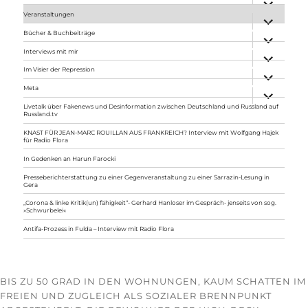
anzeigen
Veranstaltungen
Unterme
anzeigen
Bücher & Buchbeiträge
Unterme
anzeigen
Interviews mit mir
Unterme
anzeigen
Im Visier der Repression
Unterme
anzeigen
Meta
Unterme
anzeigen
Livetalk über Fakenews und Desinformation zwischen Deutschland und Russland auf
Russland.tv
KNAST FÜR JEAN-MARC ROUILLAN AUS FRANKREICH? Interview mit Wolfgang Hajek
für Radio Flora
In Gedenken an Harun Farocki
Presseberichterstattung zu einer Gegenveranstaltung zu einer Sarrazin-Lesung in
Gera
„Corona & linke Kritik(un) fähigkeit“- Gerhard Hanloser im Gespräch- jenseits von sog.
»Schwurbelei«
Antifa-Prozess in Fulda – Interview mit Radio Flora
BIS ZU 50 GRAD IN DEN WOHNUNGEN, KAUM SCHATTEN IM
FREIEN UND ZUGLEICH ALS SOZIALER BRENNPUNKT