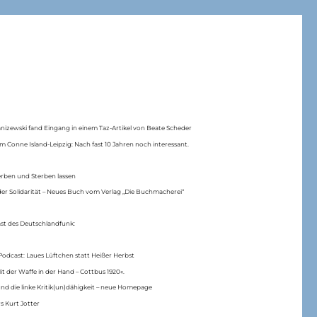
anizewski fand Eingang in einem Taz-Artikel von Beate Scheder
m Conne Island-Leipzig: Nach fast 10 Jahren noch interessant.
erben und Sterben lassen
er Solidarität – Neues Buch vom Verlag „Die Buchmacherei“
ast des Deutschlandfunk:
Podcast: Laues Lüftchen statt Heißer Herbst
Mit der Waffe in der Hand – Cottbus 1920«.
nd die linke Kritik(un)dähigkeit – neue Homepage
s Kurt Jotter