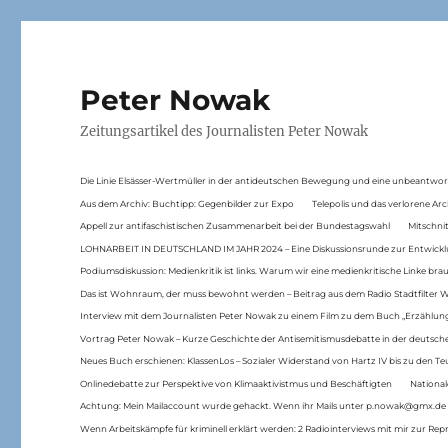
Peter Nowak
Zeitungsartikel des Journalisten Peter Nowak
Die Linie Elsässer-Wertmüller in der antideutschen Bewegung und eine unbeantwor
Aus dem Archiv: Buchtipp: Gegenbilder zur Expo
Telepolis und das verlorene Arc
Appell zur antifaschistischen Zusammenarbeit bei der Bundestagswahl
Mitschni
LOHNARBEIT IN DEUTSCHLAND IM JAHR 2024 – Eine Diskussionsrunde zur Entwickl
Podiumsdiskussion: Medienkritik ist links. Warum wir eine medienkritische Linke br
Das ist Wohnraum, der muss bewohnt werden – Beitrag aus dem Radio Stadtfilter 
Interview mit dem Journalisten Peter Nowak zu einem Film zu dem Buch „Erzählung
Vortrag Peter Nowak – Kurze Geschichte der Antisemitismusdebatte in der deutsche
Neues Buch erschienen: KlassenLos – Sozialer Widerstand von Hartz IV bis zu den 
Onlinedebatte zur Perspektive von Klimaaktivistmus und Beschäftigten
National
Achtung: Mein Mailaccount wurde gehackt. Wenn ihr Mails unter p.nowak@gmx.de
Wenn Arbeitskämpfe für kriminell erklärt werden: 2 Radiointerviews mit mir zur Rep