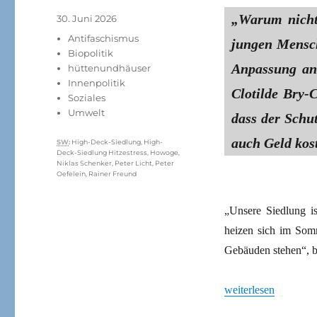
„Warum nicht 
Veröffentlicht
30. Juni 2026
am
Kategorien
Antifaschismus
jungen Mensche
Biopolitik
Anpassung an
hüttenundhäuser
Innenpolitik
Clotilde Bry-
Soziales
Umwelt
dass der Schut
auch Geld kost
Schlagwörter
SW
:
High-Deck-Siedlung
,
High-
Deck-Siedlung Hitzestress
,
Howoge
,
Niklas Schenker
,
Peter Licht
,
Peter
Oefelein
,
Rainer Freund
„Unsere Siedlung i
heizen sich im Somm
Gebäuden stehen“, 
„Bis zu 50 Grad: Mi
weiterlesen