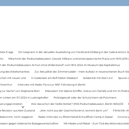
tete Frage
Ein Gespräch in der aktuellen Ausstellung von Ferdinand Dölberg in der Galerie Anton J
hiv
Mitschnitt der Podiumsdiskussion: Gewalt, Militanz und emanzipatorische Praxis vom 19.10.2015 i
tt der Podiumsdiskussion Armut ohne Widerstand? vom 18.9..2024 im Museum des Kapitalismus
ung des Arbeitsmarktes
Zur Aktualität der Zimmerwalder – mein Aufsatz in neuerschienen Buch St
auchen mit neuen Link
In Gedenken am Rolf-Dieter Missbach
Solidarität mit Stern e.V.
Spuren d
Winterthur
Interview mit Radio Flora zur RAF-Fahndung in Berlin
 zur Sache“ von Stephanie Bart
Diskussion mit Sabine Schiffer, Justus von Daniels und mir im Podc
n Linken am 31.1.2024 in Ludwigshafen
Polizeigewalt oder der Schutzmann als Putzmann
Teuerungsprotesten
War das schon der heiße Herbst? (PAS Podiumsdiskussion, Berlin 16/02/23
e Revision: aus Kein Zustand
„Wer nicht aus der Geschichte lernt, kommt darin um“
Filmkritik: »
 bekommt, nicht reagieren
Radio-Interview zu Rheinmetall-Entwaffnen Camp in Kassel
Corona u
ression gegen italienische Basisgewerkschaften
Mit Maske und Plakat – Zum Tod des Aktionskünstler