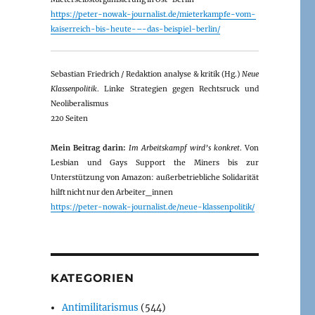
https://peter-nowak-journalist.de/mieterkampfe-vom-
kaiserreich-bis-heute-–-das-beispiel-berlin/
Sebastian Friedrich / Redaktion analyse & kritik (Hg.)
Neue
Klassenpolitik
. Linke Strategien gegen Rechtsruck und
Neoliberalismus
220 Seiten
Mein Beitrag darin:
Im Arbeitskampf wird’s konkret
. Von
Lesbian und Gays Support the Miners bis zur
Unterstützung von Amazon: außerbetriebliche Solidarität
hilft nicht nur den Arbeiter_innen
https://peter-nowak-journalist.de/neue-klassenpolitik/
KATEGORIEN
Antimilitarismus
(544)