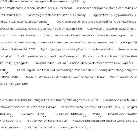
g 2021. – Rezension auf Homepage der Rosa-Luxemburg-Stiftung
Baden-Württembergischen Theater Tagen in Heilbronn
Aus Anlass der Durchsuchung von Radio Drey
 mit Radio Flora
Something is rotten in the state of Germany
Eingebetteter Kriegsjournalismus
im Raum Osthessen jetzt auch online
Die Krise in der Ukraine und die Linke (PAS Podiumsdiskussio
ferate der Diskussionsveranstaltung am 30.6. im Baiz (Berlin)
Gelbwesten, Polizeirepression, Anti-V
 von unten? – Ein Mitschnitt
ZeroCovid – Rückblick und Ausblick auf eine linke Kampagne
Woh
 vom 13.12.2021 mit dem Arzt Andreas Klein und Andreas Wulf von Medico International
Kritik(un)fä
rl-Heinz Roth am 24.1.2022
My Body – my choice: das gilt auch in der Impfdebatte
Rezension von
fähigkeit
Buchhinweis in der taz von Jonas Wahmkow
Rezension auf kritisch lesen.de: Bewähru
e Kritik(un)fähigkeit
Hinweis auf das Buch im ND Immer diese Widersprüche von Felix Klopotek
en-ND
Erinnerung an Lara Melin und ihre wichtige Rolle nach der Gründung der Gefangenengewe
nengewerkschaft
Radio-Interview zu Rheinmetall-Entwaffnen Camp in Kassel
Aus Anlass der Durc
auchen mit neuen Link
orona und linke Kritik(un)fähigkeit. Online-Buchvorstellung vom 23.11.2021
„Corona & linke Kritik(un)
: Karawane indischer Bauer*innen in Europa
Sonderseiten zu…Corona und die linke Kritik(un)Fähigkeit
beiträge
Interviews mit mir
Im Visier der Repression
Meta
Livetalk über Fakene
für Radio Flora
In Gedenken an Harun Farocki
Presseberichterstattung zu einer Gegenveransta
. »Schwurbelei«
Antifa-Prozess in Fulda – Interview mit Radio Flora