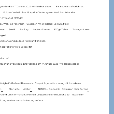
eckland am 17.Januar 2023– wir bleiben dabei:
Ein neues Strafverfahren:
Fuldaer Verhältnisse: 13. April: 4 Todestag von Matiul­lah Jabarkhel
n, Frankfurt 19/03/22)
ax, Wahl in Frankreich – Gespräch mit Willi Hajek vom 28. März
nen
Streik
Zahltag
Antisemitismus
F-Typ-Zellen
Zwangsräumen
higkeit
 Corona und die linke Kritik(un)Fähigkeit,
ngsprobe für linke Solidarität
rkschaft
hsuchung von Radio Dreyeckland am 17.Januar 2023– wir bleiben dabei:
 fähigkeit“- Gerhard Hanloser im Gespräch- jenseits von sog. »Schwurbelei«
).
Startseite
Archiv
AKTUELL: Biopolitik – Diskussion über Corona
ws und Desinformation zwischen Deutschland und Russland auf Russland.tv
ltung zu einer Sarrazin-Lesung in Gera