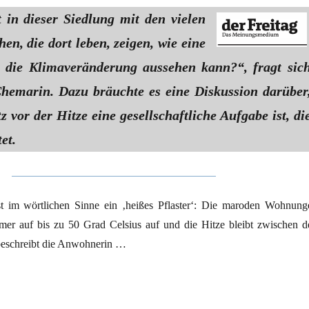
in dieser Siedlung mit den vielen
n, die dort leben, zeigen, wie eine
 die Klimaveränderung aussehen kann?“, fragt sic
Chemarin. Dazu bräuchte es eine Diskussion darüber
z vor der Hitze eine gesellschaftliche Aufgabe ist, di
et.
st im wörtlichen Sinne ein ‚heißes Pflaster‘: Die maroden Wohnung
er auf bis zu 50 Grad Celsius auf und die Hitze bleibt zwischen d
beschreibt die Anwohnerin …
eter der High-Deck-Siedlung kämpfen nicht nur gegen die Hitze“