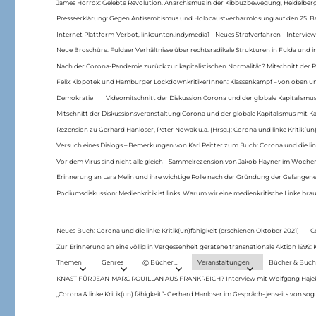
James Horrox: Gelebte Revolution. Anarchismus in der Kibbuzbewegung, Heidelber
Presseerklärung: Gegen Antisemitismus und Holocaustverharmlosung auf den 25. 
Internet Plattform-Verbot, linksunten.indymedia1 – Neues Strafverfahren – Interview
Neue Broschüre: Fuldaer Verhältnisse über rechtsradikale Strukturen in Fulda und 
Nach der Corona-Pandemie zurück zur kapitalistischen Normalität? Mitschnitt der Re
Felix Klopotek und Hamburger LockdownkritikerInnen: Klassenkampf – von oben und
Demokratie
Videomitschnitt der Diskussion Corona und der globale Kapitalismus
Mitschnitt der Diskussionsveranstaltung Corona und der globale Kapitalismus mit Ka
Rezension zu Gerhard Hanloser, Peter Nowak u.a. (Hrsg.): Corona und linke Kritik(un)
Versuch eines Dialogs – Bemerkungen von Karl Reitter zum Buch: Corona und die link
Vor dem Virus sind nicht alle gleich – Sammelrezension von Jakob Hayner im Woch
Erinnerung an Lara Melin und ihre wichtige Rolle nach der Gründung der Gefange
Podiumsdiskussion: Medienkritik ist links. Warum wir eine medienkritische Linke br
Neues Buch: Corona und die linke Kritik(un)fähigkeit (erschienen Oktober 2021)
C
Zur Erinnerung an eine völlig in Vergessenheit geratene transnationale Aktion 1999
Themen
Genres
@ Bücher…
Veranstaltungen
Bücher & Buch
KNAST FÜR JEAN-MARC ROUILLAN AUS FRANKREICH? Interview mit Wolfgang Hajek 
„Corona & linke Kritik(un) fähigkeit“- Gerhard Hanloser im Gespräch- jenseits von sog