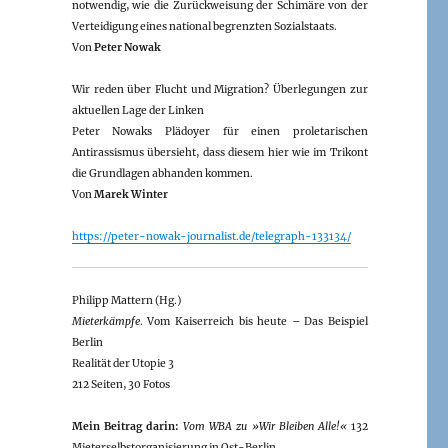
notwendig, wie die Zurückweisung der Schimäre von der
Verteidigung eines national begrenzten Sozialstaats.
Von
Peter Nowak
Wir reden über Flucht und Migration? Überlegungen zur
aktuellen Lage der Linken
Peter Nowaks Plädoyer für einen proletarischen
Antirassismus übersieht, dass diesem hier wie im Trikont
die Grundlagen abhanden kommen.
Von
Marek Winter
https://peter-nowak-journalist.de/telegraph-133134/
Philipp Mattern (Hg.)
Mieterkämpfe
. Vom Kaiserreich bis heute – Das Beispiel
Berlin
Realität der Utopie 3
212 Seiten, 30 Fotos
Mein Beitrag darin:
Vom WBA zu »Wir Bleiben Alle!«
132
Mieterselbstorganisierung in Ost-Berlin