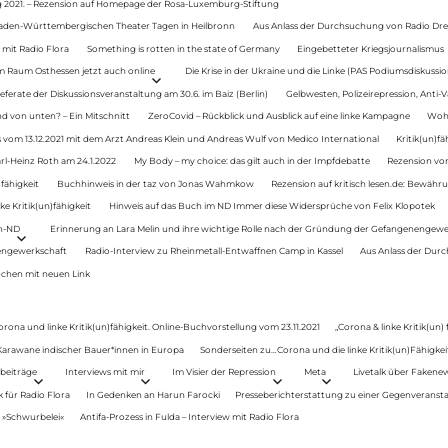
g 2021. – Rezension auf Homepage der Rosa-Luxemburg-Stiftung
Baden-Württembergischen Theater Tagen in Heilbronn
Aus Anlass der Durchsuchung von Radio Drey
 mit Radio Flora
Something is rotten in the state of Germany
Eingebetteter Kriegsjournalismus
im Raum Osthessen jetzt auch online
Die Krise in der Ukraine und die Linke (PAS Podiumsdiskussio
ferate der Diskussionsveranstaltung am 30.6. im Baiz (Berlin)
Gelbwesten, Polizeirepression, Anti-V
 von unten? – Ein Mitschnitt
ZeroCovid – Rückblick und Ausblick auf eine linke Kampagne
Woh
 vom 13.12.2021 mit dem Arzt Andreas Klein und Andreas Wulf von Medico International
Kritik(un)fä
rl-Heinz Roth am 24.1.2022
My Body – my choice: das gilt auch in der Impfdebatte
Rezension von
fähigkeit
Buchhinweis in der taz von Jonas Wahmkow
Rezension auf kritisch lesen.de: Bewähru
e Kritik(un)fähigkeit
Hinweis auf das Buch im ND Immer diese Widersprüche von Felix Klopotek
en-ND
Erinnerung an Lara Melin und ihre wichtige Rolle nach der Gründung der Gefangenengewe
nengewerkschaft
Radio-Interview zu Rheinmetall-Entwaffnen Camp in Kassel
Aus Anlass der Durc
auchen mit neuen Link
orona und linke Kritik(un)fähigkeit. Online-Buchvorstellung vom 23.11.2021
„Corona & linke Kritik(un)
: Karawane indischer Bauer*innen in Europa
Sonderseiten zu…Corona und die linke Kritik(un)Fähigkeit
beiträge
Interviews mit mir
Im Visier der Repression
Meta
Livetalk über Fakene
für Radio Flora
In Gedenken an Harun Farocki
Presseberichterstattung zu einer Gegenveransta
. »Schwurbelei«
Antifa-Prozess in Fulda – Interview mit Radio Flora