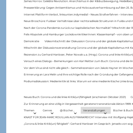
James Horrox: Gelebte Revolution. Anarchismus in der Kibbuzbewegung, Heidelber
Presseerklärung: Gegen Antisemitismus und Holocaustverharmlosung auf den 25. 
Internet Plattform-Verbot, linksunten.indymedia1 – Neues Strafverfahren – Interview
Neue Broschüre: Fuldaer Verhältnisse über rechtsradikale Strukturen in Fulda und 
Nach der Corona-Pandemie zurück zur kapitalistischen Normalität? Mitschnitt der Re
Felix Klopotek und Hamburger LockdownkritikerInnen: Klassenkampf – von oben und
Demokratie
Videomitschnitt der Diskussion Corona und der globale Kapitalismus
Mitschnitt der Diskussionsveranstaltung Corona und der globale Kapitalismus mit Ka
Rezension zu Gerhard Hanloser, Peter Nowak u.a. (Hrsg.): Corona und linke Kritik(un)
Versuch eines Dialogs – Bemerkungen von Karl Reitter zum Buch: Corona und die link
Vor dem Virus sind nicht alle gleich – Sammelrezension von Jakob Hayner im Woch
Erinnerung an Lara Melin und ihre wichtige Rolle nach der Gründung der Gefange
Podiumsdiskussion: Medienkritik ist links. Warum wir eine medienkritische Linke br
Neues Buch: Corona und die linke Kritik(un)fähigkeit (erschienen Oktober 2021)
C
Zur Erinnerung an eine völlig in Vergessenheit geratene transnationale Aktion 1999
Themen
Genres
@ Bücher…
Veranstaltungen
Bücher & Buch
KNAST FÜR JEAN-MARC ROUILLAN AUS FRANKREICH? Interview mit Wolfgang Hajek 
„Corona & linke Kritik(un) fähigkeit“- Gerhard Hanloser im Gespräch- jenseits von sog