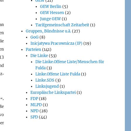
GEW
(21)
GEW Berlin
(5)
GEW Hessen
(2)
Junge GEW
(1)
an
Tarifgemeinschaft Zeitarbeit
(1)
Gruppen, Bündnisse u.ä.
(27)
en
GoG
(8)
ie
Inicjatywa Pracownicza (IP)
(19)
en
Parteien
(141)
Die Linke
(53)
13
Die Linke.Offene Liste/Menschen für
nd
Fulda
(3)
z-
Linke.Offene Liste Fulda
(1)
Linke.SDS
(3)
Linksjugend
(1)
Europäische Linkspartei
(1)
«,
FDP
(18)
MLPD
(1)
ße
NPD
(28)
 wo
SPD
(44)
er