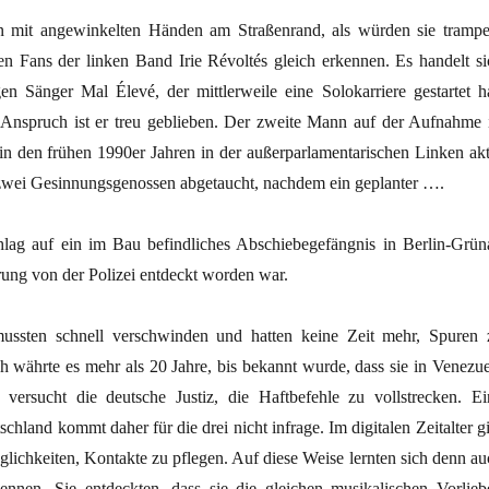
 mit angewinkelten Händen am Straßenrand, als würden sie trampe
en Fans der linken Band Irie Révoltés gleich erkennen. Es handelt si
en Sänger Mal Élevé, der mittlerweile eine Solokarriere gestartet ha
 Anspruch ist er treu geblieben. Der zweite Mann auf der Aufnahme i
in den frühen 1990er Jahren in der außerparlamentarischen Linken akt
t zwei Gesinnungsgenossen abgetaucht, nachdem ein geplanter ….
lag auf ein im Bau befindliches Abschiebegefängnis in Berlin-Grün
rung von der Polizei entdeckt worden war.
ussten schnell verschwinden und hatten keine Zeit mehr, Spuren 
 währte es mehr als 20 Jahre, bis bekannt wurde, dass sie in Venezue
versucht die deutsche Justiz, die Haftbefehle zu vollstrecken. Ei
hland kommt daher für die drei nicht infrage. Im digitalen Zeitalter gi
lichkeiten, Kontakte zu pflegen. Auf diese Weise lernten sich denn au
nnen. Sie entdeckten, dass sie die gleichen musikalischen Vorlieb