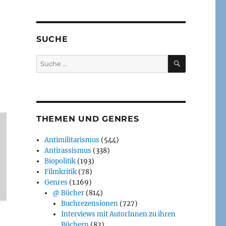
SUCHE
SUCHEN
Suche
nach:
THEMEN UND GENRES
Antimilitarismus
(544)
Antirassismus
(338)
Biopolitik
(193)
Filmkritik
(78)
Genres
(1.169)
@ Bücher
(814)
Buchrezensionen
(727)
Interviews mit AutorInnen zu ihren
Büchern
(82)