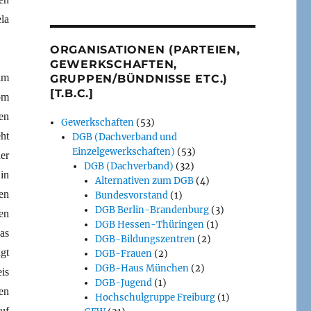
la
ORGANISATIONEN (PARTEIEN,
GEWERKSCHAFTEN,
lm
GRUPPEN/BÜNDNISSE ETC.)
[T.B.C.]
om
en
Gewerkschaften
(53)
eht
DGB (Dachverband und
Einzelgewerkschaften)
(53)
er
DGB (Dachverband)
(32)
in
Alternativen zum DGB
(4)
en
Bundesvorstand
(1)
DGB Berlin-Brandenburg
(3)
en
DGB Hessen-Thüringen
(1)
as
DGB-Bildungszentren
(2)
gt
DGB-Frauen
(2)
DGB-Haus München
(2)
is
DGB-Jugend
(1)
en
Hochschulgruppe Freiburg
(1)
uf