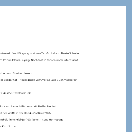
anizewski fand Eingang in einem Taz-Artikel von Beate Scheder
m Conne Island-Leipzig: Nach fast 10 Jahren noch interessant.
erben und Sterben lassen
er Solidarität – Neues Buch vom Verlag „Die Buchmacherei“
ast des Deutschlandfunk:
Podcast: Laues Lüftchen statt Heißer Herbst
Mit der Waffe in der Hand – Cottbus 1920«.
nd die linke Kritik(un)dähigkeit – neue Homepage
s Kurt Jotter