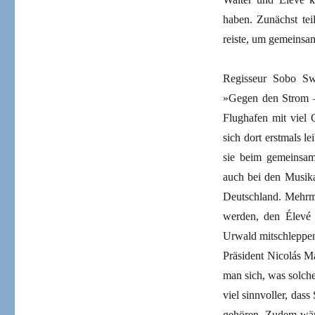
haben. Zunächst tei
reiste, um gemeinsam
Regisseur Sobo Sw
»Gegen den Strom –
Flughafen mit viel
sich dort erstmals l
sie beim gemeinsa
auch bei den Musika
Deutschland. Mehrma
werden, den Élevé 
Urwald mitschleppen
Präsident Nicolás M
man sich, was solch
viel sinnvoller, da
gehören. Zudem wär