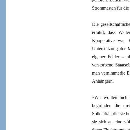
Strommasten für die 
Die gesellschaftlic
erfährt, dass Walte
Kooperative war. 
Unterstützung der 
eigener Fehler – n
verstorbene Staatso
man vernimmt die En
Anhängern.
»Wir wollten nicht
begründen die dre
Solidarität, die sie 
sie sich an eine v
deren Fluchtroute we