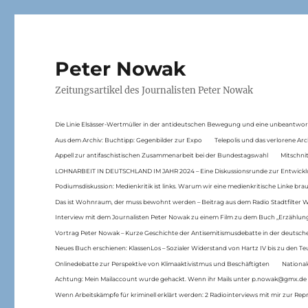
Peter Nowak
Zeitungsartikel des Journalisten Peter Nowak
Die Linie Elsässer-Wertmüller in der antideutschen Bewegung und eine unbeantwor
Aus dem Archiv: Buchtipp: Gegenbilder zur Expo
Telepolis und das verlorene Arc
Appell zur antifaschistischen Zusammenarbeit bei der Bundestagswahl
Mitschni
LOHNARBEIT IN DEUTSCHLAND IM JAHR 2024 – Eine Diskussionsrunde zur Entwickl
Podiumsdiskussion: Medienkritik ist links. Warum wir eine medienkritische Linke br
Das ist Wohnraum, der muss bewohnt werden – Beitrag aus dem Radio Stadtfilter 
Interview mit dem Journalisten Peter Nowak zu einem Film zu dem Buch „Erzählung
Vortrag Peter Nowak – Kurze Geschichte der Antisemitismusdebatte in der deutsche
Neues Buch erschienen: KlassenLos – Sozialer Widerstand von Hartz IV bis zu den 
Onlinedebatte zur Perspektive von Klimaaktivistmus und Beschäftigten
National
Achtung: Mein Mailaccount wurde gehackt. Wenn ihr Mails unter p.nowak@gmx.de
Wenn Arbeitskämpfe für kriminell erklärt werden: 2 Radiointerviews mit mir zur Rep