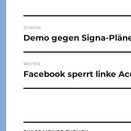
Beitragsnavigation
ZURÜCK
Demo gegen Signa-Plän
Vorheriger
Beitrag:
WEITER
Facebook sperrt linke A
Nächster
Beitrag: