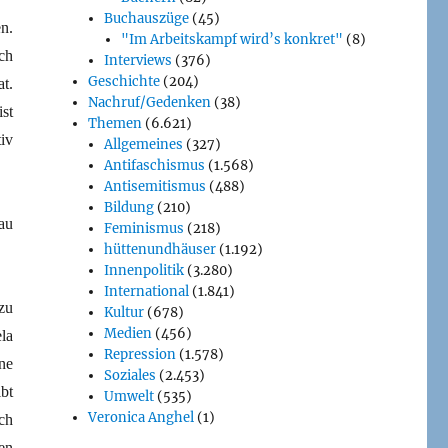
Buchauszüge
(45)
n.
"Im Arbeitskampf wird’s konkret"
(8)
ch
Interviews
(376)
Geschichte
(204)
t.
Nachruf/Gedenken
(38)
st
Themen
(6.621)
iv
Allgemeines
(327)
Antifaschismus
(1.568)
Antisemitismus
(488)
Bildung
(210)
au
Feminismus
(218)
hüttenundhäuser
(1.192)
Innenpolitik
(3.280)
International
(1.841)
zu
Kultur
(678)
Medien
(456)
la
Repression
(1.578)
ne
Soziales
(2.453)
bt
Umwelt
(535)
Veronica Anghel
(1)
ch
en