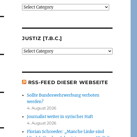
Verlage
(der
von
mir
besprochenen
JUSTIZ [T.B.C.]
oder
erwähnten
Justiz
Bücher)
[t.b.c.]
[t.b.c.]
RSS-FEED DIESER WEBSEITE
Sollte Bundeswehrwerbung verboten
werden?
4. August 2026
Journalist weiter in syrischer Haft
4. August 2026
Florian Schroeder: „Manche Linke sind