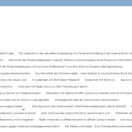
tete Frage
Ein Gespräch in der aktuellen Ausstellung von Ferdinand Dölberg in der Galerie Anton J
hiv
Mitschnitt der Podiumsdiskussion: Gewalt, Militanz und emanzipatorische Praxis vom 19.10.2015 i
tt der Podiumsdiskussion Armut ohne Widerstand? vom 18.9..2024 im Museum des Kapitalismus
ung des Arbeitsmarktes
Zur Aktualität der Zimmerwalder – mein Aufsatz in neuerschienen Buch St
auchen mit neuen Link
In Gedenken am Rolf-Dieter Missbach
Solidarität mit Stern e.V.
Spuren d
Winterthur
Interview mit Radio Flora zur RAF-Fahndung in Berlin
 zur Sache“ von Stephanie Bart
Diskussion mit Sabine Schiffer, Justus von Daniels und mir im Podc
n Linken am 31.1.2024 in Ludwigshafen
Polizeigewalt oder der Schutzmann als Putzmann
Teuerungsprotesten
War das schon der heiße Herbst? (PAS Podiumsdiskussion, Berlin 16/02/23
e Revision: aus Kein Zustand
„Wer nicht aus der Geschichte lernt, kommt darin um“
Filmkritik: »
 bekommt, nicht reagieren
Radio-Interview zu Rheinmetall-Entwaffnen Camp in Kassel
Corona u
ression gegen italienische Basisgewerkschaften
Mit Maske und Plakat – Zum Tod des Aktionskünstler