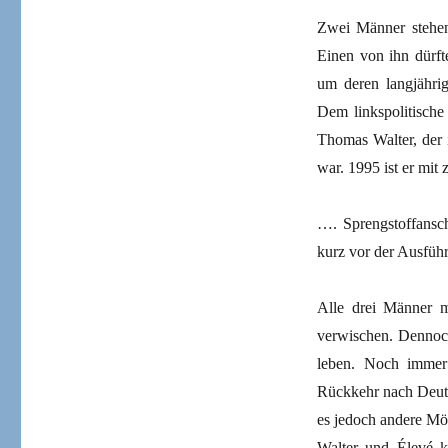
Zwei Männer stehen
Einen von ihn dürft
um deren langjährig
Dem linkspolitische
Thomas Walter, der 
war. 1995 ist er mi
…. Sprengstoffansch
kurz vor der Ausfüh
Alle drei Männer m
verwischen. Dennoch
leben. Noch immer 
Rückkehr nach Deutsc
es jedoch andere Mög
Walter und Élevé ke