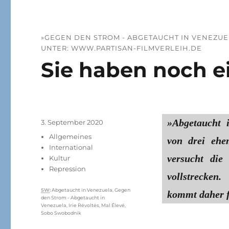
»GEGEN DEN STROM - ABGETAUCHT IN VENEZUEL
UNTER: WWW.PARTISAN-FILMVERLEIH.DE
Sie haben noch ei
»Abgetaucht 
Veröffentlicht
3. September 2020
am
Kategorien
Allgemeines
von drei ehe
International
versucht die
Kultur
Repression
vollstrecke
Schlagwörter
SW
:
Abgetaucht in Venezuela
,
Gegen
kommt daher fü
den Strom - Abgetaucht in
Venezuela
,
Irie Révoltés
,
Mal Élevé
,
Sobo Swobodnik