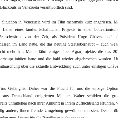
Blackouts in Venezuela verantwortlich sind.
he Situation in Venezuela wird im Film mehrmals kurz angerissen. M
r Leiter eines landwirtschaftlichen Projekts in einer bolivarianisch
Er schwärmt von der Zeit, als Präsident Hugo Chávez noch d
Massen im Land hatte, die das heutige Staatsoberhaupt – auch weg
icht mehr hat. Man erfährt einiges über Agrarprojekte, die das 20
berhaupt initiiert hatte und die bald wieder abgebrochen wurden. U
ttäuschung über die aktuelle Entwicklung auch unter einstigen Cháve
 ins Gefängnis. Daher war die Flucht für uns die einzige Option
i aus Deutschland emigrierten Männer. Walter schildert die gro
bereits unmittelbar nach ihrer Ankunft in ihrem Zufluchtsland erfuhren,
öllig andere, ihnen fremde Umgebung gewöhnen mussten. Details üb
rden zum Schutz für alle Beteiligten nicht genannt.