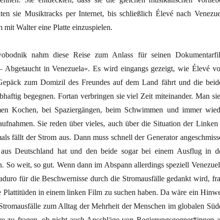
lten sie Musiktracks per Internet, bis schließlich Élevé nach Venezue
 mit Walter eine Platte einzuspielen.
obodnik nahm diese Reise zum Anlass für seinen Dokumentarfi
 Abgetaucht in Venezuela«. Es wird eingangs gezeigt, wie Élevé v
 Gepäck zum Domizil des Freundes auf dem Land fährt und die beid
eibhaftig begegnen. Fortan verbringen sie viel Zeit miteinander. Man si
men Kochen, bei Spaziergängen, beim Schwimmen und immer wied
ufnahmen. Sie reden über vieles, auch über die Situation der Linken 
ls fällt der Strom aus. Dann muss schnell der Generator angeschmiss
aus Deutschland hat und den beide sogar bei einem Ausflug in d
. So weit, so gut. Wenn dann im Abspann allerdings speziell Venezuel
aduro für die Beschwernisse durch die Stromausfälle gedankt wird, fra
e Plattitüden in einem linken Film zu suchen haben. Da wäre ein Hinwe
ss Stromausfälle zum Alltag der Mehrheit der Menschen im globalen Süd
e zu fragen, ob nicht auch Anschläge von Regierungsgegner*innen a