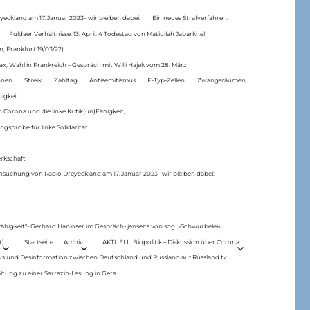
eckland am 17.Januar 2023– wir bleiben dabei:
Ein neues Strafverfahren:
Fuldaer Verhältnisse: 13. April: 4 Todestag von Matiul­lah Jabarkhel
n, Frankfurt 19/03/22)
ax, Wahl in Frankreich – Gespräch mit Willi Hajek vom 28. März
nen
Streik
Zahltag
Antisemitismus
F-Typ-Zellen
Zwangsräumen
higkeit
 Corona und die linke Kritik(un)Fähigkeit,
ngsprobe für linke Solidarität
rkschaft
hsuchung von Radio Dreyeckland am 17.Januar 2023– wir bleiben dabei:
 fähigkeit“- Gerhard Hanloser im Gespräch- jenseits von sog. »Schwurbelei«
).
Startseite
Archiv
AKTUELL: Biopolitik – Diskussion über Corona
ws und Desinformation zwischen Deutschland und Russland auf Russland.tv
ltung zu einer Sarrazin-Lesung in Gera