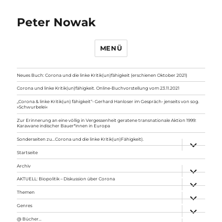
Peter Nowak
MENÜ
Neues Buch: Corona und die linke Kritik(un)fähigkeit (erschienen Oktober 2021)
Corona und linke Kritik(un)fähigkeit. Online-Buchvorstellung vom 23.11.2021
„Corona & linke Kritik(un) fähigkeit“- Gerhard Hanloser im Gespräch- jenseits von sog.
»Schwurbelei«
Zur Erinnerung an eine völlig in Vergessenheit geratene transnationale Aktion 1999:
Karawane indischer Bauer*innen in Europa
Sonderseiten zu…Corona und die linke Kritik(un)Fähigkeit).
Unterme
anzeigen
Startseite
Archiv
Unterme
anzeigen
AKTUELL: Biopolitik – Diskussion über Corona
Unterme
anzeigen
Themen
Unterme
anzeigen
Genres
Unterme
anzeigen
@ Bücher…
Unterme