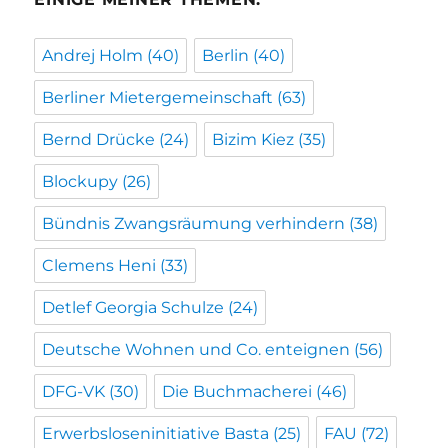
Andrej Holm
(40)
Berlin
(40)
Berliner Mietergemeinschaft
(63)
Bernd Drücke
(24)
Bizim Kiez
(35)
Blockupy
(26)
Bündnis Zwangsräumung verhindern
(38)
Clemens Heni
(33)
Detlef Georgia Schulze
(24)
Deutsche Wohnen und Co. enteignen
(56)
DFG-VK
(30)
Die Buchmacherei
(46)
Erwerbsloseninitiative Basta
(25)
FAU
(72)