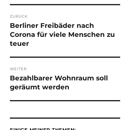
Beitragsnavigation
ZURÜCK
Berliner Freibäder nach
Vorheriger
Beitrag:
Corona für viele Menschen zu
teuer
WEITER
Bezahlbarer Wohnraum soll
Nächster
Beitrag:
geräumt werden
EINIGE MEINER THEMEN: