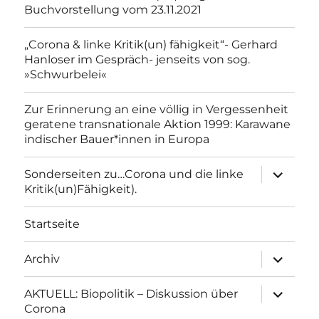
Buchvorstellung vom 23.11.2021
„Corona & linke Kritik(un) fähigkeit“- Gerhard
Hanloser im Gespräch- jenseits von sog.
»Schwurbelei«
Zur Erinnerung an eine völlig in Vergessenheit
geratene transnationale Aktion 1999: Karawane
indischer Bauer*innen in Europa
Unterme
Sonderseiten zu…Corona und die linke
anzeigen
Kritik(un)Fähigkeit).
Startseite
Unterme
Archiv
anzeigen
Unterme
AKTUELL: Biopolitik – Diskussion über
anzeigen
Corona