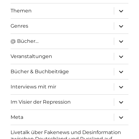
Unterme
Themen
anzeigen
Unterme
Genres
anzeigen
Unterme
@ Bücher…
anzeigen
Unterme
Veranstaltungen
anzeigen
Unterme
Bücher & Buchbeiträge
anzeigen
Unterme
Interviews mit mir
anzeigen
Unterme
Im Visier der Repression
anzeigen
Unterme
Meta
anzeigen
Livetalk über Fakenews und Desinformation
zwischen Deutschland und Russland auf