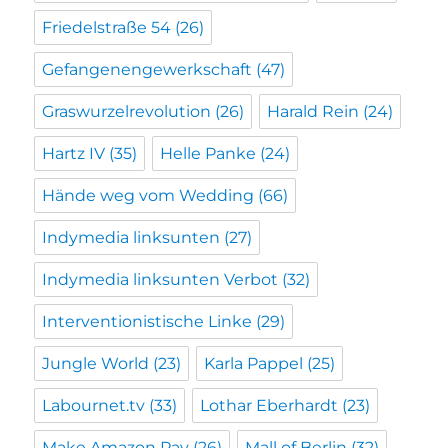
Friedelstraße 54
(26)
Gefangenengewerkschaft
(47)
Graswurzelrevolution
(26)
Harald Rein
(24)
Hartz IV
(35)
Helle Panke
(24)
Hände weg vom Wedding
(66)
Indymedia linksunten
(27)
Indymedia linksunten Verbot
(32)
Interventionistische Linke
(29)
Jungle World
(23)
Karla Pappel
(25)
Labournet.tv
(33)
Lothar Eberhardt
(23)
Make Amazon Pay
(26)
Mall of Berlin
(32)