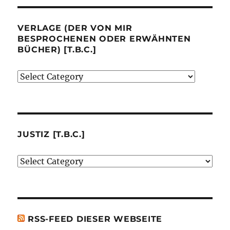
VERLAGE (DER VON MIR
BESPROCHENEN ODER ERWÄHNTEN
BÜCHER) [T.B.C.]
Verlage
(der
von
mir
besprochenen
JUSTIZ [T.B.C.]
oder
Justiz
erwähnten
[t.b.c.]
Bücher)
[t.b.c.]
RSS-FEED DIESER WEBSEITE