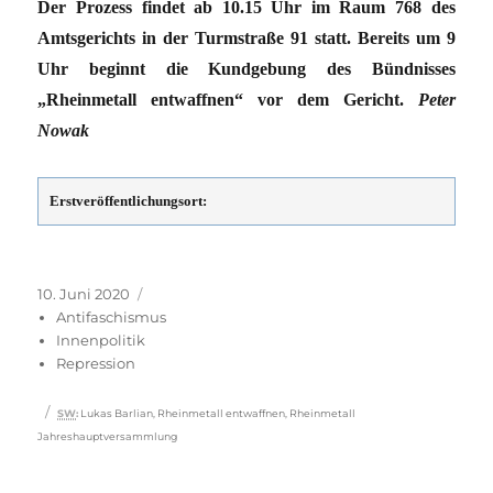
Der Prozess findet ab 10.15 Uhr im Raum 768 des
Amtsgerichts in der Turmstraße 91 statt. Bereits um 9
Uhr beginnt die Kundgebung des Bündnisses
„Rheinmetall entwaffnen“ vor dem Gericht.
Peter
Nowak
Erstveröffentlichungsort:
Veröffentlicht
Kategorien
10. Juni 2020
am
Antifaschismus
Innenpolitik
Repression
Schlagwörter
SW
:
Lukas Barlian
,
Rheinmetall entwaffnen
,
Rheinmetall
Jahreshauptversammlung