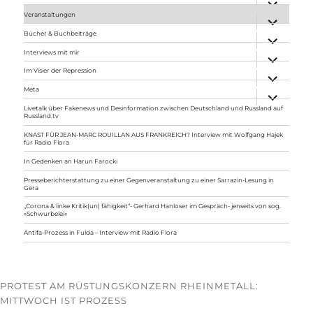
anzeigen
Veranstaltungen
Unterme
anzeigen
Bücher & Buchbeiträge
Unterme
anzeigen
Interviews mit mir
Unterme
anzeigen
Im Visier der Repression
Unterme
anzeigen
Meta
Unterme
anzeigen
Livetalk über Fakenews und Desinformation zwischen Deutschland und Russland auf
Russland.tv
KNAST FÜR JEAN-MARC ROUILLAN AUS FRANKREICH? Interview mit Wolfgang Hajek
für Radio Flora
In Gedenken an Harun Farocki
Presseberichterstattung zu einer Gegenveranstaltung zu einer Sarrazin-Lesung in
Gera
„Corona & linke Kritik(un) fähigkeit“- Gerhard Hanloser im Gespräch- jenseits von sog.
»Schwurbelei«
Antifa-Prozess in Fulda – Interview mit Radio Flora
PROTEST AM RÜSTUNGSKONZERN RHEINMETALL:
MITTWOCH IST PROZESS