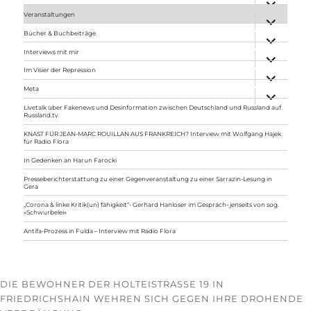
anzeigen
Veranstaltungen
Unterme
anzeigen
Bücher & Buchbeiträge
Unterme
anzeigen
Interviews mit mir
Unterme
anzeigen
Im Visier der Repression
Unterme
anzeigen
Meta
Unterme
anzeigen
Livetalk über Fakenews und Desinformation zwischen Deutschland und Russland auf
Russland.tv
KNAST FÜR JEAN-MARC ROUILLAN AUS FRANKREICH? Interview mit Wolfgang Hajek
für Radio Flora
In Gedenken an Harun Farocki
Presseberichterstattung zu einer Gegenveranstaltung zu einer Sarrazin-Lesung in
Gera
„Corona & linke Kritik(un) fähigkeit“- Gerhard Hanloser im Gespräch- jenseits von sog.
»Schwurbelei«
Antifa-Prozess in Fulda – Interview mit Radio Flora
DIE BEWOHNER DER HOLTEISTRASSE 19 IN F
RIEDRICHSHAIN WEHREN SICH GEGEN IHRE DROHENDE V