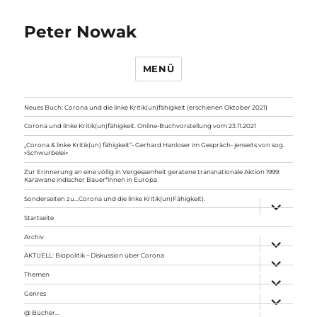
Peter Nowak
MENÜ
Neues Buch: Corona und die linke Kritik(un)fähigkeit (erschienen Oktober 2021)
Corona und linke Kritik(un)fähigkeit. Online-Buchvorstellung vom 23.11.2021
„Corona & linke Kritik(un) fähigkeit“- Gerhard Hanloser im Gespräch- jenseits von sog.
»Schwurbelei«
Zur Erinnerung an eine völlig in Vergessenheit geratene transnationale Aktion 1999:
Karawane indischer Bauer*innen in Europa
Sonderseiten zu…Corona und die linke Kritik(un)Fähigkeit).
Unterme
anzeigen
Startseite
Archiv
Unterme
anzeigen
AKTUELL: Biopolitik – Diskussion über Corona
Unterme
anzeigen
Themen
Unterme
anzeigen
Genres
Unterme
anzeigen
@ Bücher…
Unterme