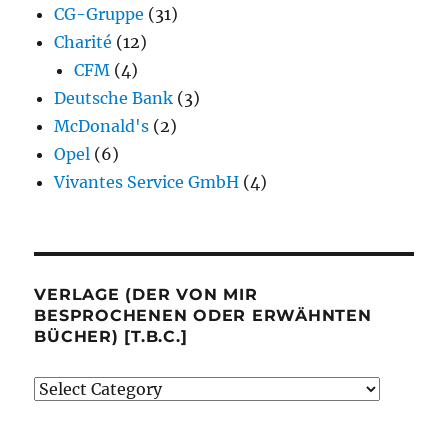
CG-Gruppe
(31)
Charité
(12)
CFM
(4)
Deutsche Bank
(3)
McDonald's
(2)
Opel
(6)
Vivantes Service GmbH
(4)
VERLAGE (DER VON MIR
BESPROCHENEN ODER ERWÄHNTEN
BÜCHER) [T.B.C.]
Verlage
(der
von