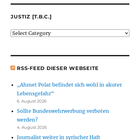
mir
besprochenen
JUSTIZ [T.B.C.]
oder
Justiz
erwähnten
[t.b.c.]
Bücher)
[t.b.c.]
RSS-FEED DIESER WEBSEITE
„Ahmet Polat befindet sich wohl in akuter
Lebensgefahr“
6. August 2026
Sollte Bundeswehrwerbung verboten
werden?
4. August 2026
Journalist weiter in syrischer Haft