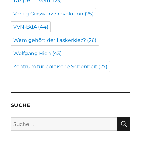
Taz
(26)
verdi
(23)
Verlag Graswurzelrevolution
(25)
VVN-BdA
(44)
Wem gehört der Laskerkiez?
(26)
Wolfgang Hien
(43)
Zentrum für politische Schönheit
(27)
SUCHE
SU
Suche
nach: