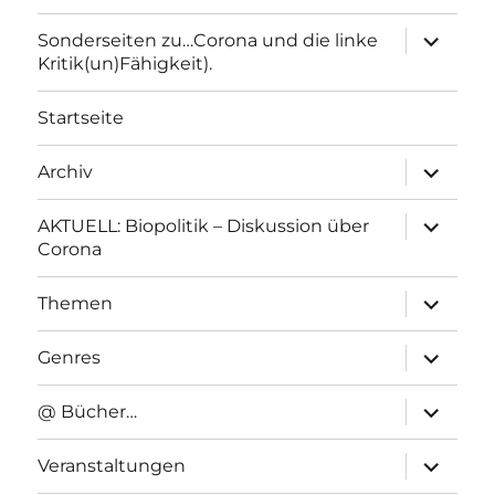
Unterme
Sonderseiten zu…Corona und die linke
anzeigen
Kritik(un)Fähigkeit).
Startseite
Unterme
Archiv
anzeigen
Unterme
AKTUELL: Biopolitik – Diskussion über
anzeigen
Corona
Unterme
Themen
anzeigen
Unterme
Genres
anzeigen
Unterme
@ Bücher…
anzeigen
Unterme
Veranstaltungen
anzeigen