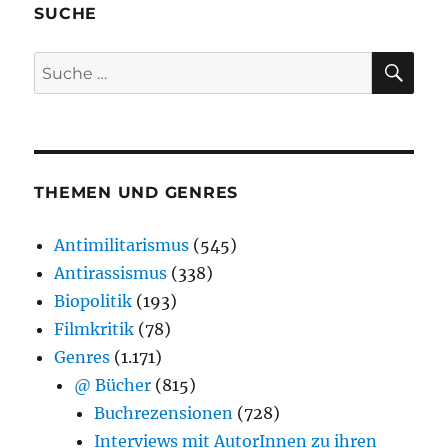
SUCHE
SU
Suche
nach:
THEMEN UND GENRES
Antimilitarismus
(545)
Antirassismus
(338)
Biopolitik
(193)
Filmkritik
(78)
Genres
(1.171)
@ Bücher
(815)
Buchrezensionen
(728)
Interviews mit AutorInnen zu ihren