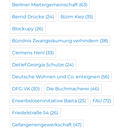
Berliner Mietergemeinschaft
(63)
Bernd Drücke
(24)
Bizim Kiez
(35)
Blockupy
(26)
Bündnis Zwangsräumung verhindern
(38)
Clemens Heni
(33)
Detlef Georgia Schulze
(24)
Deutsche Wohnen und Co. enteignen
(56)
DFG-VK
(30)
Die Buchmacherei
(46)
Erwerbsloseninitiative Basta
(25)
FAU
(72)
Friedelstraße 54
(26)
Gefangenengewerkschaft
(47)