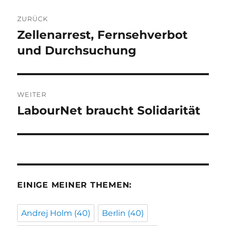
Beitragsnavigation
ZURÜCK
Zellenarrest, Fernsehverbot
Vorheriger
Beitrag:
und Durchsuchung
WEITER
LabourNet braucht Solidarität
Nächster
Beitrag:
EINIGE MEINER THEMEN:
Andrej Holm
(40)
Berlin
(40)