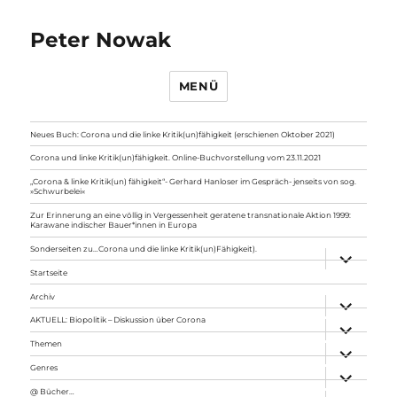
Peter Nowak
MENÜ
Neues Buch: Corona und die linke Kritik(un)fähigkeit (erschienen Oktober 2021)
Corona und linke Kritik(un)fähigkeit. Online-Buchvorstellung vom 23.11.2021
„Corona & linke Kritik(un) fähigkeit“- Gerhard Hanloser im Gespräch- jenseits von sog.
»Schwurbelei«
Zur Erinnerung an eine völlig in Vergessenheit geratene transnationale Aktion 1999:
Karawane indischer Bauer*innen in Europa
Sonderseiten zu…Corona und die linke Kritik(un)Fähigkeit).
Unterme
anzeigen
Startseite
Archiv
Unterme
anzeigen
AKTUELL: Biopolitik – Diskussion über Corona
Unterme
anzeigen
Themen
Unterme
anzeigen
Genres
Unterme
anzeigen
@ Bücher…
Unterme