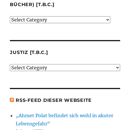
BÜCHER) [T.B.C.]
Verlage
(der
von
mir
besprochenen
JUSTIZ [T.B.C.]
oder
Justiz
erwähnten
[t.b.c.]
Bücher)
[t.b.c.]
RSS-FEED DIESER WEBSEITE
„Ahmet Polat befindet sich wohl in akuter
Lebensgefahr“