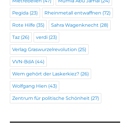
Mietrebellen
(47)
Mumia Abu Jamal
(24)
Pegida
(23)
Rheinmetall entwaffnen
(72)
Rote Hilfe
(35)
Sahra Wagenknecht
(28)
Taz
(26)
verdi
(23)
Verlag Graswurzelrevolution
(25)
VVN-BdA
(44)
Wem gehört der Laskerkiez?
(26)
Wolfgang Hien
(43)
Zentrum für politische Schönheit
(27)