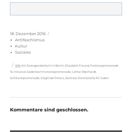
Veröffentlicht
Kategorien
18. Dezember 2016
am
Antifaschismus
Kultur
Soziales
Schlagwörter
SW
:
Als Zwangsarbeiterin in Berlin
,
Elisabeth Freund
,
Fontanepromenade
15
,
Initiative Gedenkort Fontanepromenade
,
Lothar Eberhardt
,
Schikanepromenade
,
Sieglinde Peters
,
Zentrale Dienststelle für Juden
Kommentare sind geschlossen.