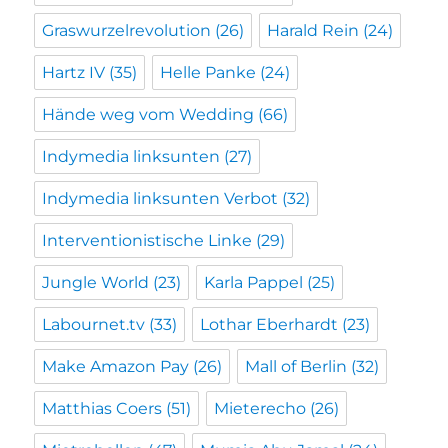
Graswurzelrevolution
(26)
Harald Rein
(24)
Hartz IV
(35)
Helle Panke
(24)
Hände weg vom Wedding
(66)
Indymedia linksunten
(27)
Indymedia linksunten Verbot
(32)
Interventionistische Linke
(29)
Jungle World
(23)
Karla Pappel
(25)
Labournet.tv
(33)
Lothar Eberhardt
(23)
Make Amazon Pay
(26)
Mall of Berlin
(32)
Matthias Coers
(51)
Mieterecho
(26)