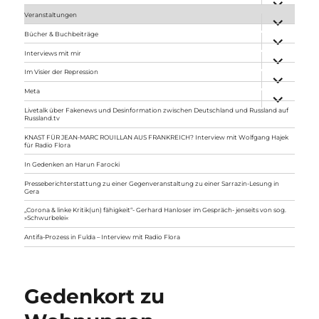
anzeigen
Veranstaltungen
Unterme
anzeigen
Bücher & Buchbeiträge
Unterme
anzeigen
Interviews mit mir
Unterme
anzeigen
Im Visier der Repression
Unterme
anzeigen
Meta
Unterme
anzeigen
Livetalk über Fakenews und Desinformation zwischen Deutschland und Russland auf
Russland.tv
KNAST FÜR JEAN-MARC ROUILLAN AUS FRANKREICH? Interview mit Wolfgang Hajek
für Radio Flora
In Gedenken an Harun Farocki
Presseberichterstattung zu einer Gegenveranstaltung zu einer Sarrazin-Lesung in
Gera
„Corona & linke Kritik(un) fähigkeit“- Gerhard Hanloser im Gespräch- jenseits von sog.
»Schwurbelei«
Antifa-Prozess in Fulda – Interview mit Radio Flora
Gedenkort zu