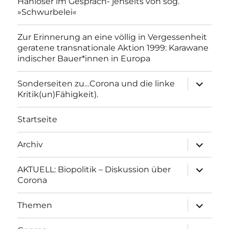
Hanloser im Gespräch- jenseits von sog.
»Schwurbelei«
Zur Erinnerung an eine völlig in Vergessenheit
geratene transnationale Aktion 1999: Karawane
indischer Bauer*innen in Europa
Unterme
Sonderseiten zu…Corona und die linke
anzeigen
Kritik(un)Fähigkeit).
Startseite
Unterme
Archiv
anzeigen
Unterme
AKTUELL: Biopolitik – Diskussion über
anzeigen
Corona
Unterme
Themen
anzeigen
Unterme