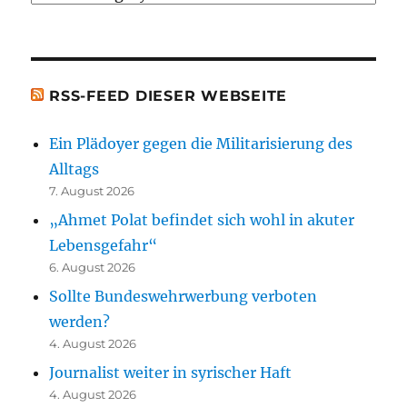
[t.b.c.]
Bücher)
[t.b.c.]
RSS-FEED DIESER WEBSEITE
Ein Plädoyer gegen die Militarisierung des
Alltags
7. August 2026
„Ahmet Polat befindet sich wohl in akuter
Lebensgefahr“
6. August 2026
Sollte Bundeswehrwerbung verboten
werden?
4. August 2026
Journalist weiter in syrischer Haft
4. August 2026