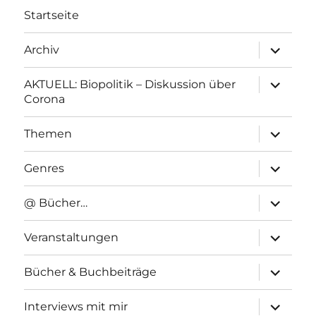
Startseite
Unterme
Archiv
anzeigen
Unterme
AKTUELL: Biopolitik – Diskussion über
anzeigen
Corona
Unterme
Themen
anzeigen
Unterme
Genres
anzeigen
Unterme
@ Bücher…
anzeigen
Unterme
Veranstaltungen
anzeigen
Unterme
Bücher & Buchbeiträge
anzeigen
Unterme
Interviews mit mir
anzeigen