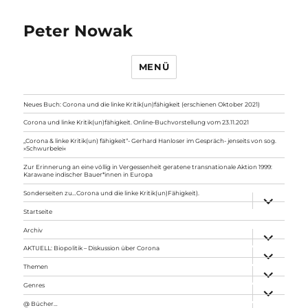
Peter Nowak
MENÜ
Neues Buch: Corona und die linke Kritik(un)fähigkeit (erschienen Oktober 2021)
Corona und linke Kritik(un)fähigkeit. Online-Buchvorstellung vom 23.11.2021
„Corona & linke Kritik(un) fähigkeit“- Gerhard Hanloser im Gespräch- jenseits von sog.
»Schwurbelei«
Zur Erinnerung an eine völlig in Vergessenheit geratene transnationale Aktion 1999:
Karawane indischer Bauer*innen in Europa
Sonderseiten zu…Corona und die linke Kritik(un)Fähigkeit).
Unterme
anzeigen
Startseite
Archiv
Unterme
anzeigen
AKTUELL: Biopolitik – Diskussion über Corona
Unterme
anzeigen
Themen
Unterme
anzeigen
Genres
Unterme
anzeigen
@ Bücher…
Unterme