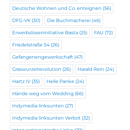
Deutsche Wohnen und Co. enteignen
(56)
DFG-VK
(30)
Die Buchmacherei
(46)
Erwerbsloseninitiative Basta
(25)
FAU
(72)
Friedelstraße 54
(26)
Gefangenengewerkschaft
(47)
Graswurzelrevolution
(26)
Harald Rein
(24)
Hartz IV
(35)
Helle Panke
(24)
Hände weg vom Wedding
(66)
Indymedia linksunten
(27)
Indymedia linksunten Verbot
(32)