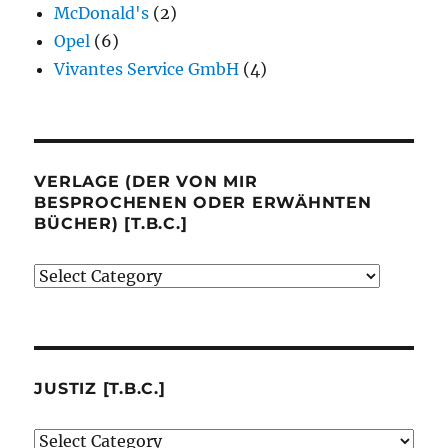
McDonald's
(2)
Opel
(6)
Vivantes Service GmbH
(4)
VERLAGE (DER VON MIR
BESPROCHENEN ODER ERWÄHNTEN
BÜCHER) [T.B.C.]
Verlage
(der
von
mir
besprochenen
JUSTIZ [T.B.C.]
oder
Justiz
erwähnten