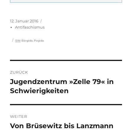
Veröffentlicht
Kategorien
12. Januar 2016
am
Antifaschismus
Schlagwörter
SW
:
Bärgida
,
Pogida
Beitragsnavigation
ZURÜCK
Jugendzentrum »Zelle 79« in
Vorheriger
Beitrag:
Schwierigkeiten
WEITER
Von Brüsewitz bis Lanzmann
Nächster