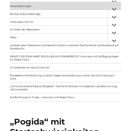
anzeigen
Veranstaltungen
Unterme
anzeigen
Bücher & Buchbeiträge
Unterme
anzeigen
Interviews mit mir
Unterme
anzeigen
Im Visier der Repression
Unterme
anzeigen
Meta
Unterme
anzeigen
Livetalk über Fakenews und Desinformation zwischen Deutschland und Russland auf
Russland.tv
KNAST FÜR JEAN-MARC ROUILLAN AUS FRANKREICH? Interview mit Wolfgang Hajek
für Radio Flora
In Gedenken an Harun Farocki
Presseberichterstattung zu einer Gegenveranstaltung zu einer Sarrazin-Lesung in
Gera
„Corona & linke Kritik(un) fähigkeit“- Gerhard Hanloser im Gespräch- jenseits von sog.
»Schwurbelei«
Antifa-Prozess in Fulda – Interview mit Radio Flora
„Pogida“ mit