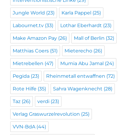
Interventionistische Linke
(29)
Jungle World
(23)
Karla Pappel
(25)
Labournet.tv
(33)
Lothar Eberhardt
(23)
Make Amazon Pay
(26)
Mall of Berlin
(32)
Matthias Coers
(51)
Mieterecho
(26)
Mietrebellen
(47)
Mumia Abu Jamal
(24)
Pegida
(23)
Rheinmetall entwaffnen
(72)
Rote Hilfe
(35)
Sahra Wagenknecht
(28)
Taz
(26)
verdi
(23)
Verlag Graswurzelrevolution
(25)
VVN-BdA
(44)