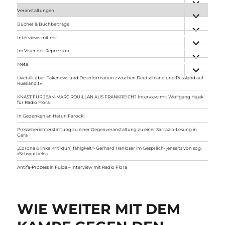
anzeigen
Veranstaltungen
Unterme
anzeigen
Bücher & Buchbeiträge
Unterme
anzeigen
Interviews mit mir
Unterme
anzeigen
Im Visier der Repression
Unterme
anzeigen
Meta
Unterme
anzeigen
Livetalk über Fakenews und Desinformation zwischen Deutschland und Russland auf
Russland.tv
KNAST FÜR JEAN-MARC ROUILLAN AUS FRANKREICH? Interview mit Wolfgang Hajek
für Radio Flora
In Gedenken an Harun Farocki
Presseberichterstattung zu einer Gegenveranstaltung zu einer Sarrazin-Lesung in
Gera
„Corona & linke Kritik(un) fähigkeit“- Gerhard Hanloser im Gespräch- jenseits von sog.
»Schwurbelei«
Antifa-Prozess in Fulda – Interview mit Radio Flora
WIE WEITER MIT DEM