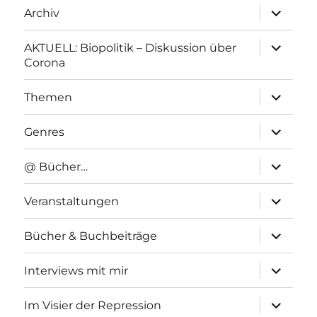
Unterme
Archiv
anzeigen
Unterme
AKTUELL: Biopolitik – Diskussion über
anzeigen
Corona
Unterme
Themen
anzeigen
Unterme
Genres
anzeigen
Unterme
@ Bücher…
anzeigen
Unterme
Veranstaltungen
anzeigen
Unterme
Bücher & Buchbeiträge
anzeigen
Unterme
Interviews mit mir
anzeigen
Unterme
Im Visier der Repression
anzeigen