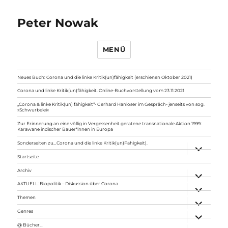
Peter Nowak
MENÜ
Neues Buch: Corona und die linke Kritik(un)fähigkeit (erschienen Oktober 2021)
Corona und linke Kritik(un)fähigkeit. Online-Buchvorstellung vom 23.11.2021
„Corona & linke Kritik(un) fähigkeit“- Gerhard Hanloser im Gespräch- jenseits von sog.
»Schwurbelei«
Zur Erinnerung an eine völlig in Vergessenheit geratene transnationale Aktion 1999:
Karawane indischer Bauer*innen in Europa
Sonderseiten zu…Corona und die linke Kritik(un)Fähigkeit).
Unterme
anzeigen
Startseite
Archiv
Unterme
anzeigen
AKTUELL: Biopolitik – Diskussion über Corona
Unterme
anzeigen
Themen
Unterme
anzeigen
Genres
Unterme
anzeigen
@ Bücher…
Unterme