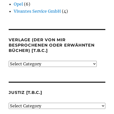
Opel
(6)
Vivantes Service GmbH
(4)
VERLAGE (DER VON MIR
BESPROCHENEN ODER ERWÄHNTEN
BÜCHER) [T.B.C.]
Verlage
(der
von
mir
besprochenen
JUSTIZ [T.B.C.]
oder
Justiz
erwähnten
[t.b.c.]
Bücher)