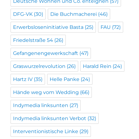
Deutsche Wohnen und Co. enteignen
(57)
DFG-VK
(30)
Die Buchmacherei
(46)
Erwerbsloseninitiative Basta
(25)
FAU
(72)
Friedelstraße 54
(26)
Gefangenengewerkschaft
(47)
Graswurzelrevolution
(26)
Harald Rein
(24)
Hartz IV
(35)
Helle Panke
(24)
Hände weg vom Wedding
(66)
Indymedia linksunten
(27)
Indymedia linksunten Verbot
(32)
Interventionistische Linke
(29)