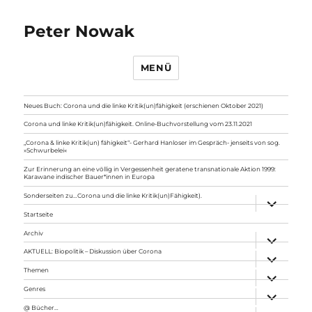
Peter Nowak
MENÜ
Neues Buch: Corona und die linke Kritik(un)fähigkeit (erschienen Oktober 2021)
Corona und linke Kritik(un)fähigkeit. Online-Buchvorstellung vom 23.11.2021
„Corona & linke Kritik(un) fähigkeit“- Gerhard Hanloser im Gespräch- jenseits von sog.
»Schwurbelei«
Zur Erinnerung an eine völlig in Vergessenheit geratene transnationale Aktion 1999:
Karawane indischer Bauer*innen in Europa
Sonderseiten zu…Corona und die linke Kritik(un)Fähigkeit).
Unterme
anzeigen
Startseite
Archiv
Unterme
anzeigen
AKTUELL: Biopolitik – Diskussion über Corona
Unterme
anzeigen
Themen
Unterme
anzeigen
Genres
Unterme
anzeigen
@ Bücher…
Unterme