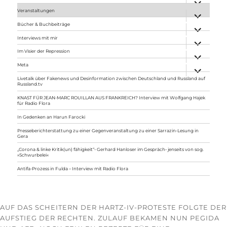
anzeigen
Veranstaltungen
Unterme
anzeigen
Bücher & Buchbeiträge
Unterme
anzeigen
Interviews mit mir
Unterme
anzeigen
Im Visier der Repression
Unterme
anzeigen
Meta
Unterme
anzeigen
Livetalk über Fakenews und Desinformation zwischen Deutschland und Russland auf
Russland.tv
KNAST FÜR JEAN-MARC ROUILLAN AUS FRANKREICH? Interview mit Wolfgang Hajek
für Radio Flora
In Gedenken an Harun Farocki
Presseberichterstattung zu einer Gegenveranstaltung zu einer Sarrazin-Lesung in
Gera
„Corona & linke Kritik(un) fähigkeit“- Gerhard Hanloser im Gespräch- jenseits von sog.
»Schwurbelei«
Antifa-Prozess in Fulda – Interview mit Radio Flora
AUF DAS SCHEITERN DER HARTZ-IV-PROTESTE FOLGTE DER
AUFSTIEG DER RECHTEN. ZULAUF BEKAMEN NUN PEGIDA