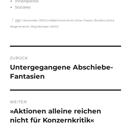
am
Innenpolitik
Soziales
Schlagwörter
SW
:
1. November 2003 Großdemonstration
,
Attac-Papier
,
Bündnis Sahra
Wagenknecht
,
Mag Wompel
,
WASG
Beitragsnavigation
ZURÜCK
Untergegangene Abschiebe-
Vorheriger
Beitrag:
Fantasien
WEITER
»Aktionen alleine reichen
Nächster
Beitrag:
nicht für Konzernkritik«