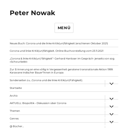
Peter Nowak
MENÜ
Neues Buch: Corona und die linke Kritik(un)fähigkeit (erschienen Oktober 2021)
Corona und linke Kritik(un)fähigkeit. Online-Buchvorstellung vom 23.11.2021
„Corona & linke Kritik(un) fähigkeit“- Gerhard Hanloser im Gespräch- jenseits von sog.
»Schwurbelei«
Zur Erinnerung an eine völlig in Vergessenheit geratene transnationale Aktion 1999:
Karawane indischer Bauer*innen in Europa
Sonderseiten zu…Corona und die linke Kritik(un)Fähigkeit).
Unterme
anzeigen
Startseite
Archiv
Unterme
anzeigen
AKTUELL: Biopolitik – Diskussion über Corona
Unterme
anzeigen
Themen
Unterme
anzeigen
Genres
Unterme
anzeigen
@ Bücher…
Unterme