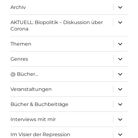
Unterme
Archiv
anzeigen
Unterme
AKTUELL: Biopolitik – Diskussion über
anzeigen
Corona
Unterme
Themen
anzeigen
Unterme
Genres
anzeigen
Unterme
@ Bücher…
anzeigen
Unterme
Veranstaltungen
anzeigen
Unterme
Bücher & Buchbeiträge
anzeigen
Unterme
Interviews mit mir
anzeigen
Unterme
Im Visier der Repression
anzeigen