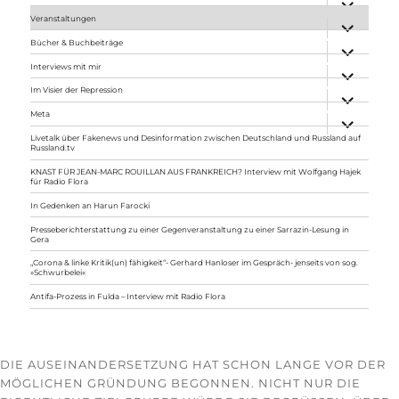
anzeigen
Veranstaltungen
Unterme
anzeigen
Bücher & Buchbeiträge
Unterme
anzeigen
Interviews mit mir
Unterme
anzeigen
Im Visier der Repression
Unterme
anzeigen
Meta
Unterme
anzeigen
Livetalk über Fakenews und Desinformation zwischen Deutschland und Russland auf
Russland.tv
KNAST FÜR JEAN-MARC ROUILLAN AUS FRANKREICH? Interview mit Wolfgang Hajek
für Radio Flora
In Gedenken an Harun Farocki
Presseberichterstattung zu einer Gegenveranstaltung zu einer Sarrazin-Lesung in
Gera
„Corona & linke Kritik(un) fähigkeit“- Gerhard Hanloser im Gespräch- jenseits von sog.
»Schwurbelei«
Antifa-Prozess in Fulda – Interview mit Radio Flora
DIE AUSEINANDERSETZUNG HAT SCHON LANGE VOR DER
MÖGLICHEN GRÜNDUNG BEGONNEN. NICHT NUR DIE