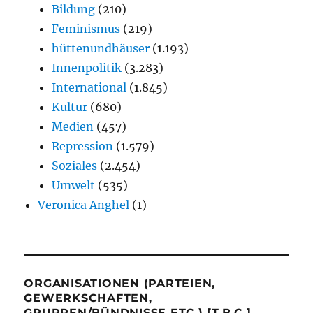
Bildung
(210)
Feminismus
(219)
hüttenundhäuser
(1.193)
Innenpolitik
(3.283)
International
(1.845)
Kultur
(680)
Medien
(457)
Repression
(1.579)
Soziales
(2.454)
Umwelt
(535)
Veronica Anghel
(1)
ORGANISATIONEN (PARTEIEN,
GEWERKSCHAFTEN,
GRUPPEN/BÜNDNISSE ETC.) [T.B.C.]