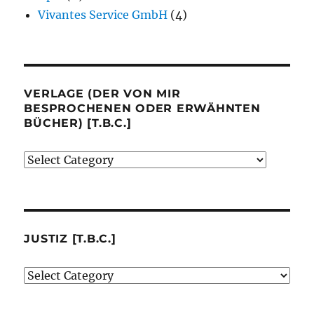
Vivantes Service GmbH
(4)
VERLAGE (DER VON MIR
BESPROCHENEN ODER ERWÄHNTEN
BÜCHER) [T.B.C.]
Verlage
(der
von
mir
besprochenen
JUSTIZ [T.B.C.]
oder
Justiz
erwähnten
[t.b.c.]
Bücher)