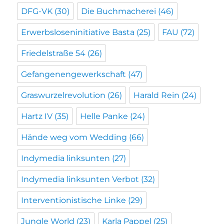
DFG-VK
(30)
Die Buchmacherei
(46)
Erwerbsloseninitiative Basta
(25)
FAU
(72)
Friedelstraße 54
(26)
Gefangenengewerkschaft
(47)
Graswurzelrevolution
(26)
Harald Rein
(24)
Hartz IV
(35)
Helle Panke
(24)
Hände weg vom Wedding
(66)
Indymedia linksunten
(27)
Indymedia linksunten Verbot
(32)
Interventionistische Linke
(29)
Jungle World
(23)
Karla Pappel
(25)