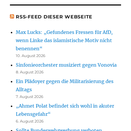
[t.b.c.]
RSS-FEED DIESER WEBSEITE
Max Lucks: „Gefundenes Fressen für AfD,
wenn Linke das islamistische Motiv nicht
benennen“
10. August 2026
Sinfonieorchester musiziert gegen Vonovia
8. August 2026
Ein Plädoyer gegen die Militarisierung des
Alltags
7. August 2026
„Ahmet Polat befindet sich wohl in akuter
Lebensgefahr“
6. August 2026
Sollte Bundeswehrwerbung verboten