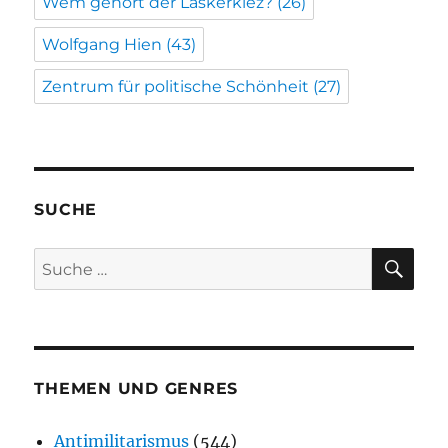
Wem gehört der Laskerkiez?
(26)
Wolfgang Hien
(43)
Zentrum für politische Schönheit
(27)
SUCHE
SU
Suche
nach:
THEMEN UND GENRES
Antimilitarismus
(544)