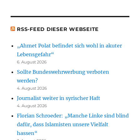
[t.b.c.]
Bücher)
[t.b.c.]
RSS-FEED DIESER WEBSEITE
„Ahmet Polat befindet sich wohl in akuter
Lebensgefahr“
6. August 2026
Sollte Bundeswehrwerbung verboten
werden?
4. August 2026
Journalist weiter in syrischer Haft
4. August 2026
Florian Schroeder: „Manche Linke sind blind
dafür, dass Islamisten unsere Vielfalt
hassen“