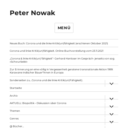
Peter Nowak
MENÜ
Neues Buch: Corona und die linke Kritik(un)fähigkeit (erschienen Oktober 2021)
Corona und linke Kritik(un)fähigkeit. Online-Buchvorstellung vom 23.11.2021
„Corona & linke Kritik(un) fähigkeit“- Gerhard Hanloser im Gespräch- jenseits von sog.
»Schwurbelei«
Zur Erinnerung an eine völlig in Vergessenheit geratene transnationale Aktion 1999:
Karawane indischer Bauer*innen in Europa
Sonderseiten zu…Corona und die linke Kritik(un)Fähigkeit).
Unterme
anzeigen
Startseite
Archiv
Unterme
anzeigen
AKTUELL: Biopolitik – Diskussion über Corona
Unterme
anzeigen
Themen
Unterme
anzeigen
Genres
Unterme
anzeigen
@ Bücher…
Unterme