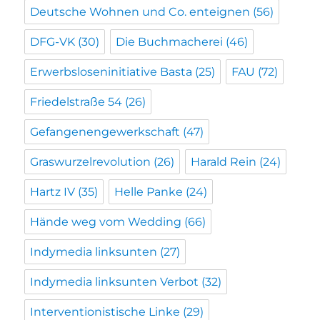
Deutsche Wohnen und Co. enteignen
(56)
DFG-VK
(30)
Die Buchmacherei
(46)
Erwerbsloseninitiative Basta
(25)
FAU
(72)
Friedelstraße 54
(26)
Gefangenengewerkschaft
(47)
Graswurzelrevolution
(26)
Harald Rein
(24)
Hartz IV
(35)
Helle Panke
(24)
Hände weg vom Wedding
(66)
Indymedia linksunten
(27)
Indymedia linksunten Verbot
(32)
Interventionistische Linke
(29)