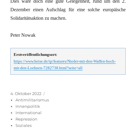
Dies wäre doch eine gute Gelegenheit, rund um den 2.
Dezember einen Aufschlag für eine solche europäische
Solidaritätsaktion zu machen.
Peter Nowak
Erstveröffentlichungsort:
https://www.heise.de/tp/features/Nieder-mit-den-Waffen-hoch-
mit-den-Loehnen-7282738.html?seite=all
Veröffentlicht
Kategorien
4. Oktober 2022
am
Antimilitarismus
Innenpolitik
International
Repression
Soziales