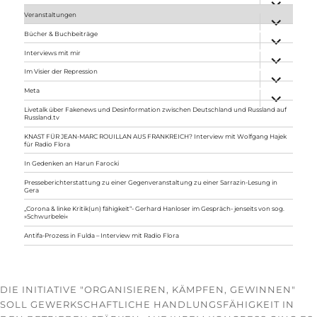
anzeigen
Veranstaltungen
Unterme
anzeigen
Bücher & Buchbeiträge
Unterme
anzeigen
Interviews mit mir
Unterme
anzeigen
Im Visier der Repression
Unterme
anzeigen
Meta
Unterme
anzeigen
Livetalk über Fakenews und Desinformation zwischen Deutschland und Russland auf
Russland.tv
KNAST FÜR JEAN-MARC ROUILLAN AUS FRANKREICH? Interview mit Wolfgang Hajek
für Radio Flora
In Gedenken an Harun Farocki
Presseberichterstattung zu einer Gegenveranstaltung zu einer Sarrazin-Lesung in
Gera
„Corona & linke Kritik(un) fähigkeit“- Gerhard Hanloser im Gespräch- jenseits von sog.
»Schwurbelei«
Antifa-Prozess in Fulda – Interview mit Radio Flora
DIE INITIATIVE "ORGANISIEREN, KÄMPFEN, GEWINNEN"
SOLL GEWERKSCHAFTLICHE HANDLUNGSFÄHIGKEIT IN