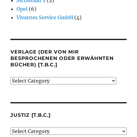
McDonald's
(2)
Opel
(6)
Vivantes Service GmbH
(4)
VERLAGE (DER VON MIR
BESPROCHENEN ODER ERWÄHNTEN
BÜCHER) [T.B.C.]
Verlage
(der
von
mir
besprochenen
JUSTIZ [T.B.C.]
oder
Justiz
erwähnten