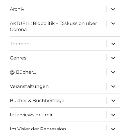
Unterme
Archiv
anzeigen
Unterme
AKTUELL: Biopolitik – Diskussion über
anzeigen
Corona
Unterme
Themen
anzeigen
Unterme
Genres
anzeigen
Unterme
@ Bücher…
anzeigen
Unterme
Veranstaltungen
anzeigen
Unterme
Bücher & Buchbeiträge
anzeigen
Unterme
Interviews mit mir
anzeigen
Unterme
Im Visier der Repression