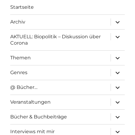
Startseite
Unterme
Archiv
anzeigen
Unterme
AKTUELL: Biopolitik – Diskussion über
anzeigen
Corona
Unterme
Themen
anzeigen
Unterme
Genres
anzeigen
Unterme
@ Bücher…
anzeigen
Unterme
Veranstaltungen
anzeigen
Unterme
Bücher & Buchbeiträge
anzeigen
Unterme
Interviews mit mir
anzeigen