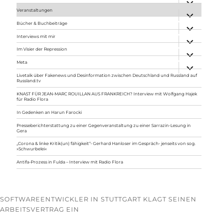
anzeigen
Veranstaltungen
Unterme
anzeigen
Bücher & Buchbeiträge
Unterme
anzeigen
Interviews mit mir
Unterme
anzeigen
Im Visier der Repression
Unterme
anzeigen
Meta
Unterme
anzeigen
Livetalk über Fakenews und Desinformation zwischen Deutschland und Russland auf
Russland.tv
KNAST FÜR JEAN-MARC ROUILLAN AUS FRANKREICH? Interview mit Wolfgang Hajek
für Radio Flora
In Gedenken an Harun Farocki
Presseberichterstattung zu einer Gegenveranstaltung zu einer Sarrazin-Lesung in
Gera
„Corona & linke Kritik(un) fähigkeit“- Gerhard Hanloser im Gespräch- jenseits von sog.
»Schwurbelei«
Antifa-Prozess in Fulda – Interview mit Radio Flora
SOFTWAREENTWICKLER IN STUTTGART KLAGT SEINEN
ARBEITSVERTRAG EIN