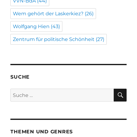
VVN-BdA
(44)
Wem gehört der Laskerkiez?
(26)
Wolfgang Hien
(43)
Zentrum für politische Schönheit
(27)
SUCHE
SU
Suche
nach:
THEMEN UND GENRES