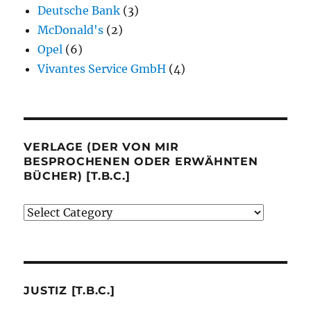
Deutsche Bank
(3)
McDonald's
(2)
Opel
(6)
Vivantes Service GmbH
(4)
VERLAGE (DER VON MIR
BESPROCHENEN ODER ERWÄHNTEN
BÜCHER) [T.B.C.]
Verlage
(der
von
mir
besprochenen
JUSTIZ [T.B.C.]
oder