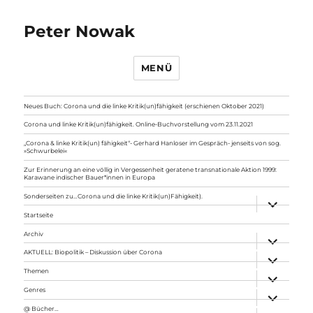
Peter Nowak
MENÜ
Neues Buch: Corona und die linke Kritik(un)fähigkeit (erschienen Oktober 2021)
Corona und linke Kritik(un)fähigkeit. Online-Buchvorstellung vom 23.11.2021
„Corona & linke Kritik(un) fähigkeit“- Gerhard Hanloser im Gespräch- jenseits von sog.
»Schwurbelei«
Zur Erinnerung an eine völlig in Vergessenheit geratene transnationale Aktion 1999:
Karawane indischer Bauer*innen in Europa
Sonderseiten zu…Corona und die linke Kritik(un)Fähigkeit).
Unterme
anzeigen
Startseite
Archiv
Unterme
anzeigen
AKTUELL: Biopolitik – Diskussion über Corona
Unterme
anzeigen
Themen
Unterme
anzeigen
Genres
Unterme
anzeigen
@ Bücher…
Unterme