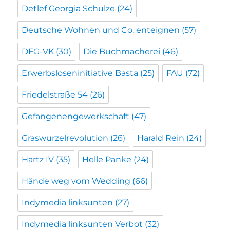
Detlef Georgia Schulze
(24)
Deutsche Wohnen und Co. enteignen
(57)
DFG-VK
(30)
Die Buchmacherei
(46)
Erwerbsloseninitiative Basta
(25)
FAU
(72)
Friedelstraße 54
(26)
Gefangenengewerkschaft
(47)
Graswurzelrevolution
(26)
Harald Rein
(24)
Hartz IV
(35)
Helle Panke
(24)
Hände weg vom Wedding
(66)
Indymedia linksunten
(27)
Indymedia linksunten Verbot
(32)