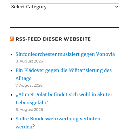
Justiz
erwähnten
[t.b.c.]
Bücher)
[t.b.c.]
RSS-FEED DIESER WEBSEITE
Sinfonieorchester musiziert gegen Vonovia
8. August 2026
Ein Plädoyer gegen die Militarisierung des
Alltags
7. August 2026
„Ahmet Polat befindet sich wohl in akuter
Lebensgefahr“
6. August 2026
Sollte Bundeswehrwerbung verboten
werden?