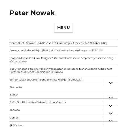
Peter Nowak
MENÜ
Neues Buch: Corona und die linke Kritik(un)fähigkeit (erschienen Oktober 2021)
Corona und linke Kritik(un)fähigkeit. Online-Buchvorstellung vom 23.11.2021
„Corona & linke Kritik(un) fähigkeit“- Gerhard Hanloser im Gespräch- jenseits von sog.
»Schwurbelei«
Zur Erinnerung an eine völlig in Vergessenheit geratene transnationale Aktion 1999:
Karawane indischer Bauer*innen in Europa
Sonderseiten zu…Corona und die linke Kritik(un)Fähigkeit).
Unterme
anzeigen
Startseite
Archiv
Unterme
anzeigen
AKTUELL: Biopolitik – Diskussion über Corona
Unterme
anzeigen
Themen
Unterme
anzeigen
Genres
Unterme
anzeigen
@ Bücher…
Unterme