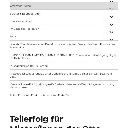
anzeigen
Veranstaltungen
Unterme
anzeigen
Bücher & Buchbeiträge
Unterme
anzeigen
Interviews mit mir
Unterme
anzeigen
Im Visier der Repression
Unterme
anzeigen
Meta
Unterme
anzeigen
Livetalk über Fakenews und Desinformation zwischen Deutschland und Russland auf
Russland.tv
KNAST FÜR JEAN-MARC ROUILLAN AUS FRANKREICH? Interview mit Wolfgang Hajek
für Radio Flora
In Gedenken an Harun Farocki
Presseberichterstattung zu einer Gegenveranstaltung zu einer Sarrazin-Lesung in
Gera
„Corona & linke Kritik(un) fähigkeit“- Gerhard Hanloser im Gespräch- jenseits von sog.
»Schwurbelei«
Antifa-Prozess in Fulda – Interview mit Radio Flora
Teilerfolg für