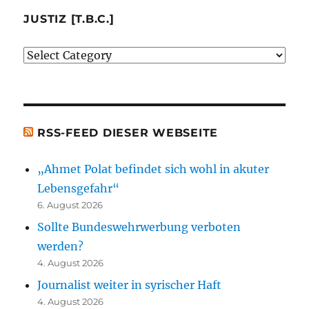
besprochenen
JUSTIZ [T.B.C.]
oder
Justiz
erwähnten
[t.b.c.]
Bücher)
[t.b.c.]
RSS-FEED DIESER WEBSEITE
„Ahmet Polat befindet sich wohl in akuter
Lebensgefahr“
6. August 2026
Sollte Bundeswehrwerbung verboten
werden?
4. August 2026
Journalist weiter in syrischer Haft
4. August 2026