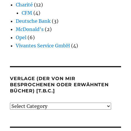
Charité
(12)
CFM
(4)
Deutsche Bank
(3)
McDonald's
(2)
Opel
(6)
Vivantes Service GmbH
(4)
VERLAGE (DER VON MIR
BESPROCHENEN ODER ERWÄHNTEN
BÜCHER) [T.B.C.]
Verlage
(der
von
mir