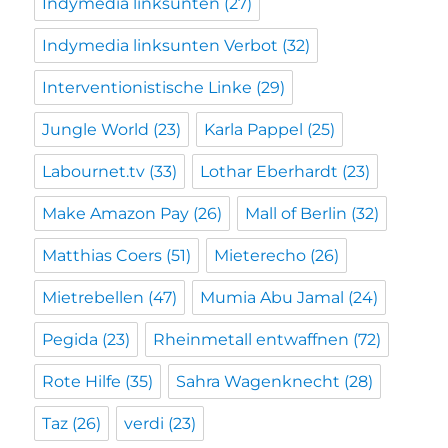
Indymedia linksunten
(27)
Indymedia linksunten Verbot
(32)
Interventionistische Linke
(29)
Jungle World
(23)
Karla Pappel
(25)
Labournet.tv
(33)
Lothar Eberhardt
(23)
Make Amazon Pay
(26)
Mall of Berlin
(32)
Matthias Coers
(51)
Mieterecho
(26)
Mietrebellen
(47)
Mumia Abu Jamal
(24)
Pegida
(23)
Rheinmetall entwaffnen
(72)
Rote Hilfe
(35)
Sahra Wagenknecht
(28)
Taz
(26)
verdi
(23)