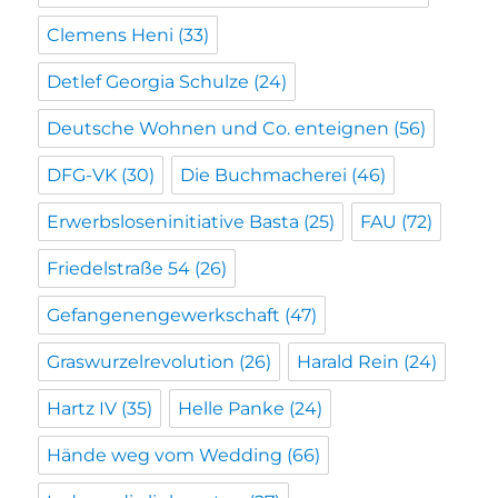
Clemens Heni
(33)
Detlef Georgia Schulze
(24)
Deutsche Wohnen und Co. enteignen
(56)
DFG-VK
(30)
Die Buchmacherei
(46)
Erwerbsloseninitiative Basta
(25)
FAU
(72)
Friedelstraße 54
(26)
Gefangenengewerkschaft
(47)
Graswurzelrevolution
(26)
Harald Rein
(24)
Hartz IV
(35)
Helle Panke
(24)
Hände weg vom Wedding
(66)