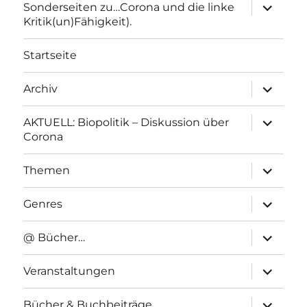
Unterme
Sonderseiten zu…Corona und die linke
anzeigen
Kritik(un)Fähigkeit).
Startseite
Unterme
Archiv
anzeigen
Unterme
AKTUELL: Biopolitik – Diskussion über
anzeigen
Corona
Unterme
Themen
anzeigen
Unterme
Genres
anzeigen
Unterme
@ Bücher…
anzeigen
Unterme
Veranstaltungen
anzeigen
Unterme
Bücher & Buchbeiträge