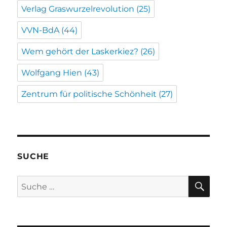
Verlag Graswurzelrevolution
(25)
VVN-BdA
(44)
Wem gehört der Laskerkiez?
(26)
Wolfgang Hien
(43)
Zentrum für politische Schönheit
(27)
SUCHE
SU
Suche
nach: