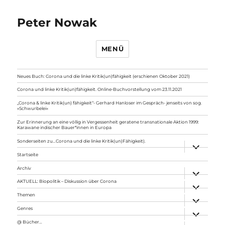
Peter Nowak
MENÜ
Neues Buch: Corona und die linke Kritik(un)fähigkeit (erschienen Oktober 2021)
Corona und linke Kritik(un)fähigkeit. Online-Buchvorstellung vom 23.11.2021
„Corona & linke Kritik(un) fähigkeit“- Gerhard Hanloser im Gespräch- jenseits von sog.
»Schwurbelei«
Zur Erinnerung an eine völlig in Vergessenheit geratene transnationale Aktion 1999:
Karawane indischer Bauer*innen in Europa
Sonderseiten zu…Corona und die linke Kritik(un)Fähigkeit).
Unterme
anzeigen
Startseite
Archiv
Unterme
anzeigen
AKTUELL: Biopolitik – Diskussion über Corona
Unterme
anzeigen
Themen
Unterme
anzeigen
Genres
Unterme
anzeigen
@ Bücher…
Unterme