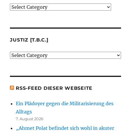
Verlage
(der
von
mir
besprochenen
JUSTIZ [T.B.C.]
oder
Justiz
erwähnten
[t.b.c.]
Bücher)
[t.b.c.]
RSS-FEED DIESER WEBSEITE
Ein Plädoyer gegen die Militarisierung des
Alltags
7. August 2026
„Ahmet Polat befindet sich wohl in akuter