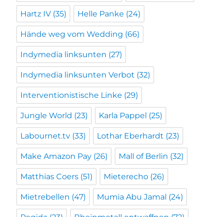
Hartz IV
(35)
Helle Panke
(24)
Hände weg vom Wedding
(66)
Indymedia linksunten
(27)
Indymedia linksunten Verbot
(32)
Interventionistische Linke
(29)
Jungle World
(23)
Karla Pappel
(25)
Labournet.tv
(33)
Lothar Eberhardt
(23)
Make Amazon Pay
(26)
Mall of Berlin
(32)
Matthias Coers
(51)
Mieterecho
(26)
Mietrebellen
(47)
Mumia Abu Jamal
(24)