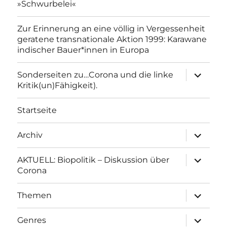
»Schwurbelei«
Zur Erinnerung an eine völlig in Vergessenheit
geratene transnationale Aktion 1999: Karawane
indischer Bauer*innen in Europa
Unterme
Sonderseiten zu…Corona und die linke
anzeigen
Kritik(un)Fähigkeit).
Startseite
Unterme
Archiv
anzeigen
Unterme
AKTUELL: Biopolitik – Diskussion über
anzeigen
Corona
Unterme
Themen
anzeigen
Unterme
Genres
anzeigen