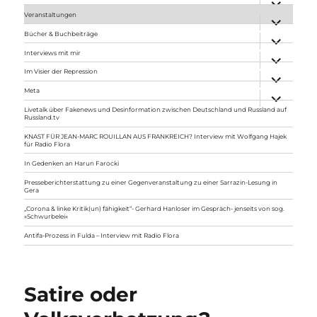
anzeigen
Veranstaltungen
Unterme
anzeigen
Bücher & Buchbeiträge
Unterme
anzeigen
Interviews mit mir
Unterme
anzeigen
Im Visier der Repression
Unterme
anzeigen
Meta
Unterme
anzeigen
Livetalk über Fakenews und Desinformation zwischen Deutschland und Russland auf
Russland.tv
KNAST FÜR JEAN-MARC ROUILLAN AUS FRANKREICH? Interview mit Wolfgang Hajek
für Radio Flora
In Gedenken an Harun Farocki
Presseberichterstattung zu einer Gegenveranstaltung zu einer Sarrazin-Lesung in
Gera
„Corona & linke Kritik(un) fähigkeit“- Gerhard Hanloser im Gespräch- jenseits von sog.
»Schwurbelei«
Antifa-Prozess in Fulda – Interview mit Radio Flora
Satire oder