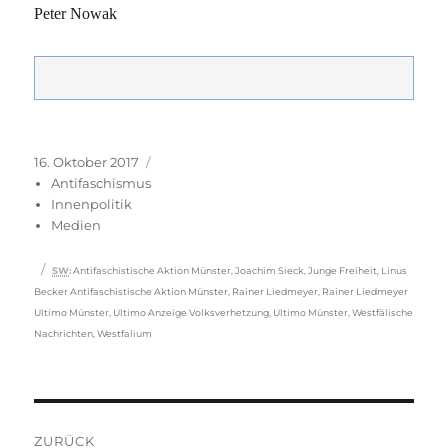
Peter Nowak
Veröffentlicht
Kategorien
16. Oktober 2017
am
Antifaschismus
Innenpolitik
Medien
Schlagwörter
SW
:
Antifaschistische Aktion Münster
,
Joachim Sieck
,
Junge Freiheit
,
Linus
Becker Antifaschistische Aktion Münster
,
Rainer Liedmeyer
,
Rainer Liedmeyer
Ultimo Münster
,
Ultimo Anzeige Volksverhetzung
,
Ultimo Münster
,
Westfälische
Nachrichten
,
Westfalium
Beitragsnavigation
ZURÜCK