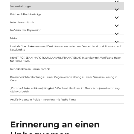
anzeigen
Veranstaltungen
Unterme
anzeigen
Bücher & Buchbeiträge
Unterme
anzeigen
Interviews mit mir
Unterme
anzeigen
Im Visier der Repression
Unterme
anzeigen
Meta
Unterme
anzeigen
Livetalk über Fakenews und Desinformation zwischen Deutschland und Russland auf
Russland.tv
KNAST FÜR JEAN-MARC ROUILLAN AUS FRANKREICH? Interview mit Wolfgang Hajek
für Radio Flora
In Gedenken an Harun Farocki
Presseberichterstattung zu einer Gegenveranstaltung zu einer Sarrazin-Lesung in
Gera
„Corona & linke Kritik(un) fähigkeit“- Gerhard Hanloser im Gespräch- jenseits von sog.
»Schwurbelei«
Antifa-Prozess in Fulda – Interview mit Radio Flora
Erinnerung an einen