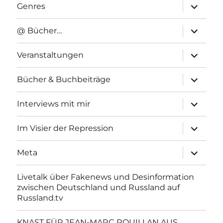
Unterme
Genres
anzeigen
Unterme
@ Bücher…
anzeigen
Unterme
Veranstaltungen
anzeigen
Unterme
Bücher & Buchbeiträge
anzeigen
Unterme
Interviews mit mir
anzeigen
Unterme
Im Visier der Repression
anzeigen
Unterme
Meta
anzeigen
Livetalk über Fakenews und Desinformation
zwischen Deutschland und Russland auf
Russland.tv
KNAST FÜR JEAN-MARC ROUILLAN AUS