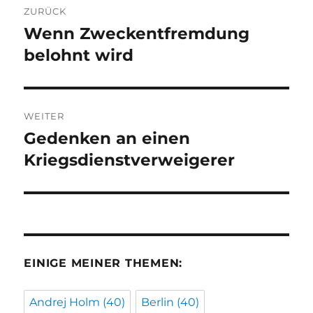
ZURÜCK
Wenn Zweckentfremdung
Vorheriger
Beitrag:
belohnt wird
WEITER
Gedenken an einen
Nächster
Beitrag:
Kriegsdienstverweigerer
EINIGE MEINER THEMEN:
Andrej Holm
(40)
Berlin
(40)