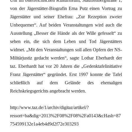
Uhr im österreichischen Kulturforum, Stauffenbergstraße 1,
von der Jägerstätter-Biografin Erna Putz einen Vortrag zu
Jägerstätter und seiner Ehefrau: „Zur Rezeption zweier
Unbequemer“. Auf beiden Veranstaltungen wird auch die
Ausstellung „Besser die Hände als der Wille gefesselt“ zu
sehen ein, die sich dem Leben und Tod Jägerstätters
widmet. „Mit den Veranstaltungen soll allen Opfern der NS-
Militärjustiz gedacht werden“, sagte Lothar Eberhardt der
taz. Eberhardt hat vor 20 Jahren die „Gedenktafelinitiative
Franz Jägerstätter“ gegründet. Erst 1997 konnte die Tafel
schließlich auf dem Gelände des ehemaligen
Reichskriegsgerichts angebracht werden.
http://www.taz.de/1/archiv/digitaz/artikel/?
ressort=ba&dig=2013%2F08%2F08%2Fa0143&cHash=87
754599132e1a4eb4d9d2f72e303293