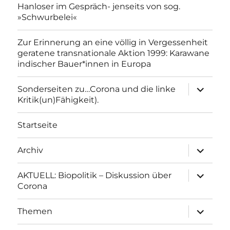
Hanloser im Gespräch- jenseits von sog.
»Schwurbelei«
Zur Erinnerung an eine völlig in Vergessenheit
geratene transnationale Aktion 1999: Karawane
indischer Bauer*innen in Europa
Unterme
Sonderseiten zu…Corona und die linke
anzeigen
Kritik(un)Fähigkeit).
Startseite
Unterme
Archiv
anzeigen
Unterme
AKTUELL: Biopolitik – Diskussion über
anzeigen
Corona
Unterme
Themen
anzeigen