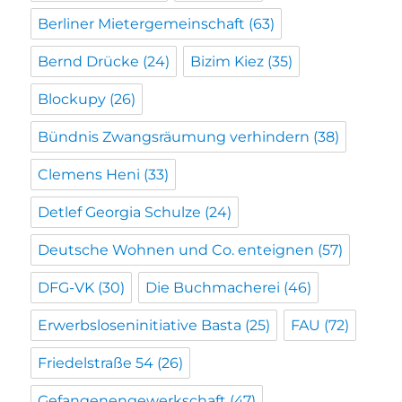
Berliner Mietergemeinschaft
(63)
Bernd Drücke
(24)
Bizim Kiez
(35)
Blockupy
(26)
Bündnis Zwangsräumung verhindern
(38)
Clemens Heni
(33)
Detlef Georgia Schulze
(24)
Deutsche Wohnen und Co. enteignen
(57)
DFG-VK
(30)
Die Buchmacherei
(46)
Erwerbsloseninitiative Basta
(25)
FAU
(72)
Friedelstraße 54
(26)
Gefangenengewerkschaft
(47)