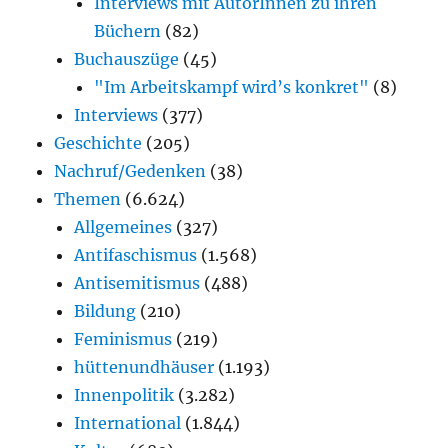
Interviews mit AutorInnen zu ihren
Büchern
(82)
Buchauszüge
(45)
"Im Arbeitskampf wird’s konkret"
(8)
Interviews
(377)
Geschichte
(205)
Nachruf/Gedenken
(38)
Themen
(6.624)
Allgemeines
(327)
Antifaschismus
(1.568)
Antisemitismus
(488)
Bildung
(210)
Feminismus
(219)
hüttenundhäuser
(1.193)
Innenpolitik
(3.282)
International
(1.844)