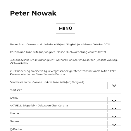
Peter Nowak
MENÜ
Neues Buch: Corona und die linke Kritik(un)fähigkeit (erschienen Oktober 2021)
Corona und linke Kritik(un)fähigkeit. Online-Buchvorstellung vom 23.11.2021
„Corona & linke Kritik(un) fähigkeit“- Gerhard Hanloser im Gespräch- jenseits von sog.
»Schwurbelei«
Zur Erinnerung an eine völlig in Vergessenheit geratene transnationale Aktion 1999:
Karawane indischer Bauer*innen in Europa
Sonderseiten zu…Corona und die linke Kritik(un)Fähigkeit).
Unterme
anzeigen
Startseite
Archiv
Unterme
anzeigen
AKTUELL: Biopolitik – Diskussion über Corona
Unterme
anzeigen
Themen
Unterme
anzeigen
Genres
Unterme
anzeigen
@ Bücher…
Unterme