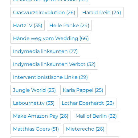
Graswurzelrevolution
(26)
Harald Rein
(24)
Hartz IV
(35)
Helle Panke
(24)
Hände weg vom Wedding
(66)
Indymedia linksunten
(27)
Indymedia linksunten Verbot
(32)
Interventionistische Linke
(29)
Jungle World
(23)
Karla Pappel
(25)
Labournet.tv
(33)
Lothar Eberhardt
(23)
Make Amazon Pay
(26)
Mall of Berlin
(32)
Matthias Coers
(51)
Mieterecho
(26)