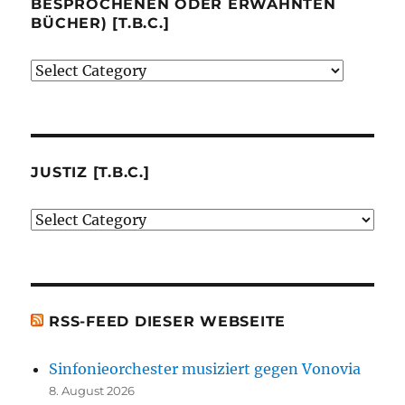
BESPROCHENEN ODER ERWÄHNTEN
BÜCHER) [T.B.C.]
Verlage
(der
von
mir
besprochenen
JUSTIZ [T.B.C.]
oder
Justiz
erwähnten
[t.b.c.]
Bücher)
[t.b.c.]
RSS-FEED DIESER WEBSEITE
Sinfonieorchester musiziert gegen Vonovia
8. August 2026