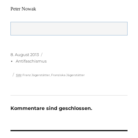
Peter Nowak
Veröffentlicht
Kategorien
8. August 2013
am
Antifaschismus
Schlagwörter
SW
:
Franz Jägerstätter
,
Franziska Jägerstätter
Kommentare sind geschlossen.
Beitragsnavigation