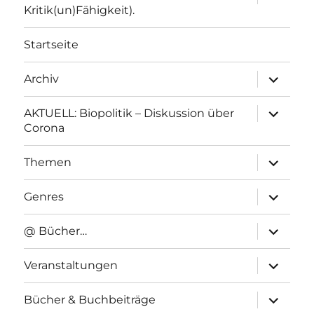
anzeigen
Kritik(un)Fähigkeit).
Startseite
Unterme
Archiv
anzeigen
Unterme
AKTUELL: Biopolitik – Diskussion über
anzeigen
Corona
Unterme
Themen
anzeigen
Unterme
Genres
anzeigen
Unterme
@ Bücher…
anzeigen
Unterme
Veranstaltungen
anzeigen
Unterme
Bücher & Buchbeiträge
anzeigen