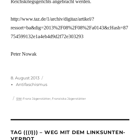
Reichskriegsgerichts angebracht werden.
http://www.taz.de/1/archiv/digitaz/artikel/?
ressort=ba&dig=2013%2F08%2F08%2Fa0143&cHash=87
754599132e1a4eb4d9d2f72e303293
Peter Nowak
Veröffentlicht
Kategorien
8. August 2013
am
Antifaschismus
Schlagwörter
SW
:
Franz Jägerstätter
,
Franziska Jägerstätter
TAG (((I))) – WEG MIT DEM LINKSUNTEN-
VERBOT