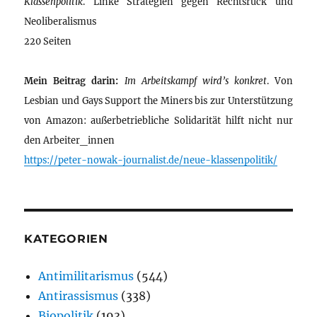
Klassenpolitik
. Linke Strategien gegen Rechtsruck und
Neoliberalismus
220 Seiten
Mein Beitrag darin:
Im Arbeitskampf wird’s konkret
. Von
Lesbian und Gays Support the Miners bis zur Unterstützung
von Amazon: außerbetriebliche Solidarität hilft nicht nur
den Arbeiter_innen
https://peter-nowak-journalist.de/neue-klassenpolitik/
KATEGORIEN
Antimilitarismus
(544)
Antirassismus
(338)
Biopolitik
(193)