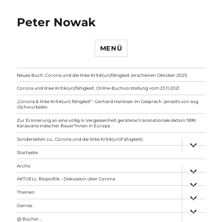
Peter Nowak
MENÜ
Neues Buch: Corona und die linke Kritik(un)fähigkeit (erschienen Oktober 2021)
Corona und linke Kritik(un)fähigkeit. Online-Buchvorstellung vom 23.11.2021
„Corona & linke Kritik(un) fähigkeit“- Gerhard Hanloser im Gespräch- jenseits von sog.
»Schwurbelei«
Zur Erinnerung an eine völlig in Vergessenheit geratene transnationale Aktion 1999:
Karawane indischer Bauer*innen in Europa
Sonderseiten zu…Corona und die linke Kritik(un)Fähigkeit).
Unterme
anzeigen
Startseite
Archiv
Unterme
anzeigen
AKTUELL: Biopolitik – Diskussion über Corona
Unterme
anzeigen
Themen
Unterme
anzeigen
Genres
Unterme
anzeigen
@ Bücher…
Unterme