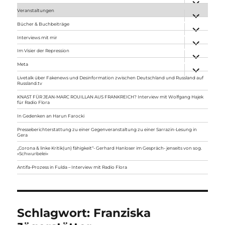
anzeigen
Veranstaltungen
Unterme
anzeigen
Bücher & Buchbeiträge
Unterme
anzeigen
Interviews mit mir
Unterme
anzeigen
Im Visier der Repression
Unterme
anzeigen
Meta
Unterme
anzeigen
Livetalk über Fakenews und Desinformation zwischen Deutschland und Russland auf
Russland.tv
KNAST FÜR JEAN-MARC ROUILLAN AUS FRANKREICH? Interview mit Wolfgang Hajek
für Radio Flora
In Gedenken an Harun Farocki
Presseberichterstattung zu einer Gegenveranstaltung zu einer Sarrazin-Lesung in
Gera
„Corona & linke Kritik(un) fähigkeit“- Gerhard Hanloser im Gespräch- jenseits von sog.
»Schwurbelei«
Antifa-Prozess in Fulda – Interview mit Radio Flora
Schlagwort:
Franziska