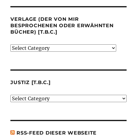
VERLAGE (DER VON MIR
BESPROCHENEN ODER ERWÄHNTEN
BÜCHER) [T.B.C.]
Verlage
(der
von
mir
besprochenen
JUSTIZ [T.B.C.]
oder
Justiz
erwähnten
[t.b.c.]
Bücher)
[t.b.c.]
RSS-FEED DIESER WEBSEITE