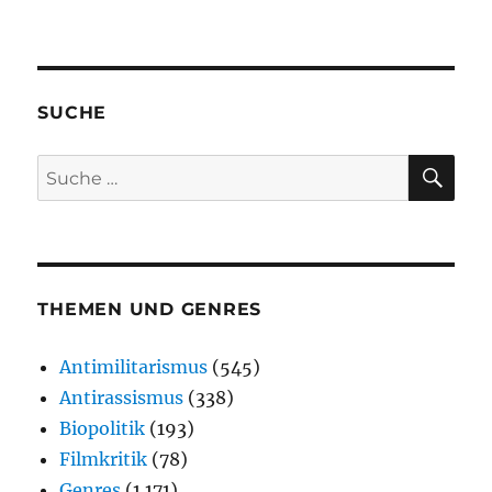
SUCHE
SU
Suche
nach:
THEMEN UND GENRES
Antimilitarismus
(545)
Antirassismus
(338)
Biopolitik
(193)
Filmkritik
(78)
Genres
(1.171)