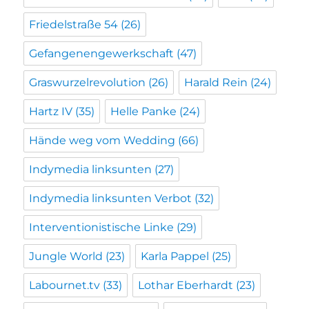
Friedelstraße 54
(26)
Gefangenengewerkschaft
(47)
Graswurzelrevolution
(26)
Harald Rein
(24)
Hartz IV
(35)
Helle Panke
(24)
Hände weg vom Wedding
(66)
Indymedia linksunten
(27)
Indymedia linksunten Verbot
(32)
Interventionistische Linke
(29)
Jungle World
(23)
Karla Pappel
(25)
Labournet.tv
(33)
Lothar Eberhardt
(23)