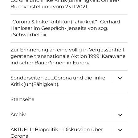
Corona und linke Kritik(un)fähigkeit. Online-
Buchvorstellung vom 23.11.2021
„Corona & linke Kritik(un) fähigkeit“- Gerhard
Hanloser im Gespräch- jenseits von sog.
»Schwurbelei«
Zur Erinnerung an eine völlig in Vergessenheit
geratene transnationale Aktion 1999: Karawane
indischer Bauer*innen in Europa
Unterme
Sonderseiten zu…Corona und die linke
anzeigen
Kritik(un)Fähigkeit).
Startseite
Unterme
Archiv
anzeigen
Unterme
AKTUELL: Biopolitik – Diskussion über
anzeigen
Corona