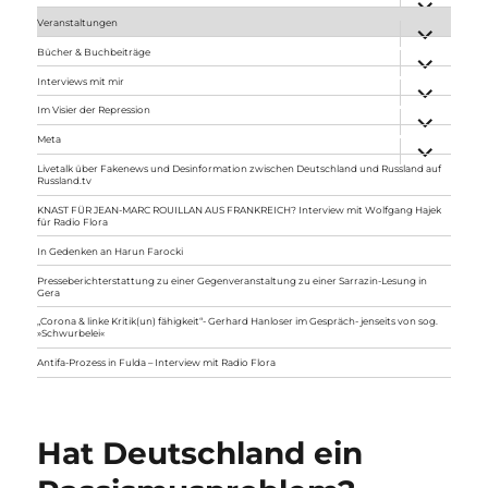
anzeigen
Veranstaltungen
Unterme
anzeigen
Bücher & Buchbeiträge
Unterme
anzeigen
Interviews mit mir
Unterme
anzeigen
Im Visier der Repression
Unterme
anzeigen
Meta
Unterme
anzeigen
Livetalk über Fakenews und Desinformation zwischen Deutschland und Russland auf
Russland.tv
KNAST FÜR JEAN-MARC ROUILLAN AUS FRANKREICH? Interview mit Wolfgang Hajek
für Radio Flora
In Gedenken an Harun Farocki
Presseberichterstattung zu einer Gegenveranstaltung zu einer Sarrazin-Lesung in
Gera
„Corona & linke Kritik(un) fähigkeit“- Gerhard Hanloser im Gespräch- jenseits von sog.
»Schwurbelei«
Antifa-Prozess in Fulda – Interview mit Radio Flora
Hat Deutschland ein