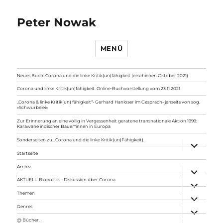
Peter Nowak
MENÜ
Neues Buch: Corona und die linke Kritik(un)fähigkeit (erschienen Oktober 2021)
Corona und linke Kritik(un)fähigkeit. Online-Buchvorstellung vom 23.11.2021
„Corona & linke Kritik(un) fähigkeit“- Gerhard Hanloser im Gespräch- jenseits von sog.
»Schwurbelei«
Zur Erinnerung an eine völlig in Vergessenheit geratene transnationale Aktion 1999:
Karawane indischer Bauer*innen in Europa
Sonderseiten zu…Corona und die linke Kritik(un)Fähigkeit).
Unterme
anzeigen
Startseite
Archiv
Unterme
anzeigen
AKTUELL: Biopolitik – Diskussion über Corona
Unterme
anzeigen
Themen
Unterme
anzeigen
Genres
Unterme
anzeigen
@ Bücher…
Unterme