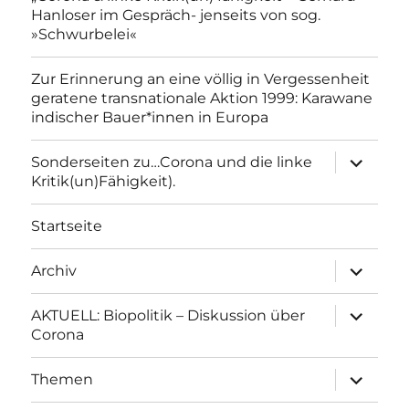
Hanloser im Gespräch- jenseits von sog.
»Schwurbelei«
Zur Erinnerung an eine völlig in Vergessenheit
geratene transnationale Aktion 1999: Karawane
indischer Bauer*innen in Europa
Unterme
Sonderseiten zu…Corona und die linke
anzeigen
Kritik(un)Fähigkeit).
Startseite
Unterme
Archiv
anzeigen
Unterme
AKTUELL: Biopolitik – Diskussion über
anzeigen
Corona
Unterme
Themen
anzeigen