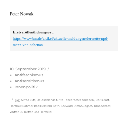
Peter Nowak
Erstveröffentlichungsort:
https://www.bnr.de/artikel/aktuelle-meldungen/der-nette-npd-
mann-von-nebenan
Veröffentlicht
Kategorien
10. September 2019
am
Antifaschismus
Antisemitismus
Innenpolitik
Schlagwörter
SW
:
Alfred Zutt
,
Deutschlands Mitte - aber rechts daneben!
,
Doris Zutt
,
Hartmut Böhmer Bad Hersfeld
,
Kathi Seewald
,
Stefan Jagsch
,
Timo Schadt
,
Waffen SS Treffen Bad Hersfeld