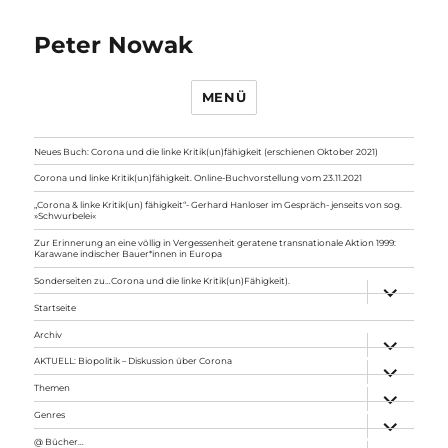
Peter Nowak
MENÜ
Neues Buch: Corona und die linke Kritik(un)fähigkeit (erschienen Oktober 2021)
Corona und linke Kritik(un)fähigkeit. Online-Buchvorstellung vom 23.11.2021
„Corona & linke Kritik(un) fähigkeit“- Gerhard Hanloser im Gespräch- jenseits von sog.
»Schwurbelei«
Zur Erinnerung an eine völlig in Vergessenheit geratene transnationale Aktion 1999:
Karawane indischer Bauer*innen in Europa
Sonderseiten zu…Corona und die linke Kritik(un)Fähigkeit).
Unterme
anzeigen
Startseite
Archiv
Unterme
anzeigen
AKTUELL: Biopolitik – Diskussion über Corona
Unterme
anzeigen
Themen
Unterme
anzeigen
Genres
Unterme
anzeigen
@ Bücher…
Unterme