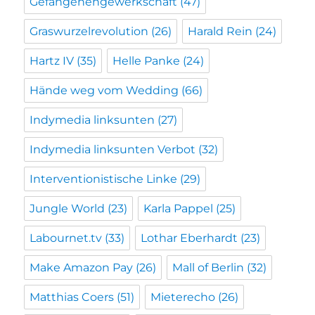
Gefangenengewerkschaft
(47)
Graswurzelrevolution
(26)
Harald Rein
(24)
Hartz IV
(35)
Helle Panke
(24)
Hände weg vom Wedding
(66)
Indymedia linksunten
(27)
Indymedia linksunten Verbot
(32)
Interventionistische Linke
(29)
Jungle World
(23)
Karla Pappel
(25)
Labournet.tv
(33)
Lothar Eberhardt
(23)
Make Amazon Pay
(26)
Mall of Berlin
(32)
Matthias Coers
(51)
Mieterecho
(26)