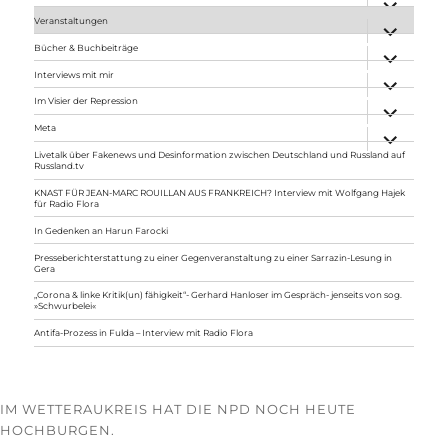
anzeigen
Veranstaltungen
Unterme
anzeigen
Bücher & Buchbeiträge
Unterme
anzeigen
Interviews mit mir
Unterme
anzeigen
Im Visier der Repression
Unterme
anzeigen
Meta
Unterme
anzeigen
Livetalk über Fakenews und Desinformation zwischen Deutschland und Russland auf
Russland.tv
KNAST FÜR JEAN-MARC ROUILLAN AUS FRANKREICH? Interview mit Wolfgang Hajek
für Radio Flora
In Gedenken an Harun Farocki
Presseberichterstattung zu einer Gegenveranstaltung zu einer Sarrazin-Lesung in
Gera
„Corona & linke Kritik(un) fähigkeit“- Gerhard Hanloser im Gespräch- jenseits von sog.
»Schwurbelei«
Antifa-Prozess in Fulda – Interview mit Radio Flora
IM WETTERAUKREIS HAT DIE NPD NOCH HEUTE
HOCHBURGEN.