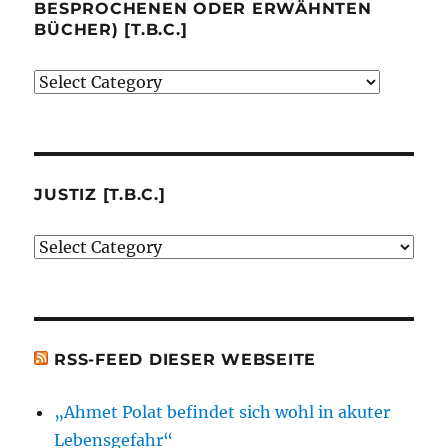
BESPROCHENEN ODER ERWÄHNTEN
BÜCHER) [T.B.C.]
Verlage
(der
von
mir
besprochenen
JUSTIZ [T.B.C.]
oder
Justiz
erwähnten
[t.b.c.]
Bücher)
[t.b.c.]
RSS-FEED DIESER WEBSEITE
„Ahmet Polat befindet sich wohl in akuter
Lebensgefahr“