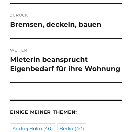
Beitragsnavigation
ZURÜCK
Bremsen, deckeln, bauen
Vorheriger
Beitrag:
WEITER
Mieterin beansprucht
Nächster
Beitrag:
Eigenbedarf für ihre Wohnung
EINIGE MEINER THEMEN:
Andrej Holm
(40)
Berlin
(40)