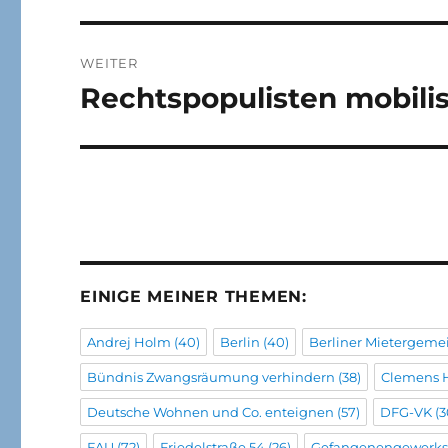
WEITER
Rechtspopulisten mobilis
Nächster
Beitrag:
EINIGE MEINER THEMEN:
Andrej Holm
(40)
Berlin
(40)
Berliner Mietergeme
Bündnis Zwangsräumung verhindern
(38)
Clemens 
Deutsche Wohnen und Co. enteignen
(57)
DFG-VK
(3
FAU
(72)
Friedelstraße 54
(26)
Gefangenengewerks