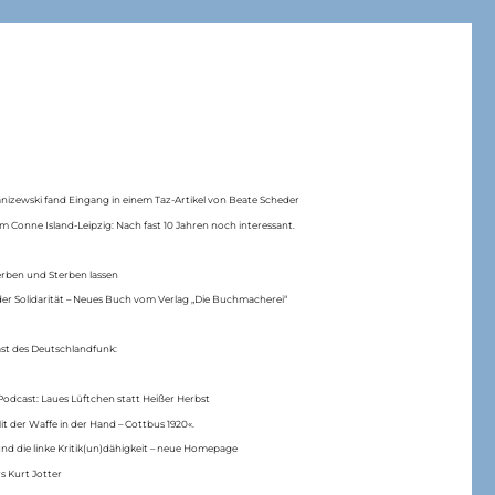
anizewski fand Eingang in einem Taz-Artikel von Beate Scheder
m Conne Island-Leipzig: Nach fast 10 Jahren noch interessant.
erben und Sterben lassen
er Solidarität – Neues Buch vom Verlag „Die Buchmacherei“
ast des Deutschlandfunk:
Podcast: Laues Lüftchen statt Heißer Herbst
Mit der Waffe in der Hand – Cottbus 1920«.
nd die linke Kritik(un)dähigkeit – neue Homepage
s Kurt Jotter