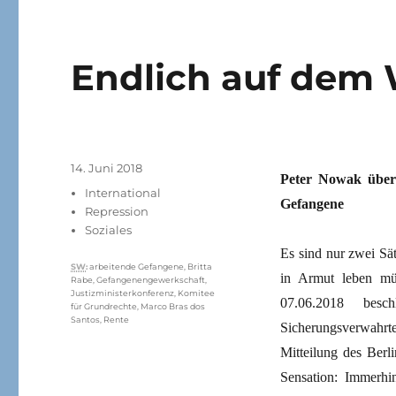
Endlich auf dem
Veröffentlicht
14. Juni 2018
Peter Nowak über 
am
Kategorien
International
Gefangene
Repression
Soziales
Es sind nur zwei Sä
Schlagwörter
SW
:
arbeitende Gefangene
,
Britta
in Armut leben müs
Rabe
,
Gefangenengewerkschaft
,
Justizministerkonferenz
,
Komitee
07.06.2018 besc
für Grundrechte
,
Marco Bras dos
Santos
,
Rente
Sicherungsverwahrten
Mitteilung des Berli
Sensation: Immerhi