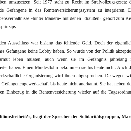
ben umzusetzen. Seit 1977 steht zu Recht im Strafvollzugsgesetz d
nde Gefangene in das Rentenversicherungssystem zu integrieren. D
ensverhältnisse »hinter Mauern« mit denen »draußen« gehört zum Ke
sprinzips
en Ausschluss war bislang das fehlende Geld. Doch der eigentlic
dass Gefangene keine Lobby haben. So wurde von der Politik akzeptier
sarmut leben müssen, auch wenn sie im Gefängnis jahrelang 
eitet haben. Einen Mindestlohn bekommen sie bis heute nicht. Auch d
erkschaftliche Organisierung wird ihnen abgesprochen. Deswegen wi
 Gefangenengewerkschaft bis heute nicht anerkannt. Sie hat neben d
en Einbezug in die Rentenversicherung wieder auf die Tagesordnu
itionsfreiheit?«, fragt der Sprecher der Solidaritätsgruppen, Mar