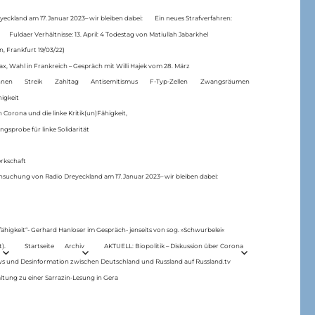
eckland am 17.Januar 2023– wir bleiben dabei:
Ein neues Strafverfahren:
Fuldaer Verhältnisse: 13. April: 4 Todestag von Matiul­lah Jabarkhel
n, Frankfurt 19/03/22)
ax, Wahl in Frankreich – Gespräch mit Willi Hajek vom 28. März
nen
Streik
Zahltag
Antisemitismus
F-Typ-Zellen
Zwangsräumen
higkeit
 Corona und die linke Kritik(un)Fähigkeit,
ngsprobe für linke Solidarität
rkschaft
hsuchung von Radio Dreyeckland am 17.Januar 2023– wir bleiben dabei:
 fähigkeit“- Gerhard Hanloser im Gespräch- jenseits von sog. »Schwurbelei«
).
Startseite
Archiv
AKTUELL: Biopolitik – Diskussion über Corona
ws und Desinformation zwischen Deutschland und Russland auf Russland.tv
ltung zu einer Sarrazin-Lesung in Gera