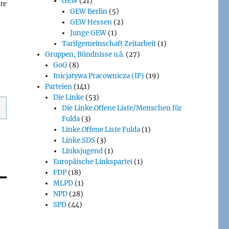
GEW
(21)
re
GEW Berlin
(5)
GEW Hessen
(2)
Junge GEW
(1)
Tarifgemeinschaft Zeitarbeit
(1)
Gruppen, Bündnisse u.ä.
(27)
GoG
(8)
Inicjatywa Pracownicza (IP)
(19)
Parteien
(141)
Die Linke
(53)
Die Linke.Offene Liste/Menschen für
Fulda
(3)
Linke.Offene Liste Fulda
(1)
Linke.SDS
(3)
Linksjugend
(1)
Europäische Linkspartei
(1)
FDP
(18)
MLPD
(1)
NPD
(28)
SPD
(44)