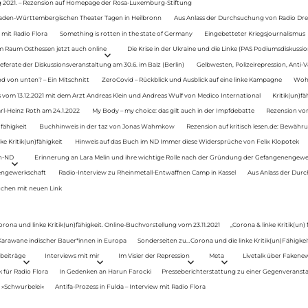
g 2021. – Rezension auf Homepage der Rosa-Luxemburg-Stiftung
Baden-Württembergischen Theater Tagen in Heilbronn
Aus Anlass der Durchsuchung von Radio Drey
 mit Radio Flora
Something is rotten in the state of Germany
Eingebetteter Kriegsjournalismus
im Raum Osthessen jetzt auch online
Die Krise in der Ukraine und die Linke (PAS Podiumsdiskussio
ferate der Diskussionsveranstaltung am 30.6. im Baiz (Berlin)
Gelbwesten, Polizeirepression, Anti-V
 von unten? – Ein Mitschnitt
ZeroCovid – Rückblick und Ausblick auf eine linke Kampagne
Woh
 vom 13.12.2021 mit dem Arzt Andreas Klein und Andreas Wulf von Medico International
Kritik(un)fä
rl-Heinz Roth am 24.1.2022
My Body – my choice: das gilt auch in der Impfdebatte
Rezension von
fähigkeit
Buchhinweis in der taz von Jonas Wahmkow
Rezension auf kritisch lesen.de: Bewähru
e Kritik(un)fähigkeit
Hinweis auf das Buch im ND Immer diese Widersprüche von Felix Klopotek
en-ND
Erinnerung an Lara Melin und ihre wichtige Rolle nach der Gründung der Gefangenengewe
nengewerkschaft
Radio-Interview zu Rheinmetall-Entwaffnen Camp in Kassel
Aus Anlass der Durc
auchen mit neuen Link
orona und linke Kritik(un)fähigkeit. Online-Buchvorstellung vom 23.11.2021
„Corona & linke Kritik(un)
: Karawane indischer Bauer*innen in Europa
Sonderseiten zu…Corona und die linke Kritik(un)Fähigkeit
beiträge
Interviews mit mir
Im Visier der Repression
Meta
Livetalk über Fakene
für Radio Flora
In Gedenken an Harun Farocki
Presseberichterstattung zu einer Gegenveransta
. »Schwurbelei«
Antifa-Prozess in Fulda – Interview mit Radio Flora