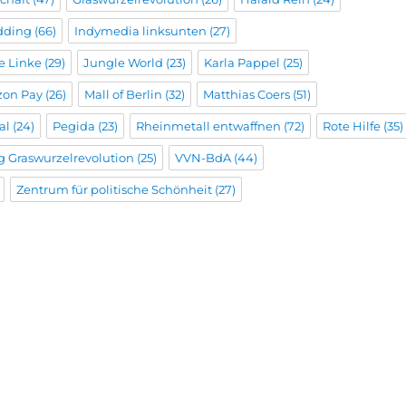
dding
(66)
Indymedia linksunten
(27)
he Linke
(29)
Jungle World
(23)
Karla Pappel
(25)
on Pay
(26)
Mall of Berlin
(32)
Matthias Coers
(51)
al
(24)
Pegida
(23)
Rheinmetall entwaffnen
(72)
Rote Hilfe
(35)
g Graswurzelrevolution
(25)
VVN-BdA
(44)
Zentrum für politische Schönheit
(27)