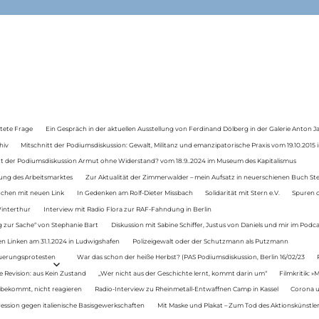
tete Frage
Ein Gespräch in der aktuellen Ausstellung von Ferdinand Dölberg in der Galerie Anton J
hiv
Mitschnitt der Podiumsdiskussion: Gewalt, Militanz und emanzipatorische Praxis vom 19.10.2015 i
tt der Podiumsdiskussion Armut ohne Widerstand? vom 18.9..2024 im Museum des Kapitalismus
ung des Arbeitsmarktes
Zur Aktualität der Zimmerwalder – mein Aufsatz in neuerschienen Buch St
auchen mit neuen Link
In Gedenken am Rolf-Dieter Missbach
Solidarität mit Stern e.V.
Spuren d
Winterthur
Interview mit Radio Flora zur RAF-Fahndung in Berlin
 zur Sache“ von Stephanie Bart
Diskussion mit Sabine Schiffer, Justus von Daniels und mir im Podc
n Linken am 31.1.2024 in Ludwigshafen
Polizeigewalt oder der Schutzmann als Putzmann
Teuerungsprotesten
War das schon der heiße Herbst? (PAS Podiumsdiskussion, Berlin 16/02/23
e Revision: aus Kein Zustand
„Wer nicht aus der Geschichte lernt, kommt darin um“
Filmkritik: »
 bekommt, nicht reagieren
Radio-Interview zu Rheinmetall-Entwaffnen Camp in Kassel
Corona u
ression gegen italienische Basisgewerkschaften
Mit Maske und Plakat – Zum Tod des Aktionskünstler