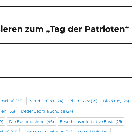
ieren zum „Tag der Patrioten“
inschaft
(63)
Bernd Drücke
(24)
Bizim Kiez
(35)
Blockupy
(26)
Heni
(33)
Detlef Georgia Schulze
(24)
0)
Die Buchmacherei
(46)
Erwerbsloseninitiative Basta
(25)
chaft
(47)
Graswurzelrevolution
(26)
Harald Rein
(24)