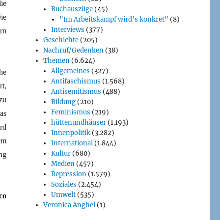
ie
Buchauszüge
(45)
ie
"Im Arbeitskampf wird’s konkret"
(8)
Interviews
(377)
rn
Geschichte
(205)
Nachruf/Gedenken
(38)
Themen
(6.624)
Allgemeines
(327)
he
Antifaschismus
(1.568)
t,
Antisemitismus
(488)
zu
Bildung
(210)
Feminismus
(219)
as
hüttenundhäuser
(1.193)
rd
Innenpolitik
(3.282)
em
International
(1.844)
Kultur
(680)
ng
Medien
(457)
Repression
(1.579)
Soziales
(2.454)
Umwelt
(535)
co
Veronica Anghel
(1)