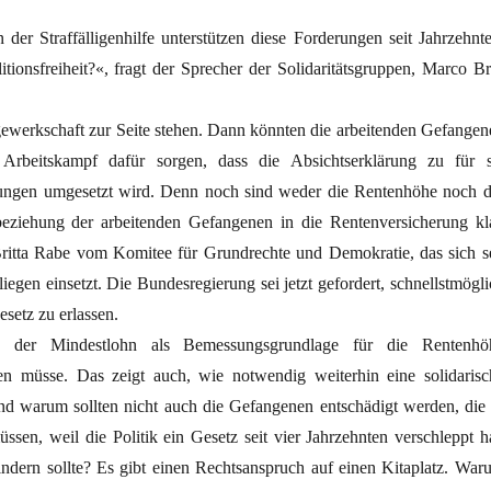
 der Straffälligenhilfe unterstützen diese Forderungen seit Jahrzehnte
tionsfreiheit?«, fragt der Sprecher der Solidaritätsgruppen, Marco Br
ewerkschaft zur Seite stehen. Dann könnten die arbeitenden Gefangen
 Arbeitskampf dafür sorgen, dass die Absichtserklärung zu für s
ungen umgesetzt wird. Denn noch sind weder die Rentenhöhe noch d
eziehung der arbeitenden Gefangenen in die Rentenversicherung kla
 Britta Rabe vom Komitee für Grundrechte und Demokratie, das sich se
liegen einsetzt. Die Bundesregierung sei jetzt gefordert, schnellstmögl
setz zu erlassen.
s der Mindestlohn als Bemessungsgrundlage für die Rentenhö
n müsse. Das zeigt auch, wie notwendig weiterhin eine solidarisc
 Und warum sollten nicht auch die Gefangenen entschädigt werden, die 
ssen, weil die Politik ein Gesetz seit vier Jahrzehnten verschleppt ha
indern sollte? Es gibt einen Rechtsanspruch auf einen Kitaplatz. War