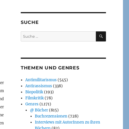
SUCHE
SUCHEN
Suche
nach:
THEMEN UND GENRES
Antimilitarismus
(545)
er
Antirassismus
(338)
am
Biopolitik
(193)
Filmkritik
(78)
nd
Genres
(1.171)
er
@ Bücher
(815)
ne
Buchrezensionen
(728)
Interviews mit AutorInnen zu ihren
en
Büchern
(82)