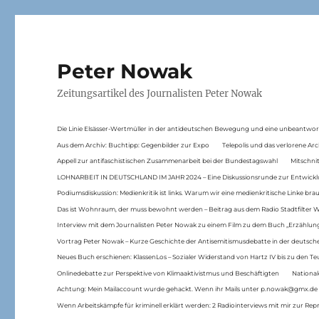
Peter Nowak
Zeitungsartikel des Journalisten Peter Nowak
Die Linie Elsässer-Wertmüller in der antideutschen Bewegung und eine unbeantwor
Aus dem Archiv: Buchtipp: Gegenbilder zur Expo
Telepolis und das verlorene Arc
Appell zur antifaschistischen Zusammenarbeit bei der Bundestagswahl
Mitschni
LOHNARBEIT IN DEUTSCHLAND IM JAHR 2024 – Eine Diskussionsrunde zur Entwickl
Podiumsdiskussion: Medienkritik ist links. Warum wir eine medienkritische Linke br
Das ist Wohnraum, der muss bewohnt werden – Beitrag aus dem Radio Stadtfilter 
Interview mit dem Journalisten Peter Nowak zu einem Film zu dem Buch „Erzählung
Vortrag Peter Nowak – Kurze Geschichte der Antisemitismusdebatte in der deutsche
Neues Buch erschienen: KlassenLos – Sozialer Widerstand von Hartz IV bis zu den 
Onlinedebatte zur Perspektive von Klimaaktivistmus und Beschäftigten
National
Achtung: Mein Mailaccount wurde gehackt. Wenn ihr Mails unter p.nowak@gmx.de
Wenn Arbeitskämpfe für kriminell erklärt werden: 2 Radiointerviews mit mir zur Rep