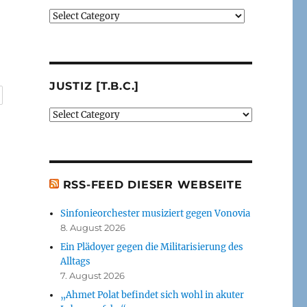
Verlage
(der
von
mir
besprochenen
JUSTIZ [T.B.C.]
oder
erwähnten
Justiz
Bücher)
[t.b.c.]
[t.b.c.]
RSS-FEED DIESER WEBSEITE
Sinfonieorchester musiziert gegen Vonovia
8. August 2026
Ein Plädoyer gegen die Militarisierung des
Alltags
7. August 2026
„Ahmet Polat befindet sich wohl in akuter