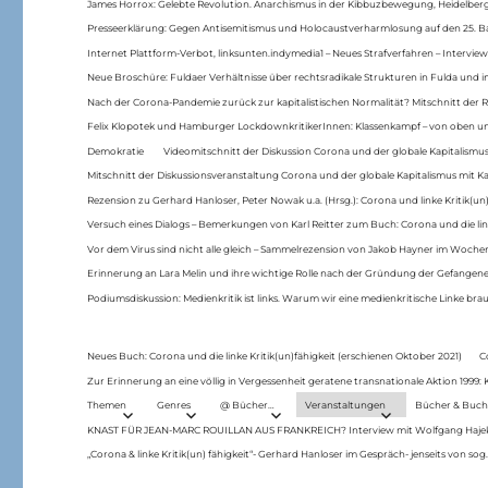
James Horrox: Gelebte Revolution. Anarchismus in der Kibbuzbewegung, Heidelber
Presseerklärung: Gegen Antisemitismus und Holocaustverharmlosung auf den 25. 
Internet Plattform-Verbot, linksunten.indymedia1 – Neues Strafverfahren – Interview
Neue Broschüre: Fuldaer Verhältnisse über rechtsradikale Strukturen in Fulda und 
Nach der Corona-Pandemie zurück zur kapitalistischen Normalität? Mitschnitt der Re
Felix Klopotek und Hamburger LockdownkritikerInnen: Klassenkampf – von oben und
Demokratie
Videomitschnitt der Diskussion Corona und der globale Kapitalismus
Mitschnitt der Diskussionsveranstaltung Corona und der globale Kapitalismus mit Ka
Rezension zu Gerhard Hanloser, Peter Nowak u.a. (Hrsg.): Corona und linke Kritik(un)
Versuch eines Dialogs – Bemerkungen von Karl Reitter zum Buch: Corona und die link
Vor dem Virus sind nicht alle gleich – Sammelrezension von Jakob Hayner im Woch
Erinnerung an Lara Melin und ihre wichtige Rolle nach der Gründung der Gefange
Podiumsdiskussion: Medienkritik ist links. Warum wir eine medienkritische Linke br
Neues Buch: Corona und die linke Kritik(un)fähigkeit (erschienen Oktober 2021)
C
Zur Erinnerung an eine völlig in Vergessenheit geratene transnationale Aktion 1999
Themen
Genres
@ Bücher…
Veranstaltungen
Bücher & Buch
KNAST FÜR JEAN-MARC ROUILLAN AUS FRANKREICH? Interview mit Wolfgang Hajek 
„Corona & linke Kritik(un) fähigkeit“- Gerhard Hanloser im Gespräch- jenseits von sog