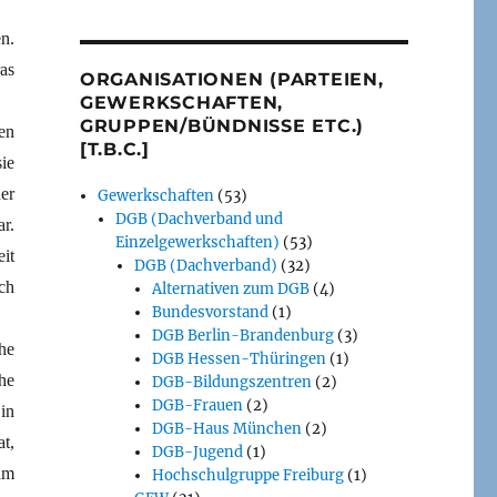
n.
as
ORGANISATIONEN (PARTEIEN,
GEWERKSCHAFTEN,
GRUPPEN/BÜNDNISSE ETC.)
en
[T.B.C.]
ie
er
Gewerkschaften
(53)
DGB (Dachverband und
r.
Einzelgewerkschaften)
(53)
it
DGB (Dachverband)
(32)
ich
Alternativen zum DGB
(4)
Bundesvorstand
(1)
DGB Berlin-Brandenburg
(3)
he
DGB Hessen-Thüringen
(1)
he
DGB-Bildungszentren
(2)
DGB-Frauen
(2)
in
DGB-Haus München
(2)
t,
DGB-Jugend
(1)
um
Hochschulgruppe Freiburg
(1)