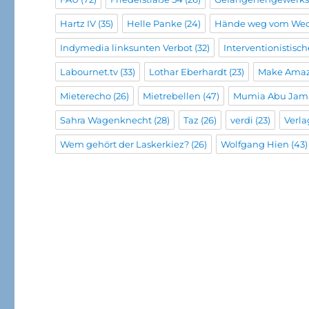
Hartz IV
(35)
Helle Panke
(24)
Hände weg vom We
Indymedia linksunten Verbot
(32)
Interventionistisc
Labournet.tv
(33)
Lothar Eberhardt
(23)
Make Amaz
Mieterecho
(26)
Mietrebellen
(47)
Mumia Abu Jam
Sahra Wagenknecht
(28)
Taz
(26)
verdi
(23)
Verla
Wem gehört der Laskerkiez?
(26)
Wolfgang Hien
(43)