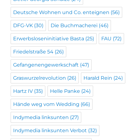
Deutsche Wohnen und Co. enteignen
(56)
DFG-VK
(30)
Die Buchmacherei
(46)
Erwerbsloseninitiative Basta
(25)
FAU
(72)
Friedelstraße 54
(26)
Gefangenengewerkschaft
(47)
Graswurzelrevolution
(26)
Harald Rein
(24)
Hartz IV
(35)
Helle Panke
(24)
Hände weg vom Wedding
(66)
Indymedia linksunten
(27)
Indymedia linksunten Verbot
(32)