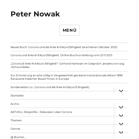
Peter Nowak
MENÜ
Neues Buch: Corona und die linke Kritik(un)fähigkeit (erschienen Oktober 2021)
Corona und linke Kritik(un)fähigkeit. Online-Buchvorstellung vom 23.11.2021
„Corona & linke Kritik(un) fähigkeit“- Gerhard Hanloser im Gespräch- jenseits von sog.
»Schwurbelei«
Zur Erinnerung an eine völlig in Vergessenheit geratene transnationale Aktion 1999:
Karawane indischer Bauer*innen in Europa
Sonderseiten zu…Corona und die linke Kritik(un)Fähigkeit).
Unterme
anzeigen
Startseite
Archiv
Unterme
anzeigen
AKTUELL: Biopolitik – Diskussion über Corona
Unterme
anzeigen
Themen
Unterme
anzeigen
Genres
Unterme
anzeigen
@ Bücher…
Unterme