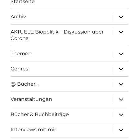
Startseite
Unterme
Archiv
anzeigen
Unterme
AKTUELL: Biopolitik – Diskussion über
anzeigen
Corona
Unterme
Themen
anzeigen
Unterme
Genres
anzeigen
Unterme
@ Bücher…
anzeigen
Unterme
Veranstaltungen
anzeigen
Unterme
Bücher & Buchbeiträge
anzeigen
Unterme
Interviews mit mir
anzeigen