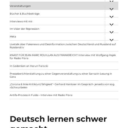
anzeigen
Veranstaltungen
Unterme
anzeigen
Bücher & Buchbeiträge
Unterme
anzeigen
Interviews mit mir
Unterme
anzeigen
Im Visier der Repression
Unterme
anzeigen
Meta
Unterme
anzeigen
Livetalk über Fakenews und Desinformation zwischen Deutschland und Russland auf
Russland.tv
KNAST FÜR JEAN-MARC ROUILLAN AUS FRANKREICH? Interview mit Wolfgang Hajek
für Radio Flora
In Gedenken an Harun Farocki
Presseberichterstattung zu einer Gegenveranstaltung zu einer Sarrazin-Lesung in
Gera
„Corona & linke Kritik(un) fähigkeit“- Gerhard Hanloser im Gespräch- jenseits von sog.
»Schwurbelei«
Antifa-Prozess in Fulda – Interview mit Radio Flora
Deutsch lernen schwer