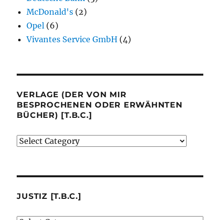
McDonald's
(2)
Opel
(6)
Vivantes Service GmbH
(4)
VERLAGE (DER VON MIR
BESPROCHENEN ODER ERWÄHNTEN
BÜCHER) [T.B.C.]
Verlage
(der
von
mir
besprochenen
JUSTIZ [T.B.C.]
oder