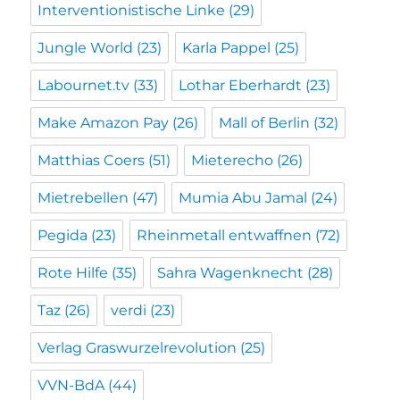
Interventionistische Linke
(29)
Jungle World
(23)
Karla Pappel
(25)
Labournet.tv
(33)
Lothar Eberhardt
(23)
Make Amazon Pay
(26)
Mall of Berlin
(32)
Matthias Coers
(51)
Mieterecho
(26)
Mietrebellen
(47)
Mumia Abu Jamal
(24)
Pegida
(23)
Rheinmetall entwaffnen
(72)
Rote Hilfe
(35)
Sahra Wagenknecht
(28)
Taz
(26)
verdi
(23)
Verlag Graswurzelrevolution
(25)
VVN-BdA
(44)