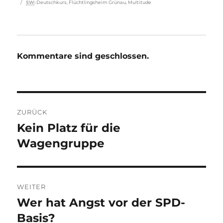
SW
:
Deutschkurs
,
Flüchtlingsheim Grünau
,
Multitude
Kommentare sind geschlossen.
Beitragsnavigation
ZURÜCK
Kein Platz für die
Vorheriger
Beitrag:
Wagengruppe
WEITER
Wer hat Angst vor der SPD-
Nächster
Beitrag:
Basis?