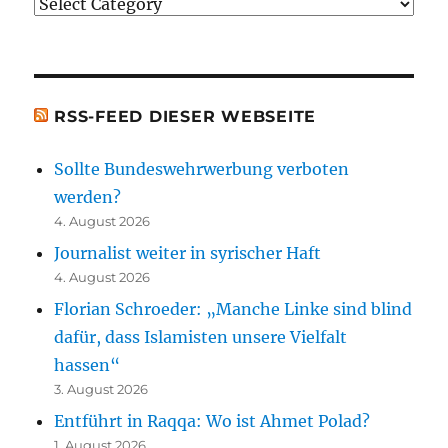
Justiz
erwähnten
[t.b.c.]
Bücher)
[t.b.c.]
RSS-FEED DIESER WEBSEITE
Sollte Bundeswehrwerbung verboten
werden?
4. August 2026
Journalist weiter in syrischer Haft
4. August 2026
Florian Schroeder: „Manche Linke sind blind
dafür, dass Islamisten unsere Vielfalt
hassen“
3. August 2026
Entführt in Raqqa: Wo ist Ahmet Polad?
1. August 2026