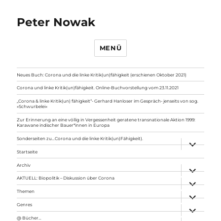
Peter Nowak
MENÜ
Neues Buch: Corona und die linke Kritik(un)fähigkeit (erschienen Oktober 2021)
Corona und linke Kritik(un)fähigkeit. Online-Buchvorstellung vom 23.11.2021
„Corona & linke Kritik(un) fähigkeit“- Gerhard Hanloser im Gespräch- jenseits von sog.
»Schwurbelei«
Zur Erinnerung an eine völlig in Vergessenheit geratene transnationale Aktion 1999:
Karawane indischer Bauer*innen in Europa
Sonderseiten zu…Corona und die linke Kritik(un)Fähigkeit).
Unterme
anzeigen
Startseite
Archiv
Unterme
anzeigen
AKTUELL: Biopolitik – Diskussion über Corona
Unterme
anzeigen
Themen
Unterme
anzeigen
Genres
Unterme
anzeigen
@ Bücher…
Unterme