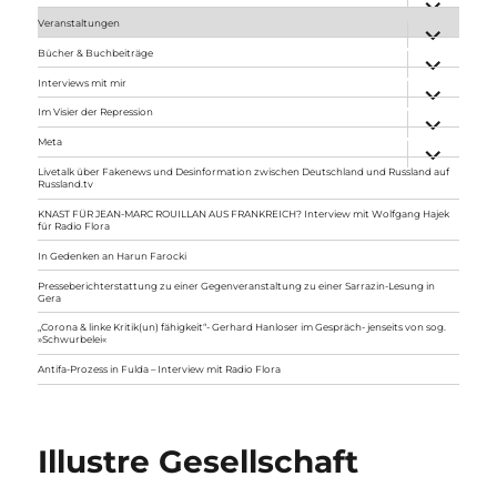
anzeigen
Veranstaltungen
Unterme
anzeigen
Bücher & Buchbeiträge
Unterme
anzeigen
Interviews mit mir
Unterme
anzeigen
Im Visier der Repression
Unterme
anzeigen
Meta
Unterme
anzeigen
Livetalk über Fakenews und Desinformation zwischen Deutschland und Russland auf
Russland.tv
KNAST FÜR JEAN-MARC ROUILLAN AUS FRANKREICH? Interview mit Wolfgang Hajek
für Radio Flora
In Gedenken an Harun Farocki
Presseberichterstattung zu einer Gegenveranstaltung zu einer Sarrazin-Lesung in
Gera
„Corona & linke Kritik(un) fähigkeit“- Gerhard Hanloser im Gespräch- jenseits von sog.
»Schwurbelei«
Antifa-Prozess in Fulda – Interview mit Radio Flora
Illustre Gesellschaft