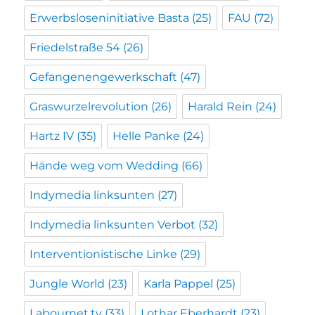
Erwerbsloseninitiative Basta
(25)
FAU
(72)
Friedelstraße 54
(26)
Gefangenengewerkschaft
(47)
Graswurzelrevolution
(26)
Harald Rein
(24)
Hartz IV
(35)
Helle Panke
(24)
Hände weg vom Wedding
(66)
Indymedia linksunten
(27)
Indymedia linksunten Verbot
(32)
Interventionistische Linke
(29)
Jungle World
(23)
Karla Pappel
(25)
Labournet.tv
(33)
Lothar Eberhardt
(23)