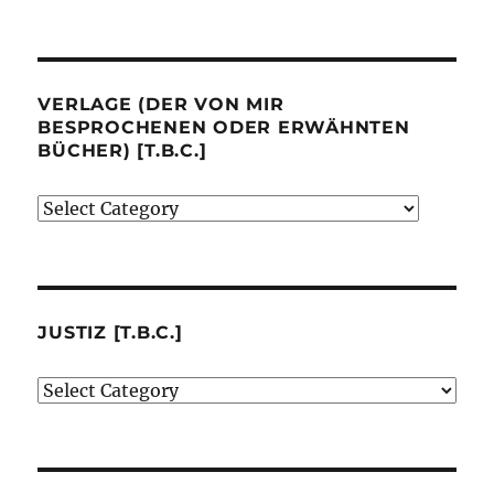
VERLAGE (DER VON MIR
BESPROCHENEN ODER ERWÄHNTEN
BÜCHER) [T.B.C.]
Verlage
(der
von
mir
besprochenen
JUSTIZ [T.B.C.]
oder
Justiz
erwähnten
[t.b.c.]
Bücher)
[t.b.c.]