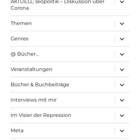
AKTUELL: Biopolitik – Diskussion über
anzeigen
Corona
Unterme
Themen
anzeigen
Unterme
Genres
anzeigen
Unterme
@ Bücher…
anzeigen
Unterme
Veranstaltungen
anzeigen
Unterme
Bücher & Buchbeiträge
anzeigen
Unterme
Interviews mit mir
anzeigen
Unterme
Im Visier der Repression
anzeigen
Unterme
Meta
anzeigen