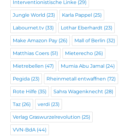
Interventionistische Linke
(29)
Jungle World
(23)
Karla Pappel
(25)
Labournet.tv
(33)
Lothar Eberhardt
(23)
Make Amazon Pay
(26)
Mall of Berlin
(32)
Matthias Coers
(51)
Mieterecho
(26)
Mietrebellen
(47)
Mumia Abu Jamal
(24)
Pegida
(23)
Rheinmetall entwaffnen
(72)
Rote Hilfe
(35)
Sahra Wagenknecht
(28)
Taz
(26)
verdi
(23)
Verlag Graswurzelrevolution
(25)
VVN-BdA
(44)