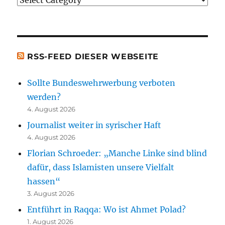
erwähnten
[t.b.c.]
Bücher)
[t.b.c.]
RSS-FEED DIESER WEBSEITE
Sollte Bundeswehrwerbung verboten
werden?
4. August 2026
Journalist weiter in syrischer Haft
4. August 2026
Florian Schroeder: „Manche Linke sind blind
dafür, dass Islamisten unsere Vielfalt
hassen“
3. August 2026
Entführt in Raqqa: Wo ist Ahmet Polad?
1. August 2026