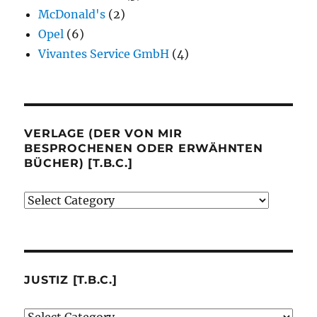
McDonald's
(2)
Opel
(6)
Vivantes Service GmbH
(4)
VERLAGE (DER VON MIR
BESPROCHENEN ODER ERWÄHNTEN
BÜCHER) [T.B.C.]
Verlage
(der
von
mir
besprochenen
JUSTIZ [T.B.C.]
oder
Justiz