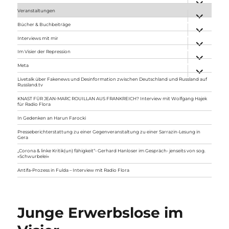
anzeigen
Veranstaltungen
Unterme
anzeigen
Bücher & Buchbeiträge
Unterme
anzeigen
Interviews mit mir
Unterme
anzeigen
Im Visier der Repression
Unterme
anzeigen
Meta
Unterme
anzeigen
Livetalk über Fakenews und Desinformation zwischen Deutschland und Russland auf
Russland.tv
KNAST FÜR JEAN-MARC ROUILLAN AUS FRANKREICH? Interview mit Wolfgang Hajek
für Radio Flora
In Gedenken an Harun Farocki
Presseberichterstattung zu einer Gegenveranstaltung zu einer Sarrazin-Lesung in
Gera
„Corona & linke Kritik(un) fähigkeit“- Gerhard Hanloser im Gespräch- jenseits von sog.
»Schwurbelei«
Antifa-Prozess in Fulda – Interview mit Radio Flora
Junge Erwerbslose im