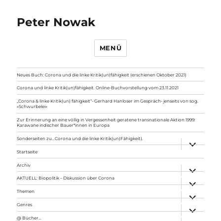
Peter Nowak
MENÜ
Neues Buch: Corona und die linke Kritik(un)fähigkeit (erschienen Oktober 2021)
Corona und linke Kritik(un)fähigkeit. Online-Buchvorstellung vom 23.11.2021
„Corona & linke Kritik(un) fähigkeit“- Gerhard Hanloser im Gespräch- jenseits von sog.
»Schwurbelei«
Zur Erinnerung an eine völlig in Vergessenheit geratene transnationale Aktion 1999:
Karawane indischer Bauer*innen in Europa
Sonderseiten zu…Corona und die linke Kritik(un)Fähigkeit).
Unterme
anzeigen
Startseite
Archiv
Unterme
anzeigen
AKTUELL: Biopolitik – Diskussion über Corona
Unterme
anzeigen
Themen
Unterme
anzeigen
Genres
Unterme
anzeigen
@ Bücher…
Unterme