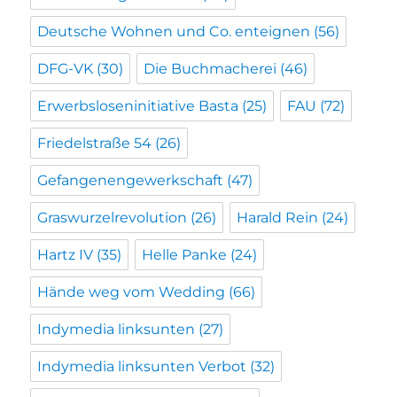
Deutsche Wohnen und Co. enteignen
(56)
DFG-VK
(30)
Die Buchmacherei
(46)
Erwerbsloseninitiative Basta
(25)
FAU
(72)
Friedelstraße 54
(26)
Gefangenengewerkschaft
(47)
Graswurzelrevolution
(26)
Harald Rein
(24)
Hartz IV
(35)
Helle Panke
(24)
Hände weg vom Wedding
(66)
Indymedia linksunten
(27)
Indymedia linksunten Verbot
(32)