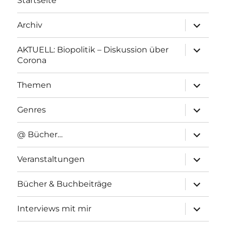
Startseite
Unterme
Archiv
anzeigen
Unterme
AKTUELL: Biopolitik – Diskussion über
anzeigen
Corona
Unterme
Themen
anzeigen
Unterme
Genres
anzeigen
Unterme
@ Bücher…
anzeigen
Unterme
Veranstaltungen
anzeigen
Unterme
Bücher & Buchbeiträge
anzeigen
Unterme
Interviews mit mir
anzeigen