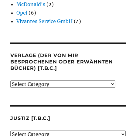
McDonald's
(2)
Opel
(6)
Vivantes Service GmbH
(4)
VERLAGE (DER VON MIR
BESPROCHENEN ODER ERWÄHNTEN
BÜCHER) [T.B.C.]
Verlage
(der
von
mir
besprochenen
JUSTIZ [T.B.C.]
oder
Justiz
erwähnten