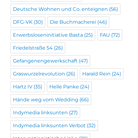
Deutsche Wohnen und Co. enteignen
(56)
DFG-VK
(30)
Die Buchmacherei
(46)
Erwerbsloseninitiative Basta
(25)
FAU
(72)
Friedelstraße 54
(26)
Gefangenengewerkschaft
(47)
Graswurzelrevolution
(26)
Harald Rein
(24)
Hartz IV
(35)
Helle Panke
(24)
Hände weg vom Wedding
(66)
Indymedia linksunten
(27)
Indymedia linksunten Verbot
(32)