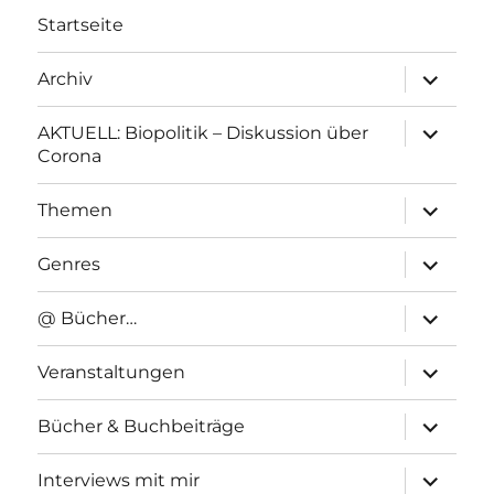
Startseite
Unterme
Archiv
anzeigen
Unterme
AKTUELL: Biopolitik – Diskussion über
anzeigen
Corona
Unterme
Themen
anzeigen
Unterme
Genres
anzeigen
Unterme
@ Bücher…
anzeigen
Unterme
Veranstaltungen
anzeigen
Unterme
Bücher & Buchbeiträge
anzeigen
Unterme
Interviews mit mir
anzeigen