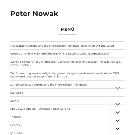
Peter Nowak
MENÜ
Neues Buch: Corona und die linke Kritik(un)fähigkeit (erschienen Oktober 2021)
Corona und linke Kritik(un)fähigkeit. Online-Buchvorstellung vom 23.11.2021
„Corona & linke Kritik(un) fähigkeit“- Gerhard Hanloser im Gespräch- jenseits von sog.
»Schwurbelei«
Zur Erinnerung an eine völlig in Vergessenheit geratene transnationale Aktion 1999:
Karawane indischer Bauer*innen in Europa
Sonderseiten zu…Corona und die linke Kritik(un)Fähigkeit).
Unterme
anzeigen
Startseite
Archiv
Unterme
anzeigen
AKTUELL: Biopolitik – Diskussion über Corona
Unterme
anzeigen
Themen
Unterme
anzeigen
Genres
Unterme
anzeigen
@ Bücher…
Unterme