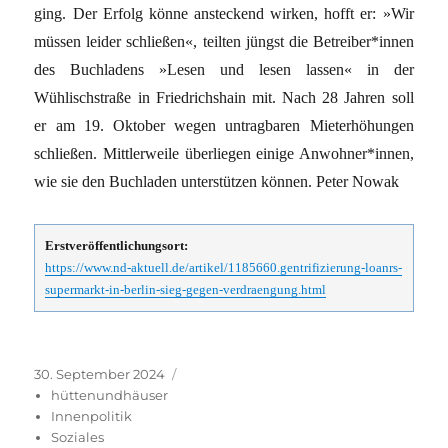
ging. Der Erfolg könne ansteckend wirken, hofft er: »Wir
müssen leider schließen«, teilten jüngst die Betreiber*innen
des Buchladens »Lesen und lesen lassen« in der
Wühlischstraße in Friedrichshain mit. Nach 28 Jahren soll
er am 19. Oktober wegen untragbaren Mieterhöhungen
schließen. Mittlerweile überliegen einige Anwohner*innen,
wie sie den Buchladen unterstützen können. Peter Nowak
Erstveröffentlichungsort:
https://www.nd-aktuell.de/artikel/1185660.gentrifizierung-loanrs-
supermarkt-in-berlin-sieg-gegen-verdraengung.html
Veröffentlicht
Kategorien
30. September 2024
am
hüttenundhäuser
Innenpolitik
Soziales