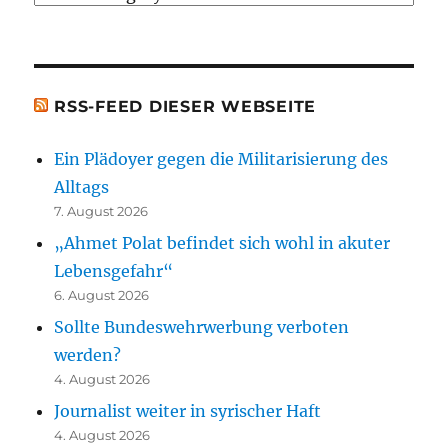
[t.b.c.]
Bücher)
[t.b.c.]
RSS-FEED DIESER WEBSEITE
Ein Plädoyer gegen die Militarisierung des
Alltags
7. August 2026
„Ahmet Polat befindet sich wohl in akuter
Lebensgefahr“
6. August 2026
Sollte Bundeswehrwerbung verboten
werden?
4. August 2026
Journalist weiter in syrischer Haft
4. August 2026