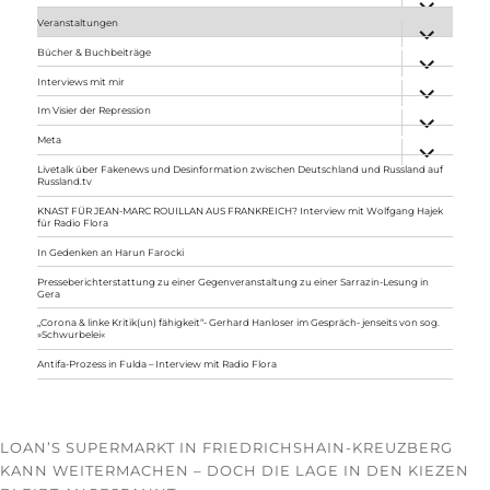
anzeigen
Veranstaltungen
Unterme
anzeigen
Bücher & Buchbeiträge
Unterme
anzeigen
Interviews mit mir
Unterme
anzeigen
Im Visier der Repression
Unterme
anzeigen
Meta
Unterme
anzeigen
Livetalk über Fakenews und Desinformation zwischen Deutschland und Russland auf
Russland.tv
KNAST FÜR JEAN-MARC ROUILLAN AUS FRANKREICH? Interview mit Wolfgang Hajek
für Radio Flora
In Gedenken an Harun Farocki
Presseberichterstattung zu einer Gegenveranstaltung zu einer Sarrazin-Lesung in
Gera
„Corona & linke Kritik(un) fähigkeit“- Gerhard Hanloser im Gespräch- jenseits von sog.
»Schwurbelei«
Antifa-Prozess in Fulda – Interview mit Radio Flora
LOAN’S SUPERMARKT IN FRIEDRICHSHAIN-KREUZBERG
KANN WEITERMACHEN – DOCH DIE LAGE IN DEN KIEZEN