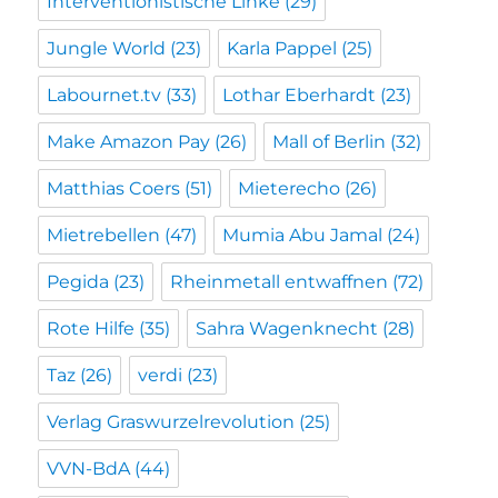
Interventionistische Linke
(29)
Jungle World
(23)
Karla Pappel
(25)
Labournet.tv
(33)
Lothar Eberhardt
(23)
Make Amazon Pay
(26)
Mall of Berlin
(32)
Matthias Coers
(51)
Mieterecho
(26)
Mietrebellen
(47)
Mumia Abu Jamal
(24)
Pegida
(23)
Rheinmetall entwaffnen
(72)
Rote Hilfe
(35)
Sahra Wagenknecht
(28)
Taz
(26)
verdi
(23)
Verlag Graswurzelrevolution
(25)
VVN-BdA
(44)