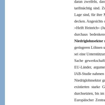
daran zweifeln, da
tarifmächtig sind. 
Lage sind, für ihre
decken. Angesichts 
»Helft Heinrich« (Ju
durchaus bedenkens
Niedriglohnsektor n
geringeren Löhnen u
sei eine Unterstütz
Sache gewerkschaftl
EU-Länder, argument
IAB-Studie nahmen hi
Niedriglohnsektor gr
existierten starke
durchsetzten, bis i
Europäischer Zentr