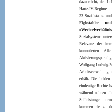
dazu reicht, den Le
Hartz-IV-Regime un
23 Sozialstaats- un
Figlestahler 
»Wechselverhältnis
Sozialsystems unte
Relevanz der imme
konnotierten All
Aktivierungsparad
Wolfgang Ludwig-Ma
Arbeitsverwaltung,
erhält. Die beiden 
eindeutige Rechte ha
während nahezu alle
Sollleistungen norm
kommen sie zu de