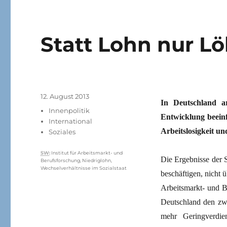
Statt Lohn nur L
Veröffentlicht
12. August 2013
In Deutschland ar
am
Kategorien
Innenpolitik
Entwicklung beeinf
International
Arbeitslosigkeit un
Soziales
Schlagwörter
SW
:
Institut für Arbeitsmarkt- und
Die Ergebnisse der S
Berufsforschung
,
Niedriglohn
,
Wechselverhältnisse im Sozialstaat
beschäftigen, nicht 
Arbeitsmarkt- und B
Deutschland den zwe
mehr Geringverdie