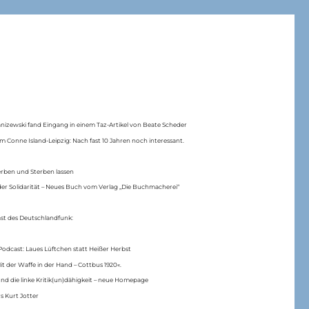
anizewski fand Eingang in einem Taz-Artikel von Beate Scheder
m Conne Island-Leipzig: Nach fast 10 Jahren noch interessant.
erben und Sterben lassen
er Solidarität – Neues Buch vom Verlag „Die Buchmacherei“
ast des Deutschlandfunk:
Podcast: Laues Lüftchen statt Heißer Herbst
Mit der Waffe in der Hand – Cottbus 1920«.
nd die linke Kritik(un)dähigkeit – neue Homepage
s Kurt Jotter