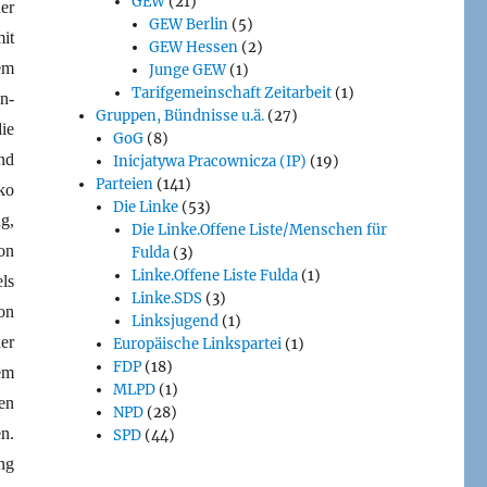
GEW
(21)
er
GEW Berlin
(5)
it
GEW Hessen
(2)
em
Junge GEW
(1)
Tarifgemeinschaft Zeitarbeit
(1)
n-
Gruppen, Bündnisse u.ä.
(27)
ie
GoG
(8)
nd
Inicjatywa Pracownicza (IP)
(19)
Parteien
(141)
ko
Die Linke
(53)
g,
Die Linke.Offene Liste/Menschen für
on
Fulda
(3)
Linke.Offene Liste Fulda
(1)
ls
Linke.SDS
(3)
on
Linksjugend
(1)
er
Europäische Linkspartei
(1)
FDP
(18)
em
MLPD
(1)
en
NPD
(28)
n.
SPD
(44)
ng