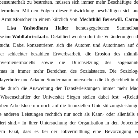
bensunterhalt zu bestreiten, müssen sich immer mehr Beschäftigte d
terordnen. Mit den Folgen dieser Entwicklung beschäftigen sich au
d Armutsforscher in einem kürzlich von
Mechthild Bereswill, Carm
und Lisa Yashodhara Haller
herausgegebenen Sammelba
se im Wohlfahrtsstaat«
. Detailliert werden dort die Veränderungen d
rsucht. Dabei konzentrieren sich die Autoren und Autorinnen auf d
r schlechter bezahlten Erwerbsarbeit, die Erosion des männli
einverdienermodells sowie die Durchsetzung des sogenannt
igmas in immer mehr Bereichen des Sozialstaates. Die Soziolog
yerhofer und Ariadne Sondermann untersuchen die Ungleichheit in d
 die durch die Ausweitung der Transferleistungen immer mehr Mac
Wissenschaftler der Universität Siegen stellen dabei fest: »(Relati
ben Arbeitslose nur noch auf die finanziellen Unterstützungsleistunge
 anderen Leistungen rechtlich nur noch als Kann- oder allenfalls a
iert sind.« In ihrer Untersuchung der Organisation in den Jobcente
m Fazit, dass es bei der Jobvermittlung eine Bevorzugung v