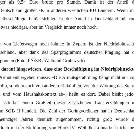
iger als 9,54 Euro brutto pro Stunde. Damit ist der Anteil d
 Deutschland größer als in anderen westlichen EU-Ländern. Wenn m
zeitbeschäftigte berücksichtigt, ist der Anteil in Deutschland mit ru
twas niedriger, aber im Vergleich immer noch hoch.
n von Lieferwagen noch lohnte: In Zypern ist der Niedriglohnsekt
utschland, aber dank des Sparprogramms deutscher Prägung hat d
egonnen
(Foto: PA/ZB / Waltraud Grubitzsch)
 darauf hingewiesen, dass eine Beschäftigung im Niedriglohnsekt
 Armut einhergehen müsse: »Die Armutsgefährdung hängt nicht nur v
olohn, sondern auch von anderen Einkünften, von der Wirkung des Steue
s und vom Haushaltskontext ab«, heißt es dort. Dabei bleibt jedo
 sich bei einem Großteil dieser zusätzlichen Transferzahlungen 
m SGB II handelt. Die Zahl der Geringverdiener hat in Deutschla
neunziger Jahren deutlich zugenommen, richtig groß wurde d
edoch mit der Einführung von Hartz IV. Weil die Lohnarbeit nicht me