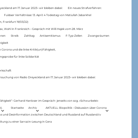
eckland am 17.Januar 2023– wir bleiben dabei:
Ein neues Strafverfahren:
Fuldaer Verhältnisse: 13. April: 4 Todestag von Matiul­lah Jabarkhel
n, Frankfurt 19/03/22)
ax, Wahl in Frankreich – Gespräch mit Willi Hajek vom 28. März
nen
Streik
Zahltag
Antisemitismus
F-Typ-Zellen
Zwangsräumen
higkeit
 Corona und die linke Kritik(un)Fähigkeit,
ngsprobe für linke Solidarität
rkschaft
hsuchung von Radio Dreyeckland am 17.Januar 2023– wir bleiben dabei:
 fähigkeit“- Gerhard Hanloser im Gespräch- jenseits von sog. »Schwurbelei«
).
Startseite
Archiv
AKTUELL: Biopolitik – Diskussion über Corona
ws und Desinformation zwischen Deutschland und Russland auf Russland.tv
ltung zu einer Sarrazin-Lesung in Gera