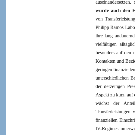
auseinandersetzen,
würde auch den Er
von Transferleistu
Philipp Ramos Labot
ihre lang andauernd
vielfältigen alltä
besonders auf den m
Kontakten und Bezi
geringen finanzielle
unterschiedlichen Be
der derzeitigen Pre
Aspekt zu kurz, auf
wächst der Antei
Transferleistungen
finanziellen Einsch
IV-Regimes unterwor