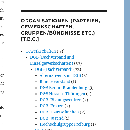
em
ch
en
ORGANISATIONEN (PARTEIEN,
nd
GEWERKSCHAFTEN,
GRUPPEN/BÜNDNISSE ETC.)
es
[T.B.C.]
ie
ch
Gewerkschaften
(53)
DGB (Dachverband und
en
Einzelgewerkschaften)
(53)
en
DGB (Dachverband)
(32)
er
Alternativen zum DGB
(4)
Bundesvorstand
(1)
ht
DGB Berlin-Brandenburg
(3)
v)
DGB Hessen-Thüringen
(1)
n,
DGB-Bildungszentren
(2)
DGB-Frauen
(2)
ls
DGB-Haus München
(2)
rn
DGB-Jugend
(1)
on
Hochschulgruppe Freiburg
(1)