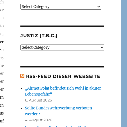
ch
Verlage
er
(der
en
von
mir
to
besprochenen
n,
JUSTIZ [T.B.C.]
oder
er
erwähnten
Justiz
Bücher)
zu
[t.b.c.]
[t.b.c.]
e,
ne
er
RSS-FEED DIESER WEBSEITE
er
„Ahmet Polat befindet sich wohl in akuter
er
Lebensgefahr“
rn
6. August 2026
en
Sollte Bundeswehrwerbung verboten
us
werden?
4. August 2026
uf