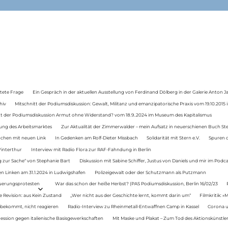
tete Frage
Ein Gespräch in der aktuellen Ausstellung von Ferdinand Dölberg in der Galerie Anton J
hiv
Mitschnitt der Podiumsdiskussion: Gewalt, Militanz und emanzipatorische Praxis vom 19.10.2015 i
tt der Podiumsdiskussion Armut ohne Widerstand? vom 18.9..2024 im Museum des Kapitalismus
ung des Arbeitsmarktes
Zur Aktualität der Zimmerwalder – mein Aufsatz in neuerschienen Buch St
auchen mit neuen Link
In Gedenken am Rolf-Dieter Missbach
Solidarität mit Stern e.V.
Spuren d
Winterthur
Interview mit Radio Flora zur RAF-Fahndung in Berlin
 zur Sache“ von Stephanie Bart
Diskussion mit Sabine Schiffer, Justus von Daniels und mir im Podc
n Linken am 31.1.2024 in Ludwigshafen
Polizeigewalt oder der Schutzmann als Putzmann
Teuerungsprotesten
War das schon der heiße Herbst? (PAS Podiumsdiskussion, Berlin 16/02/23
e Revision: aus Kein Zustand
„Wer nicht aus der Geschichte lernt, kommt darin um“
Filmkritik: »
 bekommt, nicht reagieren
Radio-Interview zu Rheinmetall-Entwaffnen Camp in Kassel
Corona u
ression gegen italienische Basisgewerkschaften
Mit Maske und Plakat – Zum Tod des Aktionskünstler