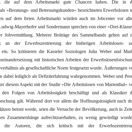
e, die auf dem Arbeitsmarkt gute Chancen haben. Die in d
als »Beratungs- und Betreuungskunden« bezeichneten Erwerbslosen m
ten auf dem freien Arbeitsmarkt würden auch im Jobcenter vor all
n. Ludwig-Mayerhofer und Sondermann sprechen von einer »Drei-Klasse
der Jobvermittlung. Mehrere Beiträge des Sammelbands gehen auf d
tik an der Erwerbszentrierung der bisherigen Arbeitslosen- u
g ein. So kritisieren die Kasseler Soziologen Julia Weber und Mar
useinandersetzung mit historischen Arbeiten der Erwerbslosenforschun
verhältnis als gesellschaftliche Norm festgesetzt wurde. Äußerungen v
 dabei lediglich als Defiziterfahrung wahrgenommen. Weber und Pere
nter diesem Aspekt mit der Studie »Die Arbeitslosen von Marienthal« v
 den Folgen von Arbeitslosigkeit beschäftigt und als Klassiker d
orschung gilt. Während dort vor allem die Hoffnungslosigkeit nach d
lätzen betont werde, seien die Versuche der Bevölkerung, auch in Zeit
alen Zusammenhänge aufrechtzuerhalten, zu wenig gewürdigt worde
n die Autoren, die sich kritisch mit der Erwerbszentrieru