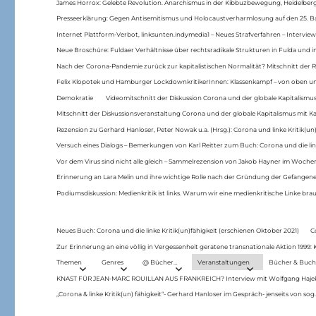
James Horrox: Gelebte Revolution. Anarchismus in der Kibbuzbewegung, Heidelber
Presseerklärung: Gegen Antisemitismus und Holocaustverharmlosung auf den 25. 
Internet Plattform-Verbot, linksunten.indymedia1 – Neues Strafverfahren – Interview
Neue Broschüre: Fuldaer Verhältnisse über rechtsradikale Strukturen in Fulda und 
Nach der Corona-Pandemie zurück zur kapitalistischen Normalität? Mitschnitt der Re
Felix Klopotek und Hamburger LockdownkritikerInnen: Klassenkampf – von oben und
Demokratie
Videomitschnitt der Diskussion Corona und der globale Kapitalismus
Mitschnitt der Diskussionsveranstaltung Corona und der globale Kapitalismus mit Ka
Rezension zu Gerhard Hanloser, Peter Nowak u.a. (Hrsg.): Corona und linke Kritik(un)
Versuch eines Dialogs – Bemerkungen von Karl Reitter zum Buch: Corona und die link
Vor dem Virus sind nicht alle gleich – Sammelrezension von Jakob Hayner im Woch
Erinnerung an Lara Melin und ihre wichtige Rolle nach der Gründung der Gefange
Podiumsdiskussion: Medienkritik ist links. Warum wir eine medienkritische Linke br
Neues Buch: Corona und die linke Kritik(un)fähigkeit (erschienen Oktober 2021)
C
Zur Erinnerung an eine völlig in Vergessenheit geratene transnationale Aktion 1999
Themen
Genres
@ Bücher…
Veranstaltungen
Bücher & Buch
KNAST FÜR JEAN-MARC ROUILLAN AUS FRANKREICH? Interview mit Wolfgang Hajek 
„Corona & linke Kritik(un) fähigkeit“- Gerhard Hanloser im Gespräch- jenseits von sog