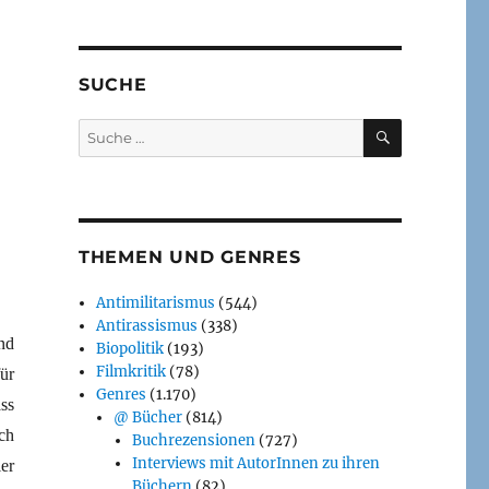
SUCHE
SUCHEN
Suche
nach:
THEMEN UND GENRES
Antimilitarismus
(544)
Antirassismus
(338)
nd
Biopolitik
(193)
Filmkritik
(78)
ür
Genres
(1.170)
ss
@ Bücher
(814)
ch
Buchrezensionen
(727)
Interviews mit AutorInnen zu ihren
er
Büchern
(82)