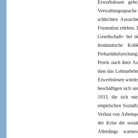
Erwerbslosen geb
Verwaltungssprache 
schlechten Aussich
Frustration ­erlebe
Gesellschaft« bei 
feministische Kri
Prekaritätsforschun
Perels nach ihrer A
dass das Lohnarbeits
Erwerbslosen würden
beschäftigen sich u
1933, die sich mit
empirischen Sozialf
Verlust von Arbeitsp
der Krise die sozi
Allerdings warne