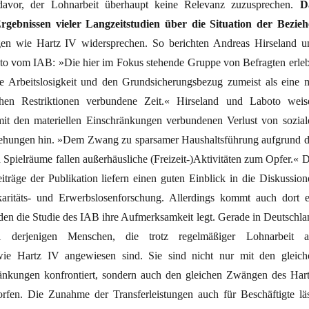
 davor, der Lohnarbeit überhaupt keine Relevanz zuzusprechen.
D
gebnissen vieler Langzeitstudien über die Situation der Bezieh
ngen wie Hartz IV widersprechen. So berichten Andreas Hirseland u
o vom IAB: »Die hier im Fokus stehende Gruppe von Befragten erleb
e Arbeitslosigkeit und den Grundsicherungsbezug zumeist als eine m
glichen Restriktionen verbundene Zeit.« Hirseland und Laboto weis
it den materiellen Einschränkungen verbundenen Verlust von sozial
ehungen hin. »Dem Zwang zu sparsamer Haushaltsführung aufgrund d
n Spielräume fallen außerhäusliche (Freizeit-)Aktivitäten zum Opfer.« D
iträge der Publikation liefern einen guten Einblick in die Diskussion
karitäts- und Erwerbslosenforschung. Allerdings kommt auch dort e
 den die Studie des IAB ihre Aufmerksamkeit legt. Gerade in Deutschla
l derjenigen Menschen, die trotz regelmäßiger Lohnarbeit a
 wie Hartz IV angewiesen sind. Sie sind nicht nur mit den gleich
ränkungen konfrontiert, sondern auch den gleichen Zwängen des Hart
fen. Die Zunahme der Transferleistungen auch für Beschäftigte läs