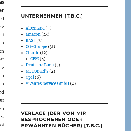
as
er
UNTERNEHMEN [T.B.C.]
nd
te
Alpenland
(5)
amazon
(43)
it
BASF
(2)
en
CG-Gruppe
(31)
en
Charité
(12)
CFM
(4)
er
Deutsche Bank
(3)
ie
McDonald's
(2)
en
Opel
(6)
Vivantes Service GmbH
(4)
in
nd
uf
en
VERLAGE (DER VON MIR
z-
BESPROCHENEN ODER
st
ERWÄHNTEN BÜCHER) [T.B.C.]