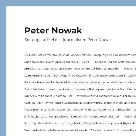
Peter Nowak
Zeitungsartikel des Journalisten Peter Nowak
Die Linie Elsässer-Wertmüller in der antideutschen Bewegung und eine unbeantwor
Aus dem Archiv: Buchtipp: Gegenbilder zur Expo
Telepolis und das verlorene Arc
Appell zur antifaschistischen Zusammenarbeit bei der Bundestagswahl
Mitschni
LOHNARBEIT IN DEUTSCHLAND IM JAHR 2024 – Eine Diskussionsrunde zur Entwickl
Podiumsdiskussion: Medienkritik ist links. Warum wir eine medienkritische Linke br
Das ist Wohnraum, der muss bewohnt werden – Beitrag aus dem Radio Stadtfilter 
Interview mit dem Journalisten Peter Nowak zu einem Film zu dem Buch „Erzählung
Vortrag Peter Nowak – Kurze Geschichte der Antisemitismusdebatte in der deutsche
Neues Buch erschienen: KlassenLos – Sozialer Widerstand von Hartz IV bis zu den 
Onlinedebatte zur Perspektive von Klimaaktivistmus und Beschäftigten
National
Achtung: Mein Mailaccount wurde gehackt. Wenn ihr Mails unter p.nowak@gmx.de
Wenn Arbeitskämpfe für kriminell erklärt werden: 2 Radiointerviews mit mir zur Rep