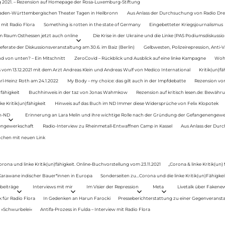
g 2021. – Rezension auf Homepage der Rosa-Luxemburg-Stiftung
Baden-Württembergischen Theater Tagen in Heilbronn
Aus Anlass der Durchsuchung von Radio Drey
 mit Radio Flora
Something is rotten in the state of Germany
Eingebetteter Kriegsjournalismus
im Raum Osthessen jetzt auch online
Die Krise in der Ukraine und die Linke (PAS Podiumsdiskussio
ferate der Diskussionsveranstaltung am 30.6. im Baiz (Berlin)
Gelbwesten, Polizeirepression, Anti-V
 von unten? – Ein Mitschnitt
ZeroCovid – Rückblick und Ausblick auf eine linke Kampagne
Woh
 vom 13.12.2021 mit dem Arzt Andreas Klein und Andreas Wulf von Medico International
Kritik(un)fä
rl-Heinz Roth am 24.1.2022
My Body – my choice: das gilt auch in der Impfdebatte
Rezension von
fähigkeit
Buchhinweis in der taz von Jonas Wahmkow
Rezension auf kritisch lesen.de: Bewähru
e Kritik(un)fähigkeit
Hinweis auf das Buch im ND Immer diese Widersprüche von Felix Klopotek
en-ND
Erinnerung an Lara Melin und ihre wichtige Rolle nach der Gründung der Gefangenengewe
nengewerkschaft
Radio-Interview zu Rheinmetall-Entwaffnen Camp in Kassel
Aus Anlass der Durc
auchen mit neuen Link
orona und linke Kritik(un)fähigkeit. Online-Buchvorstellung vom 23.11.2021
„Corona & linke Kritik(un)
: Karawane indischer Bauer*innen in Europa
Sonderseiten zu…Corona und die linke Kritik(un)Fähigkeit
beiträge
Interviews mit mir
Im Visier der Repression
Meta
Livetalk über Fakene
für Radio Flora
In Gedenken an Harun Farocki
Presseberichterstattung zu einer Gegenveransta
. »Schwurbelei«
Antifa-Prozess in Fulda – Interview mit Radio Flora