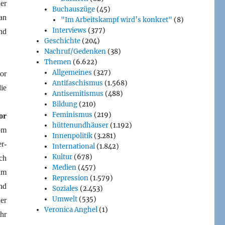
er
Buchauszüge
(45)
an
"Im Arbeitskampf wird’s konkret"
(8)
Interviews
(377)
nd
Geschichte
(204)
Nachruf/Gedenken
(38)
Themen
(6.622)
Allgemeines
(327)
or
Antifaschismus
(1.568)
ie
Antisemitismus
(488)
Bildung
(210)
Feminismus
(219)
or
hüttenundhäuser
(1.192)
om
Innenpolitik
(3.281)
r-
International
(1.842)
Kultur
(678)
ch
Medien
(457)
um
Repression
(1.579)
nd
Soziales
(2.453)
Umwelt
(535)
er
Veronica Anghel
(1)
hr