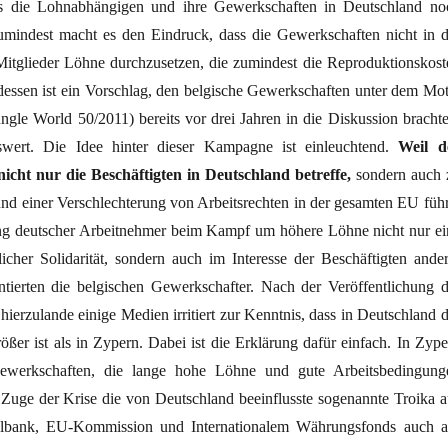
ss die Lohn­abhängigen und ihre Gewerkschaften in Deutschland no
Zumindest macht es den Eindruck, dass die Gewerkschaften nicht in d
 Mitglieder Löhne durchzusetzen, die zumindest die Reproduktionskost
dessen ist ein Vorschlag, den belgische Gewerkschaften unter dem Mot
ngle World 50/2011) bereits vor drei Jahren in die Diskussion brachte
wert. Die Idee hinter dieser Kampagne ist einleuchtend.
Weil d
icht nur die Beschäftigten in Deutschland betreffe,
sondern auch 
nd einer Verschlechterung von Arbeitsrechten in der gesamten EU führ
ung deutscher Arbeitnehmer beim Kampf um höhere Löhne nicht nur ei
icher Solidarität, sondern auch im Interesse der Beschäftigten ander
ierten die belgischen Gewerkschafter. Nach der Veröffentlichung d
erzulande einige Medien irritiert zur Kenntnis, dass in Deutschland d
ößer ist als in Zypern. Dabei ist die Erklärung dafür einfach. In Zype
 Gewerkschaften, die lange hohe Löhne und gute Arbeitsbedingung
m Zuge der Krise die von Deutschland beeinflusste sogenannte Troika a
albank, EU-Kommission und Internationalem Währungsfonds auch a