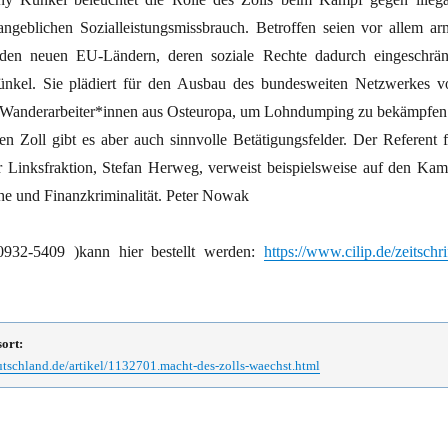
ngeblichen Sozialleistungsmissbrauch. Betroffen seien vor allem ar
den neuen EU-Ländern, deren soziale Rechte dadurch eingeschrän
Künkel. Sie plädiert für den Ausbau des bundesweiten Netzwerkes v
r Wanderarbeiter*innen aus Osteuropa, um Lohndumping zu bekämpfen
en Zoll gibt es aber auch sinnvolle Betätigungsfelder. Der Referent f
r Linksfraktion, Stefan Herweg, verweist beispielsweise auf den Kam
e und Finanzkriminalität. Peter Nowak
0932-5409 )kann hier bestellt werden:
https://www.cilip.de/zeitschri
sort:
tschland.de/artikel/1132701.macht-des-zolls-waechst.html