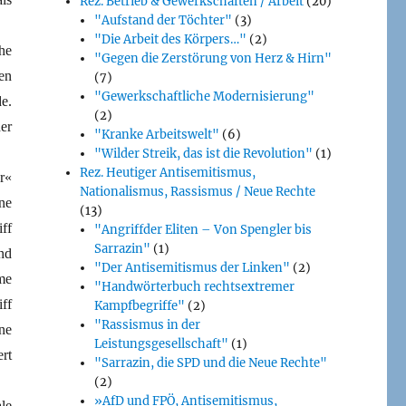
Rez. Betrieb & Gewerkschaften / Arbeit
(20)
Bücher)
"Aufstand der Töchter"
(3)
"Die Arbeit des Körpers…"
(2)
he
"Gegen die Zerstörung von Herz & Hirn"
en
(7)
"Gewerkschaftliche Modernisierung"
e.
(2)
er
"Kranke Arbeitswelt"
(6)
"Wilder Streik, das ist die Revolution"
(1)
Rez. Heutiger Antisemitismus,
r«
Nationalismus, Rassismus / Neue Rechte
ne
(13)
ff
"Angriffder Eliten – Von Spengler bis
Sarrazin"
(1)
nd
"Der Antisemitismus der Linken"
(2)
me
"Handwörterbuch rechtsextremer
ff
Kampfbegriffe"
(2)
"Rassismus in der
ne
Leistungsgesellschaft"
(1)
rt
"Sarrazin, die SPD und die Neue Rechte"
(2)
»AfD und FPÖ, Antisemitismus,
le