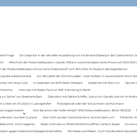
tete Frage
Ein Gespräch in der aktuellen Ausstellung von Ferdinand Dölberg in der Galerie Anton J
hiv
Mitschnitt der Podiumsdiskussion: Gewalt, Militanz und emanzipatorische Praxis vom 19.10.2015 i
tt der Podiumsdiskussion Armut ohne Widerstand? vom 18.9..2024 im Museum des Kapitalismus
ung des Arbeitsmarktes
Zur Aktualität der Zimmerwalder – mein Aufsatz in neuerschienen Buch St
auchen mit neuen Link
In Gedenken am Rolf-Dieter Missbach
Solidarität mit Stern e.V.
Spuren d
Winterthur
Interview mit Radio Flora zur RAF-Fahndung in Berlin
 zur Sache“ von Stephanie Bart
Diskussion mit Sabine Schiffer, Justus von Daniels und mir im Podc
n Linken am 31.1.2024 in Ludwigshafen
Polizeigewalt oder der Schutzmann als Putzmann
Teuerungsprotesten
War das schon der heiße Herbst? (PAS Podiumsdiskussion, Berlin 16/02/23
e Revision: aus Kein Zustand
„Wer nicht aus der Geschichte lernt, kommt darin um“
Filmkritik: »
 bekommt, nicht reagieren
Radio-Interview zu Rheinmetall-Entwaffnen Camp in Kassel
Corona u
ression gegen italienische Basisgewerkschaften
Mit Maske und Plakat – Zum Tod des Aktionskünstler