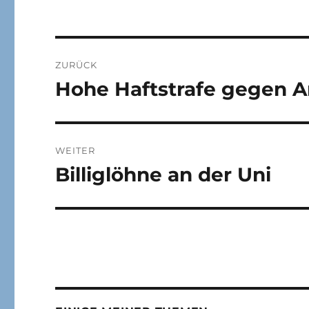
Beitragsnavigation
ZURÜCK
Hohe Haftstrafe gegen An
Vorheriger
Beitrag:
WEITER
Billiglöhne an der Uni
Nächster
Beitrag: