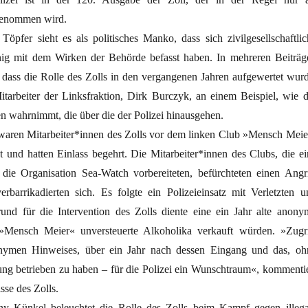
genommen wird.
Töpfer sieht es als politisches Manko, dass sich zivilgesellschaftlic
ig mit dem Wirken der Behörde befasst haben. In mehreren Beiträg
 dass die Rolle des Zolls in den vergangenen Jahren aufgewertet wurd
itarbeiter der Linksfraktion, Dirk Burczyk, an einem Beispiel, wie d
n wahrnimmt, die über die der Polizei hinausgehen.
aren Mitarbeiter*innen des Zolls vor dem linken Club »Mensch Meie
t und hatten Einlass begehrt. Die Mitarbeiter*innen des Clubs, die ei
ür die Organisation Sea-Watch vorbereiteten, befürchteten einen Angri
barrikadierten sich. Es folgte ein Polizeieinsatz mit Verletzten u
nd für die Intervention des Zolls diente eine ein Jahr alte anony
Mensch Meier« unversteuerte Alkoholika verkauft würden. »Zugri
nymen Hinweises, über ein Jahr nach dessen Eingang und das, oh
ung betrieben zu haben – für die Polizei ein Wunschtraum«, kommentie
se des Zolls.
nny Künkel beleuchtet die Rolle des Zolls beim Kampf gegen illega