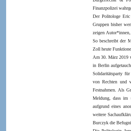
Finanzpolizei wahr
Der Politologe Eric 
Gruppen bisher wen
zeigen Autor*innen,
So beschreibt der M
Zoll heute Funktione
Am 30. März 2019 w
in Berlin aufgetauch
Solidaritätsparty f
von Rechten und ver
Festnahmen. Als Gru
Meldung, dass im »
aufgrund eines ano
weitere Sachaufklär
Burczyk die Befugnis
Die Politologin Je