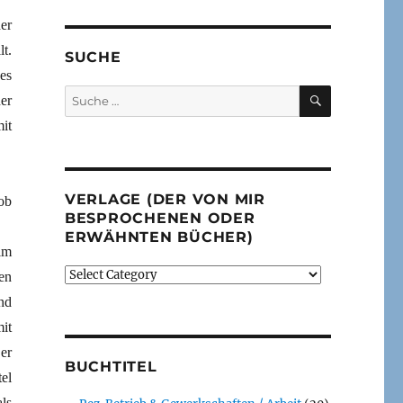
er
t.
SUCHE
es
SUCHEN
Suche
er
nach:
it
VERLAGE (DER VON MIR
ob
BESPROCHENEN ODER
ERWÄHNTEN BÜCHER)
im
Verlage
en
(der
nd
von
it
mir
besprochenen
er
BUCHTITEL
oder
tel
erwähnten
ls