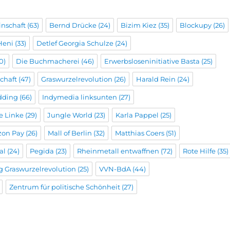
inschaft
(63)
Bernd Drücke
(24)
Bizim Kiez
(35)
Blockupy
(26)
Heni
(33)
Detlef Georgia Schulze
(24)
0)
Die Buchmacherei
(46)
Erwerbsloseninitiative Basta
(25)
chaft
(47)
Graswurzelrevolution
(26)
Harald Rein
(24)
dding
(66)
Indymedia linksunten
(27)
he Linke
(29)
Jungle World
(23)
Karla Pappel
(25)
on Pay
(26)
Mall of Berlin
(32)
Matthias Coers
(51)
al
(24)
Pegida
(23)
Rheinmetall entwaffnen
(72)
Rote Hilfe
(35)
g Graswurzelrevolution
(25)
VVN-BdA
(44)
Zentrum für politische Schönheit
(27)