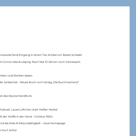
anizewski fand Eingang in einem Taz-Artikel von Beate Scheder
m Conne Island-Leipzig: Nach fast 10 Jahren noch interessant.
erben und Sterben lassen
er Solidarität – Neues Buch vom Verlag „Die Buchmacherei“
ast des Deutschlandfunk:
Podcast: Laues Lüftchen statt Heißer Herbst
Mit der Waffe in der Hand – Cottbus 1920«.
nd die linke Kritik(un)dähigkeit – neue Homepage
s Kurt Jotter