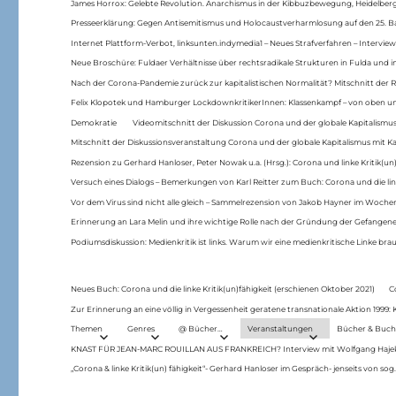
James Horrox: Gelebte Revolution. Anarchismus in der Kibbuzbewegung, Heidelber
Presseerklärung: Gegen Antisemitismus und Holocaustverharmlosung auf den 25. 
Internet Plattform-Verbot, linksunten.indymedia1 – Neues Strafverfahren – Interview
Neue Broschüre: Fuldaer Verhältnisse über rechtsradikale Strukturen in Fulda und 
Nach der Corona-Pandemie zurück zur kapitalistischen Normalität? Mitschnitt der Re
Felix Klopotek und Hamburger LockdownkritikerInnen: Klassenkampf – von oben und
Demokratie
Videomitschnitt der Diskussion Corona und der globale Kapitalismus
Mitschnitt der Diskussionsveranstaltung Corona und der globale Kapitalismus mit Ka
Rezension zu Gerhard Hanloser, Peter Nowak u.a. (Hrsg.): Corona und linke Kritik(un)
Versuch eines Dialogs – Bemerkungen von Karl Reitter zum Buch: Corona und die link
Vor dem Virus sind nicht alle gleich – Sammelrezension von Jakob Hayner im Woch
Erinnerung an Lara Melin und ihre wichtige Rolle nach der Gründung der Gefange
Podiumsdiskussion: Medienkritik ist links. Warum wir eine medienkritische Linke br
Neues Buch: Corona und die linke Kritik(un)fähigkeit (erschienen Oktober 2021)
C
Zur Erinnerung an eine völlig in Vergessenheit geratene transnationale Aktion 1999
Themen
Genres
@ Bücher…
Veranstaltungen
Bücher & Buch
KNAST FÜR JEAN-MARC ROUILLAN AUS FRANKREICH? Interview mit Wolfgang Hajek 
„Corona & linke Kritik(un) fähigkeit“- Gerhard Hanloser im Gespräch- jenseits von sog