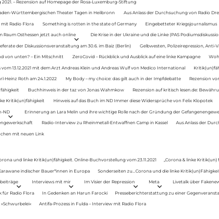
g 2021. – Rezension auf Homepage der Rosa-Luxemburg-Stiftung
Baden-Württembergischen Theater Tagen in Heilbronn
Aus Anlass der Durchsuchung von Radio Drey
 mit Radio Flora
Something is rotten in the state of Germany
Eingebetteter Kriegsjournalismus
im Raum Osthessen jetzt auch online
Die Krise in der Ukraine und die Linke (PAS Podiumsdiskussio
ferate der Diskussionsveranstaltung am 30.6. im Baiz (Berlin)
Gelbwesten, Polizeirepression, Anti-V
 von unten? – Ein Mitschnitt
ZeroCovid – Rückblick und Ausblick auf eine linke Kampagne
Woh
 vom 13.12.2021 mit dem Arzt Andreas Klein und Andreas Wulf von Medico International
Kritik(un)fä
rl-Heinz Roth am 24.1.2022
My Body – my choice: das gilt auch in der Impfdebatte
Rezension von
fähigkeit
Buchhinweis in der taz von Jonas Wahmkow
Rezension auf kritisch lesen.de: Bewähru
e Kritik(un)fähigkeit
Hinweis auf das Buch im ND Immer diese Widersprüche von Felix Klopotek
en-ND
Erinnerung an Lara Melin und ihre wichtige Rolle nach der Gründung der Gefangenengewe
nengewerkschaft
Radio-Interview zu Rheinmetall-Entwaffnen Camp in Kassel
Aus Anlass der Durc
auchen mit neuen Link
orona und linke Kritik(un)fähigkeit. Online-Buchvorstellung vom 23.11.2021
„Corona & linke Kritik(un)
: Karawane indischer Bauer*innen in Europa
Sonderseiten zu…Corona und die linke Kritik(un)Fähigkeit
beiträge
Interviews mit mir
Im Visier der Repression
Meta
Livetalk über Fakene
für Radio Flora
In Gedenken an Harun Farocki
Presseberichterstattung zu einer Gegenveransta
. »Schwurbelei«
Antifa-Prozess in Fulda – Interview mit Radio Flora