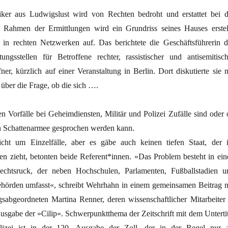
ker aus Ludwigslust wird von Rechten bedroht und erstattet bei d
 Rahmen der Ermittlungen wird ein Grundriss seines Hauses erstell
r in rechten Netzwerken auf. Das berichtete die Geschäftsführerin d
ngsstellen für Betroffene rechter, rassistischer und antisemitisch
er, kürzlich auf einer Veranstaltung in Berlin. Dort diskutierte sie m
über die Frage, ob die sich ….
n Vorfälle bei Geheimdiensten, Militär und Polizei Zufälle sind oder 
en Schattenarmee gesprochen werden kann.
icht um Einzelfälle, aber es gäbe auch keinen tiefen Staat, der 
en zieht, betonten beide Referent*innen. »Das Problem besteht in ein
 Rechtsruck, der neben Hochschulen, Parlamenten, Fußballstadien u
hörden umfasst«, schreibt Wehrhahn in einem gemeinsamen Beitrag m
sabgeordneten Martina Renner, deren wissenschaftlicher Mitarbeiter 
e Ausgabe der »Cilip«. Schwerpunktthema der Zeitschrift mit dem Unterti
lizei ist in der 120. Ausgabe der Zoll, der in der Regel nur a