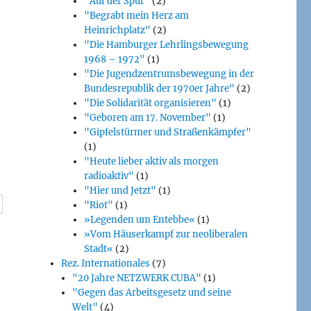
"Auf der Spur"
(2)
"Begrabt mein Herz am
Heinrichplatz"
(2)
"Die Hamburger Lehrlingsbewegung
1968 – 1972"
(1)
"Die Jugendzentrumsbewegung in der
Bundesrepublik der 1970er Jahre"
(2)
"Die Solidarität organisieren"
(1)
"Geboren am 17. November"
(1)
"Gipfelstürmer und Straßenkämpfer"
(1)
"Heute lieber aktiv als morgen
radioaktiv"
(1)
"Hier und Jetzt"
(1)
"Riot"
(1)
»Legenden um Entebbe«
(1)
»Vom Häuserkampf zur neoliberalen
Stadt«
(2)
Rez. Internationales
(7)
"20 Jahre NETZWERK CUBA"
(1)
"Gegen das Arbeitsgesetz und seine
Welt"
(4)