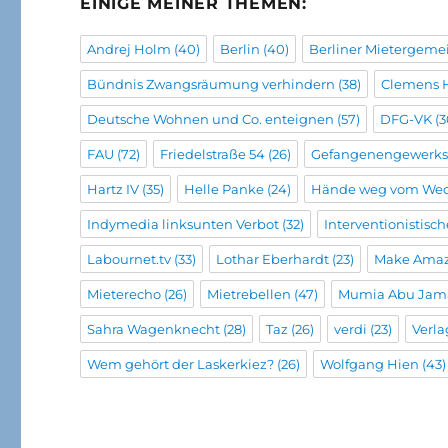
EINIGE MEINER THEMEN:
Andrej Holm
(40)
Berlin
(40)
Berliner Mietergeme
Bündnis Zwangsräumung verhindern
(38)
Clemens 
Deutsche Wohnen und Co. enteignen
(57)
DFG-VK
(3
FAU
(72)
Friedelstraße 54
(26)
Gefangenengewerks
Hartz IV
(35)
Helle Panke
(24)
Hände weg vom We
Indymedia linksunten Verbot
(32)
Interventionistisc
Labournet.tv
(33)
Lothar Eberhardt
(23)
Make Amaz
Mieterecho
(26)
Mietrebellen
(47)
Mumia Abu Jam
Sahra Wagenknecht
(28)
Taz
(26)
verdi
(23)
Verla
Wem gehört der Laskerkiez?
(26)
Wolfgang Hien
(43)