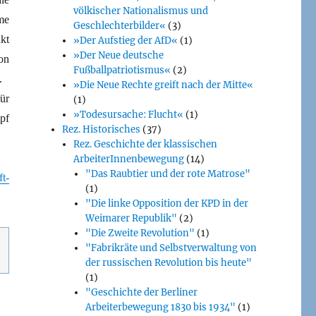
völkischer Nationalismus und
me
Geschlechterbilder«
(3)
kt
»Der Aufstieg der AfD«
(1)
»Der Neue deutsche
on
Fußballpatriotismus«
(2)
.
»Die Neue Rechte greift nach der Mitte«
ür
(1)
»Todesursache: Flucht«
(1)
pf
Rez. Historisches
(37)
Rez. Geschichte der klassischen
ArbeiterInnenbewegung
(14)
"Das Raubtier und der rote Matrose"
ft-
(1)
"Die linke Opposition der KPD in der
Weimarer Republik"
(2)
"Die Zweite Revolution"
(1)
"Fabrikräte und Selbstverwaltung von
der russischen Revolution bis heute"
(1)
"Geschichte der Berliner
Arbeiterbewegung 1830 bis 1934"
(1)