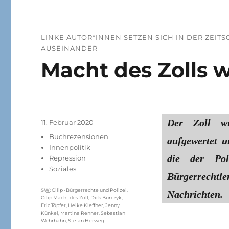
LINKE AUTOR*INNEN SETZEN SICH IN DER ZEITS
AUSEINANDER
Macht des Zolls 
Der Zoll w
Veröffentlicht
11. Februar 2020
am
Kategorien
Buchrezensionen
aufgewertet 
Innenpolitik
die der Pol
Repression
Soziales
Bürgerrecht
Schlagwörter
SW
:
Cilip -Bürgerrechte und Polizei
,
Nachrichten.
Cilip Macht des Zoll
,
Dirk Burczyk
,
Eric Töpfer
,
Heike Kleffner
,
Jenny
Künkel
,
Martina Renner
,
Sebastian
Wehrhahn
,
Stefan Herweg