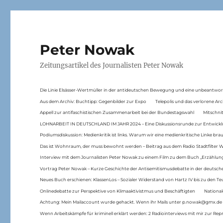
Peter Nowak
Zeitungsartikel des Journalisten Peter Nowak
Die Linie Elsässer-Wertmüller in der antideutschen Bewegung und eine unbeantwor
Aus dem Archiv: Buchtipp: Gegenbilder zur Expo
Telepolis und das verlorene Arc
Appell zur antifaschistischen Zusammenarbeit bei der Bundestagswahl
Mitschni
LOHNARBEIT IN DEUTSCHLAND IM JAHR 2024 – Eine Diskussionsrunde zur Entwickl
Podiumsdiskussion: Medienkritik ist links. Warum wir eine medienkritische Linke br
Das ist Wohnraum, der muss bewohnt werden – Beitrag aus dem Radio Stadtfilter 
Interview mit dem Journalisten Peter Nowak zu einem Film zu dem Buch „Erzählung
Vortrag Peter Nowak – Kurze Geschichte der Antisemitismusdebatte in der deutsche
Neues Buch erschienen: KlassenLos – Sozialer Widerstand von Hartz IV bis zu den 
Onlinedebatte zur Perspektive von Klimaaktivistmus und Beschäftigten
National
Achtung: Mein Mailaccount wurde gehackt. Wenn ihr Mails unter p.nowak@gmx.de
Wenn Arbeitskämpfe für kriminell erklärt werden: 2 Radiointerviews mit mir zur Rep