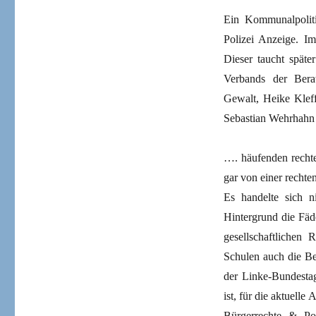
Ein Kommunalpoliti
Polizei Anzeige. Im
Dieser taucht späte
Verbands der Beratu
Gewalt, Heike Kleffn
Sebastian Wehrhahn 
…. häufenden rechte
gar von einer recht
Es handelte sich n
Hintergrund die Fäd
gesellschaftlichen
Schulen auch die Be
der Linke-Bundestag
ist, für die aktuell
Bürgerrechte & Po