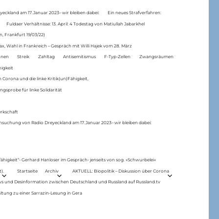
eckland am 17.Januar 2023– wir bleiben dabei:
Ein neues Strafverfahren:
Fuldaer Verhältnisse: 13. April: 4 Todestag von Matiul­lah Jabarkhel
n, Frankfurt 19/03/22)
ax, Wahl in Frankreich – Gespräch mit Willi Hajek vom 28. März
nen
Streik
Zahltag
Antisemitismus
F-Typ-Zellen
Zwangsräumen
higkeit
 Corona und die linke Kritik(un)Fähigkeit,
ngsprobe für linke Solidarität
rkschaft
hsuchung von Radio Dreyeckland am 17.Januar 2023– wir bleiben dabei:
 fähigkeit“- Gerhard Hanloser im Gespräch- jenseits von sog. »Schwurbelei«
).
Startseite
Archiv
AKTUELL: Biopolitik – Diskussion über Corona
ws und Desinformation zwischen Deutschland und Russland auf Russland.tv
ltung zu einer Sarrazin-Lesung in Gera