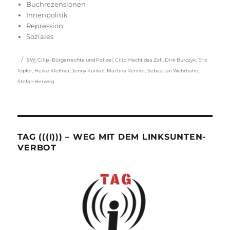
am
Buchrezensionen
Innenpolitik
Repression
Soziales
Schlagwörter
SW
:
Cilip -Bürgerrechte und Polizei
,
Cilip Macht des Zoll
,
Dirk Burczyk
,
Eric
Töpfer
,
Heike Kleffner
,
Jenny Künkel
,
Martina Renner
,
Sebastian Wehrhahn
,
Stefan Herweg
TAG (((I))) – WEG MIT DEM LINKSUNTEN-
VERBOT