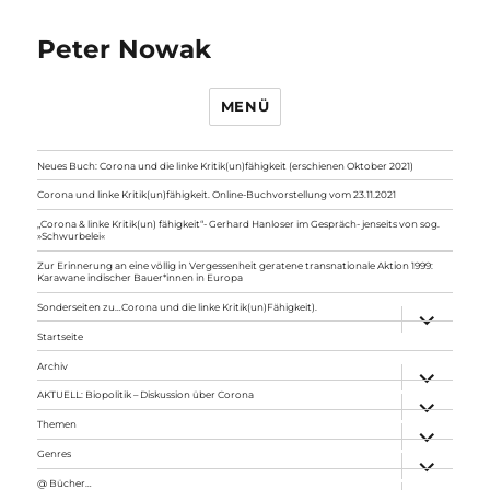
Peter Nowak
MENÜ
Neues Buch: Corona und die linke Kritik(un)fähigkeit (erschienen Oktober 2021)
Corona und linke Kritik(un)fähigkeit. Online-Buchvorstellung vom 23.11.2021
„Corona & linke Kritik(un) fähigkeit“- Gerhard Hanloser im Gespräch- jenseits von sog.
»Schwurbelei«
Zur Erinnerung an eine völlig in Vergessenheit geratene transnationale Aktion 1999:
Karawane indischer Bauer*innen in Europa
Sonderseiten zu…Corona und die linke Kritik(un)Fähigkeit).
Unterme
anzeigen
Startseite
Archiv
Unterme
anzeigen
AKTUELL: Biopolitik – Diskussion über Corona
Unterme
anzeigen
Themen
Unterme
anzeigen
Genres
Unterme
anzeigen
@ Bücher…
Unterme