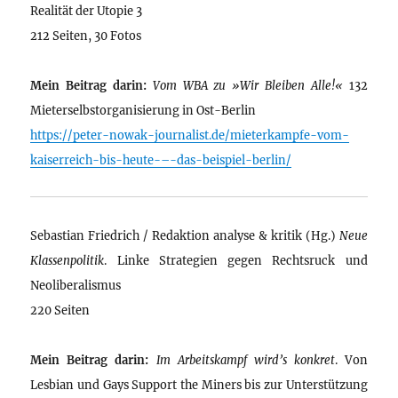
Realität der Utopie 3
212 Seiten, 30 Fotos
Mein Beitrag darin:
Vom WBA zu »Wir Bleiben Alle!«
132
Mieterselbstorganisierung in Ost-Berlin
https://peter-nowak-journalist.de/mieterkampfe-vom-
kaiserreich-bis-heute-–-das-beispiel-berlin/
Sebastian Friedrich / Redaktion analyse & kritik (Hg.)
Neue
Klassenpolitik
. Linke Strategien gegen Rechtsruck und
Neoliberalismus
220 Seiten
Mein Beitrag darin:
Im Arbeitskampf wird’s konkret
. Von
Lesbian und Gays Support the Miners bis zur Unterstützung