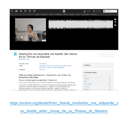
https://archive.org/details/Peter_Nowak_Geschichte_von_indymedia_v
on_Seattle_ueber_Genua_bis_zu_Thomas_de_Maiziere