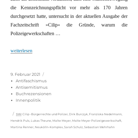
die Kennzeichnungspflicht vor mehr als 170 Jahren
durchgesetzt hatte, untersucht in der aktuellen Ausgabe der
Fachzeitschrift »Cilip« die Gründe, warum die
Polizeigewerkschaften …
„Wie rechts sind die Sicherheitsbehörden?“
weiterlesen
Veröffentlicht
Kategorien
9. Februar 2021
am
Antifaschismus
Antisemitismus
Buchrezensionen
Innenpolitik
Schlagwörter
SW
:
Cilip -Bürgerrechte und Polizei
,
Dirk Burczyk
,
Franziska Nedelmann
,
Hendrik Puls
,
Lukas Theune
,
Malte Meyer
,
Malte Meyer Polizeigewerkschaft
,
Martina Renner
,
Neukölln-Komplex
,
Sarah Schulz
,
Sebastian Wehrhahn