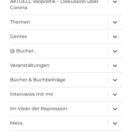
AKTUELL: Biopolitik – Diskussion über
anzeigen
Corona
Unterme
Themen
anzeigen
Unterme
Genres
anzeigen
Unterme
@ Bücher…
anzeigen
Unterme
Veranstaltungen
anzeigen
Unterme
Bücher & Buchbeiträge
anzeigen
Unterme
Interviews mit mir
anzeigen
Unterme
Im Visier der Repression
anzeigen
Unterme
Meta
anzeigen