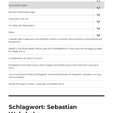
anzeigen
Veranstaltungen
Unterme
anzeigen
Bücher & Buchbeiträge
Unterme
anzeigen
Interviews mit mir
Unterme
anzeigen
Im Visier der Repression
Unterme
anzeigen
Meta
Unterme
anzeigen
Livetalk über Fakenews und Desinformation zwischen Deutschland und Russland auf
Russland.tv
KNAST FÜR JEAN-MARC ROUILLAN AUS FRANKREICH? Interview mit Wolfgang Hajek
für Radio Flora
In Gedenken an Harun Farocki
Presseberichterstattung zu einer Gegenveranstaltung zu einer Sarrazin-Lesung in
Gera
„Corona & linke Kritik(un) fähigkeit“- Gerhard Hanloser im Gespräch- jenseits von sog.
»Schwurbelei«
Antifa-Prozess in Fulda – Interview mit Radio Flora
Schlagwort:
Sebastian