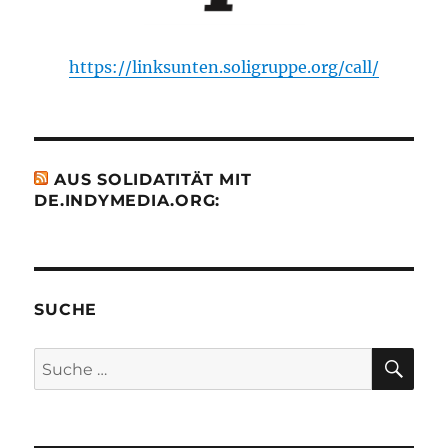
https://linksunten.soligruppe.org/call/
AUS SOLIDATITÄT MIT
DE.INDYMEDIA.ORG:
SUCHE
SU
Suche
nach: