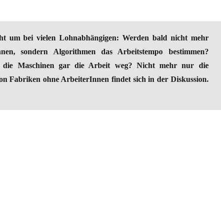
ht um bei vielen Lohnabhängigen: Werden bald nicht mehr
Innen, sondern Algorithmen das Arbeitstempo bestimmen?
die Maschinen gar die Arbeit weg? Nicht mehr nur die
on Fabriken ohne ArbeiterInnen findet sich in der Diskussion.
thias Martin Becker kritisiert den Digitalisierungsdiskurs“