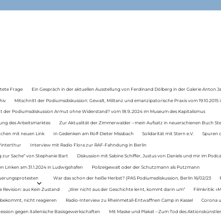
tete Frage
Ein Gespräch in der aktuellen Ausstellung von Ferdinand Dölberg in der Galerie Anton J
hiv
Mitschnitt der Podiumsdiskussion: Gewalt, Militanz und emanzipatorische Praxis vom 19.10.2015 i
tt der Podiumsdiskussion Armut ohne Widerstand? vom 18.9..2024 im Museum des Kapitalismus
ung des Arbeitsmarktes
Zur Aktualität der Zimmerwalder – mein Aufsatz in neuerschienen Buch St
auchen mit neuen Link
In Gedenken am Rolf-Dieter Missbach
Solidarität mit Stern e.V.
Spuren d
Winterthur
Interview mit Radio Flora zur RAF-Fahndung in Berlin
 zur Sache“ von Stephanie Bart
Diskussion mit Sabine Schiffer, Justus von Daniels und mir im Podc
n Linken am 31.1.2024 in Ludwigshafen
Polizeigewalt oder der Schutzmann als Putzmann
Teuerungsprotesten
War das schon der heiße Herbst? (PAS Podiumsdiskussion, Berlin 16/02/23
e Revision: aus Kein Zustand
„Wer nicht aus der Geschichte lernt, kommt darin um“
Filmkritik: »
 bekommt, nicht reagieren
Radio-Interview zu Rheinmetall-Entwaffnen Camp in Kassel
Corona u
ression gegen italienische Basisgewerkschaften
Mit Maske und Plakat – Zum Tod des Aktionskünstler