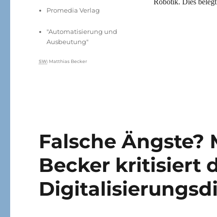
Robotik. Dies beleg
Promedia Verlag
"Automatisierung und
Ausbeutung"
Schlagwörter
SW
:
Matthias Becker
Falsche Ängste? 
Becker kritisiert 
Digitalisierungsd