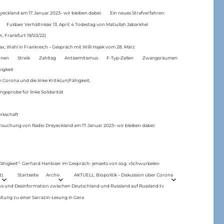
eckland am 17.Januar 2023– wir bleiben dabei:
Ein neues Strafverfahren:
Fuldaer Verhältnisse: 13. April: 4 Todestag von Matiul­lah Jabarkhel
n, Frankfurt 19/03/22)
ax, Wahl in Frankreich – Gespräch mit Willi Hajek vom 28. März
nen
Streik
Zahltag
Antisemitismus
F-Typ-Zellen
Zwangsräumen
higkeit
 Corona und die linke Kritik(un)Fähigkeit,
ngsprobe für linke Solidarität
rkschaft
hsuchung von Radio Dreyeckland am 17.Januar 2023– wir bleiben dabei:
 fähigkeit“- Gerhard Hanloser im Gespräch- jenseits von sog. »Schwurbelei«
).
Startseite
Archiv
AKTUELL: Biopolitik – Diskussion über Corona
ws und Desinformation zwischen Deutschland und Russland auf Russland.tv
ltung zu einer Sarrazin-Lesung in Gera