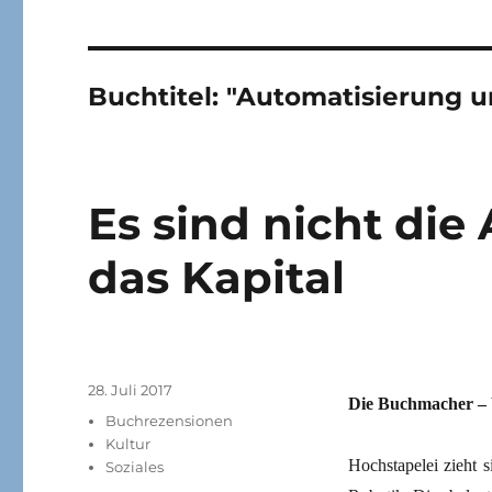
Buchtitel:
"Automatisierung 
Es sind nicht die 
das Kapital
Veröffentlicht
28. Juli 2017
Die Buchmacher – 
am
Kategorien
Buchrezensionen
Kultur
Hochstapelei zieht 
Soziales