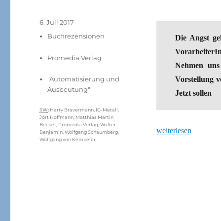
Veröffentlicht
6. Juli 2017
am
Kategorien
Buchrezensionen
Die Angst ge
Vorarbeiter
Promedia Verlag
Nehmen uns 
"Automatisierung und
Vorstellung v
Ausbeutung"
Jetzt sollen
Schlagwörter
SW
:
Harry Bravermann
,
IG-Metall
,
Jört Hoffmann
,
Matthias Martin
Becker
,
Promedia Verlag
,
Walter
„Falsche Ängste? Mat
weiterlesen
Benjamin
,
Wolfgang Schaumberg
,
Wolfgang von Kempeler