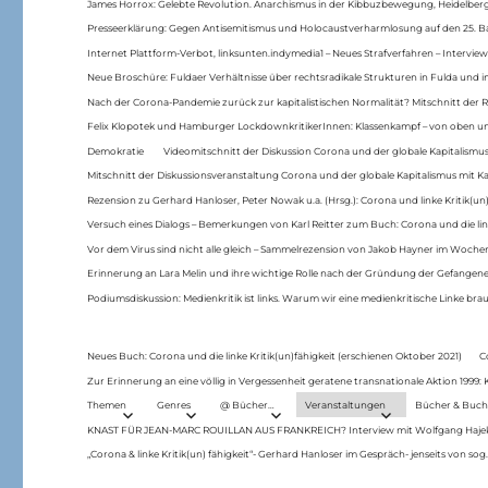
James Horrox: Gelebte Revolution. Anarchismus in der Kibbuzbewegung, Heidelber
Presseerklärung: Gegen Antisemitismus und Holocaustverharmlosung auf den 25. 
Internet Plattform-Verbot, linksunten.indymedia1 – Neues Strafverfahren – Interview
Neue Broschüre: Fuldaer Verhältnisse über rechtsradikale Strukturen in Fulda und 
Nach der Corona-Pandemie zurück zur kapitalistischen Normalität? Mitschnitt der Re
Felix Klopotek und Hamburger LockdownkritikerInnen: Klassenkampf – von oben und
Demokratie
Videomitschnitt der Diskussion Corona und der globale Kapitalismus
Mitschnitt der Diskussionsveranstaltung Corona und der globale Kapitalismus mit Ka
Rezension zu Gerhard Hanloser, Peter Nowak u.a. (Hrsg.): Corona und linke Kritik(un)
Versuch eines Dialogs – Bemerkungen von Karl Reitter zum Buch: Corona und die link
Vor dem Virus sind nicht alle gleich – Sammelrezension von Jakob Hayner im Woch
Erinnerung an Lara Melin und ihre wichtige Rolle nach der Gründung der Gefange
Podiumsdiskussion: Medienkritik ist links. Warum wir eine medienkritische Linke br
Neues Buch: Corona und die linke Kritik(un)fähigkeit (erschienen Oktober 2021)
C
Zur Erinnerung an eine völlig in Vergessenheit geratene transnationale Aktion 1999
Themen
Genres
@ Bücher…
Veranstaltungen
Bücher & Buch
KNAST FÜR JEAN-MARC ROUILLAN AUS FRANKREICH? Interview mit Wolfgang Hajek 
„Corona & linke Kritik(un) fähigkeit“- Gerhard Hanloser im Gespräch- jenseits von sog