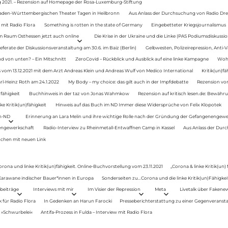
g 2021. – Rezension auf Homepage der Rosa-Luxemburg-Stiftung
Baden-Württembergischen Theater Tagen in Heilbronn
Aus Anlass der Durchsuchung von Radio Drey
 mit Radio Flora
Something is rotten in the state of Germany
Eingebetteter Kriegsjournalismus
im Raum Osthessen jetzt auch online
Die Krise in der Ukraine und die Linke (PAS Podiumsdiskussio
ferate der Diskussionsveranstaltung am 30.6. im Baiz (Berlin)
Gelbwesten, Polizeirepression, Anti-V
 von unten? – Ein Mitschnitt
ZeroCovid – Rückblick und Ausblick auf eine linke Kampagne
Woh
 vom 13.12.2021 mit dem Arzt Andreas Klein und Andreas Wulf von Medico International
Kritik(un)fä
rl-Heinz Roth am 24.1.2022
My Body – my choice: das gilt auch in der Impfdebatte
Rezension von
fähigkeit
Buchhinweis in der taz von Jonas Wahmkow
Rezension auf kritisch lesen.de: Bewähru
e Kritik(un)fähigkeit
Hinweis auf das Buch im ND Immer diese Widersprüche von Felix Klopotek
en-ND
Erinnerung an Lara Melin und ihre wichtige Rolle nach der Gründung der Gefangenengewe
nengewerkschaft
Radio-Interview zu Rheinmetall-Entwaffnen Camp in Kassel
Aus Anlass der Durc
auchen mit neuen Link
orona und linke Kritik(un)fähigkeit. Online-Buchvorstellung vom 23.11.2021
„Corona & linke Kritik(un)
: Karawane indischer Bauer*innen in Europa
Sonderseiten zu…Corona und die linke Kritik(un)Fähigkeit
beiträge
Interviews mit mir
Im Visier der Repression
Meta
Livetalk über Fakene
für Radio Flora
In Gedenken an Harun Farocki
Presseberichterstattung zu einer Gegenveransta
. »Schwurbelei«
Antifa-Prozess in Fulda – Interview mit Radio Flora