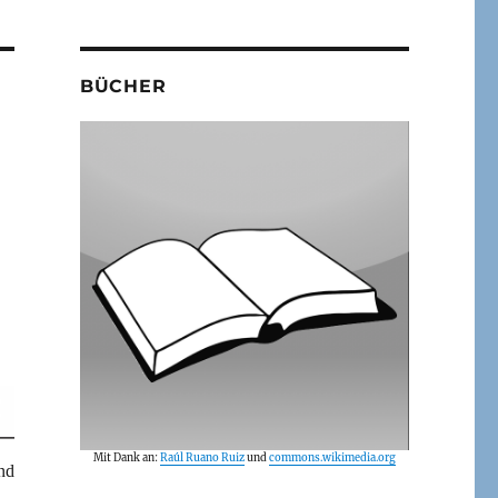
BÜCHER
Mit Dank an:
Raúl Ruano Ruiz
und
commons.wikimedia.org
nd