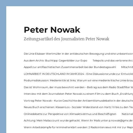
Peter Nowak
Zeitungsartikel des Journalisten Peter Nowak
Die Linie Elsässer-Wertmüller in der antideutschen Bewegung und eine unbeantwor
Aus dem Archiv: Buchtipp: Gegenbilder zur Expo
Telepolis und das verlorene Arc
Appell zur antifaschistischen Zusammenarbeit bei der Bundestagswahl
Mitschni
LOHNARBEIT IN DEUTSCHLAND IM JAHR 2024 – Eine Diskussionsrunde zur Entwickl
Podiumsdiskussion: Medienkritik ist links. Warum wir eine medienkritische Linke br
Das ist Wohnraum, der muss bewohnt werden – Beitrag aus dem Radio Stadtfilter 
Interview mit dem Journalisten Peter Nowak zu einem Film zu dem Buch „Erzählung
Vortrag Peter Nowak – Kurze Geschichte der Antisemitismusdebatte in der deutsche
Neues Buch erschienen: KlassenLos – Sozialer Widerstand von Hartz IV bis zu den 
Onlinedebatte zur Perspektive von Klimaaktivistmus und Beschäftigten
National
Achtung: Mein Mailaccount wurde gehackt. Wenn ihr Mails unter p.nowak@gmx.de
Wenn Arbeitskämpfe für kriminell erklärt werden: 2 Radiointerviews mit mir zur Rep