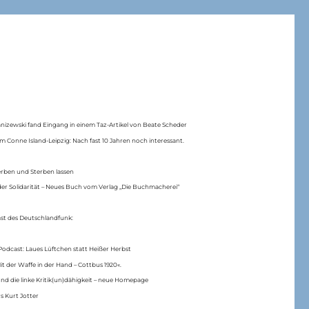
anizewski fand Eingang in einem Taz-Artikel von Beate Scheder
m Conne Island-Leipzig: Nach fast 10 Jahren noch interessant.
erben und Sterben lassen
er Solidarität – Neues Buch vom Verlag „Die Buchmacherei“
ast des Deutschlandfunk:
Podcast: Laues Lüftchen statt Heißer Herbst
Mit der Waffe in der Hand – Cottbus 1920«.
nd die linke Kritik(un)dähigkeit – neue Homepage
s Kurt Jotter