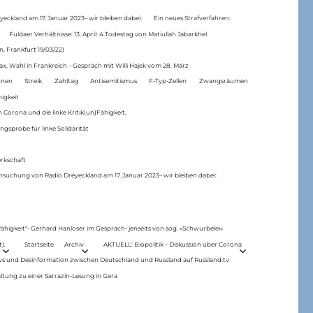
eckland am 17.Januar 2023– wir bleiben dabei:
Ein neues Strafverfahren:
Fuldaer Verhältnisse: 13. April: 4 Todestag von Matiul­lah Jabarkhel
n, Frankfurt 19/03/22)
ax, Wahl in Frankreich – Gespräch mit Willi Hajek vom 28. März
nen
Streik
Zahltag
Antisemitismus
F-Typ-Zellen
Zwangsräumen
higkeit
 Corona und die linke Kritik(un)Fähigkeit,
ngsprobe für linke Solidarität
rkschaft
hsuchung von Radio Dreyeckland am 17.Januar 2023– wir bleiben dabei:
 fähigkeit“- Gerhard Hanloser im Gespräch- jenseits von sog. »Schwurbelei«
).
Startseite
Archiv
AKTUELL: Biopolitik – Diskussion über Corona
ws und Desinformation zwischen Deutschland und Russland auf Russland.tv
ltung zu einer Sarrazin-Lesung in Gera