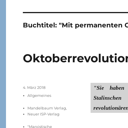
Buchtitel:
"Mit permanenten 
Oktoberrevolutio
"Sie haben
Veröffentlicht
4. März 2018
am
Kategorien
Allgemeines
Stalinschen
revolutionäre
Mandelbaum Verlag
,
Neuer ISP-Verlag
"Marxistische