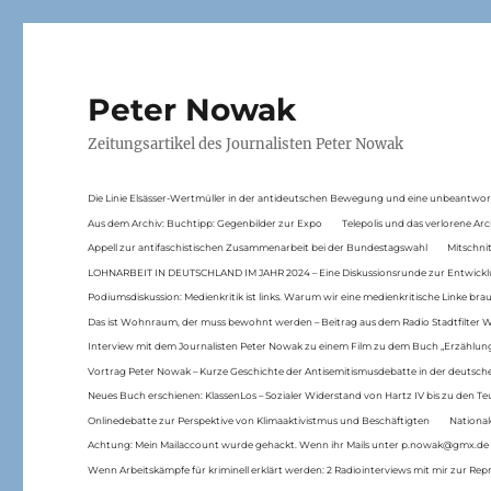
Peter Nowak
Zeitungsartikel des Journalisten Peter Nowak
Die Linie Elsässer-Wertmüller in der antideutschen Bewegung und eine unbeantwor
Aus dem Archiv: Buchtipp: Gegenbilder zur Expo
Telepolis und das verlorene Arc
Appell zur antifaschistischen Zusammenarbeit bei der Bundestagswahl
Mitschni
LOHNARBEIT IN DEUTSCHLAND IM JAHR 2024 – Eine Diskussionsrunde zur Entwickl
Podiumsdiskussion: Medienkritik ist links. Warum wir eine medienkritische Linke br
Das ist Wohnraum, der muss bewohnt werden – Beitrag aus dem Radio Stadtfilter 
Interview mit dem Journalisten Peter Nowak zu einem Film zu dem Buch „Erzählung
Vortrag Peter Nowak – Kurze Geschichte der Antisemitismusdebatte in der deutsche
Neues Buch erschienen: KlassenLos – Sozialer Widerstand von Hartz IV bis zu den 
Onlinedebatte zur Perspektive von Klimaaktivistmus und Beschäftigten
National
Achtung: Mein Mailaccount wurde gehackt. Wenn ihr Mails unter p.nowak@gmx.de
Wenn Arbeitskämpfe für kriminell erklärt werden: 2 Radiointerviews mit mir zur Rep