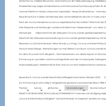
James Horrox: Gelebte Revolution. Anarchismus in der Kibbuzbewegung, Heidelber
Presseerklärung: Gegen Antisemitismus und Holocaustverharmlosung auf den 25. 
Internet Plattform-Verbot, linksunten.indymedia1 – Neues Strafverfahren – Interview
Neue Broschüre: Fuldaer Verhältnisse über rechtsradikale Strukturen in Fulda und 
Nach der Corona-Pandemie zurück zur kapitalistischen Normalität? Mitschnitt der Re
Felix Klopotek und Hamburger LockdownkritikerInnen: Klassenkampf – von oben und
Demokratie
Videomitschnitt der Diskussion Corona und der globale Kapitalismus
Mitschnitt der Diskussionsveranstaltung Corona und der globale Kapitalismus mit Ka
Rezension zu Gerhard Hanloser, Peter Nowak u.a. (Hrsg.): Corona und linke Kritik(un)
Versuch eines Dialogs – Bemerkungen von Karl Reitter zum Buch: Corona und die link
Vor dem Virus sind nicht alle gleich – Sammelrezension von Jakob Hayner im Woch
Erinnerung an Lara Melin und ihre wichtige Rolle nach der Gründung der Gefange
Podiumsdiskussion: Medienkritik ist links. Warum wir eine medienkritische Linke br
Neues Buch: Corona und die linke Kritik(un)fähigkeit (erschienen Oktober 2021)
C
Zur Erinnerung an eine völlig in Vergessenheit geratene transnationale Aktion 1999
Themen
Genres
@ Bücher…
Veranstaltungen
Bücher & Buch
KNAST FÜR JEAN-MARC ROUILLAN AUS FRANKREICH? Interview mit Wolfgang Hajek 
„Corona & linke Kritik(un) fähigkeit“- Gerhard Hanloser im Gespräch- jenseits von sog