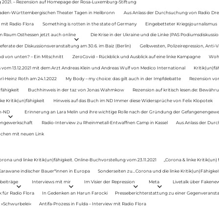
g 2021. – Rezension auf Homepage der Rosa-Luxemburg-Stiftung
Baden-Württembergischen Theater Tagen in Heilbronn
Aus Anlass der Durchsuchung von Radio Drey
 mit Radio Flora
Something is rotten in the state of Germany
Eingebetteter Kriegsjournalismus
im Raum Osthessen jetzt auch online
Die Krise in der Ukraine und die Linke (PAS Podiumsdiskussio
ferate der Diskussionsveranstaltung am 30.6. im Baiz (Berlin)
Gelbwesten, Polizeirepression, Anti-V
 von unten? – Ein Mitschnitt
ZeroCovid – Rückblick und Ausblick auf eine linke Kampagne
Woh
 vom 13.12.2021 mit dem Arzt Andreas Klein und Andreas Wulf von Medico International
Kritik(un)fä
rl-Heinz Roth am 24.1.2022
My Body – my choice: das gilt auch in der Impfdebatte
Rezension von
fähigkeit
Buchhinweis in der taz von Jonas Wahmkow
Rezension auf kritisch lesen.de: Bewähru
e Kritik(un)fähigkeit
Hinweis auf das Buch im ND Immer diese Widersprüche von Felix Klopotek
en-ND
Erinnerung an Lara Melin und ihre wichtige Rolle nach der Gründung der Gefangenengewe
nengewerkschaft
Radio-Interview zu Rheinmetall-Entwaffnen Camp in Kassel
Aus Anlass der Durc
auchen mit neuen Link
orona und linke Kritik(un)fähigkeit. Online-Buchvorstellung vom 23.11.2021
„Corona & linke Kritik(un)
: Karawane indischer Bauer*innen in Europa
Sonderseiten zu…Corona und die linke Kritik(un)Fähigkeit
beiträge
Interviews mit mir
Im Visier der Repression
Meta
Livetalk über Fakene
für Radio Flora
In Gedenken an Harun Farocki
Presseberichterstattung zu einer Gegenveransta
. »Schwurbelei«
Antifa-Prozess in Fulda – Interview mit Radio Flora