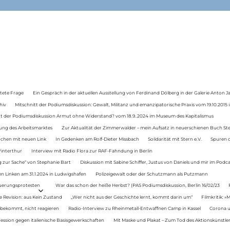
tete Frage
Ein Gespräch in der aktuellen Ausstellung von Ferdinand Dölberg in der Galerie Anton J
hiv
Mitschnitt der Podiumsdiskussion: Gewalt, Militanz und emanzipatorische Praxis vom 19.10.2015 i
tt der Podiumsdiskussion Armut ohne Widerstand? vom 18.9..2024 im Museum des Kapitalismus
ung des Arbeitsmarktes
Zur Aktualität der Zimmerwalder – mein Aufsatz in neuerschienen Buch St
auchen mit neuen Link
In Gedenken am Rolf-Dieter Missbach
Solidarität mit Stern e.V.
Spuren d
Winterthur
Interview mit Radio Flora zur RAF-Fahndung in Berlin
 zur Sache“ von Stephanie Bart
Diskussion mit Sabine Schiffer, Justus von Daniels und mir im Podc
n Linken am 31.1.2024 in Ludwigshafen
Polizeigewalt oder der Schutzmann als Putzmann
Teuerungsprotesten
War das schon der heiße Herbst? (PAS Podiumsdiskussion, Berlin 16/02/23
e Revision: aus Kein Zustand
„Wer nicht aus der Geschichte lernt, kommt darin um“
Filmkritik: »
 bekommt, nicht reagieren
Radio-Interview zu Rheinmetall-Entwaffnen Camp in Kassel
Corona u
ression gegen italienische Basisgewerkschaften
Mit Maske und Plakat – Zum Tod des Aktionskünstler