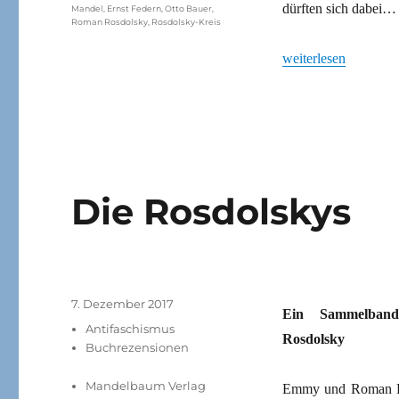
dürften sich dabei…
Mandel
,
Ernst Federn
,
Otto Bauer
,
Roman Rosdolsky
,
Rosdolsky-Kreis
„Schweigen und Ver
weiterlesen
Die Rosdolskys
Veröffentlicht
7. Dezember 2017
Ein Sammelband
am
Kategorien
Antifaschismus
Rosdolsky
Buchrezensionen
Mandelbaum Verlag
Emmy und Roman Rosd