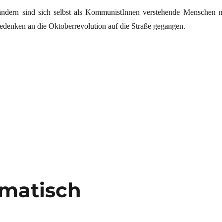
ändern sind sich selbst als KommunistInnen verstehende Menschen m
Gedenken an die Oktoberrevolution auf die Straße gegangen.
und Stalinismus“
matisch