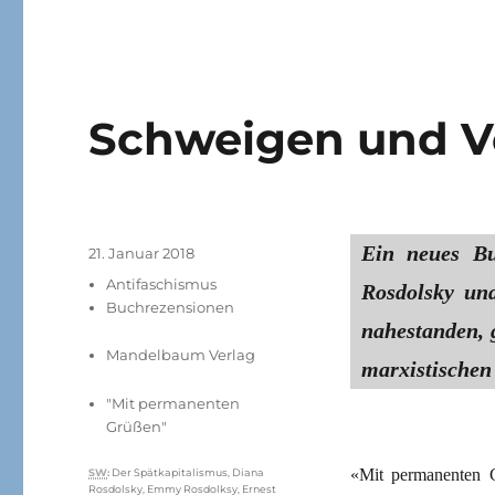
Schweigen und V
Ein neues B
Veröffentlicht
21. Januar 2018
am
Kategorien
Antifaschismus
Rosdolsky un
Buchrezensionen
nahestanden, 
Mandelbaum Verlag
marxistische
"Mit permanenten
Grüßen"
Schlagwörter
«Mit permanenten G
SW
:
Der Spätkapitalismus
,
Diana
Rosdolsky
,
Emmy Rosdolksy
,
Ernest