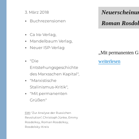
Neuerschei
Veröffentlicht
3. März 2018
am
Kategorien
Buchrezensionen
Roman Rosdol
Ca Ira-Verlag
,
Mandelbaum Verlag
,
Neuer ISP-Verlag
„Mit permanenten Gr
"Die
„Paarweise undogma
weiterlesen
Entstehungsgeschichte
des Marxsschen Kapital"
,
"Marxistische
Stalinismus-Kritik"
,
"Mit permanenten
Grüßen"
Schlagwörter
SW
:
"Zur Analyse der Russichen
Revolution"
,
Christoph Jünke
,
Emmy
Rosdolksy
,
Roman Rosdolksy
,
Rosdolsky-Kreis