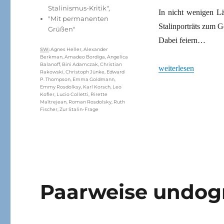
Stalinismus-Kritik"
,
In nicht wenigen L
"Mit permanenten
Stalinporträts zum 
Grüßen"
Dabei feiern…
Schlagwörter
SW
:
Agnes Heller
,
Alexander
Berkman
,
Amadeo Bordiga
,
Angelica
Balanoff
,
Bini Adamczak
,
Christian
„Oktoberrevolution 
weiterlesen
Rakowski
,
Christoph Jünke
,
Edward
P. Thompson
,
Emma Goldmann
,
Emmy Rosdolksy
,
Karl Korsch
,
Leo
Kofler
,
Lucio Colletti
,
Rirette
Maîtrejean
,
Roman Rosdolsky
,
Ruth
Fischer
,
Zur Stalin-Frage
Paarweise undog