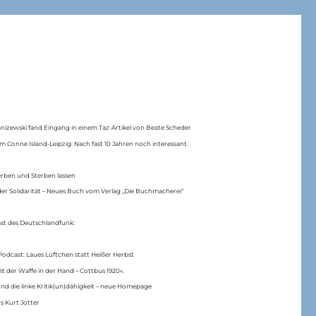
anizewski fand Eingang in einem Taz-Artikel von Beate Scheder
m Conne Island-Leipzig: Nach fast 10 Jahren noch interessant.
erben und Sterben lassen
er Solidarität – Neues Buch vom Verlag „Die Buchmacherei“
ast des Deutschlandfunk:
Podcast: Laues Lüftchen statt Heißer Herbst
Mit der Waffe in der Hand – Cottbus 1920«.
nd die linke Kritik(un)dähigkeit – neue Homepage
s Kurt Jotter