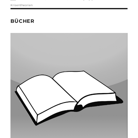
Krisentheorien
BÜCHER