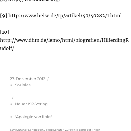
[9] http://www.heise.de/tp/artikel/40/40282/1.html
[10]
http://www.dhm.de/lemo/html/biografien/HilferdingR
udolf/
Veröffentlicht
Kategorien
27. Dezember 2013
am
Soziales
Neuer ISP-Verlag
"Apologie von links"
Schlagwörter
SW
:
Günther Sandleben
,
Jakob Schäfer
,
Zur Kritik gängiger linker