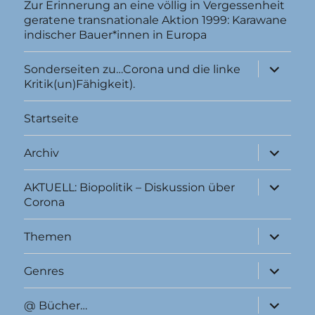
Zur Erinnerung an eine völlig in Vergessenheit
geratene transnationale Aktion 1999: Karawane
indischer Bauer*innen in Europa
Unterme
Sonderseiten zu…Corona und die linke
anzeigen
Kritik(un)Fähigkeit).
Startseite
Unterme
Archiv
anzeigen
Unterme
AKTUELL: Biopolitik – Diskussion über
anzeigen
Corona
Unterme
Themen
anzeigen
Unterme
Genres
anzeigen
Unterme
@ Bücher…
anzeigen