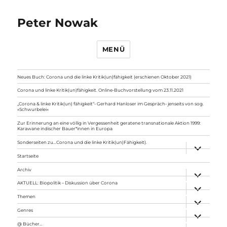
Peter Nowak
MENÜ
Neues Buch: Corona und die linke Kritik(un)fähigkeit (erschienen Oktober 2021)
Corona und linke Kritik(un)fähigkeit. Online-Buchvorstellung vom 23.11.2021
„Corona & linke Kritik(un) fähigkeit“- Gerhard Hanloser im Gespräch- jenseits von sog.
»Schwurbelei«
Zur Erinnerung an eine völlig in Vergessenheit geratene transnationale Aktion 1999:
Karawane indischer Bauer*innen in Europa
Sonderseiten zu…Corona und die linke Kritik(un)Fähigkeit).
Unterme
anzeigen
Startseite
Archiv
Unterme
anzeigen
AKTUELL: Biopolitik – Diskussion über Corona
Unterme
anzeigen
Themen
Unterme
anzeigen
Genres
Unterme
anzeigen
@ Bücher…
Unterme