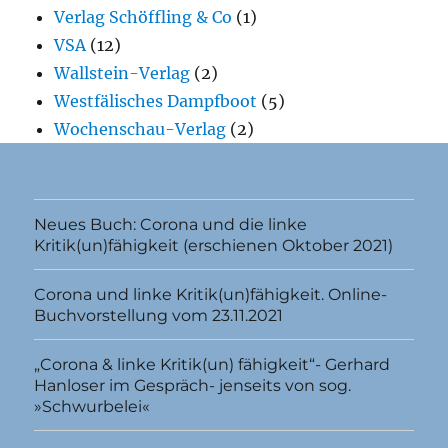
Verlag Schöffling & Co
(1)
VSA
(12)
Wallstein-Verlag
(2)
Westfälisches Dampfboot
(5)
Wochenschau-Verlag
(2)
Neues Buch: Corona und die linke
Kritik(un)fähigkeit (erschienen Oktober 2021)
Corona und linke Kritik(un)fähigkeit. Online-
Buchvorstellung vom 23.11.2021
„Corona & linke Kritik(un) fähigkeit“- Gerhard
Hanloser im Gespräch- jenseits von sog.
»Schwurbelei«