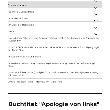
anzeigen
Veranstaltungen
Unterme
anzeigen
Bücher & Buchbeiträge
Unterme
anzeigen
Interviews mit mir
Unterme
anzeigen
Im Visier der Repression
Unterme
anzeigen
Meta
Unterme
anzeigen
Livetalk über Fakenews und Desinformation zwischen Deutschland und Russland auf
Russland.tv
KNAST FÜR JEAN-MARC ROUILLAN AUS FRANKREICH? Interview mit Wolfgang Hajek
für Radio Flora
In Gedenken an Harun Farocki
Presseberichterstattung zu einer Gegenveranstaltung zu einer Sarrazin-Lesung in
Gera
„Corona & linke Kritik(un) fähigkeit“- Gerhard Hanloser im Gespräch- jenseits von sog.
»Schwurbelei«
Antifa-Prozess in Fulda – Interview mit Radio Flora
Buchtitel:
"Apologie von links"