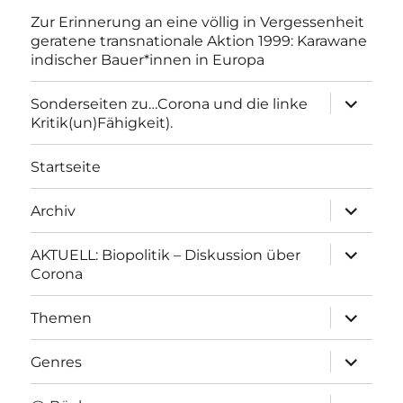
Zur Erinnerung an eine völlig in Vergessenheit
geratene transnationale Aktion 1999: Karawane
indischer Bauer*innen in Europa
Unterme
Sonderseiten zu…Corona und die linke
anzeigen
Kritik(un)Fähigkeit).
Startseite
Unterme
Archiv
anzeigen
Unterme
AKTUELL: Biopolitik – Diskussion über
anzeigen
Corona
Unterme
Themen
anzeigen
Unterme
Genres
anzeigen
Unterme