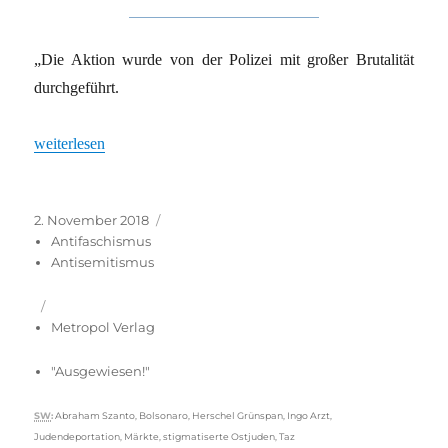
„Die Aktion wurde von der Polizei mit großer Brutalität
durchgeführt.
„Ausgewiesen! Berlin, 28.10.1938“
weiterlesen
Veröffentlicht
Kategorien
2. November 2018
am
Antifaschismus
Antisemitismus
Metropol Verlag
"Ausgewiesen!"
Schlagwörter
SW
:
Abraham Szanto
,
Bolsonaro
,
Herschel Grünspan
,
Ingo Arzt
,
Judendeportation
,
Märkte
,
stigmatiserte Ostjuden
,
Taz