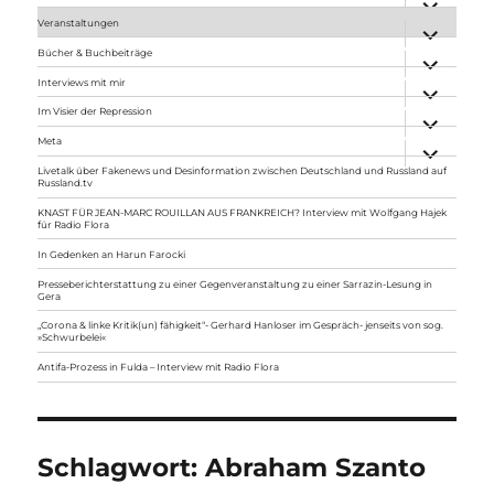
anzeigen
Veranstaltungen
Unterme
anzeigen
Bücher & Buchbeiträge
Unterme
anzeigen
Interviews mit mir
Unterme
anzeigen
Im Visier der Repression
Unterme
anzeigen
Meta
Unterme
anzeigen
Livetalk über Fakenews und Desinformation zwischen Deutschland und Russland auf
Russland.tv
KNAST FÜR JEAN-MARC ROUILLAN AUS FRANKREICH? Interview mit Wolfgang Hajek
für Radio Flora
In Gedenken an Harun Farocki
Presseberichterstattung zu einer Gegenveranstaltung zu einer Sarrazin-Lesung in
Gera
„Corona & linke Kritik(un) fähigkeit“- Gerhard Hanloser im Gespräch- jenseits von sog.
»Schwurbelei«
Antifa-Prozess in Fulda – Interview mit Radio Flora
Schlagwort:
Abraham Szanto