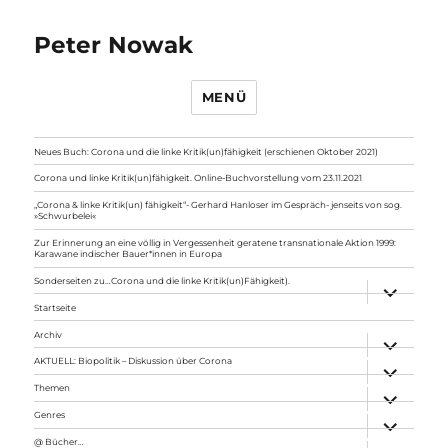
Peter Nowak
MENÜ
Neues Buch: Corona und die linke Kritik(un)fähigkeit (erschienen Oktober 2021)
Corona und linke Kritik(un)fähigkeit. Online-Buchvorstellung vom 23.11.2021
„Corona & linke Kritik(un) fähigkeit“- Gerhard Hanloser im Gespräch- jenseits von sog.
»Schwurbelei«
Zur Erinnerung an eine völlig in Vergessenheit geratene transnationale Aktion 1999:
Karawane indischer Bauer*innen in Europa
Sonderseiten zu…Corona und die linke Kritik(un)Fähigkeit).
Unterme
anzeigen
Startseite
Archiv
Unterme
anzeigen
AKTUELL: Biopolitik – Diskussion über Corona
Unterme
anzeigen
Themen
Unterme
anzeigen
Genres
Unterme
anzeigen
@ Bücher…
Unterme