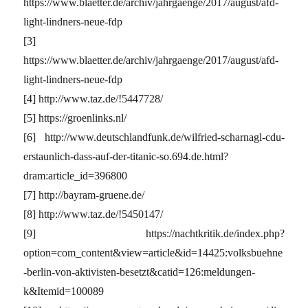
https://www.blaetter.de/archiv/jahrgaenge/2017/august/afd-
light-lindners-neue-fdp
[3]
https://www.blaetter.de/archiv/jahrgaenge/2017/august/afd-
light-lindners-neue-fdp
[4] http://www.taz.de/!5447728/
[5] https://groenlinks.nl/
[6] http://www.deutschlandfunk.de/wilfried-scharnagl-cdu-
erstaunlich-dass-auf-der-titanic-so.694.de.html?
dram:article_id=396800
[7] http://bayram-gruene.de/
[8] http://www.taz.de/!5450147/
[9] https://nachtkritik.de/index.php?
option=com_content&view=article&id=14425:volksbuehne
-berlin-von-aktivisten-besetzt&catid=126:meldungen-
k&Itemid=100089