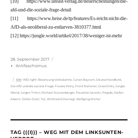
[10] https://www.unrast-verlag.de/neuerscheinungen/die-
afd-und-die-soziale-frage-detail
[11] https://www.heise.de/tp/features/Es-reicht-nicht-die-
AfD-als-neoliberal-zu-entlarven-3810377.html
[12] https://jungle.world/artikel/2017/38/weniger-ist-mehr
Veröffentlicht
Kategorien
28. September 2017
am
Antifaschismus
Schlagwörter
SW
:
"AfD light"
,
Besetzung Volksbühne
,
Canan Bayram
,
Deutschlandfunk
,
Die AfD und die soziale Frage
,
Frauke Petry
,
Front National
,
Groenlinks
,
Jungle
World
,
Jürgen Trittin
,
Michael Stürzenberger
,
Paulette Gensler
,
Pegida
,
Stefan
Alberti
,
Stefan Dietl
,
Taz
,
Winfried Scharnagl
,
Wolfgang Michal
TAG (((I))) – WEG MIT DEM LINKSUNTEN-