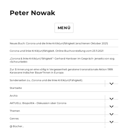
Peter Nowak
MENÜ
Neues Buch: Corona und die linke Kritik(un)fähigkeit (erschienen Oktober 2021)
Corona und linke Kritik(un)fähigkeit. Online-Buchvorstellung vom 23.11.2021
„Corona & linke Kritik(un) fähigkeit“- Gerhard Hanloser im Gespräch- jenseits von sog.
»Schwurbelei«
Zur Erinnerung an eine völlig in Vergessenheit geratene transnationale Aktion 1999:
Karawane indischer Bauer*innen in Europa
Sonderseiten zu…Corona und die linke Kritik(un)Fähigkeit).
Unterme
anzeigen
Startseite
Archiv
Unterme
anzeigen
AKTUELL: Biopolitik – Diskussion über Corona
Unterme
anzeigen
Themen
Unterme
anzeigen
Genres
Unterme
anzeigen
@ Bücher…
Unterme