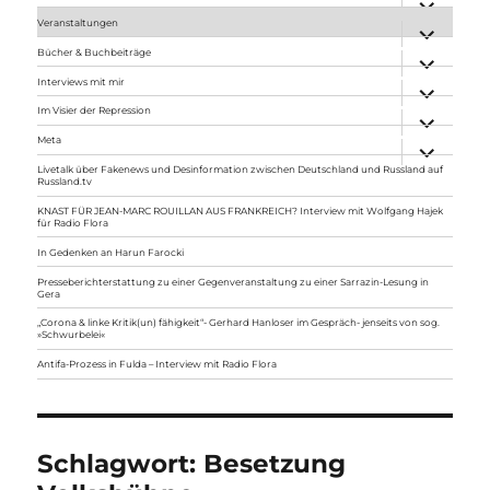
anzeigen
Veranstaltungen
Unterme
anzeigen
Bücher & Buchbeiträge
Unterme
anzeigen
Interviews mit mir
Unterme
anzeigen
Im Visier der Repression
Unterme
anzeigen
Meta
Unterme
anzeigen
Livetalk über Fakenews und Desinformation zwischen Deutschland und Russland auf
Russland.tv
KNAST FÜR JEAN-MARC ROUILLAN AUS FRANKREICH? Interview mit Wolfgang Hajek
für Radio Flora
In Gedenken an Harun Farocki
Presseberichterstattung zu einer Gegenveranstaltung zu einer Sarrazin-Lesung in
Gera
„Corona & linke Kritik(un) fähigkeit“- Gerhard Hanloser im Gespräch- jenseits von sog.
»Schwurbelei«
Antifa-Prozess in Fulda – Interview mit Radio Flora
Schlagwort:
Besetzung