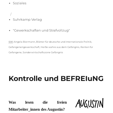
Soziales
Suhrkamp Verlag
"Gewerkschaften und Strafvollzug"
Schlagwörter
SW
:
Angela Biermann
,
Blätter für deutsche und internationale Politik
,
Gefangenengewerkschaft
,
Heiße wahre aus dem Gefängnis
,
Renten für
Gefangene
,
Sonderwirtschaftszone Gefängnis
Kontrolle und BEFREIuNG
Was lesen die freien
Mitarbeiter_innen des Augustin?