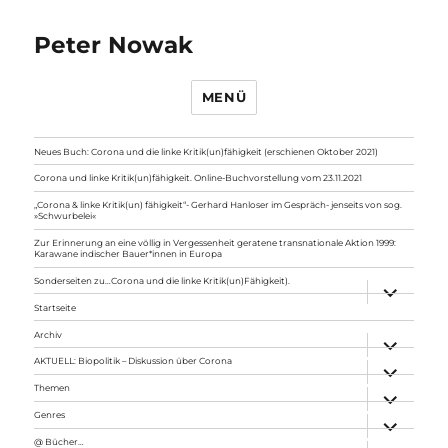
Peter Nowak
MENÜ
Neues Buch: Corona und die linke Kritik(un)fähigkeit (erschienen Oktober 2021)
Corona und linke Kritik(un)fähigkeit. Online-Buchvorstellung vom 23.11.2021
„Corona & linke Kritik(un) fähigkeit“- Gerhard Hanloser im Gespräch- jenseits von sog.
»Schwurbelei«
Zur Erinnerung an eine völlig in Vergessenheit geratene transnationale Aktion 1999:
Karawane indischer Bauer*innen in Europa
Sonderseiten zu…Corona und die linke Kritik(un)Fähigkeit).
Unterme
anzeigen
Startseite
Archiv
Unterme
anzeigen
AKTUELL: Biopolitik – Diskussion über Corona
Unterme
anzeigen
Themen
Unterme
anzeigen
Genres
Unterme
anzeigen
@ Bücher…
Unterme