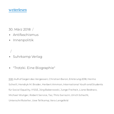
„„Erklärung 2018“ – der rechte Resonanzboden ist größer gewor
weiterlesen
Veröffentlicht
Kategorien
30. März 2018
am
Antifaschismus
Innenpolitik
Suhrkamp Verlag
"Trotzki. Eine Biographie"
Schlagwörter
SW
:
Aufruf Gegen das Vergessen
,
Christian Baron
,
Erklärung 2018
,
Heimo
Schwill
,
Hendryk M. Broder
,
Herbert Ammon
,
International Youth and Students
für Social Equality
,
IYSSE
,
Jörg Baberowski
,
Junge Freiheit
,
Liane Bednarz
,
Michael Wuliger
,
Robert Service
,
Taz
,
Thilo Sarrazin
,
Ulrich Schacht
,
Unterschriftsteller
,
Uwe Tellkamp
,
Vera Lengsfeld