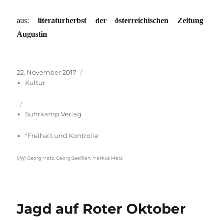
aus:
literaturherbst der österreichischen Zeitung
Augustin
Veröffentlicht
Kategorien
22. November 2017
am
Kultur
Suhrkamp Verlag
"Freiheit und Kontrolle"
Schlagwörter
SW
:
Georg Metz
,
Georg Seeßlen
,
Markus Metz
Jagd auf Roter Oktober