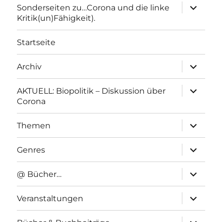
Unterme
Sonderseiten zu…Corona und die linke
anzeigen
Kritik(un)Fähigkeit).
Startseite
Unterme
Archiv
anzeigen
Unterme
AKTUELL: Biopolitik – Diskussion über
anzeigen
Corona
Unterme
Themen
anzeigen
Unterme
Genres
anzeigen
Unterme
@ Bücher…
anzeigen
Unterme
Veranstaltungen
anzeigen
Unterme