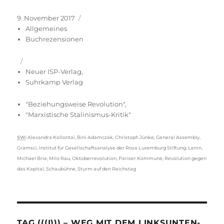
Veröffentlicht
Kategorien
9. November 2017
am
Allgemeines
Buchrezensionen
Neuer ISP-Verlag
,
Suhrkamp Verlag
"Beziehungsweise Revolution"
,
"Marxistische Stalinismus-Kritik"
Schlagwörter
SW
:
Alexandra Kollontai
,
Bini Adamczak
,
Christoph Jünke
,
General Assembly
,
Gramsci
,
Institut für Gesellschaftsanalyse der Rosa Luxemburg Stiftung
,
Lenin
,
Michael Brie
,
Milo Rau
,
Oktoberrevolution
,
Pariser Kommune
,
Revolution gegen
das Kapital
,
Schaubühne
,
Sturm auf den Reichstag
TAG (((I))) – WEG MIT DEM LINKSUNTEN-