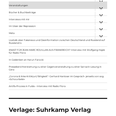
anzeigen
Veranstaltungen
Unterme
anzeigen
Bücher & Buchbeiträge
Unterme
anzeigen
Interviews mit mir
Unterme
anzeigen
Im Visier der Repression
Unterme
anzeigen
Meta
Unterme
anzeigen
Livetalk über Fakenews und Desinformation zwischen Deutschland und Russland auf
Russland.tv
KNAST FÜR JEAN-MARC ROUILLAN AUS FRANKREICH? Interview mit Wolfgang Hajek
für Radio Flora
In Gedenken an Harun Farocki
Presseberichterstattung zu einer Gegenveranstaltung zu einer Sarrazin-Lesung in
Gera
„Corona & linke Kritik(un) fähigkeit“- Gerhard Hanloser im Gespräch- jenseits von sog.
»Schwurbelei«
Antifa-Prozess in Fulda – Interview mit Radio Flora
Verlage:
Suhrkamp Verlag