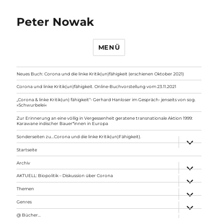
Peter Nowak
MENÜ
Neues Buch: Corona und die linke Kritik(un)fähigkeit (erschienen Oktober 2021)
Corona und linke Kritik(un)fähigkeit. Online-Buchvorstellung vom 23.11.2021
„Corona & linke Kritik(un) fähigkeit“- Gerhard Hanloser im Gespräch- jenseits von sog.
»Schwurbelei«
Zur Erinnerung an eine völlig in Vergessenheit geratene transnationale Aktion 1999:
Karawane indischer Bauer*innen in Europa
Sonderseiten zu…Corona und die linke Kritik(un)Fähigkeit).
Unterme
anzeigen
Startseite
Archiv
Unterme
anzeigen
AKTUELL: Biopolitik – Diskussion über Corona
Unterme
anzeigen
Themen
Unterme
anzeigen
Genres
Unterme
anzeigen
@ Bücher…
Unterme