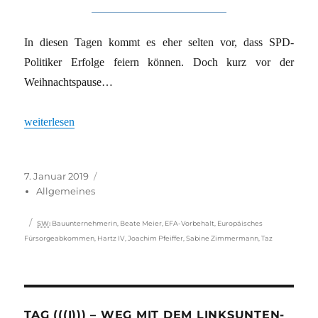
In diesen Tagen kommt es eher selten vor, dass SPD-
Politiker Erfolge feiern können. Doch kurz vor der
Weihnachtspause…
„Einwandern vom Fach“
weiterlesen
Veröffentlicht
Kategorien
7. Januar 2019
am
Allgemeines
Schlagwörter
SW
:
Bauunternehmerin
,
Beate Meier
,
EFA-Vorbehalt
,
Europäisches
Fürsorgeabkommen
,
Hartz IV
,
Joachim Pfeiffer
,
Sabine Zimmermann
,
Taz
TAG (((I))) – WEG MIT DEM LINKSUNTEN-