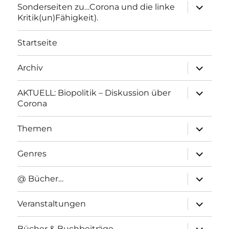
Unterme
Sonderseiten zu…Corona und die linke
anzeigen
Kritik(un)Fähigkeit).
Startseite
Unterme
Archiv
anzeigen
Unterme
AKTUELL: Biopolitik – Diskussion über
anzeigen
Corona
Unterme
Themen
anzeigen
Unterme
Genres
anzeigen
Unterme
@ Bücher…
anzeigen
Unterme
Veranstaltungen
anzeigen
Unterme
Bücher & Buchbeiträge