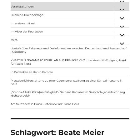
anzeigen
Veranstaltungen
Unterme
anzeigen
Bücher & Buchbeiträge
Unterme
anzeigen
Interviews mit mir
Unterme
anzeigen
Im Visier der Repression
Unterme
anzeigen
Meta
Unterme
anzeigen
Livetalk über Fakenews und Desinformation zwischen Deutschland und Russland auf
Russland.tv
KNAST FÜR JEAN-MARC ROUILLAN AUS FRANKREICH? Interview mit Wolfgang Hajek
für Radio Flora
In Gedenken an Harun Farocki
Presseberichterstattung zu einer Gegenveranstaltung zu einer Sarrazin-Lesung in
Gera
„Corona & linke Kritik(un) fähigkeit“- Gerhard Hanloser im Gespräch- jenseits von sog.
»Schwurbelei«
Antifa-Prozess in Fulda – Interview mit Radio Flora
Schlagwort:
Beate Meier