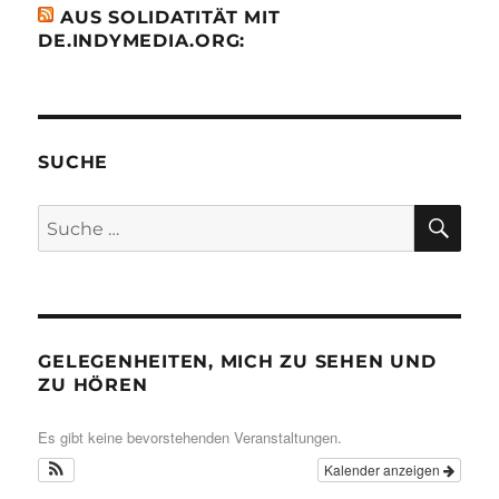
AUS SOLIDATITÄT MIT
DE.INDYMEDIA.ORG:
SUCHE
SU
Suche
nach:
GELEGENHEITEN, MICH ZU SEHEN UND
ZU HÖREN
Es gibt keine bevorstehenden Veranstaltungen.
Kalender anzeigen