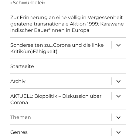
»Schwurbelei«
Zur Erinnerung an eine völlig in Vergessenheit
geratene transnationale Aktion 1999: Karawane
indischer Bauer*innen in Europa
Unterme
Sonderseiten zu…Corona und die linke
anzeigen
Kritik(un)Fähigkeit).
Startseite
Unterme
Archiv
anzeigen
Unterme
AKTUELL: Biopolitik – Diskussion über
anzeigen
Corona
Unterme
Themen
anzeigen
Unterme
Genres
anzeigen