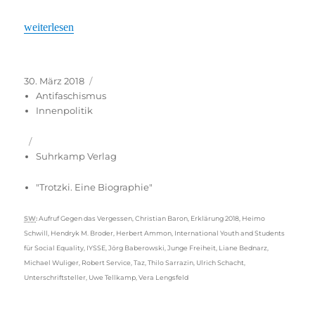
„„Erklärung 2018“ – der rechte Resonanzboden ist größer gewor
weiterlesen
Veröffentlicht
Kategorien
30. März 2018
am
Antifaschismus
Innenpolitik
Suhrkamp Verlag
"Trotzki. Eine Biographie"
Schlagwörter
SW
:
Aufruf Gegen das Vergessen
,
Christian Baron
,
Erklärung 2018
,
Heimo
Schwill
,
Hendryk M. Broder
,
Herbert Ammon
,
International Youth and Students
für Social Equality
,
IYSSE
,
Jörg Baberowski
,
Junge Freiheit
,
Liane Bednarz
,
Michael Wuliger
,
Robert Service
,
Taz
,
Thilo Sarrazin
,
Ulrich Schacht
,
Unterschriftsteller
,
Uwe Tellkamp
,
Vera Lengsfeld