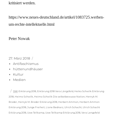
kritisiert werden.
https://www.neues-deutschland.de/artikel/1083725.werben-
um-rechte-intellektuelle.html
Peter Nowak
Veröffentlicht
Kategorien
27. März 2018
am
Antifaschismus
hüttenundhäuser
Kultur
Medien
Schlagwörter
SW
:
Erklärung 2018
,
Erklärung 2018 Vera Längsfeld
,
Heiko Schwilk Erklärung
2018
,
Heimo Schwilk
,
Heimo Schwilk Die selbstbewusse Nation
,
Henryk M.
Broder
,
Henryk M. Broder Erklärung 2018
,
Herbert Ammon
,
Herbert Ammon
Erklärung 2018
,
Junge Freiheit
,
Liane Bednarz
,
Ulrich Schacht
,
Ulrich Schacht
Erklärung 2018
,
Uwe Tellkamp
,
Uwe Tellkamp Erklärung 2018
,
Vera Lengsfeld