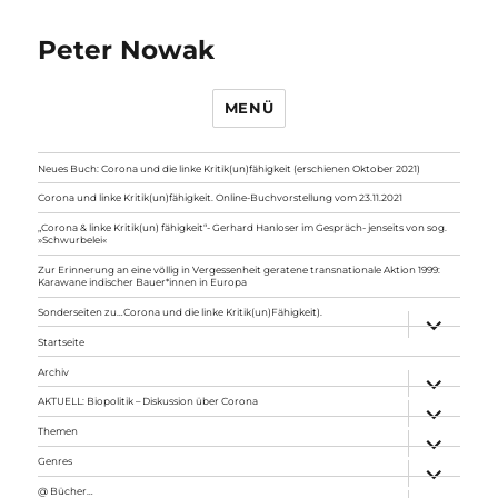
Peter Nowak
MENÜ
Neues Buch: Corona und die linke Kritik(un)fähigkeit (erschienen Oktober 2021)
Corona und linke Kritik(un)fähigkeit. Online-Buchvorstellung vom 23.11.2021
„Corona & linke Kritik(un) fähigkeit“- Gerhard Hanloser im Gespräch- jenseits von sog.
»Schwurbelei«
Zur Erinnerung an eine völlig in Vergessenheit geratene transnationale Aktion 1999:
Karawane indischer Bauer*innen in Europa
Sonderseiten zu…Corona und die linke Kritik(un)Fähigkeit).
Unterme
anzeigen
Startseite
Archiv
Unterme
anzeigen
AKTUELL: Biopolitik – Diskussion über Corona
Unterme
anzeigen
Themen
Unterme
anzeigen
Genres
Unterme
anzeigen
@ Bücher…
Unterme