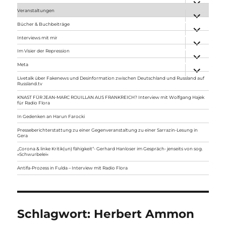
anzeigen
Veranstaltungen
Unterme
anzeigen
Bücher & Buchbeiträge
Unterme
anzeigen
Interviews mit mir
Unterme
anzeigen
Im Visier der Repression
Unterme
anzeigen
Meta
Unterme
anzeigen
Livetalk über Fakenews und Desinformation zwischen Deutschland und Russland auf
Russland.tv
KNAST FÜR JEAN-MARC ROUILLAN AUS FRANKREICH? Interview mit Wolfgang Hajek
für Radio Flora
In Gedenken an Harun Farocki
Presseberichterstattung zu einer Gegenveranstaltung zu einer Sarrazin-Lesung in
Gera
„Corona & linke Kritik(un) fähigkeit“- Gerhard Hanloser im Gespräch- jenseits von sog.
»Schwurbelei«
Antifa-Prozess in Fulda – Interview mit Radio Flora
Schlagwort:
Herbert Ammon