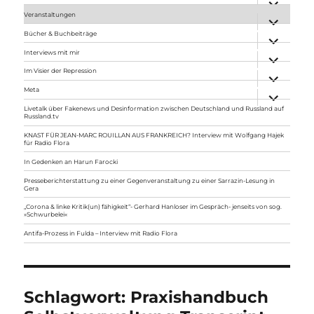
anzeigen
Veranstaltungen
Unterme
anzeigen
Bücher & Buchbeiträge
Unterme
anzeigen
Interviews mit mir
Unterme
anzeigen
Im Visier der Repression
Unterme
anzeigen
Meta
Unterme
anzeigen
Livetalk über Fakenews und Desinformation zwischen Deutschland und Russland auf
Russland.tv
KNAST FÜR JEAN-MARC ROUILLAN AUS FRANKREICH? Interview mit Wolfgang Hajek
für Radio Flora
In Gedenken an Harun Farocki
Presseberichterstattung zu einer Gegenveranstaltung zu einer Sarrazin-Lesung in
Gera
„Corona & linke Kritik(un) fähigkeit“- Gerhard Hanloser im Gespräch- jenseits von sog.
»Schwurbelei«
Antifa-Prozess in Fulda – Interview mit Radio Flora
Schlagwort:
Praxishandbuch