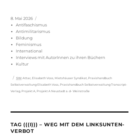
Veröffentlicht
Kategorien
8. Mai 2026
am
Antifaschismus
Antimilitarismus
Bildung
Feminismus
International
Interviews mit AutorInnen zu ihren Büchern
Kultur
Schlagwörter
SW
:
Attac
,
Elisabeth Voss
,
Mietshäuser Syndikat
,
Praxishandbuch
Selbstverwaltung Elisabeth Voss
,
Praxishandbuch Selbstverwaltung Transcript-
Verlag
,
Projekt A
,
Projekt A Neustadt a. d- Weinstraße
TAG (((I))) – WEG MIT DEM LINKSUNTEN-
VERBOT