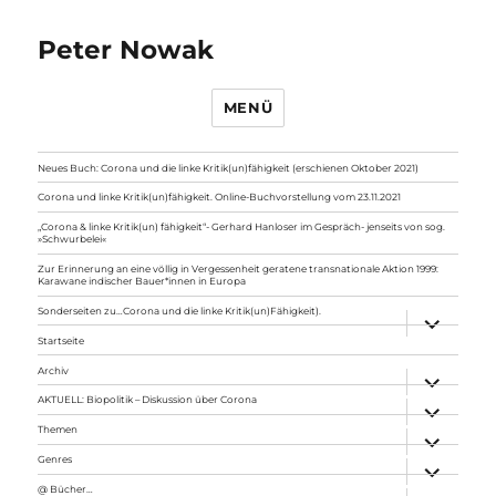
Peter Nowak
MENÜ
Neues Buch: Corona und die linke Kritik(un)fähigkeit (erschienen Oktober 2021)
Corona und linke Kritik(un)fähigkeit. Online-Buchvorstellung vom 23.11.2021
„Corona & linke Kritik(un) fähigkeit“- Gerhard Hanloser im Gespräch- jenseits von sog.
»Schwurbelei«
Zur Erinnerung an eine völlig in Vergessenheit geratene transnationale Aktion 1999:
Karawane indischer Bauer*innen in Europa
Sonderseiten zu…Corona und die linke Kritik(un)Fähigkeit).
Unterme
anzeigen
Startseite
Archiv
Unterme
anzeigen
AKTUELL: Biopolitik – Diskussion über Corona
Unterme
anzeigen
Themen
Unterme
anzeigen
Genres
Unterme
anzeigen
@ Bücher…
Unterme