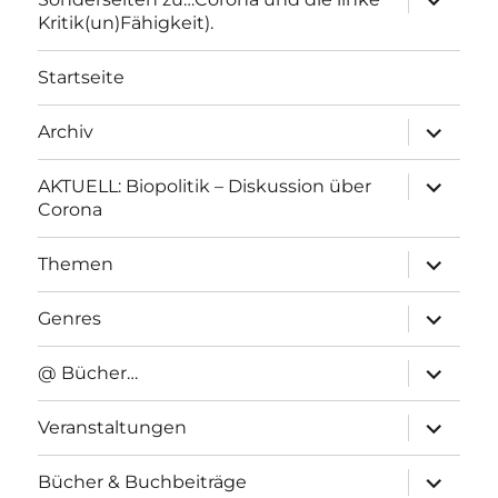
anzeigen
Kritik(un)Fähigkeit).
Startseite
Unterme
Archiv
anzeigen
Unterme
AKTUELL: Biopolitik – Diskussion über
anzeigen
Corona
Unterme
Themen
anzeigen
Unterme
Genres
anzeigen
Unterme
@ Bücher…
anzeigen
Unterme
Veranstaltungen
anzeigen
Unterme
Bücher & Buchbeiträge
anzeigen