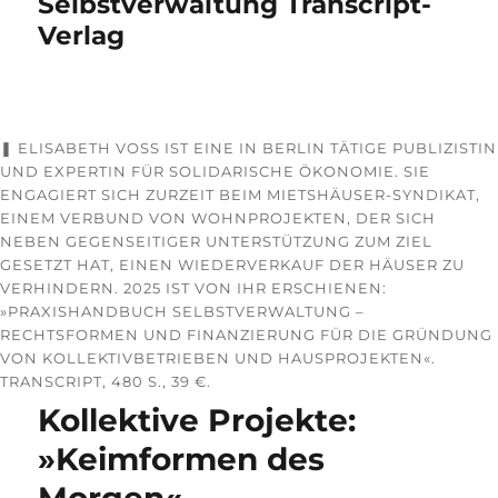
Selbstverwaltung Transcript-
Verlag
❚ ELISABETH VOSS IST EINE IN BERLIN TÄTIGE PUBLIZISTIN
UND EXPERTIN FÜR SOLIDARISCHE ÖKONOMIE. SIE
ENGAGIERT SICH ZURZEIT BEIM MIETSHÄUSER-SYNDIKAT,
EINEM VERBUND VON WOHNPROJEKTEN, DER SICH
NEBEN GEGENSEITIGER UNTERSTÜTZUNG ZUM ZIEL
GESETZT HAT, EINEN WIEDERVERKAUF DER HÄUSER ZU
VERHINDERN. 2025 IST VON IHR ERSCHIENEN:
»PRAXISHANDBUCH SELBSTVERWALTUNG –
RECHTSFORMEN UND FINANZIERUNG FÜR DIE GRÜNDUNG
VON KOLLEKTIVBETRIEBEN UND HAUSPROJEKTEN«.
TRANSCRIPT, 480 S., 39 €.
Kollektive Projekte:
»Keimformen des
Morgen«