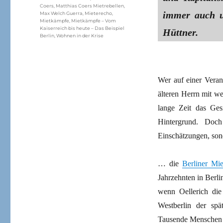
Coers
,
Matthias Coers Mietrebellen
,
immer auch u
Max Welch Guerra
,
Mieterecho
,
Mietkämpfe
,
Mietkämpfe – Vom
Kaiserreich bis heute – Das Beispiel
Hüttner.
Berlin
,
Wohnen in der Krise
Wer auf einer Veran
älteren Herrn mit w
lange Zeit das Ges
Hintergrund. Doch
Einschätzungen, so
… die
Berliner Mi
Jahrzehnten in Berl
wenn Oellerich die
Westberlin der sp
Tausende Menschen z