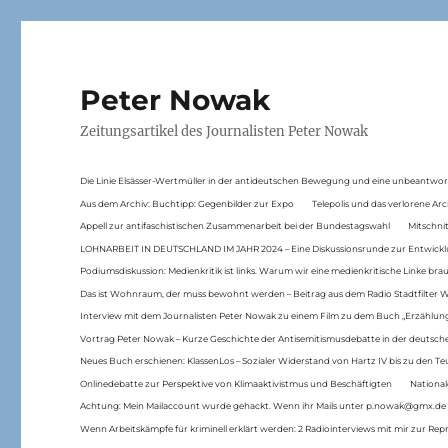
Peter Nowak
Zeitungsartikel des Journalisten Peter Nowak
Die Linie Elsässer-Wertmüller in der antideutschen Bewegung und eine unbeantwor
Aus dem Archiv: Buchtipp: Gegenbilder zur Expo
Telepolis und das verlorene Arc
Appell zur antifaschistischen Zusammenarbeit bei der Bundestagswahl
Mitschni
LOHNARBEIT IN DEUTSCHLAND IM JAHR 2024 – Eine Diskussionsrunde zur Entwickl
Podiumsdiskussion: Medienkritik ist links. Warum wir eine medienkritische Linke br
Das ist Wohnraum, der muss bewohnt werden – Beitrag aus dem Radio Stadtfilter 
Interview mit dem Journalisten Peter Nowak zu einem Film zu dem Buch „Erzählung
Vortrag Peter Nowak – Kurze Geschichte der Antisemitismusdebatte in der deutsche
Neues Buch erschienen: KlassenLos – Sozialer Widerstand von Hartz IV bis zu den 
Onlinedebatte zur Perspektive von Klimaaktivistmus und Beschäftigten
National
Achtung: Mein Mailaccount wurde gehackt. Wenn ihr Mails unter p.nowak@gmx.de
Wenn Arbeitskämpfe für kriminell erklärt werden: 2 Radiointerviews mit mir zur Rep