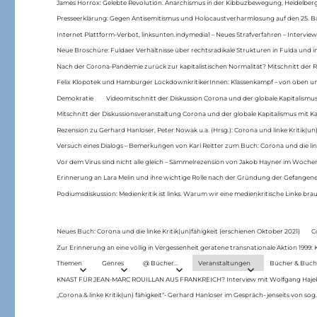
James Horrox: Gelebte Revolution. Anarchismus in der Kibbuzbewegung, Heidelber
Presseerklärung: Gegen Antisemitismus und Holocaustverharmlosung auf den 25. 
Internet Plattform-Verbot, linksunten.indymedia1 – Neues Strafverfahren – Interview
Neue Broschüre: Fuldaer Verhältnisse über rechtsradikale Strukturen in Fulda und 
Nach der Corona-Pandemie zurück zur kapitalistischen Normalität? Mitschnitt der Re
Felix Klopotek und Hamburger LockdownkritikerInnen: Klassenkampf – von oben und
Demokratie
Videomitschnitt der Diskussion Corona und der globale Kapitalismus
Mitschnitt der Diskussionsveranstaltung Corona und der globale Kapitalismus mit Ka
Rezension zu Gerhard Hanloser, Peter Nowak u.a. (Hrsg.): Corona und linke Kritik(un)
Versuch eines Dialogs – Bemerkungen von Karl Reitter zum Buch: Corona und die link
Vor dem Virus sind nicht alle gleich – Sammelrezension von Jakob Hayner im Woch
Erinnerung an Lara Melin und ihre wichtige Rolle nach der Gründung der Gefange
Podiumsdiskussion: Medienkritik ist links. Warum wir eine medienkritische Linke br
Neues Buch: Corona und die linke Kritik(un)fähigkeit (erschienen Oktober 2021)
C
Zur Erinnerung an eine völlig in Vergessenheit geratene transnationale Aktion 1999
Themen
Genres
@ Bücher…
Veranstaltungen
Bücher & Buch
KNAST FÜR JEAN-MARC ROUILLAN AUS FRANKREICH? Interview mit Wolfgang Hajek 
„Corona & linke Kritik(un) fähigkeit“- Gerhard Hanloser im Gespräch- jenseits von sog