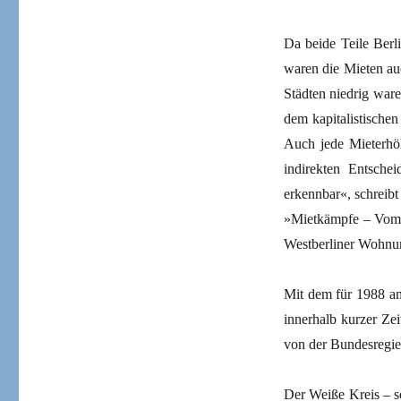
Da beide Teile Berl
waren die Mieten au
Städten niedrig war
dem kapitalistischen
Auch jede Mieterhöh
indirekten Entsche
erkennbar«, schreib
»Mietkämpfe – Vom K
Westberliner Wohnun
Mit dem für 1988 an
innerhalb kurzer Zei
von der Bundesregi
Der Weiße Kreis – so