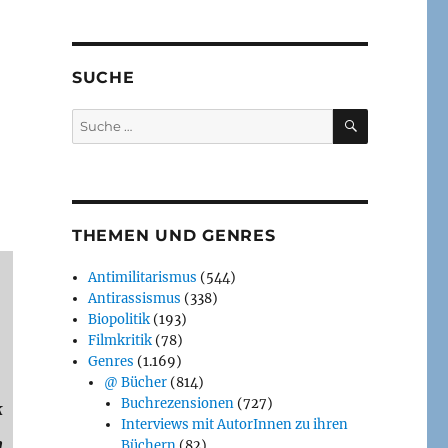
SUCHE
SUCHEN
Suche
nach:
THEMEN UND GENRES
Antimilitarismus
(544)
Antirassismus
(338)
Biopolitik
(193)
Filmkritik
(78)
Genres
(1.169)
@ Bücher
(814)
Buchrezensionen
(727)
k
Interviews mit AutorInnen zu ihren
n
Büchern
(82)