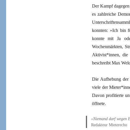
Der Kampf dagegen m
es zahlreiche Demon
Unterschriftensamm
konnten: »Ich bin f
konnte mit Ja od
Wochenmärkten, Stra
Aktivist*innen, die
beschreibt Max Welch
Die Aufhebung der 
viele der Mieter*inn
Davon profitierte u
öffnete.
»Niemand darf wegen Ei
Redakteur Mieterecho