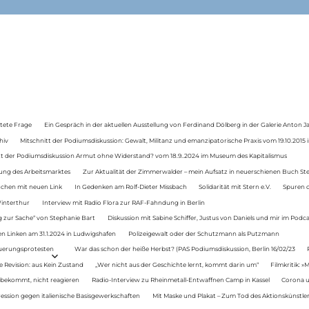
tete Frage
Ein Gespräch in der aktuellen Ausstellung von Ferdinand Dölberg in der Galerie Anton J
hiv
Mitschnitt der Podiumsdiskussion: Gewalt, Militanz und emanzipatorische Praxis vom 19.10.2015 i
tt der Podiumsdiskussion Armut ohne Widerstand? vom 18.9..2024 im Museum des Kapitalismus
ung des Arbeitsmarktes
Zur Aktualität der Zimmerwalder – mein Aufsatz in neuerschienen Buch St
auchen mit neuen Link
In Gedenken am Rolf-Dieter Missbach
Solidarität mit Stern e.V.
Spuren d
Winterthur
Interview mit Radio Flora zur RAF-Fahndung in Berlin
 zur Sache“ von Stephanie Bart
Diskussion mit Sabine Schiffer, Justus von Daniels und mir im Podc
n Linken am 31.1.2024 in Ludwigshafen
Polizeigewalt oder der Schutzmann als Putzmann
Teuerungsprotesten
War das schon der heiße Herbst? (PAS Podiumsdiskussion, Berlin 16/02/23
e Revision: aus Kein Zustand
„Wer nicht aus der Geschichte lernt, kommt darin um“
Filmkritik: »
 bekommt, nicht reagieren
Radio-Interview zu Rheinmetall-Entwaffnen Camp in Kassel
Corona u
ression gegen italienische Basisgewerkschaften
Mit Maske und Plakat – Zum Tod des Aktionskünstler