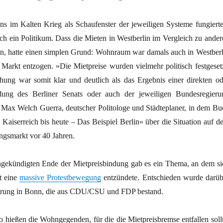
ins im Kalten Krieg als Schaufenster der jeweiligen Systeme fungierte
ch ein Politikum. Dass die Mieten in Westberlin im Vergleich zu ander
en, hatte einen simplen Grund: Wohnraum war damals auch in Westberl
 Markt entzogen. »Die Mietpreise wurden vielmehr politisch festgesetz
ung war somit klar und deutlich als das Ergebnis einer direkten od
idung des Berliner Senats oder auch der jeweiligen Bundesregieru
t Max Welch Guerra, deutscher Politologe und Städteplaner, in dem Bu
aiserreich bis heute – Das Beispiel Berlin« über die Situation auf d
gsmarkt vor 40 Jahren.
gekündigten Ende der Mietpreisbindung gab es ein Thema, an dem si
t eine
massive Protestbewegung
entzündete. Entschieden wurde darüb
erung in Bonn, die aus CDU/CSU und FDP bestand.
 hießen die Wohngegenden, für die die Mietpreisbremse entfallen sollt