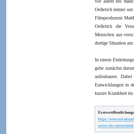
vor allem bei manch
Oellerich immer um 
Filmproduzent Matth
Oellerich die Vera
Menschen aus versc
dortige Situation a
In einem Einleitungs
gehe zunächst darum,
aufzubauen. Dabei i
Entwicklungen in de
kurzer Krankheit im
Erstveröffentlichung
https://www.nd-aktuel
seiten-der-mieter.html