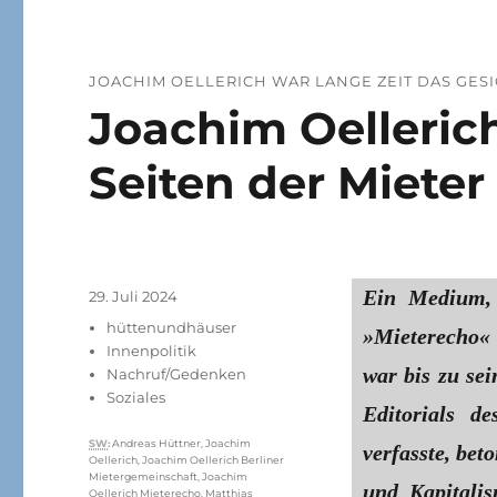
JOACHIM OELLERICH WAR LANGE ZEIT DAS GES
Joachim Oelleric
Seiten der Mieter
Ein Medium, 
Veröffentlicht
29. Juli 2024
am
Kategorien
hüttenundhäuser
»Mieterecho« 
Innenpolitik
war bis zu se
Nachruf/Gedenken
Soziales
Editorials d
Schlagwörter
SW
:
Andreas Hüttner
,
Joachim
verfasste, be
Oellerich
,
Joachim Oellerich Berliner
Mietergemeinschaft
,
Joachim
und Kapitalis
Oellerich Mieterecho
,
Matthias