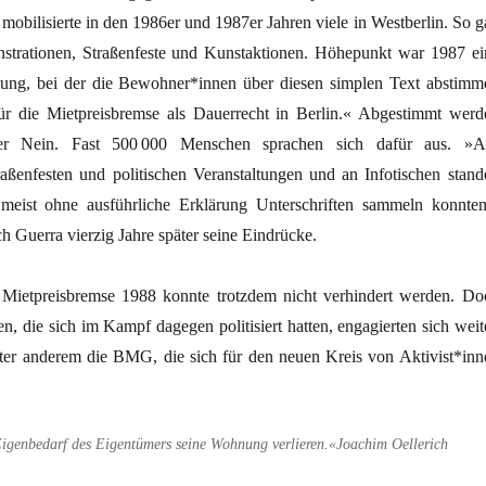
obilisierte in den 1986er und 1987er Jahren viele in Westberlin. So g
strationen, Straßenfeste und Kunstaktionen. Höhepunkt war 1987 ei
lung, bei der die Bewohner*innen über diesen simplen Text abstimm
ür die Mietpreisbremse als Dauerrecht in Berlin.« Abgestimmt werd
er Nein. Fast 500 000 Menschen sprachen sich dafür aus. »A
ßenfesten und politischen Veranstaltungen und an Infotischen stand
 meist ohne ausführliche Erklärung Unterschriften sammeln konnten
 Guerra vierzig Jahre später seine Eindrücke.
Mietpreisbremse 1988 konnte trotzdem nicht verhindert werden. Do
en, die sich im Kampf dagegen politisiert hatten, engagierten sich weit
nter anderem die BMG, die sich für den neuen Kreis von Aktivist*inn
genbedarf des Eigentümers seine Wohnung verlieren.«Joachim Oellerich