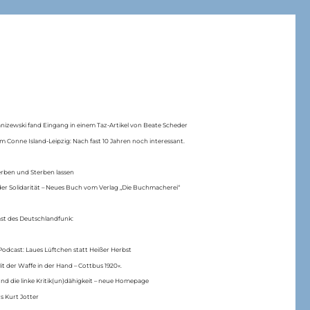
anizewski fand Eingang in einem Taz-Artikel von Beate Scheder
m Conne Island-Leipzig: Nach fast 10 Jahren noch interessant.
erben und Sterben lassen
er Solidarität – Neues Buch vom Verlag „Die Buchmacherei“
ast des Deutschlandfunk:
Podcast: Laues Lüftchen statt Heißer Herbst
Mit der Waffe in der Hand – Cottbus 1920«.
nd die linke Kritik(un)dähigkeit – neue Homepage
s Kurt Jotter