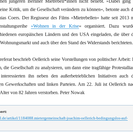
en jüngeren Berliner Mietrebell*innen nicht beliebt. »Dabei ging 
eine Kritik, um die Gesellschaft verändern zu können«, betonte auch d
ias Coers. Der Regisseur des Films »Mietrebellen« hatte seit 2013 m
nstaltungsreihe
»Wohnen in der Krise
« organisiert. Dazu wurd
hiedenen europäischen Ländern und den USA eingeladen, die über d
m Wohnungsmarkt und auch über den Stand des Widerstands berichteten.
referat beschrieb Oellerich seine Vorstellungen von politischer Arbeit:
 die Gesellschaft zu analysieren, um dann eine tragfähige Protestallia
nteressierten ihn neben den außerbetrieblichen Initiativen auch d
n Gewerkschaften und linken Parteien. Am 22. Juli ist Oellerich na
 Alter von 82 Jahren verstorben. Peter Nowak
sort:
l.de/artikel/1184088.mietergemeinschaft-joachim-oellerich-bedingungslos-auf-