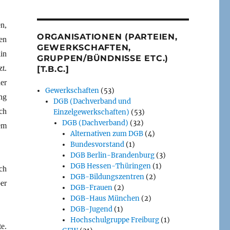
n,
ORGANISATIONEN (PARTEIEN,
en
GEWERKSCHAFTEN,
in
GRUPPEN/BÜNDNISSE ETC.)
t.
[T.B.C.]
er
Gewerkschaften
(53)
ng
DGB (Dachverband und
ch
Einzelgewerkschaften)
(53)
DGB (Dachverband)
(32)
em
Alternativen zum DGB
(4)
Bundesvorstand
(1)
DGB Berlin-Brandenburg
(3)
DGB Hessen-Thüringen
(1)
ch
DGB-Bildungszentren
(2)
er
DGB-Frauen
(2)
DGB-Haus München
(2)
DGB-Jugend
(1)
Hochschulgruppe Freiburg
(1)
e.