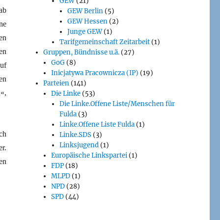
GEW
(21)
ab
GEW Berlin
(5)
GEW Hessen
(2)
ne
Junge GEW
(1)
en
Tarifgemeinschaft Zeitarbeit
(1)
en
Gruppen, Bündnisse u.ä.
(27)
GoG
(8)
uf
Inicjatywa Pracownicza (IP)
(19)
en
Parteien
(141)
«,
Die Linke
(53)
Die Linke.Offene Liste/Menschen für
Fulda
(3)
Linke.Offene Liste Fulda
(1)
ch
Linke.SDS
(3)
Linksjugend
(1)
er.
Europäische Linkspartei
(1)
en
FDP
(18)
MLPD
(1)
NPD
(28)
SPD
(44)