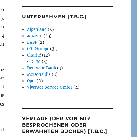
en
UNTERNEHMEN [T.B.C.]
),
en
Alpenland
(5)
ng
amazon
(43)
BASF
(2)
en
CG-Gruppe
(31)
Charité
(12)
CFM
(4)
Deutsche Bank
(3)
ie
McDonald's
(2)
er
Opel
(6)
nt
Vivantes Service GmbH
(4)
ie
es
VERLAGE (DER VON MIR
BESPROCHENEN ODER
it
ERWÄHNTEN BÜCHER) [T.B.C.]