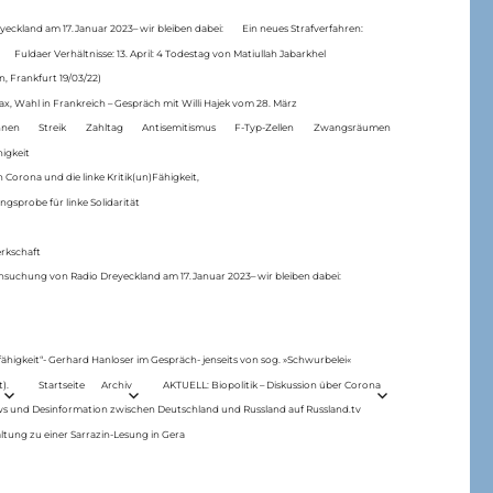
eckland am 17.Januar 2023– wir bleiben dabei:
Ein neues Strafverfahren:
Fuldaer Verhältnisse: 13. April: 4 Todestag von Matiul­lah Jabarkhel
n, Frankfurt 19/03/22)
ax, Wahl in Frankreich – Gespräch mit Willi Hajek vom 28. März
nen
Streik
Zahltag
Antisemitismus
F-Typ-Zellen
Zwangsräumen
higkeit
 Corona und die linke Kritik(un)Fähigkeit,
ngsprobe für linke Solidarität
rkschaft
hsuchung von Radio Dreyeckland am 17.Januar 2023– wir bleiben dabei:
 fähigkeit“- Gerhard Hanloser im Gespräch- jenseits von sog. »Schwurbelei«
).
Startseite
Archiv
AKTUELL: Biopolitik – Diskussion über Corona
ws und Desinformation zwischen Deutschland und Russland auf Russland.tv
ltung zu einer Sarrazin-Lesung in Gera