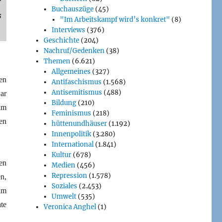
Buchauszüge
(45)
s
"Im Arbeitskampf wird’s konkret"
(8)
Interviews
(376)
Geschichte
(204)
Nachruf/Gedenken
(38)
Themen
(6.621)
Allgemeines
(327)
en
Antifaschismus
(1.568)
Antisemitismus
(488)
ar
Bildung
(210)
im
Feminismus
(218)
en
hüttenundhäuser
(1.192)
Innenpolitik
(3.280)
International
(1.841)
Kultur
(678)
en
Medien
(456)
Repression
(1.578)
n,
Soziales
(2.453)
im
Umwelt
(535)
te
Veronica Anghel
(1)