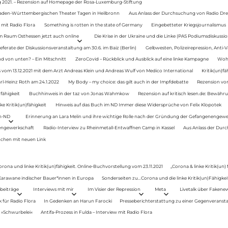
g 2021. – Rezension auf Homepage der Rosa-Luxemburg-Stiftung
Baden-Württembergischen Theater Tagen in Heilbronn
Aus Anlass der Durchsuchung von Radio Drey
 mit Radio Flora
Something is rotten in the state of Germany
Eingebetteter Kriegsjournalismus
im Raum Osthessen jetzt auch online
Die Krise in der Ukraine und die Linke (PAS Podiumsdiskussio
ferate der Diskussionsveranstaltung am 30.6. im Baiz (Berlin)
Gelbwesten, Polizeirepression, Anti-V
 von unten? – Ein Mitschnitt
ZeroCovid – Rückblick und Ausblick auf eine linke Kampagne
Woh
 vom 13.12.2021 mit dem Arzt Andreas Klein und Andreas Wulf von Medico International
Kritik(un)fä
rl-Heinz Roth am 24.1.2022
My Body – my choice: das gilt auch in der Impfdebatte
Rezension von
fähigkeit
Buchhinweis in der taz von Jonas Wahmkow
Rezension auf kritisch lesen.de: Bewähru
e Kritik(un)fähigkeit
Hinweis auf das Buch im ND Immer diese Widersprüche von Felix Klopotek
en-ND
Erinnerung an Lara Melin und ihre wichtige Rolle nach der Gründung der Gefangenengewe
nengewerkschaft
Radio-Interview zu Rheinmetall-Entwaffnen Camp in Kassel
Aus Anlass der Durc
auchen mit neuen Link
orona und linke Kritik(un)fähigkeit. Online-Buchvorstellung vom 23.11.2021
„Corona & linke Kritik(un)
: Karawane indischer Bauer*innen in Europa
Sonderseiten zu…Corona und die linke Kritik(un)Fähigkeit
beiträge
Interviews mit mir
Im Visier der Repression
Meta
Livetalk über Fakene
für Radio Flora
In Gedenken an Harun Farocki
Presseberichterstattung zu einer Gegenveransta
. »Schwurbelei«
Antifa-Prozess in Fulda – Interview mit Radio Flora