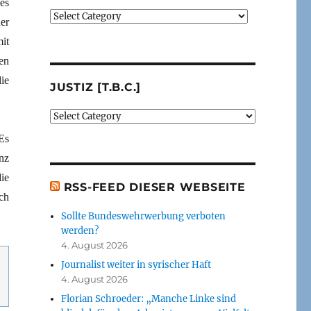
es
Verlage
er
(der
it
von
mir
en
besprochenen
ie
JUSTIZ [T.B.C.]
oder
erwähnten
Justiz
Bücher)
[t.b.c.]
[t.b.c.]
 Es
nz
ie
RSS-FEED DIESER WEBSEITE
ch
Sollte Bundeswehrwerbung verboten
werden?
4. August 2026
Journalist weiter in syrischer Haft
4. August 2026
Florian Schroeder: „Manche Linke sind