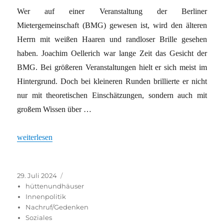
Wer auf einer Veranstaltung der Berliner
Mietergemeinschaft (BMG) gewesen ist, wird den älteren
Herrn mit weißen Haaren und randloser Brille gesehen
haben. Joachim Oellerich war lange Zeit das Gesicht der
BMG. Bei größeren Veranstaltungen hielt er sich meist im
Hintergrund. Doch bei kleineren Runden brillierte er nicht
nur mit theoretischen Einschätzungen, sondern auch mit
großem Wissen über …
„Joachim Oellerich: Bedingungslos auf Seiten der Mieter“
weiterlesen
Veröffentlicht
Kategorien
29. Juli 2024
am
hüttenundhäuser
Innenpolitik
Nachruf/Gedenken
Soziales