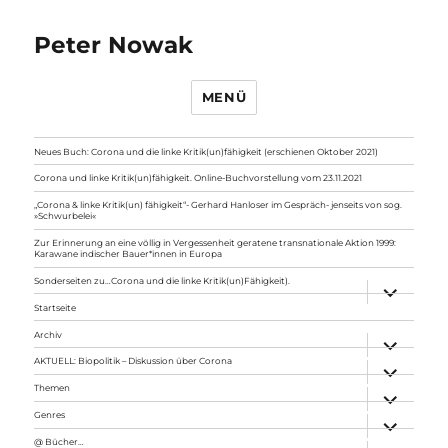
Peter Nowak
MENÜ
Neues Buch: Corona und die linke Kritik(un)fähigkeit (erschienen Oktober 2021)
Corona und linke Kritik(un)fähigkeit. Online-Buchvorstellung vom 23.11.2021
„Corona & linke Kritik(un) fähigkeit“- Gerhard Hanloser im Gespräch- jenseits von sog.
»Schwurbelei«
Zur Erinnerung an eine völlig in Vergessenheit geratene transnationale Aktion 1999:
Karawane indischer Bauer*innen in Europa
Sonderseiten zu…Corona und die linke Kritik(un)Fähigkeit).
Unterme
anzeigen
Startseite
Archiv
Unterme
anzeigen
AKTUELL: Biopolitik – Diskussion über Corona
Unterme
anzeigen
Themen
Unterme
anzeigen
Genres
Unterme
anzeigen
@ Bücher…
Unterme