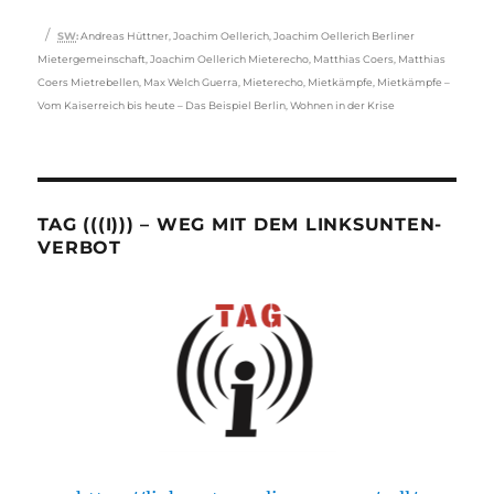
Schlagwörter
SW
:
Andreas Hüttner
,
Joachim Oellerich
,
Joachim Oellerich Berliner
Mietergemeinschaft
,
Joachim Oellerich Mieterecho
,
Matthias Coers
,
Matthias
Coers Mietrebellen
,
Max Welch Guerra
,
Mieterecho
,
Mietkämpfe
,
Mietkämpfe –
Vom Kaiserreich bis heute – Das Beispiel Berlin
,
Wohnen in der Krise
TAG (((I))) – WEG MIT DEM LINKSUNTEN-
VERBOT