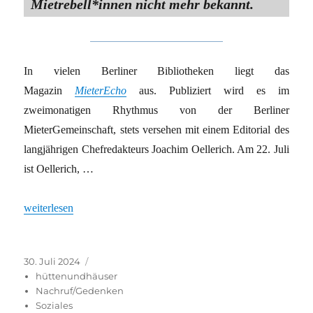
Mietre­bel­l*in­nen nicht mehr bekannt.
In vielen Berliner Bibliotheken liegt das
Magazin
MieterEcho
aus. Publiziert wird es im
zweimonatigen Rhythmus von der Berliner
MieterGemeinschaft, stets versehen mit einem Editorial des
langjährigen Chefredakteurs Joachim Oellerich. Am 22. Juli
ist Oellerich, …
„Kompromisslos für Mie­te­r*in­nen“
weiterlesen
Veröffentlicht
Kategorien
30. Juli 2024
am
hüttenundhäuser
Nachruf/Gedenken
Soziales