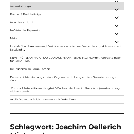
anzeigen
Veranstaltungen
Unterme
anzeigen
Bücher & Buchbeiträge
Unterme
anzeigen
Interviews mit mir
Unterme
anzeigen
Im Visier der Repression
Unterme
anzeigen
Meta
Unterme
anzeigen
Livetalk über Fakenews und Desinformation zwischen Deutschland und Russland auf
Russland.tv
KNAST FÜR JEAN-MARC ROUILLAN AUS FRANKREICH? Interview mit Wolfgang Hajek
für Radio Flora
In Gedenken an Harun Farocki
Presseberichterstattung zu einer Gegenveranstaltung zu einer Sarrazin-Lesung in
Gera
„Corona & linke Kritik(un) fähigkeit“- Gerhard Hanloser im Gespräch- jenseits von sog.
»Schwurbelei«
Antifa-Prozess in Fulda – Interview mit Radio Flora
Schlagwort:
Joachim Oellerich