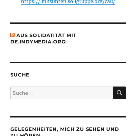
https://linksunten.soligruppe.org/call/
AUS SOLIDATITÄT MIT
DE.INDYMEDIA.ORG:
SUCHE
SU
Suche
nach:
GELEGENHEITEN, MICH ZU SEHEN UND
ZU HÖREN