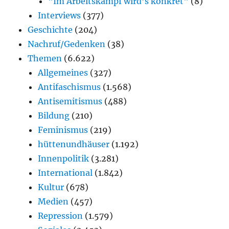
"Im Arbeitskampf wird’s konkret"
(8)
Interviews
(377)
Geschichte
(204)
Nachruf/Gedenken
(38)
Themen
(6.622)
Allgemeines
(327)
Antifaschismus
(1.568)
Antisemitismus
(488)
Bildung
(210)
Feminismus
(219)
hüttenundhäuser
(1.192)
Innenpolitik
(3.281)
International
(1.842)
Kultur
(678)
Medien
(457)
Repression
(1.579)