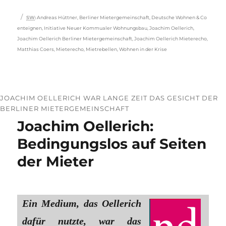
Schlagwörter
SW
:
Andreas Hüttner
,
Berliner Mietergemeinschaft
,
Deutsche Wohnen & Co
enteignen
,
Initiative Neuer Kommualer Wohnungsbau
,
Joachim Oellerich
,
Joachim Oellerich Berliner Mietergemeinschaft
,
Joachim Oellerich Mieterecho
,
Matthias Coers
,
Mieterecho
,
Mietrebellen
,
Wohnen in der Krise
JOACHIM OELLERICH WAR LANGE ZEIT DAS GESICHT DER
BERLINER MIETERGEMEINSCHAFT
Joachim Oellerich:
Bedingungslos auf Seiten
der Mieter
Ein Medium, das Oellerich
dafür nutzte, war das