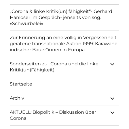
„Corona & linke Kritik(un) fähigkeit“- Gerhard
Hanloser im Gespräch- jenseits von sog.
»Schwurbelei«
Zur Erinnerung an eine völlig in Vergessenheit
geratene transnationale Aktion 1999: Karawane
indischer Bauer*innen in Europa
Unterme
Sonderseiten zu…Corona und die linke
anzeigen
Kritik(un)Fähigkeit).
Startseite
Unterme
Archiv
anzeigen
Unterme
AKTUELL: Biopolitik – Diskussion über
anzeigen
Corona