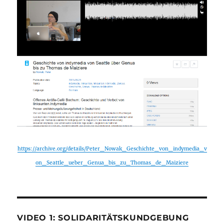
https://archive.org/details/Peter_Nowak_Geschichte_von_indymedia_v
on_Seattle_ueber_Genua_bis_zu_Thomas_de_Maiziere
VIDEO 1: SOLIDARITÄTSKUNDGEBUNG