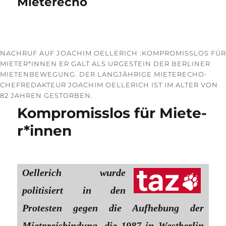
Mieterecho
NACHRUF AUF JOACHIM OELLERICH :KOMPROMISSLOS FÜR
MIE­TE­R*IN­NEN ER GALT ALS URGESTEIN DER BERLINER
MIETENBEWEGUNG. DER LANGJÄHRIGE MIETERECHO-
CHEFREDAKTEUR JOACHIM OELLERICH IST IM ALTER VON
82 JAHREN GESTORBEN.
Kompromisslos für Mie­te­
r*in­nen
Oellerich wurde
politisiert in den
Protesten gegen die Aufhebung der
Mietpreisbindung, die 1987 in Westberlin