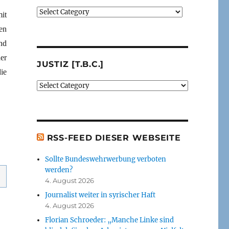
Verlage
it
(der
en
von
nd
mir
besprochenen
er
JUSTIZ [T.B.C.]
oder
ie
erwähnten
Justiz
Bücher)
[t.b.c.]
[t.b.c.]
RSS-FEED DIESER WEBSEITE
Sollte Bundeswehrwerbung verboten
werden?
4. August 2026
Journalist weiter in syrischer Haft
4. August 2026
Florian Schroeder: „Manche Linke sind