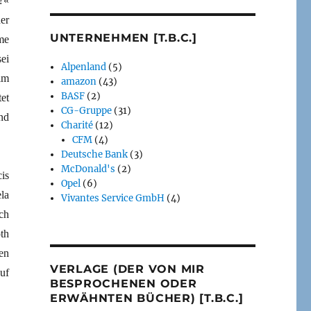
?«
er
UNTERNEHMEN [T.B.C.]
me
ei
Alpenland
(5)
im
amazon
(43)
BASF
(2)
et
CG-Gruppe
(31)
nd
Charité
(12)
CFM
(4)
Deutsche Bank
(3)
McDonald's
(2)
is
Opel
(6)
la
Vivantes Service GmbH
(4)
ch
th
en
VERLAGE (DER VON MIR
uf
BESPROCHENEN ODER
ERWÄHNTEN BÜCHER) [T.B.C.]