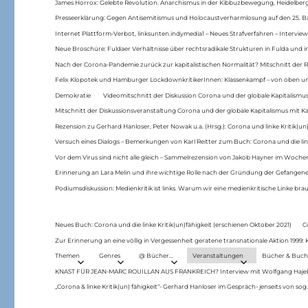
James Horrox: Gelebte Revolution. Anarchismus in der Kibbuzbewegung, Heidelber
Presseerklärung: Gegen Antisemitismus und Holocaustverharmlosung auf den 25. 
Internet Plattform-Verbot, linksunten.indymedia1 – Neues Strafverfahren – Interview
Neue Broschüre: Fuldaer Verhältnisse über rechtsradikale Strukturen in Fulda und 
Nach der Corona-Pandemie zurück zur kapitalistischen Normalität? Mitschnitt der Re
Felix Klopotek und Hamburger LockdownkritikerInnen: Klassenkampf – von oben und
Demokratie
Videomitschnitt der Diskussion Corona und der globale Kapitalismus
Mitschnitt der Diskussionsveranstaltung Corona und der globale Kapitalismus mit Ka
Rezension zu Gerhard Hanloser, Peter Nowak u.a. (Hrsg.): Corona und linke Kritik(un)
Versuch eines Dialogs – Bemerkungen von Karl Reitter zum Buch: Corona und die link
Vor dem Virus sind nicht alle gleich – Sammelrezension von Jakob Hayner im Woch
Erinnerung an Lara Melin und ihre wichtige Rolle nach der Gründung der Gefange
Podiumsdiskussion: Medienkritik ist links. Warum wir eine medienkritische Linke br
Neues Buch: Corona und die linke Kritik(un)fähigkeit (erschienen Oktober 2021)
C
Zur Erinnerung an eine völlig in Vergessenheit geratene transnationale Aktion 1999
Themen
Genres
@ Bücher…
Veranstaltungen
Bücher & Buch
KNAST FÜR JEAN-MARC ROUILLAN AUS FRANKREICH? Interview mit Wolfgang Hajek 
„Corona & linke Kritik(un) fähigkeit“- Gerhard Hanloser im Gespräch- jenseits von sog