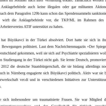
listen im Sommer nach ihrer Verhaftung erklärt. Tatsächlich werden i
Anklagebehörde auch keine illegalen oder gar militanten Aktion
nach dem Paragrafen 129b kann schon das Spendensammeln sanktionie
i wirft die Anklagebehörde vor, die TKP/ML im Rahmen des 
Arbeitervereins ATIF unterstützt zu haben.
hat Büyükavci in der Türkei absolviert. Dort hatte sie sich in ihr
en Bewegungen politisiert. Laut dem Nachrichtenmagazin »Der Spiege
utschland gekommen, weil sie sich auf Psychiatrie spezialisieren woll
n Studiengang in der Türkei nicht gab. Sie lernte Deutsch, promoviert
e 2012 die deutsche Staatsbürgerschaft, die sie bislang allerdings no
Auch in Nürnberg engagierte sich Büyükavci politisch. Aktiv war sie b
gewerkschaft ver.di und in verschiedenen Initiativen zur Unterstützu
.
 sich insbesondere um traumatisierte Frauen. Sie war Mitglied d