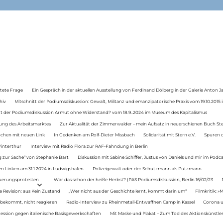
tete Frage
Ein Gespräch in der aktuellen Ausstellung von Ferdinand Dölberg in der Galerie Anton J
hiv
Mitschnitt der Podiumsdiskussion: Gewalt, Militanz und emanzipatorische Praxis vom 19.10.2015 i
tt der Podiumsdiskussion Armut ohne Widerstand? vom 18.9..2024 im Museum des Kapitalismus
ung des Arbeitsmarktes
Zur Aktualität der Zimmerwalder – mein Aufsatz in neuerschienen Buch St
auchen mit neuen Link
In Gedenken am Rolf-Dieter Missbach
Solidarität mit Stern e.V.
Spuren d
Winterthur
Interview mit Radio Flora zur RAF-Fahndung in Berlin
 zur Sache“ von Stephanie Bart
Diskussion mit Sabine Schiffer, Justus von Daniels und mir im Podc
n Linken am 31.1.2024 in Ludwigshafen
Polizeigewalt oder der Schutzmann als Putzmann
Teuerungsprotesten
War das schon der heiße Herbst? (PAS Podiumsdiskussion, Berlin 16/02/23
e Revision: aus Kein Zustand
„Wer nicht aus der Geschichte lernt, kommt darin um“
Filmkritik: »
 bekommt, nicht reagieren
Radio-Interview zu Rheinmetall-Entwaffnen Camp in Kassel
Corona u
ression gegen italienische Basisgewerkschaften
Mit Maske und Plakat – Zum Tod des Aktionskünstler