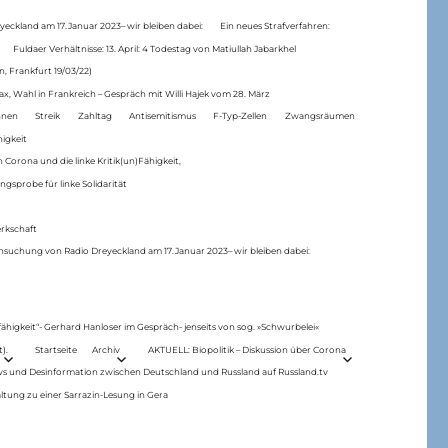
eckland am 17.Januar 2023– wir bleiben dabei:
Ein neues Strafverfahren:
Fuldaer Verhältnisse: 13. April: 4 Todestag von Matiul­lah Jabarkhel
n, Frankfurt 19/03/22)
ax, Wahl in Frankreich – Gespräch mit Willi Hajek vom 28. März
nen
Streik
Zahltag
Antisemitismus
F-Typ-Zellen
Zwangsräumen
higkeit
 Corona und die linke Kritik(un)Fähigkeit,
ngsprobe für linke Solidarität
rkschaft
hsuchung von Radio Dreyeckland am 17.Januar 2023– wir bleiben dabei:
 fähigkeit“- Gerhard Hanloser im Gespräch- jenseits von sog. »Schwurbelei«
).
Startseite
Archiv
AKTUELL: Biopolitik – Diskussion über Corona
ws und Desinformation zwischen Deutschland und Russland auf Russland.tv
ltung zu einer Sarrazin-Lesung in Gera