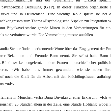
smigrationsausschuss und der Gesellschaft für türkisch sprachi
 psychosoziale Betreuung (GTP). In dieser Funktion organisierte s
ürkei und in Deutschland. Eine wichtige Rolle spielte sie bei d
Fachkongresses zum Thema »Psychologische Aspekte zur Integration v
anu Büyükavci steckte gerade Mitten in den Vorbereitungen für ein
ls sie verhaftete wurde. Die Veranstaltung musste ausfallen.
audia Steiner findet anerkennende Worte über das Engagement der Fra
ihrer Bekannten und Freunde Banu nennt. Sie selbst hatte Banu 
Bündnis« kennengelernt, in dem Frauen unterschiedlicher politisch
rieren. »Wir haben uns immer gewundert, wie sie neben ihr
uf noch die Kraft für die Arbeit mit den Flüchtlingsfrauen aufbringt
ber »nd«.
rfahrens in München verlas Banu Büyükavci einer Erklärung: »Ich w
tionshaft. 23 Stunden allein in der Zelle, eine Stunde Hofgang, wobei i