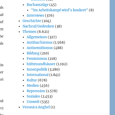
Buchauszüge
(45)
ls
"Im Arbeitskampf wird’s konkret"
(8)
al
Interviews
(376)
Geschichte
(204)
uf
Nachruf/Gedenken
(38)
en
Themen
(6.621)
he
Allgemeines
(327)
Antifaschismus
(1.568)
ls
Antisemitismus
(488)
Bildung
(210)
Feminismus
(218)
hüttenundhäuser
(1.192)
in
Innenpolitik
(3.280)
er
International
(1.841)
ei
Kultur
(678)
Medien
(456)
Repression
(1.578)
Soziales
(2.453)
nd
Umwelt
(535)
Veronica Anghel
(1)
ci