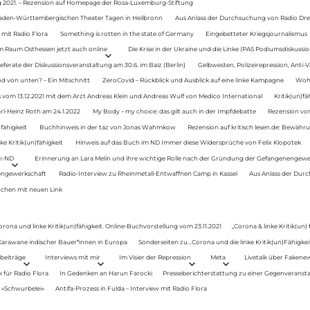
g 2021. – Rezension auf Homepage der Rosa-Luxemburg-Stiftung
Baden-Württembergischen Theater Tagen in Heilbronn
Aus Anlass der Durchsuchung von Radio Drey
 mit Radio Flora
Something is rotten in the state of Germany
Eingebetteter Kriegsjournalismus
im Raum Osthessen jetzt auch online
Die Krise in der Ukraine und die Linke (PAS Podiumsdiskussio
ferate der Diskussionsveranstaltung am 30.6. im Baiz (Berlin)
Gelbwesten, Polizeirepression, Anti-V
 von unten? – Ein Mitschnitt
ZeroCovid – Rückblick und Ausblick auf eine linke Kampagne
Woh
 vom 13.12.2021 mit dem Arzt Andreas Klein und Andreas Wulf von Medico International
Kritik(un)fä
rl-Heinz Roth am 24.1.2022
My Body – my choice: das gilt auch in der Impfdebatte
Rezension von
fähigkeit
Buchhinweis in der taz von Jonas Wahmkow
Rezension auf kritisch lesen.de: Bewähru
e Kritik(un)fähigkeit
Hinweis auf das Buch im ND Immer diese Widersprüche von Felix Klopotek
en-ND
Erinnerung an Lara Melin und ihre wichtige Rolle nach der Gründung der Gefangenengewe
nengewerkschaft
Radio-Interview zu Rheinmetall-Entwaffnen Camp in Kassel
Aus Anlass der Durc
auchen mit neuen Link
orona und linke Kritik(un)fähigkeit. Online-Buchvorstellung vom 23.11.2021
„Corona & linke Kritik(un)
: Karawane indischer Bauer*innen in Europa
Sonderseiten zu…Corona und die linke Kritik(un)Fähigkeit
beiträge
Interviews mit mir
Im Visier der Repression
Meta
Livetalk über Fakene
für Radio Flora
In Gedenken an Harun Farocki
Presseberichterstattung zu einer Gegenveransta
. »Schwurbelei«
Antifa-Prozess in Fulda – Interview mit Radio Flora