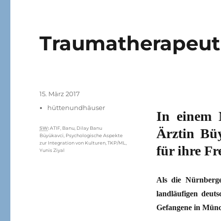
Traumatherapeuti
Veröffentlicht
15. März 2017
am
Kategorien
hüttenundhäuser
In einem 
Schlagwörter
SW
:
ATIF
,
Banu
,
Dilay Banu
Ärztin Bü
Büyükavci
,
Psychologische Aspekte
zur Integration von Kulturen
,
TKP/ML
,
für ihre Fr
Yunis Ziyal
Als die Nürnberge
landläufigen deutsc
Gefangene in Münc