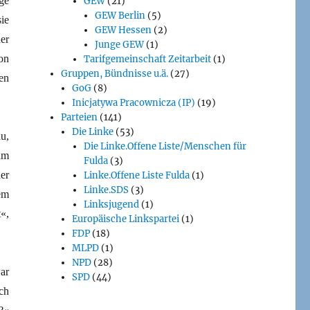
ge
GEW
(21)
GEW Berlin
(5)
ie
GEW Hessen
(2)
er
Junge GEW
(1)
on
Tarifgemeinschaft Zeitarbeit
(1)
Gruppen, Bündnisse u.ä.
(27)
en
GoG
(8)
Inicjatywa Pracownicza (IP)
(19)
Parteien
(141)
Die Linke
(53)
u,
Die Linke.Offene Liste/Menschen für
im
Fulda
(3)
er
Linke.Offene Liste Fulda
(1)
Linke.SDS
(3)
em
Linksjugend
(1)
«,
Europäische Linkspartei
(1)
FDP
(18)
MLPD
(1)
NPD
(28)
ar
SPD
(44)
ch