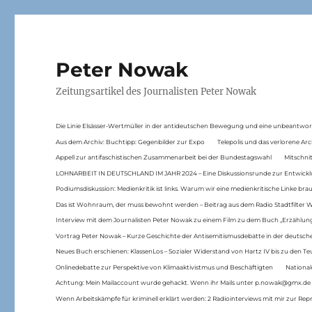
Peter Nowak
Zeitungsartikel des Journalisten Peter Nowak
Die Linie Elsässer-Wertmüller in der antideutschen Bewegung und eine unbeantwor
Aus dem Archiv: Buchtipp: Gegenbilder zur Expo
Telepolis und das verlorene Arc
Appell zur antifaschistischen Zusammenarbeit bei der Bundestagswahl
Mitschni
LOHNARBEIT IN DEUTSCHLAND IM JAHR 2024 – Eine Diskussionsrunde zur Entwickl
Podiumsdiskussion: Medienkritik ist links. Warum wir eine medienkritische Linke br
Das ist Wohnraum, der muss bewohnt werden – Beitrag aus dem Radio Stadtfilter 
Interview mit dem Journalisten Peter Nowak zu einem Film zu dem Buch „Erzählung
Vortrag Peter Nowak – Kurze Geschichte der Antisemitismusdebatte in der deutsche
Neues Buch erschienen: KlassenLos – Sozialer Widerstand von Hartz IV bis zu den 
Onlinedebatte zur Perspektive von Klimaaktivistmus und Beschäftigten
National
Achtung: Mein Mailaccount wurde gehackt. Wenn ihr Mails unter p.nowak@gmx.de
Wenn Arbeitskämpfe für kriminell erklärt werden: 2 Radiointerviews mit mir zur Rep