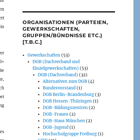
hr
en
rt
ORGANISATIONEN (PARTEIEN,
in
GEWERKSCHAFTEN,
GRUPPEN/BÜNDNISSE ETC.)
[T.B.C.]
er
Gewerkschaften
(53)
l«
DGB (Dachverband und
Einzelgewerkschaften)
(53)
te
DGB (Dachverband)
(32)
e,
Alternativen zum DGB
(4)
ch
Bundesvorstand
(1)
DGB Berlin-Brandenburg
(3)
ei
DGB Hessen-Thüringen
(1)
ng
DGB-Bildungszentren
(2)
DGB-Frauen
(2)
DGB-Haus München
(2)
DGB-Jugend
(1)
es
Hochschulgruppe Freiburg
(1)