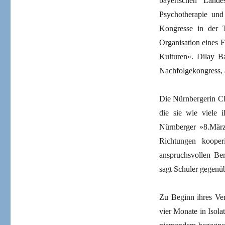
bayerischen Lande
Psychotherapie und
Kongresse in der T
Organisation eines 
Kulturen«. Dilay B
Nachfolgekongress, a
Die Nürnbergerin Cl
die sie wie viele 
Nürnberger »8.März-
Richtungen koope
anspruchsvollen Ber
sagt Schuler gegenü
Zu Beginn ihres Ve
vier Monate in Isola