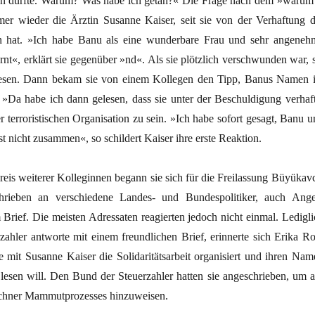
 durfte. Warum? Was habe ich getan?« Die Frage nach dem »warum
mmer wieder die Ärztin Susanne Kaiser, seit sie von der Verhaftung d
n hat. »Ich habe Banu als eine wunderbare Frau und sehr angeneh
nt«, erklärt sie gegenüber »nd«. Als sie plötzlich verschwunden war, s
esen. Dann bekam sie von einem Kollegen den Tipp, Banus Namen 
. »Da habe ich dann gelesen, dass sie unter der Beschuldigung verhaft
r terroristischen Organisation zu sein. »Ich habe sofort gesagt, Banu u
st nicht zusammen«, so schildert Kaiser ihre erste Reaktion.
eis weiterer Kolleginnen begann sie sich für die Freilassung Büyükavc
chrieben an verschiedene Landes- und Bundespolitiker, auch Ange
 Brief. Die meisten Adressaten reagierten jedoch nicht einmal. Ledigli
zahler antworte mit einem freundlichen Brief, erinnerte sich Erika Ro
e mit Susanne Kaiser die Solidaritätsarbeit organisiert und ihren Nam
 lesen will. Den Bund der Steuerzahler hatten sie angeschrieben, um a
chner Mammutprozesses hinzuweisen.