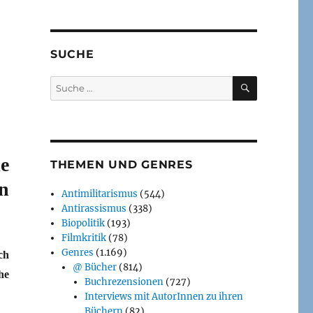
SUCHE
SUCHEN
Suche
nach:
e
THEMEN UND GENRES
n
Antimilitarismus
(544)
Antirassismus
(338)
Biopolitik
(193)
Filmkritik
(78)
Genres
(1.169)
ch
@ Bücher
(814)
he
Buchrezensionen
(727)
Interviews mit AutorInnen zu ihren
Büchern
(82)