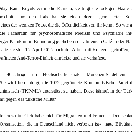
Dilay Banu Büyükavci in die Kamera, sie trägt die lockigen Haare a
rschnitt, um den Hals hat sie einen dezent gemusterten Sch
eines der wenigen Fotos, die die Öffentlichkeit von ihr kennt. So wie a
ie Fachärztin für psychosomatische Medizin und Psychiatrie ihr
rger Klinikum in Erinnerung geblieben sein. In einem Café in der Nä
tte sie sich 15. April 2015 nach der Arbeit mit Kollegen getroffen, a
affneten Anti-Terror-Einheit einrückte und sie verhaftete.
e 46-Jährige im Hochsicherheitstrakt München-Stadelheim 
Sie wird beschuldigt, die 1972 gegründete Kommunistische Partei d
leninistisch (TKP/ML) unterstützt zu haben. Diese kämpft in der Türk
t gegen das türkische Militär.
denen zu tun? Ich habe mich für Migranten und Frauen in Deutschla
r Organisation, die in Deutschland nicht verboten ist«, hatte Büyükav