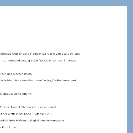
anizewski fand Eingang in einem Taz-Artikel von Beate Scheder
m Conne Island-Leipzig: Nach fast 10 Jahren noch interessant.
erben und Sterben lassen
er Solidarität – Neues Buch vom Verlag „Die Buchmacherei“
ast des Deutschlandfunk:
Podcast: Laues Lüftchen statt Heißer Herbst
Mit der Waffe in der Hand – Cottbus 1920«.
nd die linke Kritik(un)dähigkeit – neue Homepage
s Kurt Jotter