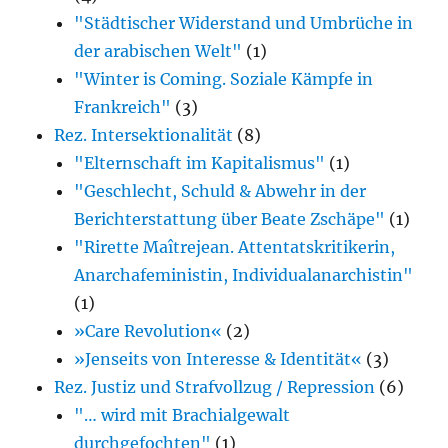
"Städtischer Widerstand und Umbrüche in
der arabischen Welt"
(1)
"Winter is Coming. Soziale Kämpfe in
Frankreich"
(3)
Rez. Intersektionalität
(8)
"Elternschaft im Kapitalismus"
(1)
"Geschlecht, Schuld & Abwehr in der
Berichterstattung über Beate Zschäpe"
(1)
"Rirette Maîtrejean. Attentatskritikerin,
Anarcha­feministin, Individualanarchistin"
(1)
»Care Revolution«
(2)
»Jenseits von Interesse & Identität«
(3)
Rez. Justiz und Strafvollzug / Repression
(6)
"… wird mit Brachialgewalt
durchgefochten"
(1)