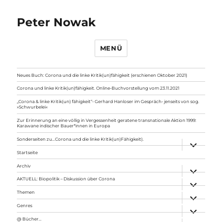
Peter Nowak
MENÜ
Neues Buch: Corona und die linke Kritik(un)fähigkeit (erschienen Oktober 2021)
Corona und linke Kritik(un)fähigkeit. Online-Buchvorstellung vom 23.11.2021
„Corona & linke Kritik(un) fähigkeit“- Gerhard Hanloser im Gespräch- jenseits von sog.
»Schwurbelei«
Zur Erinnerung an eine völlig in Vergessenheit geratene transnationale Aktion 1999:
Karawane indischer Bauer*innen in Europa
Sonderseiten zu…Corona und die linke Kritik(un)Fähigkeit).
Unterme
anzeigen
Startseite
Archiv
Unterme
anzeigen
AKTUELL: Biopolitik – Diskussion über Corona
Unterme
anzeigen
Themen
Unterme
anzeigen
Genres
Unterme
anzeigen
@ Bücher…
Unterme