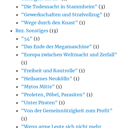
"Die Todesnacht in Stammheim"
(3)
"Gewerkschaften und Strafvollzug"
(1)
"Wege durch den Knast"
(1)
Rez. Sonstiges
(13)
"54"
(1)
"Das Ende der Megamaschine"
(1)
"Europa zwischen Weltmacht und Zerfall"
(1)
"Freiheit und Kontrolle"
(1)
"Heilsames Neukölln"
(1)
"Mytos Mitte"
(1)
"Proleten, Pöbel, Parasiten"
(1)
"Unter Piraten"
(1)
"Von der Gemeinnützigkeit zum Profit"
(1)
"Wenn arme Leute sich nicht mehr