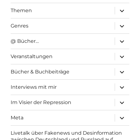
Unterme
Themen
anzeigen
Unterme
Genres
anzeigen
Unterme
@ Bücher…
anzeigen
Unterme
Veranstaltungen
anzeigen
Unterme
Bücher & Buchbeiträge
anzeigen
Unterme
Interviews mit mir
anzeigen
Unterme
Im Visier der Repression
anzeigen
Unterme
Meta
anzeigen
Livetalk über Fakenews und Desinformation
zwischen Deutschland und Russland auf