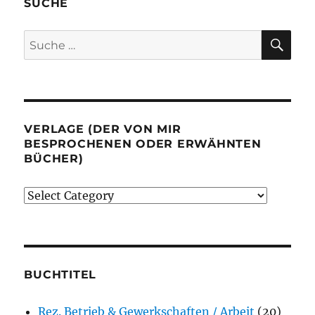
SUCHE
SU
Suche
nach:
VERLAGE (DER VON MIR
BESPROCHENEN ODER ERWÄHNTEN
BÜCHER)
Verlage
(der
von
mir
besprochenen
BUCHTITEL
oder
Rez. Betrieb & Gewerkschaften / Arbeit
(20)
erwähnten