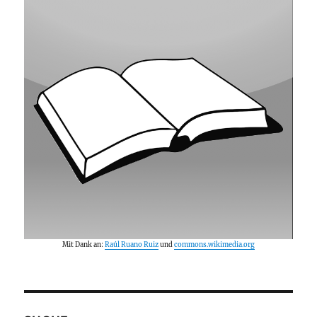
Mit Dank an:
Raúl Ruano Ruiz
und
commons.wikimedia.org