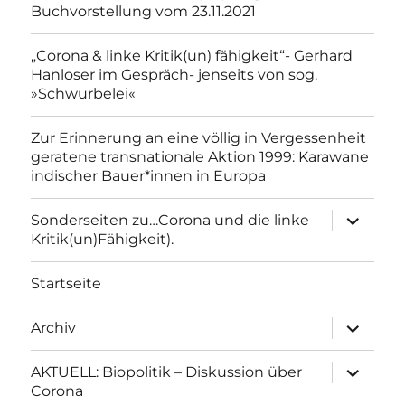
Buchvorstellung vom 23.11.2021
„Corona & linke Kritik(un) fähigkeit“- Gerhard
Hanloser im Gespräch- jenseits von sog.
»Schwurbelei«
Zur Erinnerung an eine völlig in Vergessenheit
geratene transnationale Aktion 1999: Karawane
indischer Bauer*innen in Europa
Unterme
Sonderseiten zu…Corona und die linke
anzeigen
Kritik(un)Fähigkeit).
Startseite
Unterme
Archiv
anzeigen
Unterme
AKTUELL: Biopolitik – Diskussion über
anzeigen
Corona