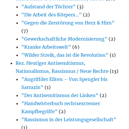
"Aufstand der Töchter"
(3)
Bücher)
"Die Arbeit des Körpers…"
(2)
"Gegen die Zerstörung von Herz & Hirn"
(7)
"Gewerkschaftliche Modernisierung"
(2)
"Kranke Arbeitswelt"
(6)
"Wilder Streik, das ist die Revolution"
(1)
Rez. Heutiger Antisemitismus,
Nationalismus, Rassismus / Neue Rechte
(13)
"Angriffder Eliten – Von Spengler bis
Sarrazin"
(1)
"Der Antisemitismus der Linken"
(2)
"Handwörterbuch rechtsextremer
Kampfbegriffe"
(2)
"Rassismus in der Leistungsgesellschaft"
(1)