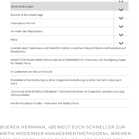
anzeigen
Veranstaltungen
Unterme
anzeigen
Bücher & Buchbeiträge
Unterme
anzeigen
Interviews mit mir
Unterme
anzeigen
Im Visier der Repression
Unterme
anzeigen
Meta
Unterme
anzeigen
Livetalk über Fakenews und Desinformation zwischen Deutschland und Russland auf
Russland.tv
KNAST FÜR JEAN-MARC ROUILLAN AUS FRANKREICH? Interview mit Wolfgang Hajek
für Radio Flora
In Gedenken an Harun Farocki
Presseberichterstattung zu einer Gegenveranstaltung zu einer Sarrazin-Lesung in
Gera
„Corona & linke Kritik(un) fähigkeit“- Gerhard Hanloser im Gespräch- jenseits von sog.
»Schwurbelei«
Antifa-Prozess in Fulda – Interview mit Radio Flora
BUEREN HERMANN, «BEWEGT EUCH SCHNELLER ZUR
KRITIK MODERNER MANAGEMENTMETHODEN», BREMEN