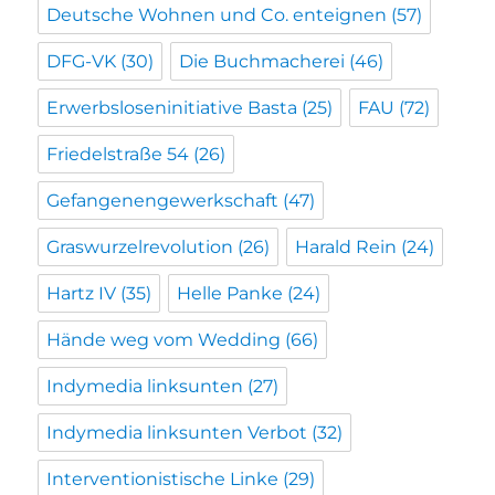
Deutsche Wohnen und Co. enteignen
(57)
DFG-VK
(30)
Die Buchmacherei
(46)
Erwerbsloseninitiative Basta
(25)
FAU
(72)
Friedelstraße 54
(26)
Gefangenengewerkschaft
(47)
Graswurzelrevolution
(26)
Harald Rein
(24)
Hartz IV
(35)
Helle Panke
(24)
Hände weg vom Wedding
(66)
Indymedia linksunten
(27)
Indymedia linksunten Verbot
(32)
Interventionistische Linke
(29)