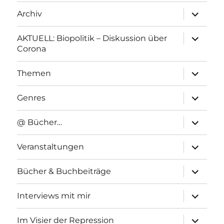
Unterme
Archiv
anzeigen
Unterme
AKTUELL: Biopolitik – Diskussion über
anzeigen
Corona
Unterme
Themen
anzeigen
Unterme
Genres
anzeigen
Unterme
@ Bücher…
anzeigen
Unterme
Veranstaltungen
anzeigen
Unterme
Bücher & Buchbeiträge
anzeigen
Unterme
Interviews mit mir
anzeigen
Unterme
Im Visier der Repression