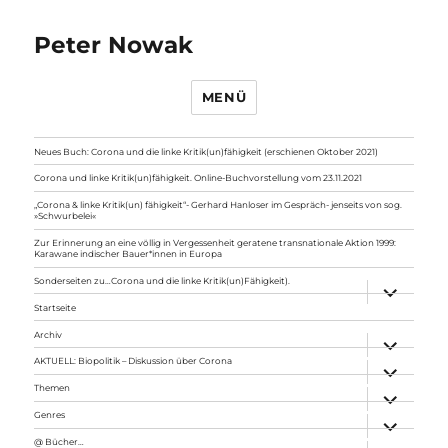
Peter Nowak
MENÜ
Neues Buch: Corona und die linke Kritik(un)fähigkeit (erschienen Oktober 2021)
Corona und linke Kritik(un)fähigkeit. Online-Buchvorstellung vom 23.11.2021
„Corona & linke Kritik(un) fähigkeit“- Gerhard Hanloser im Gespräch- jenseits von sog.
»Schwurbelei«
Zur Erinnerung an eine völlig in Vergessenheit geratene transnationale Aktion 1999:
Karawane indischer Bauer*innen in Europa
Sonderseiten zu…Corona und die linke Kritik(un)Fähigkeit).
Unterme
anzeigen
Startseite
Archiv
Unterme
anzeigen
AKTUELL: Biopolitik – Diskussion über Corona
Unterme
anzeigen
Themen
Unterme
anzeigen
Genres
Unterme
anzeigen
@ Bücher…
Unterme