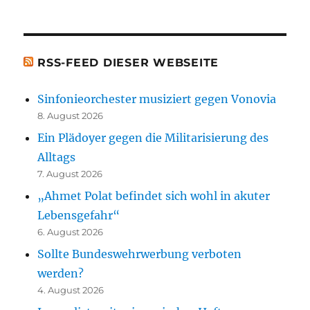
[t.b.c.]
Bücher)
[t.b.c.]
RSS-FEED DIESER WEBSEITE
Sinfonieorchester musiziert gegen Vonovia
8. August 2026
Ein Plädoyer gegen die Militarisierung des
Alltags
7. August 2026
„Ahmet Polat befindet sich wohl in akuter
Lebensgefahr“
6. August 2026
Sollte Bundeswehrwerbung verboten
werden?
4. August 2026