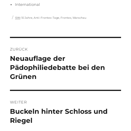
am
International
Schlagwörter
SW
:
10 Jahre
,
Anti-Frontex-Tage
,
Frontex
,
Warschau
Beitragsnavigation
ZURÜCK
Neuauflage der
Vorheriger
Beitrag:
Pädophiliedebatte bei den
Grünen
WEITER
Buckeln hinter Schloss und
Nächster
Beitrag:
Riegel