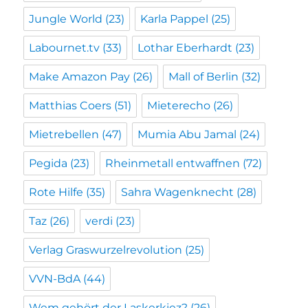
Jungle World
(23)
Karla Pappel
(25)
Labournet.tv
(33)
Lothar Eberhardt
(23)
Make Amazon Pay
(26)
Mall of Berlin
(32)
Matthias Coers
(51)
Mieterecho
(26)
Mietrebellen
(47)
Mumia Abu Jamal
(24)
Pegida
(23)
Rheinmetall entwaffnen
(72)
Rote Hilfe
(35)
Sahra Wagenknecht
(28)
Taz
(26)
verdi
(23)
Verlag Graswurzelrevolution
(25)
VVN-BdA
(44)
Wem gehört der Laskerkiez?
(26)