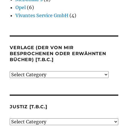
Opel
(6)
Vivantes Service GmbH
(4)
VERLAGE (DER VON MIR
BESPROCHENEN ODER ERWÄHNTEN
BÜCHER) [T.B.C.]
Verlage
(der
von
mir
besprochenen
JUSTIZ [T.B.C.]
oder
Justiz
erwähnten