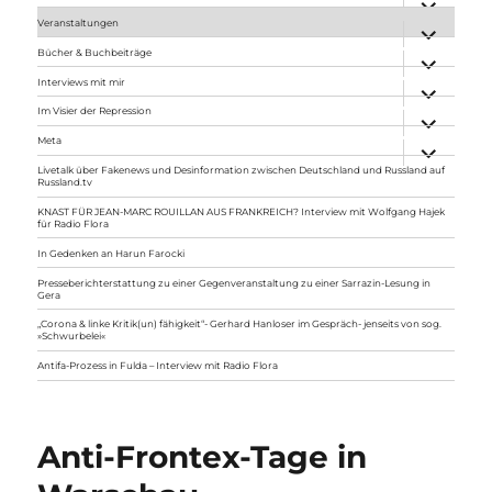
anzeigen
Veranstaltungen
Unterme
anzeigen
Bücher & Buchbeiträge
Unterme
anzeigen
Interviews mit mir
Unterme
anzeigen
Im Visier der Repression
Unterme
anzeigen
Meta
Unterme
anzeigen
Livetalk über Fakenews und Desinformation zwischen Deutschland und Russland auf
Russland.tv
KNAST FÜR JEAN-MARC ROUILLAN AUS FRANKREICH? Interview mit Wolfgang Hajek
für Radio Flora
In Gedenken an Harun Farocki
Presseberichterstattung zu einer Gegenveranstaltung zu einer Sarrazin-Lesung in
Gera
„Corona & linke Kritik(un) fähigkeit“- Gerhard Hanloser im Gespräch- jenseits von sog.
»Schwurbelei«
Antifa-Prozess in Fulda – Interview mit Radio Flora
Anti-Frontex-Tage in