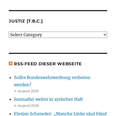
von
mir
besprochenen
JUSTIZ [T.B.C.]
oder
Justiz
erwähnten
[t.b.c.]
Bücher)
[t.b.c.]
RSS-FEED DIESER WEBSEITE
Sollte Bundeswehrwerbung verboten
werden?
4. August 2026
Journalist weiter in syrischer Haft
4. August 2026
Florian Schroeder: „Manche Linke sind blind