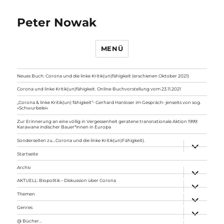
Peter Nowak
MENÜ
Neues Buch: Corona und die linke Kritik(un)fähigkeit (erschienen Oktober 2021)
Corona und linke Kritik(un)fähigkeit. Online-Buchvorstellung vom 23.11.2021
„Corona & linke Kritik(un) fähigkeit“- Gerhard Hanloser im Gespräch- jenseits von sog.
»Schwurbelei«
Zur Erinnerung an eine völlig in Vergessenheit geratene transnationale Aktion 1999:
Karawane indischer Bauer*innen in Europa
Sonderseiten zu…Corona und die linke Kritik(un)Fähigkeit).
Unterme
anzeigen
Startseite
Archiv
Unterme
anzeigen
AKTUELL: Biopolitik – Diskussion über Corona
Unterme
anzeigen
Themen
Unterme
anzeigen
Genres
Unterme
anzeigen
@ Bücher…
Unterme