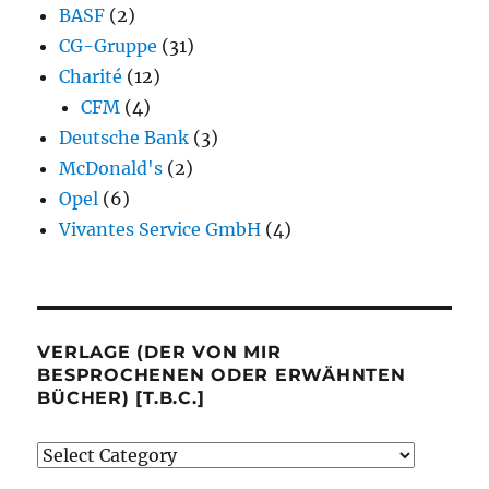
BASF
(2)
CG-Gruppe
(31)
Charité
(12)
CFM
(4)
Deutsche Bank
(3)
McDonald's
(2)
Opel
(6)
Vivantes Service GmbH
(4)
VERLAGE (DER VON MIR
BESPROCHENEN ODER ERWÄHNTEN
BÜCHER) [T.B.C.]
Verlage
(der