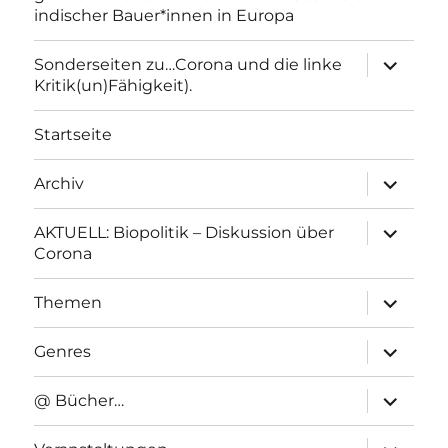
indischer Bauer*innen in Europa
Unterme
Sonderseiten zu…Corona und die linke
anzeigen
Kritik(un)Fähigkeit).
Startseite
Unterme
Archiv
anzeigen
Unterme
AKTUELL: Biopolitik – Diskussion über
anzeigen
Corona
Unterme
Themen
anzeigen
Unterme
Genres
anzeigen
Unterme
@ Bücher…
anzeigen
Unterme