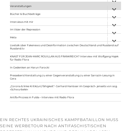
anzeigen
Veranstaltungen
Unterme
anzeigen
Bücher & Buchbeiträge
Unterme
anzeigen
Interviews mit mir
Unterme
anzeigen
Im Visier der Repression
Unterme
anzeigen
Meta
Unterme
anzeigen
Livetalk über Fakenews und Desinformation zwischen Deutschland und Russland auf
Russland.tv
KNAST FÜR JEAN-MARC ROUILLAN AUS FRANKREICH? Interview mit Wolfgang Hajek
für Radio Flora
In Gedenken an Harun Farocki
Presseberichterstattung zu einer Gegenveranstaltung zu einer Sarrazin-Lesung in
Gera
„Corona & linke Kritik(un) fähigkeit“- Gerhard Hanloser im Gespräch- jenseits von sog.
»Schwurbelei«
Antifa-Prozess in Fulda – Interview mit Radio Flora
EIN RECHTES UKRAINISCHES KAMPFBATAILLON MUSS
SEINE WERBETOUR NACH ANTIFASCHISTISCHEN