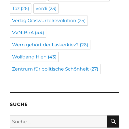
Taz
(26)
verdi
(23)
Verlag Graswurzelrevolution
(25)
VVN-BdA
(44)
Wem gehört der Laskerkiez?
(26)
Wolfgang Hien
(43)
Zentrum für politische Schönheit
(27)
SUCHE
SU
Suche
nach: