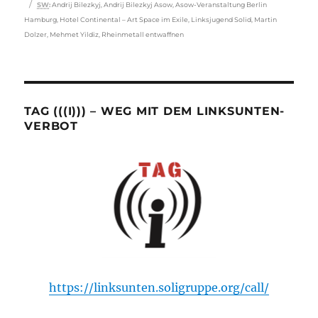
Schlagwörter
SW
:
Andrij Bilezkyj
,
Andrij Bilezkyj Asow
,
Asow-Veranstaltung Berlin
Hamburg
,
Hotel Continental – Art Space im Exile
,
Linksjugend Solid
,
Martin
Dolzer
,
Mehmet Yildiz
,
Rheinmetall entwaffnen
TAG (((I))) – WEG MIT DEM LINKSUNTEN-
VERBOT
https://linksunten.soligruppe.org/call/