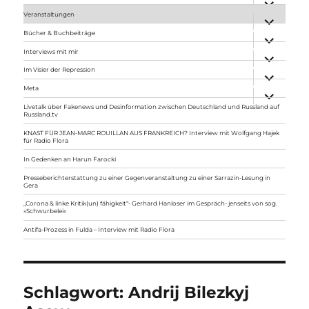
anzeigen
Veranstaltungen
Unterme
anzeigen
Bücher & Buchbeiträge
Unterme
anzeigen
Interviews mit mir
Unterme
anzeigen
Im Visier der Repression
Unterme
anzeigen
Meta
Unterme
anzeigen
Livetalk über Fakenews und Desinformation zwischen Deutschland und Russland auf
Russland.tv
KNAST FÜR JEAN-MARC ROUILLAN AUS FRANKREICH? Interview mit Wolfgang Hajek
für Radio Flora
In Gedenken an Harun Farocki
Presseberichterstattung zu einer Gegenveranstaltung zu einer Sarrazin-Lesung in
Gera
„Corona & linke Kritik(un) fähigkeit“- Gerhard Hanloser im Gespräch- jenseits von sog.
»Schwurbelei«
Antifa-Prozess in Fulda – Interview mit Radio Flora
Schlagwort:
Andrij Bilezkyj