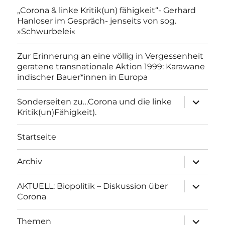
„Corona & linke Kritik(un) fähigkeit“- Gerhard
Hanloser im Gespräch- jenseits von sog.
»Schwurbelei«
Zur Erinnerung an eine völlig in Vergessenheit
geratene transnationale Aktion 1999: Karawane
indischer Bauer*innen in Europa
Unterme
Sonderseiten zu…Corona und die linke
anzeigen
Kritik(un)Fähigkeit).
Startseite
Unterme
Archiv
anzeigen
Unterme
AKTUELL: Biopolitik – Diskussion über
anzeigen
Corona
Unterme
Themen