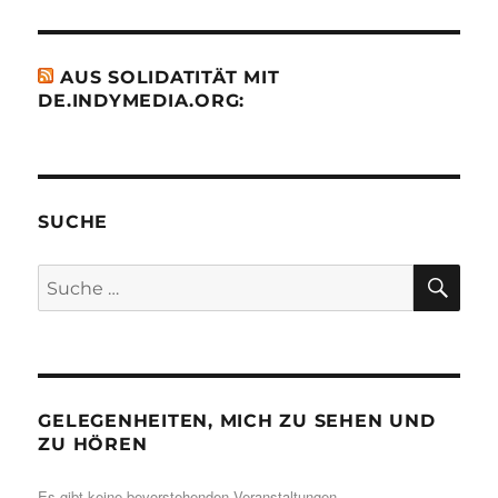
AUS SOLIDATITÄT MIT
DE.INDYMEDIA.ORG:
SUCHE
SU
Suche
nach:
GELEGENHEITEN, MICH ZU SEHEN UND
ZU HÖREN
Es gibt keine bevorstehenden Veranstaltungen.