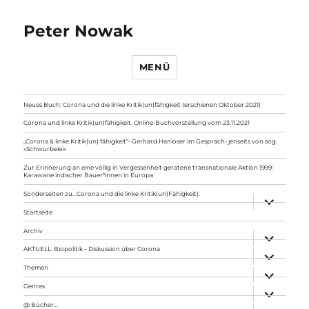
Peter Nowak
MENÜ
Neues Buch: Corona und die linke Kritik(un)fähigkeit (erschienen Oktober 2021)
Corona und linke Kritik(un)fähigkeit. Online-Buchvorstellung vom 23.11.2021
„Corona & linke Kritik(un) fähigkeit“- Gerhard Hanloser im Gespräch- jenseits von sog.
»Schwurbelei«
Zur Erinnerung an eine völlig in Vergessenheit geratene transnationale Aktion 1999:
Karawane indischer Bauer*innen in Europa
Sonderseiten zu…Corona und die linke Kritik(un)Fähigkeit).
Unterme
anzeigen
Startseite
Archiv
Unterme
anzeigen
AKTUELL: Biopolitik – Diskussion über Corona
Unterme
anzeigen
Themen
Unterme
anzeigen
Genres
Unterme
anzeigen
@ Bücher…
Unterme