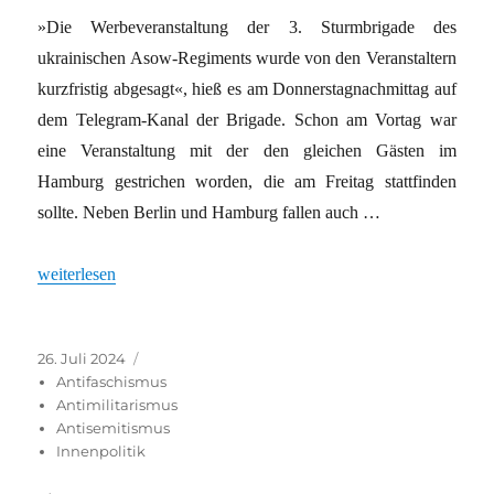
»Die Werbeveranstaltung der 3. Sturmbrigade des
ukrainischen Asow-Regiments wurde von den Veranstaltern
kurzfristig abgesagt«, hieß es am Donnerstagnachmittag auf
dem Telegram-Kanal der Brigade. Schon am Vortag war
eine Veranstaltung mit der den gleichen Gästen im
Hamburg gestrichen worden, die am Freitag stattfinden
sollte. Neben Berlin und Hamburg fallen auch …
„Nach Protest: Asow-Auftritte in Hamburg und Berlin abgesagt“
weiterlesen
Veröffentlicht
Kategorien
26. Juli 2024
am
Antifaschismus
Antimilitarismus
Antisemitismus
Innenpolitik