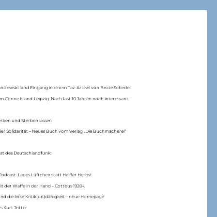
anizewski fand Eingang in einem Taz-Artikel von Beate Scheder
m Conne Island-Leipzig: Nach fast 10 Jahren noch interessant.
erben und Sterben lassen
er Solidarität – Neues Buch vom Verlag „Die Buchmacherei“
ast des Deutschlandfunk:
Podcast: Laues Lüftchen statt Heißer Herbst
Mit der Waffe in der Hand – Cottbus 1920«.
nd die linke Kritik(un)dähigkeit – neue Homepage
s Kurt Jotter