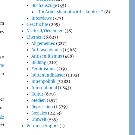
Buchauszüge
(45)
"Im Arbeitskampf wird’s konkret"
(8)
Interviews
(377)
im
Geschichte
(205)
Nachruf/Gedenken
(38)
es
Themen
(6.623)
Allgemeines
(327)
Antifaschismus
(1.568)
Antisemitismus
(488)
z«
Bildung
(210)
te
Feminismus
(219)
on
hüttenundhäuser
(1.192)
Innenpolitik
(3.282)
International
(1.843)
Kultur
(679)
er
Medien
(457)
Repression
(1.579)
n-
Soziales
(2.453)
t-
Umwelt
(535)
ei
Veronica Anghel
(1)