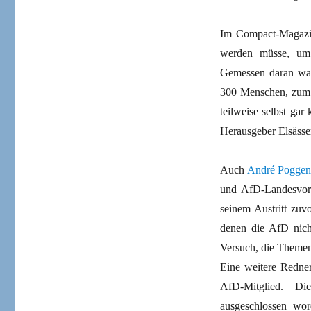
Im Compact-Magazin
werden müsse, um 
Gemessen daran war
300 Menschen, zum 
teilweise selbst ga
Herausgeber Elsässe
Auch
André Poggen
und AfD-Landesvors
seinem Austritt zuv
denen die AfD nich
Versuch, die Themen
Eine weitere Redner
AfD-Mitglied. Di
ausgeschlossen wor