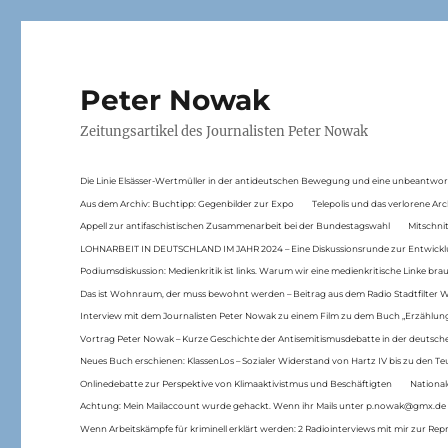
Peter Nowak
Zeitungsartikel des Journalisten Peter Nowak
Die Linie Elsässer-Wertmüller in der antideutschen Bewegung und eine unbeantwor
Aus dem Archiv: Buchtipp: Gegenbilder zur Expo
Telepolis und das verlorene Arc
Appell zur antifaschistischen Zusammenarbeit bei der Bundestagswahl
Mitschni
LOHNARBEIT IN DEUTSCHLAND IM JAHR 2024 – Eine Diskussionsrunde zur Entwickl
Podiumsdiskussion: Medienkritik ist links. Warum wir eine medienkritische Linke br
Das ist Wohnraum, der muss bewohnt werden – Beitrag aus dem Radio Stadtfilter 
Interview mit dem Journalisten Peter Nowak zu einem Film zu dem Buch „Erzählung
Vortrag Peter Nowak – Kurze Geschichte der Antisemitismusdebatte in der deutsche
Neues Buch erschienen: KlassenLos – Sozialer Widerstand von Hartz IV bis zu den 
Onlinedebatte zur Perspektive von Klimaaktivistmus und Beschäftigten
National
Achtung: Mein Mailaccount wurde gehackt. Wenn ihr Mails unter p.nowak@gmx.de
Wenn Arbeitskämpfe für kriminell erklärt werden: 2 Radiointerviews mit mir zur Rep