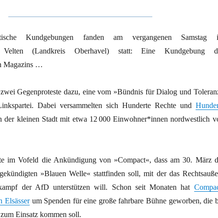
itische Kundgebungen fanden am vergangenen Samstag 
n Velten (Landkreis Oberhavel) statt: Eine Kundgebung d
en Magazins …
zwei Gegenproteste dazu, eine vom »Bündnis für Dialog und Toleran
Linkspartei. Dabei versammelten sich Hunderte Rechte und
Hunder
n der kleinen Stadt mit etwa 12 000 Einwohner*innen nordwestlich v
te im Vofeld die Ankündigung von »Compact«, dass am 30. März d
gekündigten »Blauen Welle« stattfinden soll, mit der das Rechtsauße
ampf der AfD unterstützen will. Schon seit Monaten hat
Compac
n Elsässer
um Spenden für eine große fahrbare Bühne geworben, die b
 zum Einsatz kommen soll.