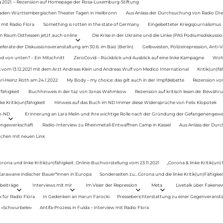
g 2021. – Rezension auf Homepage der Rosa-Luxemburg-Stiftung
Baden-Württembergischen Theater Tagen in Heilbronn
Aus Anlass der Durchsuchung von Radio Drey
 mit Radio Flora
Something is rotten in the state of Germany
Eingebetteter Kriegsjournalismus
im Raum Osthessen jetzt auch online
Die Krise in der Ukraine und die Linke (PAS Podiumsdiskussio
ferate der Diskussionsveranstaltung am 30.6. im Baiz (Berlin)
Gelbwesten, Polizeirepression, Anti-V
 von unten? – Ein Mitschnitt
ZeroCovid – Rückblick und Ausblick auf eine linke Kampagne
Woh
 vom 13.12.2021 mit dem Arzt Andreas Klein und Andreas Wulf von Medico International
Kritik(un)fä
rl-Heinz Roth am 24.1.2022
My Body – my choice: das gilt auch in der Impfdebatte
Rezension von
fähigkeit
Buchhinweis in der taz von Jonas Wahmkow
Rezension auf kritisch lesen.de: Bewähru
e Kritik(un)fähigkeit
Hinweis auf das Buch im ND Immer diese Widersprüche von Felix Klopotek
en-ND
Erinnerung an Lara Melin und ihre wichtige Rolle nach der Gründung der Gefangenengewe
nengewerkschaft
Radio-Interview zu Rheinmetall-Entwaffnen Camp in Kassel
Aus Anlass der Durc
auchen mit neuen Link
orona und linke Kritik(un)fähigkeit. Online-Buchvorstellung vom 23.11.2021
„Corona & linke Kritik(un)
: Karawane indischer Bauer*innen in Europa
Sonderseiten zu…Corona und die linke Kritik(un)Fähigkeit
beiträge
Interviews mit mir
Im Visier der Repression
Meta
Livetalk über Fakene
für Radio Flora
In Gedenken an Harun Farocki
Presseberichterstattung zu einer Gegenveransta
. »Schwurbelei«
Antifa-Prozess in Fulda – Interview mit Radio Flora