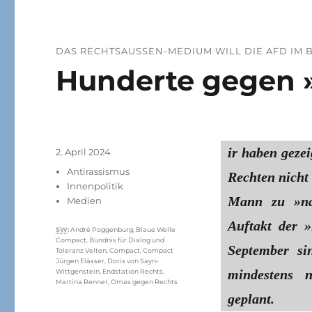
DAS RECHTSAUSSEN-MEDIUM WILL DIE AFD IM
Hunderte gegen 
ir haben geze
Veröffentlicht
2. April 2024
am
Kategorien
Antirassismus
Rechten nicht 
Innenpolitik
Mann zu »nd
Medien
Auftakt der 
Schlagwörter
SW
:
André Poggenburg
,
Blaue Welle
Compact
,
Bündnis für Dialog und
September si
Toleranz Velten
,
Compact
,
Compact
Jürgen Elässer
,
Doris von Sayn-
mindestens 
Wittgenstein
,
Endstation Rechts
,
Martina Renner
,
Omas gegen Rechts
geplant.