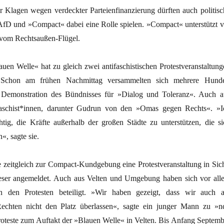
 Klagen wegen verdeckter Parteienfinanzierung dürften auch politisc
fD und »Compact« dabei eine Rolle spielen. »Compact« unterstützt v
 vom Rechtsaußen-Flügel.
uen Welle« hat zu gleich zwei antifaschistischen Protestveranstaltung
. Schon am frühen Nachmittag versammelten sich mehrere Hunde
Demonstration des Bündnisses für »Dialog und Toleranz«. Auch a
aschist*innen, darunter Gudrun von den »Omas gegen Rechts«. »I
tig, die Kräfte außerhalb der großen Städte zu unterstützen, die si
, sagte sie.
e zeitgleich zur Compact-Kundgebung eine Protestveranstaltung in Sich
eser angemeldet. Auch aus Velten und Umgebung haben sich vor all
 den Protesten beteiligt. »Wir haben gezeigt, dass wir auch 
echten nicht den Platz überlassen«, sagte ein junger Mann zu »n
Proteste zum Auftakt der »Blauen Welle« in Velten. Bis Anfang Septemb