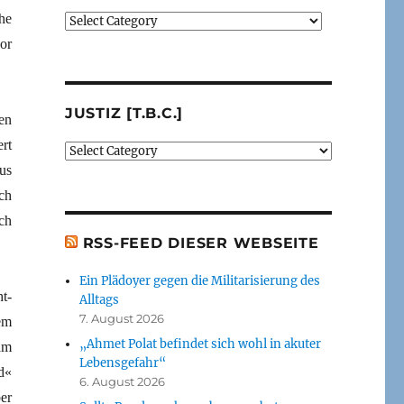
he
Verlage
(der
or
von
mir
besprochenen
JUSTIZ [T.B.C.]
oder
en
erwähnten
rt
Justiz
Bücher)
[t.b.c.]
us
[t.b.c.]
ch
ch
RSS-FEED DIESER WEBSEITE
Ein Plädoyer gegen die Militarisierung des
t-
Alltags
7. August 2026
em
„Ahmet Polat befindet sich wohl in akuter
am
Lebensgefahr“
d«
6. August 2026
er