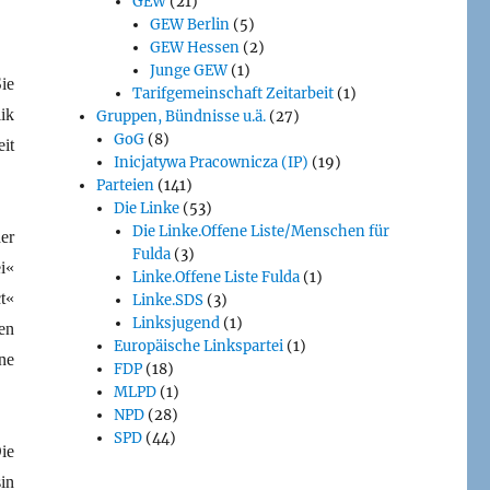
GEW
(21)
GEW Berlin
(5)
GEW Hessen
(2)
Junge GEW
(1)
ie
Tarifgemeinschaft Zeitarbeit
(1)
ik
Gruppen, Bündnisse u.ä.
(27)
GoG
(8)
it
Inicjatywa Pracownicza (IP)
(19)
Parteien
(141)
Die Linke
(53)
Die Linke.Offene Liste/Menschen für
er
Fulda
(3)
i«
Linke.Offene Liste Fulda
(1)
t«
Linke.SDS
(3)
Linksjugend
(1)
en
Europäische Linkspartei
(1)
ne
FDP
(18)
MLPD
(1)
NPD
(28)
SPD
(44)
ie
in