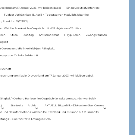
eckland am 17.Januar 2023– wir bleiben dabei:
Ein neues Strafverfahren:
Fuldaer Verhältnisse: 13. April: 4 Todestag von Matiul­lah Jabarkhel
n, Frankfurt 19/03/22)
ax, Wahl in Frankreich – Gespräch mit Willi Hajek vom 28. März
nen
Streik
Zahltag
Antisemitismus
F-Typ-Zellen
Zwangsräumen
higkeit
 Corona und die linke Kritik(un)Fähigkeit,
ngsprobe für linke Solidarität
rkschaft
hsuchung von Radio Dreyeckland am 17.Januar 2023– wir bleiben dabei:
 fähigkeit“- Gerhard Hanloser im Gespräch- jenseits von sog. »Schwurbelei«
).
Startseite
Archiv
AKTUELL: Biopolitik – Diskussion über Corona
ws und Desinformation zwischen Deutschland und Russland auf Russland.tv
ltung zu einer Sarrazin-Lesung in Gera