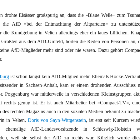
 drohte Elsässer großspurig an, dass die »Blaue Welle« zum Tsuna
die AfD »bei der Entmachtung der Altparteien« zu unterstütze
 die Kundgebung in Velten allerdings eher ein laues Lüftchen. Kna
Großteil aus dem AfD-Umfeld, hörten die Reden von Personen an, d
r keine AfD-Mitglieder mehr sind oder nie waren. Dazu gehört Compac
r.
burg
ist schon längst kein AfD-Mitglied mehr. Ehemals Höcke-Vertraut
itzender in Sachsen-Anhalt, kam er einem drohenden Ausschluss m
or. Poggenburg war mittlerweile in verschiedenen Kleinstgruppen akti
t rechts genug ist. Er ist auch Mitarbeiter bei »Compact-TV«, ein
 des rechten Magazins auch in den sozialen Medien bekannt zu mache
in in Velten,
Doris von Sayn-Wittgenstein
, ist erst seit Kurzem wied
e ehemalige AfD-Landesvorsitzende in Schleswig-Holstein w
den, weil sie selbst der AfD zu rechts war. Kürzlich wurde dies