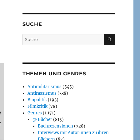
SUCHE
SUCHEN
Suche
nach:
THEMEN UND GENRES
Antimilitarismus
(545)
Antirassismus
(338)
Biopolitik
(193)
Filmkritik
(78)
h
Genres
(1.171)
@ Bücher
(815)
t
Buchrezensionen
(728)
Interviews mit AutorInnen zu ihren
Büchern
(82)