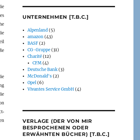
ie
es
UNTERNEHMEN [T.B.C.]
he
Alpenland
(5)
ie
amazon
(43)
il
BASF
(2)
CG-Gruppe
(31)
ße
Charité
(12)
CFM
(4)
Deutsche Bank
(3)
McDonald's
(2)
ie
Opel
(6)
ng
Vivantes Service GmbH
(4)
ie
on
t-
en
VERLAGE (DER VON MIR
BESPROCHENEN ODER
ERWÄHNTEN BÜCHER) [T.B.C.]