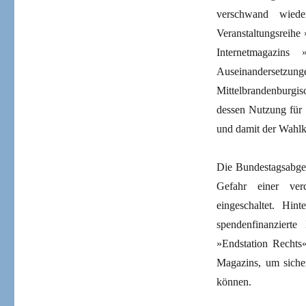
verschwand wiede
Veranstaltungsreihe 
Internetmagazins
Auseinandersetzu
Mittelbrandenburgis
dessen Nutzung für
und damit der Wahlk
Die Bundestagsabgeo
Gefahr einer verd
eingeschaltet. Hi
spendenfinanzier
»Endstation Rechts
Magazins, um sicher
können.