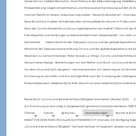
James Horrox: Gelebte Revolution. Anarchismus in der Kibbuzbewegung, Heidelber
Presseerklärung: Gegen Antisemitismus und Holocaustverharmlosung auf den 25. 
Internet Plattform-Verbot, linksunten.indymedia1 – Neues Strafverfahren – Interview
Neue Broschüre: Fuldaer Verhältnisse über rechtsradikale Strukturen in Fulda und 
Nach der Corona-Pandemie zurück zur kapitalistischen Normalität? Mitschnitt der Re
Felix Klopotek und Hamburger LockdownkritikerInnen: Klassenkampf – von oben und
Demokratie
Videomitschnitt der Diskussion Corona und der globale Kapitalismus
Mitschnitt der Diskussionsveranstaltung Corona und der globale Kapitalismus mit Ka
Rezension zu Gerhard Hanloser, Peter Nowak u.a. (Hrsg.): Corona und linke Kritik(un)
Versuch eines Dialogs – Bemerkungen von Karl Reitter zum Buch: Corona und die link
Vor dem Virus sind nicht alle gleich – Sammelrezension von Jakob Hayner im Woch
Erinnerung an Lara Melin und ihre wichtige Rolle nach der Gründung der Gefange
Podiumsdiskussion: Medienkritik ist links. Warum wir eine medienkritische Linke br
Neues Buch: Corona und die linke Kritik(un)fähigkeit (erschienen Oktober 2021)
C
Zur Erinnerung an eine völlig in Vergessenheit geratene transnationale Aktion 1999
Themen
Genres
@ Bücher…
Veranstaltungen
Bücher & Buch
KNAST FÜR JEAN-MARC ROUILLAN AUS FRANKREICH? Interview mit Wolfgang Hajek 
„Corona & linke Kritik(un) fähigkeit“- Gerhard Hanloser im Gespräch- jenseits von sog