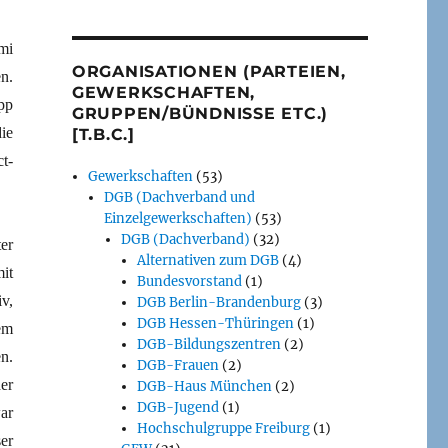
mi
ORGANISATIONEN (PARTEIEN,
n.
GEWERKSCHAFTEN,
pp
GRUPPEN/BÜNDNISSE ETC.)
ie
[T.B.C.]
t-
Gewerkschaften
(53)
DGB (Dachverband und
Einzelgewerkschaften)
(53)
DGB (Dachverband)
(32)
er
Alternativen zum DGB
(4)
it
Bundesvorstand
(1)
v,
DGB Berlin-Brandenburg
(3)
DGB Hessen-Thüringen
(1)
em
DGB-Bildungszentren
(2)
n.
DGB-Frauen
(2)
er
DGB-Haus München
(2)
DGB-Jugend
(1)
ar
Hochschulgruppe Freiburg
(1)
er