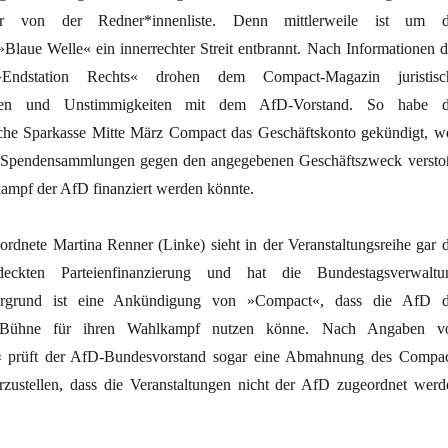
r von der Redner*innenliste. Denn mittlerweile ist um d
»Blaue Welle« ein innerrechter Streit entbrannt. Nach Informationen d
 »Endstation Rechts« drohen dem Compact-Magazin juristisc
ngen und Unstimmigkeiten mit dem AfD-Vorstand. So habe d
che Sparkasse Mitte März Compact das Geschäftskonto gekündigt, we
 Spendensammlungen gegen den angegebenen Geschäftszweck versto
ampf der AfD finanziert werden könnte.
rdnete Martina Renner (Linke) sieht in der Veranstaltungsreihe gar d
eckten Parteienfinanzierung und hat die Bundestagsverwaltu
ntergrund ist eine Ankündigung von »Compact«, dass die AfD d
te Bühne für ihren Wahlkampf nutzen könne. Nach Angaben v
« prüft der AfD-Bundesvorstand sogar eine Abmahnung des Compac
zustellen, dass die Veranstaltungen nicht der AfD zugeordnet werd