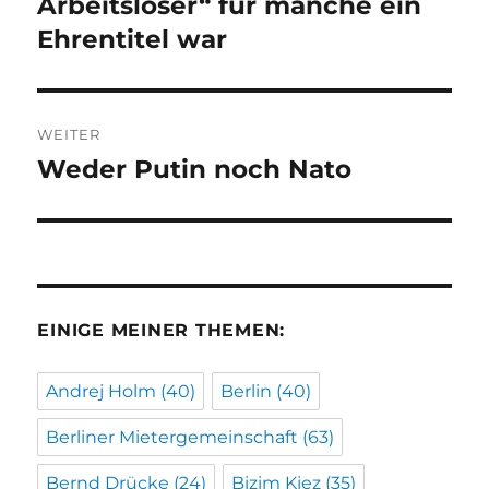
Arbeitsloser“ für manche ein
Ehrentitel war
WEITER
Weder Putin noch Nato
Nächster
Beitrag:
EINIGE MEINER THEMEN:
Andrej Holm
(40)
Berlin
(40)
Berliner Mietergemeinschaft
(63)
Bernd Drücke
(24)
Bizim Kiez
(35)