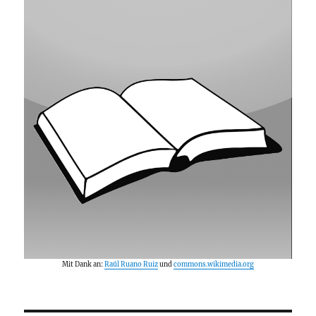
Mit Dank an:
Raúl Ruano Ruiz
und
commons.wikimedia.org