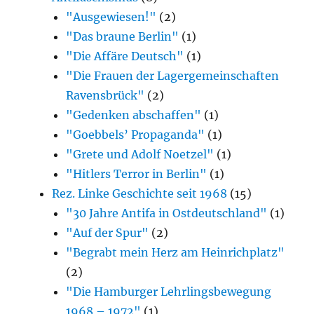
"Ausgewiesen!"
(2)
"Das braune Berlin"
(1)
"Die Affäre Deutsch"
(1)
"Die Frauen der Lagergemeinschaften
Ravensbrück"
(2)
"Gedenken abschaffen"
(1)
"Goebbels’ Propaganda"
(1)
"Grete und Adolf Noetzel"
(1)
"Hitlers Terror in Berlin"
(1)
Rez. Linke Geschichte seit 1968
(15)
"30 Jahre Antifa in Ostdeutschland"
(1)
"Auf der Spur"
(2)
"Begrabt mein Herz am Heinrichplatz"
(2)
"Die Hamburger Lehrlingsbewegung
1968 – 1972"
(1)