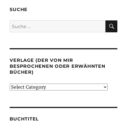
SUCHE
SU
Suche
nach:
VERLAGE (DER VON MIR
BESPROCHENEN ODER ERWÄHNTEN
BÜCHER)
Verlage
(der
von
mir
besprochenen
BUCHTITEL
oder