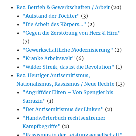
Rez. Betrieb & Gewerkschaften / Arbeit
(20)
erwähnten
"Aufstand der Töchter"
(3)
Bücher)
"Die Arbeit des Körpers…"
(2)
"Gegen die Zerstörung von Herz & Hirn"
(7)
"Gewerkschaftliche Modernisierung"
(2)
"Kranke Arbeitswelt"
(6)
"Wilder Streik, das ist die Revolution"
(1)
Rez. Heutiger Antisemitismus,
Nationalismus, Rassismus / Neue Rechte
(13)
"Angriffder Eliten – Von Spengler bis
Sarrazin"
(1)
"Der Antisemitismus der Linken"
(2)
"Handwörterbuch rechtsextremer
Kampfbegriffe"
(2)
"Rassismus in der Leistungsgesellschaft"