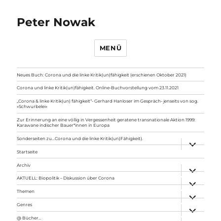
Peter Nowak
MENÜ
Neues Buch: Corona und die linke Kritik(un)fähigkeit (erschienen Oktober 2021)
Corona und linke Kritik(un)fähigkeit. Online-Buchvorstellung vom 23.11.2021
„Corona & linke Kritik(un) fähigkeit“- Gerhard Hanloser im Gespräch- jenseits von sog.
»Schwurbelei«
Zur Erinnerung an eine völlig in Vergessenheit geratene transnationale Aktion 1999:
Karawane indischer Bauer*innen in Europa
Sonderseiten zu…Corona und die linke Kritik(un)Fähigkeit).
Unterme
anzeigen
Startseite
Archiv
Unterme
anzeigen
AKTUELL: Biopolitik – Diskussion über Corona
Unterme
anzeigen
Themen
Unterme
anzeigen
Genres
Unterme
anzeigen
@ Bücher…
Unterme