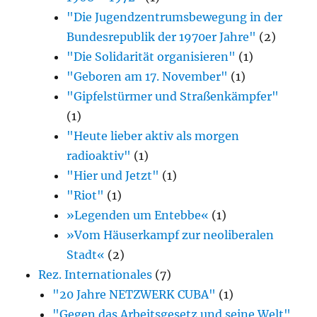
"Die Jugendzentrumsbewegung in der
Bundesrepublik der 1970er Jahre"
(2)
"Die Solidarität organisieren"
(1)
"Geboren am 17. November"
(1)
"Gipfelstürmer und Straßenkämpfer"
(1)
"Heute lieber aktiv als morgen
radioaktiv"
(1)
"Hier und Jetzt"
(1)
"Riot"
(1)
»Legenden um Entebbe«
(1)
»Vom Häuserkampf zur neoliberalen
Stadt«
(2)
Rez. Internationales
(7)
"20 Jahre NETZWERK CUBA"
(1)
"Gegen das Arbeitsgesetz und seine Welt"