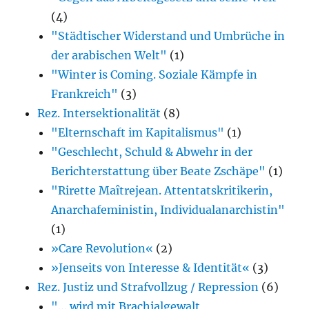
(4)
"Städtischer Widerstand und Umbrüche in
der arabischen Welt"
(1)
"Winter is Coming. Soziale Kämpfe in
Frankreich"
(3)
Rez. Intersektionalität
(8)
"Elternschaft im Kapitalismus"
(1)
"Geschlecht, Schuld & Abwehr in der
Berichterstattung über Beate Zschäpe"
(1)
"Rirette Maîtrejean. Attentatskritikerin,
Anarcha­feministin, Individualanarchistin"
(1)
»Care Revolution«
(2)
»Jenseits von Interesse & Identität«
(3)
Rez. Justiz und Strafvollzug / Repression
(6)
"… wird mit Brachialgewalt