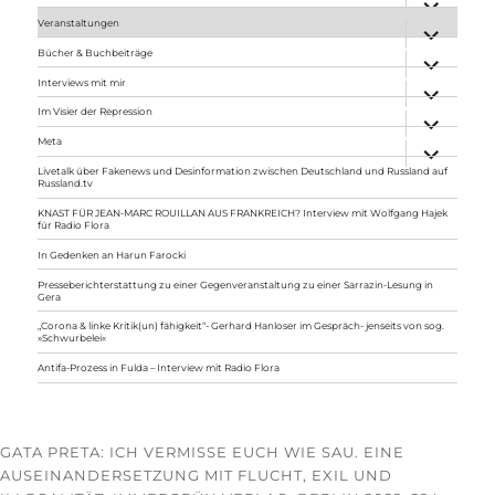
anzeigen
Veranstaltungen
Unterme
anzeigen
Bücher & Buchbeiträge
Unterme
anzeigen
Interviews mit mir
Unterme
anzeigen
Im Visier der Repression
Unterme
anzeigen
Meta
Unterme
anzeigen
Livetalk über Fakenews und Desinformation zwischen Deutschland und Russland auf
Russland.tv
KNAST FÜR JEAN-MARC ROUILLAN AUS FRANKREICH? Interview mit Wolfgang Hajek
für Radio Flora
In Gedenken an Harun Farocki
Presseberichterstattung zu einer Gegenveranstaltung zu einer Sarrazin-Lesung in
Gera
„Corona & linke Kritik(un) fähigkeit“- Gerhard Hanloser im Gespräch- jenseits von sog.
»Schwurbelei«
Antifa-Prozess in Fulda – Interview mit Radio Flora
GATA PRETA: ICH VERMISSE EUCH WIE SAU. EINE
AUSEINANDERSETZUNG MIT FLUCHT, EXIL UND