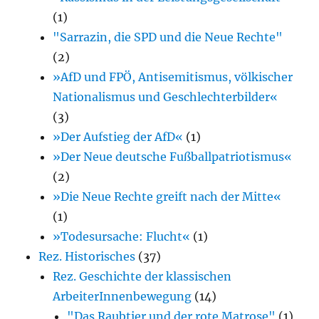
(1)
"Sarrazin, die SPD und die Neue Rechte"
(2)
»AfD und FPÖ, Antisemitismus, völkischer
Nationalismus und Geschlechterbilder«
(3)
»Der Aufstieg der AfD«
(1)
»Der Neue deutsche Fußballpatriotismus«
(2)
»Die Neue Rechte greift nach der Mitte«
(1)
»Todesursache: Flucht«
(1)
Rez. Historisches
(37)
Rez. Geschichte der klassischen
ArbeiterInnenbewegung
(14)
"Das Raubtier und der rote Matrose"
(1)