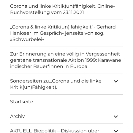
Corona und linke Kritik(un)fähigkeit. Online-
Buchvorstellung vom 23.11.2021
„Corona & linke Kritik(un) fähigkeit“- Gerhard
Hanloser im Gespräch- jenseits von sog.
»Schwurbelei«
Zur Erinnerung an eine völlig in Vergessenheit
geratene transnationale Aktion 1999: Karawane
indischer Bauer*innen in Europa
Unterme
Sonderseiten zu…Corona und die linke
anzeigen
Kritik(un)Fähigkeit).
Startseite
Unterme
Archiv
anzeigen
Unterme
AKTUELL: Biopolitik – Diskussion über