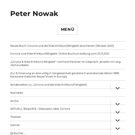
Peter Nowak
MENÜ
Neues Buch: Corona und die linke Kritik(un)fähigkeit (erschienen Oktober 2021)
Corona und linke Kritik(un)fähigkeit. Online-Buchvorstellung vom 23.11.2021
„Corona & linke Kritik(un) fähigkeit“- Gerhard Hanloser im Gespräch- jenseits von sog.
»Schwurbelei«
Zur Erinnerung an eine völlig in Vergessenheit geratene transnationale Aktion 1999:
Karawane indischer Bauer*innen in Europa
Sonderseiten zu…Corona und die linke Kritik(un)Fähigkeit).
Unterme
anzeigen
Startseite
Archiv
Unterme
anzeigen
AKTUELL: Biopolitik – Diskussion über Corona
Unterme
anzeigen
Themen
Unterme
anzeigen
Genres
Unterme
anzeigen
@ Bücher…
Unterme