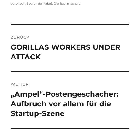
der Arbeit
,
Spuren der Arbeit Die Buchmacherei
Beitragsnavigation
ZURÜCK
GORILLAS WORKERS UNDER
Vorheriger
Beitrag:
ATTACK
WEITER
„Ampel“-Postengeschacher:
Nächster
Beitrag:
Aufbruch vor allem für die
Startup-Szene