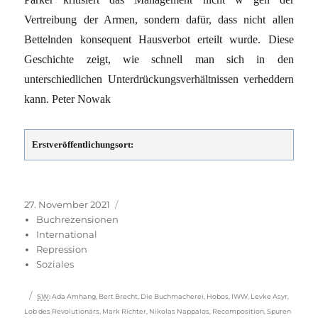
Vertreibung der Armen, sondern dafür, dass nicht allen
Bettelnden konsequent Hausverbot erteilt wurde. Diese
Geschichte zeigt, wie schnell man sich in den
unterschiedlichen Unterdrückungsverhältnissen verheddern
kann. Peter Nowak
Erstveröffentlichungsort:
Veröffentlicht
Kategorien
27. November 2021
am
Buchrezensionen
International
Repression
Soziales
Schlagwörter
SW
:
Ada Amhang
,
Bert Brecht
,
Die Buchmacherei
,
Hobos
,
IWW
,
Levke Asyr
,
Lob des Revolutionärs
,
Mark Richter
,
Nikolas Nappalos
,
Recomposition
,
Spuren