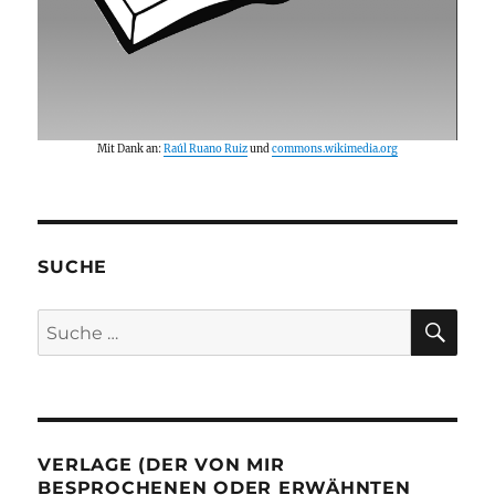
Mit Dank an:
Raúl Ruano Ruiz
und
commons.wikimedia.org
SUCHE
SU
Suche
nach:
VERLAGE (DER VON MIR
BESPROCHENEN ODER ERWÄHNTEN