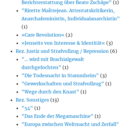
Berichterstattung über Beate Zschäpe"
(1)
"Rirette Maîtrejean. Attentatskritikerin,
Anarcha­feministin, Individualanarchistin"
(1)
»Care Revolution«
(2)
»Jenseits von Interesse & Identität«
(3)
Rez. Justiz und Strafvollzug / Repression
(6)
"… wird mit Brachialgewalt
durchgefochten"
(1)
"Die Todesnacht in Stammheim"
(3)
"Gewerkschaften und Strafvollzug"
(1)
"Wege durch den Knast"
(1)
Rez. Sonstiges
(13)
"54"
(1)
"Das Ende der Megamaschine"
(1)
"Europa zwischen Weltmacht und Zerfall"