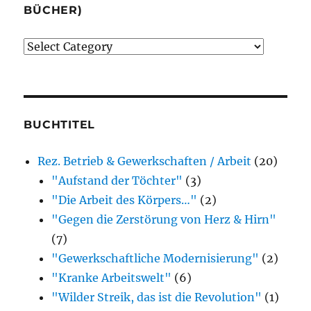
BÜCHER)
Verlage
(der
von
mir
besprochenen
BUCHTITEL
oder
Rez. Betrieb & Gewerkschaften / Arbeit
(20)
erwähnten
"Aufstand der Töchter"
(3)
Bücher)
"Die Arbeit des Körpers…"
(2)
"Gegen die Zerstörung von Herz & Hirn"
(7)
"Gewerkschaftliche Modernisierung"
(2)
"Kranke Arbeitswelt"
(6)
"Wilder Streik, das ist die Revolution"
(1)