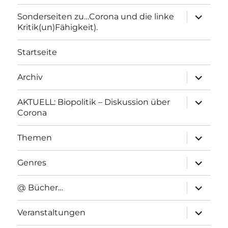
Unterme
Sonderseiten zu…Corona und die linke
anzeigen
Kritik(un)Fähigkeit).
Startseite
Unterme
Archiv
anzeigen
Unterme
AKTUELL: Biopolitik – Diskussion über
anzeigen
Corona
Unterme
Themen
anzeigen
Unterme
Genres
anzeigen
Unterme
@ Bücher…
anzeigen
Unterme
Veranstaltungen
anzeigen