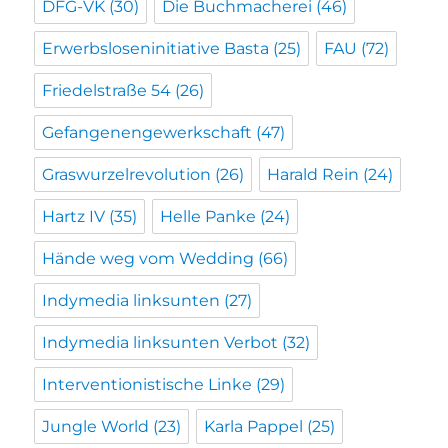
DFG-VK
(30)
Die Buchmacherei
(46)
Erwerbsloseninitiative Basta
(25)
FAU
(72)
Friedelstraße 54
(26)
Gefangenengewerkschaft
(47)
Graswurzelrevolution
(26)
Harald Rein
(24)
Hartz IV
(35)
Helle Panke
(24)
Hände weg vom Wedding
(66)
Indymedia linksunten
(27)
Indymedia linksunten Verbot
(32)
Interventionistische Linke
(29)
Jungle World
(23)
Karla Pappel
(25)