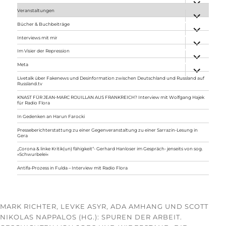
anzeigen
Veranstaltungen
Unterme
anzeigen
Bücher & Buchbeiträge
Unterme
anzeigen
Interviews mit mir
Unterme
anzeigen
Im Visier der Repression
Unterme
anzeigen
Meta
Unterme
anzeigen
Livetalk über Fakenews und Desinformation zwischen Deutschland und Russland auf
Russland.tv
KNAST FÜR JEAN-MARC ROUILLAN AUS FRANKREICH? Interview mit Wolfgang Hajek
für Radio Flora
In Gedenken an Harun Farocki
Presseberichterstattung zu einer Gegenveranstaltung zu einer Sarrazin-Lesung in
Gera
„Corona & linke Kritik(un) fähigkeit“- Gerhard Hanloser im Gespräch- jenseits von sog.
»Schwurbelei«
Antifa-Prozess in Fulda – Interview mit Radio Flora
MARK RICHTER, LEVKE ASYR, ADA AMHANG UND SCOTT
NIKOLAS NAPPALOS (HG.): SPUREN DER ARBEIT.